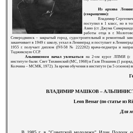
Из архива Ленинг
(сокращенно):
Владимир Сергеевич 
поступил в 1 класс, но в 
Азию (ст. Джума Самаркандск
работы отца в г. Молотовс
Северодвинск – закрытый город, судостроительный и ремонтный заво
заканчивает в 1949 г. школу, уехал в Ленинград и поступает в Ленингр
1955 г. получает диплом (IVI-58 № 222202) врача-педиатра и напр
Таджикскую ССР.
Альпинизмом начал увлекаться
на 2-ом курсе ЛПМИ (с 19
институте были: Свет Тихвинский (МС, 1968) и Галя Пташник (1 разряд
Колчина – МСМК, 1972). За время обучения в институте (за 5 сезонов) 
Г
ВЛАДИМИР МАШКОВ – АЛЬПИНИС
Leon B
essar
(по статье из Ri
Для м
В 1985 г. в "Советской молодежи" Илан Полоцк оп