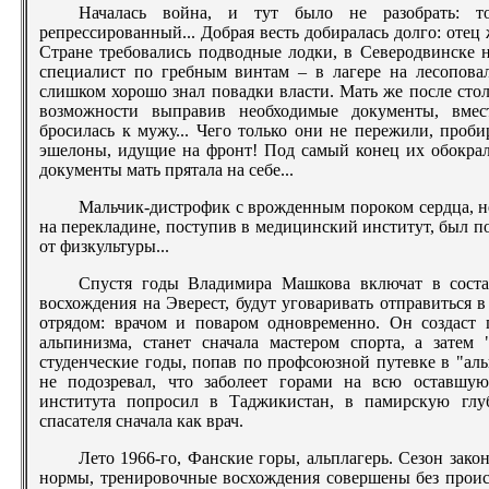
Началась война, и тут было не разобрать: т
репрессированный... Добрая весть добиралась долго: отец
Стране требовались подводные лодки, в Северодвинске н
специалист по гребным винтам – в лагере на лесоповале
слишком хорошо знал повадки власти. Мать же после стол
возможности выправив необходимые документы, вме
бросилась к мужу... Чего только они не пережили, проби
эшелоны, идущие на фронт! Под самый конец их обокрали
документы мать прятала на себе...
Мальчик-дистрофик с врожденным пороком сердца, н
на перекладине, поступив в медицинский институт, был п
от физкультуры...
Спустя годы Владимира Машкова включат в соста
восхождения на Эверест, будут уговаривать отправиться 
отрядом: врачом и поваром одновременно. Он создаст
альпинизма, станет сначала мастером спорта, а затем
студенческие годы, попав по профсоюзной путевке в "аль
не подозревал, что заболеет горами на всю оставшую
института попросил в Таджикистан, в памирскую глу
спасателя сначала как врач.
Лето 1966-го, Фанские горы, альплагерь. Сезон зако
нормы, тренировочные восхождения совершены без происш