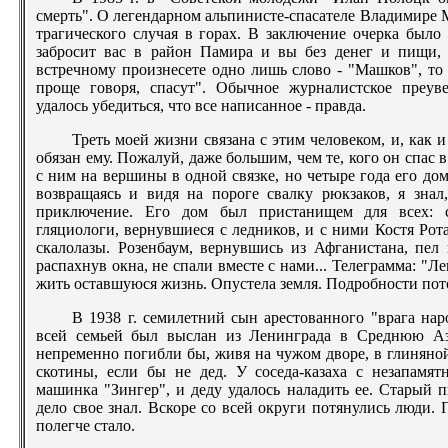
смерть". О легендарном альпинисте-спасателе Владимире
трагического случая в горах. В заключение очерка было
забросит вас в район Памира и вы без денег и пищи, 
встречному произнесете одно лишь слово - "Машков", то 
проще говоря, спасут". Обычное журналистское преув
удалось убедиться, что все написанное - правда.
Треть моей жизни связана с этим человеком, и, как 
обязан ему. Пожалуй, даже большим, чем те, кого он спас 
с ним на вершины в одной связке, но четыре года его дом
возвращаясь и видя на пороге свалку рюкзаков, я знал
приключение. Его дом был пристанищем для всех: 
гляциологи, вернувшиеся с ледников, и с ними Костя Рота
скалолазы. Розенбаум, вернувшись из Афганистана, пел 
распахнув окна, не спали вместе с нами... Телеграмма: "Л
жить оставшуюся жизнь. Опустела земля. Подробности пото
В 1938 г. семилетний сын арестованного "врага нар
всей семьей был выслан из Ленинграда в Среднюю 
непременно погибли бы, живя на чужом дворе, в глиняно
скотины, если бы не дед. У соседа-казаха с незапамя
машинка "Зингер", и деду удалось наладить ее. Старый 
дело свое знал. Вскоре со всей округи потянулись люди. 
полегче стало.