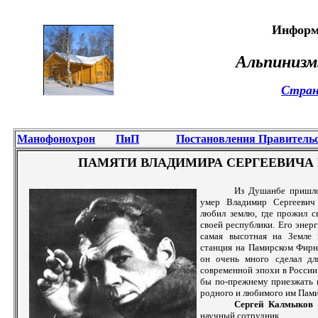
Информ
Альпинизм
Стран
Манофонохрон
ПиП
Постановления Правитель
ПАМЯТИ ВЛАДИМИРА СЕРГЕЕВИЧА М
Из Душанбе пришло 
умер Владимир Сергеевич
любил землю, где прожил с
своей республики. Его энерг
самая высотная на Земле 
станция на Памирском Фирн
он очень много сделал дл
современной эпохи в России
бы по-прежнему приезжать 
родного и любимого им Пам
Сергей Калмыков
–
научный сотрудник.