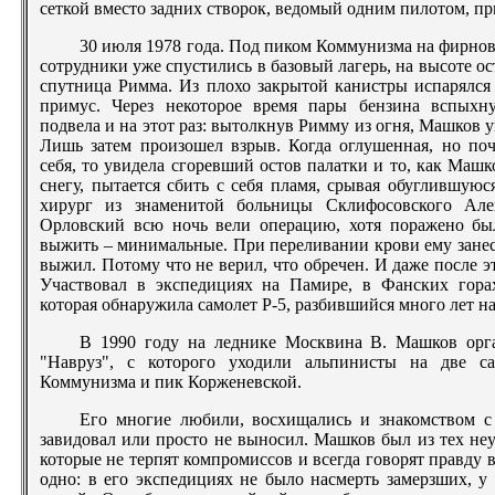
сеткой вместо задних створок, ведомый одним пилотом, пр
30 июля 1978 года. Под пиком Коммунизма на фирнов
сотрудники уже спустились в базовый лагерь, на высоте ос
спутница Римма. Из плохо закрытой канистры испарялся 
примус. Через некоторое время пары бензина вспыхн
подвела и на этот раз: вытолкнув Римму из огня, Машков 
Лишь затем произошел взрыв. Когда оглушенная, но по
себя, то увидела сгоревший остов палатки и то, как Машко
снегу, пытается сбить с себя пламя, срывая обуглившую
хирург из знаменитой больницы Склифосовского Ал
Орловский всю ночь вели операцию, хотя поражено б
выжить – минимальные. При переливании крови ему занес
выжил. Потому что не верил, что обречен. И даже после эт
Участвовал в экспедициях на Памире, в Фанских горах
которая обнаружила самолет Р-5, разбившийся много лет на
В 1990 году на леднике Москвина В. Машков орг
"Навруз", с которого уходили альпинисты на две 
Коммунизма и пик Корженевской.
Его многие любили, восхищались и знакомством с
завидовал или просто не выносил. Машков был из тех не
которые не терпят компромиссов и всегда говорят правду в 
одно: в его экспедициях не было насмерть замерзших, у