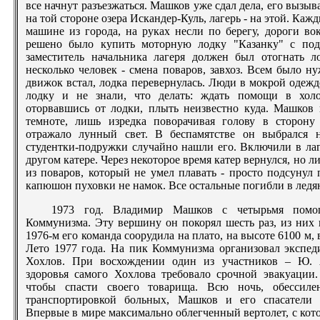
все начнут разъезжаться. Машков уже сдал дела, его вызыв
на той стороне озера Искандер-Куль, лагерь - на этой. Ка
машине из города, на руках несли по берегу, дороги во
решено было купить моторную лодку "Казанку" с под
заместитель начальника лагеря должен был отогнать л
несколько человек - смена поваров, завхоз. Всем было ну
движок встал, лодка перевернулась. Люди в мокрой одеж
лодку и не знали, что делать: ждать помощи в холо
оторвавшись от лодки, плыть неизвестно куда. Машков
темноте, лишь изредка поворачивая голову в сторону
отражало лунный свет. В беспамятстве он выбрался н
студентки-подружки случайно нашли его. Включили в лаге
другом катере. Через некоторое время катер вернулся, но 
из поваров, который не умел плавать - просто подсунул
капюшон пуховки не намок. Все остальные погибли в ледя
1973 год. Владимир Машков с четырьмя помо
Коммунизма. Эту вершину он покорял шесть раз, из них 
1976-м его команда соорудила на плато, на высоте 6100 м
Лето 1977 года. На пик Коммунизма организовал экспе
Хохлов. При восхождении один из участников – Ю. А
здоровья самого Хохлова требовало срочной эвакуации
чтобы спасти своего товарища. Всю ночь, обессил
транспортировкой больных, Машков и его спасатели 
Впервые в мире максимально облегченный вертолет, с кото