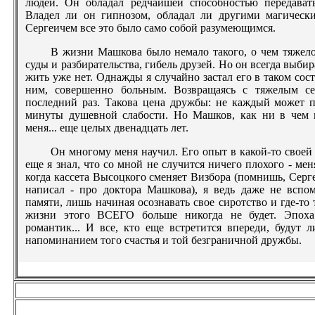
людей. Он обладал редчайшей способностью передава
Владел ли он гипнозом, обладал ли другими магическ
Сергеичем все это было само собой разумеющимся.
В жизни Машкова было немало такого, о чем тяжело
суды и разбирательства, гибель друзей. Но он всегда выбира
жить уже нет. Однажды я случайно застал его в таком сос
ним, совершенно больным. Возвращаясь с тяжелым се
последний раз. Такова цена дружбы: не каждый может пе
минуты душевной слабости. Но Машков, как ни в чем н
меня... еще целых двенадцать лет.
Он многому меня научил. Его опыт в какой-то своей
еще я знал, что со мной не случится ничего плохого - мен
когда кассета Высоцкого сменяет Визбора (помнишь, Серге
написал - про доктора Машкова), я ведь даже не вспо
памяти, лишь начиная осознавать свое сиротство и где-то
жизни этого ВСЕГО больше никогда не будет. Эпоха
романтик... И все, кто еще встретится впереди, будут 
напоминанием того счастья и той безграничной дружбы.