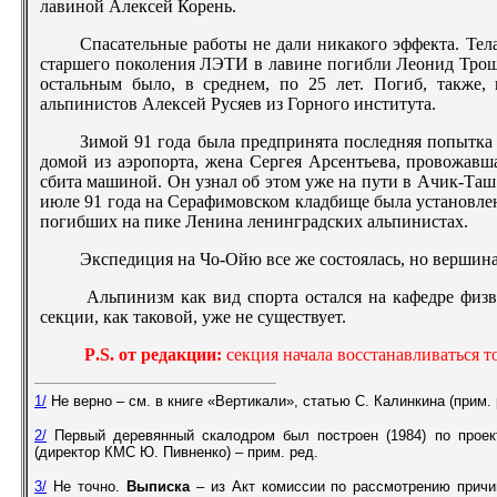
лавиной Алексей Корень.
Спасательные работы не дали никакого эффекта. Те
старшего поколения ЛЭТИ в лавине погибли Леонид Тро
остальным было, в среднем, по 25 лет. Погиб, также,
альпинистов Алексей Русяев из Горного института.
Зимой 91 года была предпринята последняя попытка
домой из аэропорта, жена Сергея Арсентьева, провожавша
сбита машиной. Он узнал об этом уже на пути в Ачик-Таш 
июле 91 года на Серафимовском кладбище была установлен
погибших на пике Ленина ленинградских альпинистах.
Экспедиция на Чо-Ойю все же состоялась, но вершин
Альпинизм как вид спорта остался на кафедре физ
секции, как таковой, уже не существует.
P
.
S
. от редакции:
секция начала восстанавливаться то
1/
Не верно – см. в книге «Вертикали», статью С. Калинкина (прим. 
2/
Первый деревянный скалодром был построен (1984) по про
(директор КМС Ю. Пивненко) – прим. ред.
3/
Не точно.
Выписка
– из Акт комиссии по рассмотрению причи