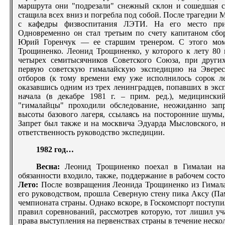
маршрута они "подрезали" снежный склон и сошедшая с
стащила всех вниз и погребла под собой. После трагедии
с кафедры физвоспитания ЛЭТИ. На его место при
Одновременно он стал третьим по счету капитаном сбо
Юрий Горенчук — ее старшим тренером. С этого мо
Трощиненко. Леонид Трощиненко, у которого к лету 80
четырех семитысячников Советского Союза, при других
первую советскую гималайскую экспедицию на Эверес
отборов (к тому времени ему уже исполнилось сорок ле
оказавшись одним из трех ленинградцев, попавших в экс
начала (в декабре 1981 г. – прим. ред.), медицински
"гималайцы" проходили обследование, неожиданно зап
высоты базового лагеря, ссылаясь на посторонние шумы,
Запрет был также и на москвича Эдуарда Мысловского, н
ответственность руководство экспедиции.
1982 год…
Весна:
Леонид Трощиненко поехал в Гималаи нач
обязанности входило, также, поддержание в рабочем состо
Лето:
После возвращения Леонида Трощиненко из Гималае
его руководством, прошла Северную стену пика Аксу (Па
чемпионата страны. Однако вскоре, в Госкомспорт поступ
правил соревнований, рассмотрев которую, тот лишил уч
права выступления на первенствах страны в течение нескол