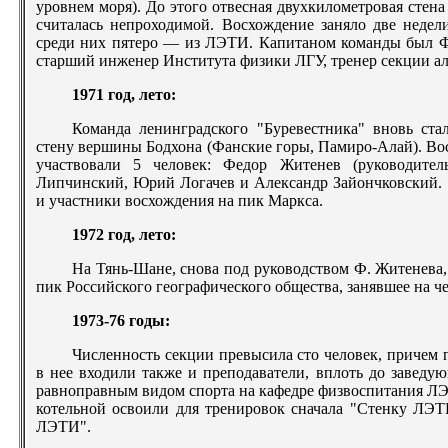
уровнем моря). До этого отвесная двухкилометровая стена
считалась непроходимой. Восхождение заняло две недели
среди них пятеро — из ЛЭТИ. Капитаном команды был Ф
старший инженер Института физики ЛГУ, тренер секции 
1971 год, лето:
Команда ленинградского "Буревестника" вновь ста
стену вершины Бодхона (Фанские горы, Памиро-Алай). Вос
участвовали 5 человек: Федор Житенев (руководител
Липчинский, Юрий Логачев и Александр Зайончковский.
и участники восхождения на пик Маркса.
1972 год, лето:
На Тянь-Шане, снова под руководством Ф. Житенева
пик Российского географического общества, занявшее на ч
1973-76 годы:
Численность секции превысила сто человек, причем
в нее входили также и преподаватели, вплоть до заведу
равноправным видом спорта на кафедре физвоспитания ЛЭ
котельной освоили для тренировок сначала "Стенку ЛЭТ
ЛЭТИ".