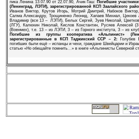
пика Ленина 13.07.90 от 22.07.90, Ачик-Таш:
Погибшие участники
(Ленинград, ЛЭТИ), зарегистрированной КСП Заалайского рай
Иванов Виктор, Крутов Игорь
,
Мотрий Дмитрий, Набоков Виктор
Салма Александру, Трощиненко Леонид, Хапаев Михиал, Цекоев 
Владимир (все 13 – ЛЭТИ), Белых Сергей, Зуев Николай, Цветков
(ЛГУ), Калюкин Николай, Кислов Константин, Русяев Алексей (3
(Военмех), т.е. 13 – из ЛЭТИ, 3 – из Горного института, 3 – из кл
Погибшие из группы кооператива «Альпинист» (Лен
зарегистрированные в КСП Таджикский ССР – 2:
Голубев
погибших были ещё – испанцы и чехи, граждане Швейцарии и Изра
статью «Но обещайте помнить…» в книге «Альпинисты Северной сто