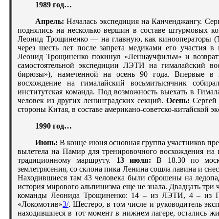
1989 год…
Апрель:
Началась экспедиция на Канченджангу. Се
поднялись на несколько вершин в составе штурмовых к
Леонид Трощиненко — на главную, как кинооператоры (Т
через шесть лет после запрета медиками его участия в
Леонид Трощиненко покинул «Леннаучфильм» и возврат
самостоятельной экспедиции ЛЭТИ на гималайский во
бирюзы»), намеченной на осень 90 года. Впервые в 
восхождение на гималайский восьмитысячник собира
институтская команда. Под возможность выехать в Гимал
человек из других ленинградских секций.
Осень:
Сергей
стороны Китая, в составе американо-советско-китайской э
1990 год…
Июнь:
В конце июня основная группа участников пр
вылетела на Памир для тренировочного восхождения на
традиционному маршруту.
13 июля:
В 18.30 по моск
землетрясения, со склона пика Ленина сошла лавина и снес
Находившиеся там 43 человека были сброшены на ледопа
история мирового альпинизма еще не знала. Двадцать три 
команды Леонида Трощиненко: 14
–
из ЛЭТИ, 4
–
из Г
«Локомотив»
3/
. Шестеро, в том числе и руководитель эк
находившиеся в тот момент в нижнем лагере, остались ж