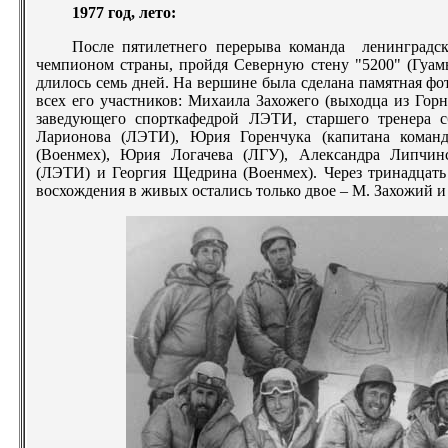
1977 год, лето:
После пятилетнего перерыва команда ленинградско
чемпионом страны, пройдя Северную стену "5200" (Гуа
длилось семь дней. На вершине была сделана памятная ф
всех его участников: Михаила Захожего (выходца из Гор
заведующего спорткафедрой ЛЭТИ, старшего тренера сб
Ларионова (ЛЭТИ), Юрия Горенчука (капитана коман
(Военмех), Юрия Логачева (ЛГУ), Александра Липчин
(ЛЭТИ) и Георгия Щедрина (Военмех). Через тринадцать 
восхождения в живых остались только двое – М. Захожий и