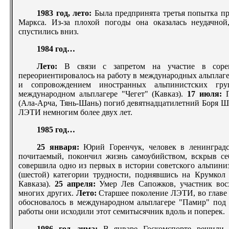
1983 год, лето:
Была предпринята третья попытка п
Маркса. Из-за плохой погоды она оказалась неудачной
спустились вниз.
1984 год…
Лето:
В связи с запретом на участие в сорев
переориентировалось на работу в международных альплаг
и сопровождением иностранных альпинистских гру
международном альплагере "Чегет" (Кавказ).
17 июля:
(Ала-Арча, Тянь-Шань) погиб девятнадцатилетний Боря Ш
ЛЭТИ немногим более двух лет.
1985 год…
25 января:
Юрий Горенчук, человек в ленинградс
почитаемый, покончил жизнь самоубийством, вскрыв с
совершила одно из первых в истории советского альпин
(шестой) категории трудности, поднявшись на Крумкол
Кавказа).
25 апреля:
Умер Лев Сапожков, участник вос
многих других.
Лето:
Старшее поколение ЛЭТИ, во главе
обосновалось в международном альплагере "Памир" под 
работы они исходили этот семитысячник вдоль и поперек.
1986 год, зима:
В январе Госкомспорте решили 