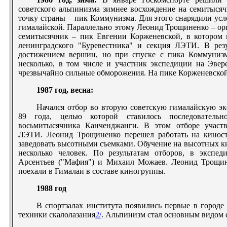
советского альпинизма зимнее восхождение на семитыс
точку страны – пик Коммунизма. Для этого снарядили у
гималайской. Параллельно этому Леонид Трощиненко – ор
семитысячник – пик Евгении Корженевской, в котором 
ленинградского "Буревестника" и секция ЛЭТИ. В резу
достижением вершин, но при спуске с пика Коммунизм
несколько, в том числе и участник экспедиции на Эве
чрезвычайно сильные обморожения. На пике Корженевской
1987 год, весна:
Начался отбор во вторую советскую гималайскую э
89 года, целью которой ставилось последователь
восьмитысячника Канченджанги. В этом отборе участ
ЛЭТИ. Леонид Трощиненко перешел работать на киност
заведовать высотными съемками. Обучение на высотных к
несколько человек. По результатам отборов, в эксп
Арсентьев ("Мафия") и Михаил Можаев. Леонид Трощи
поехали в Гималаи в составе киногруппы.
1988 год
В спортзалах института появились первые в городе
техники скалолазания
2/
. Альпинизм стал основным видом 