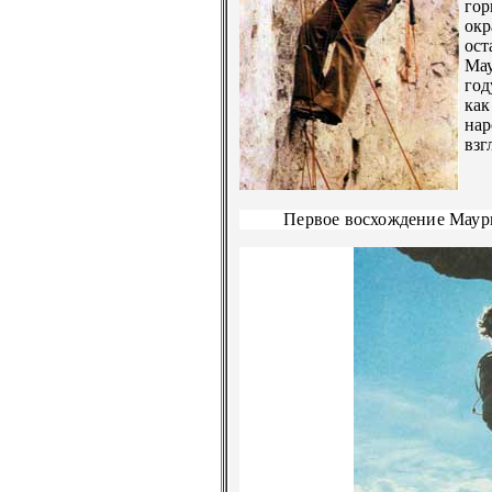
гор
окр
ост
Мау
год
ка
нар
взг
Первое восхождение Маур