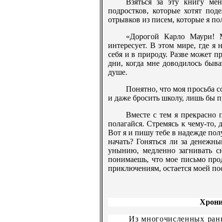
Взяться за эту книгу ме
подростков, которые хотят под
отрывков из писем, которые я по
«Дорогой Карло Маури! М
интересует. В этом мире, где я 
себя и в природу. Разве может п
дни, когда мне доводилось быва
душе.
Понятно, что моя просьба 
и даже бросить школу, лишь бы п
Вместе с тем я прекрасно 
полагайся. Стремясь к чему-то, 
Вот я и пишу тебе в надежде пол
начать? Гоняться ли за денежны
унынию, медленно загнивать сн
понимаешь, что мое письмо про
приключениям, остается моей п
Хрони
Из многочисленных ран