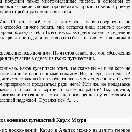
ня побудили также многочисленные письма, в основном от
елиться со мной своими проблемами, просят совета. Приведу
лучил от ребят различного возраста.
не 19 лет, и всё, чем я занимаюсь, меня совершенно не
не способен ничего понять, мне остается лишь верить в самого
рирода обмануть тебя? Всего несколько раз в жизни, в те редкие
ть среди природы, я чувствовал себя счастливым и великим в
совершенно невыполнима. Но я готов отдать все мои сбережения
ринять участие в одном из твоих путешествий.
понимаю, каков будет твой ответ. Ты скажешь: «Ни на кого не
достигай цели собственными силами». Но, поверь, это нелегко!
учить совет, как выйти из охватившего меня оцепенения. С чего
м призраком и продаваться ради него? Или же, не поддаваясь
ачала за школьной партой, а потом на работе? Ты, конечно,
диктовано отчаянием. Но жизнь, посвященная путешествиям и
оследней надеждой. С уважением А.»…
ка основных
путешествий
Карло Маури
них восхождений
Карло в Альпах можно выделить первое