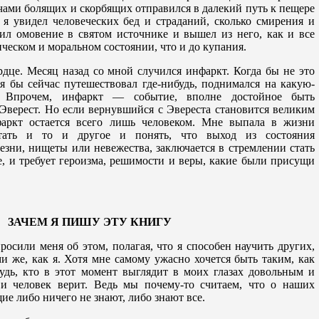
ячами болящих и скорбящих отправился в далекий путь к пещере
я увидел человеческих бед и страданий, сколько смирения и
шил омовение в святом источнике и вышел из него, как и все
ческом и моральном состоянии, что и до купания.
рдце. Месяц назад со мной случился инфаркт. Когда бы не это
я бы сейчас путешествовал где-нибудь, поднимался на какую-
 Впрочем, инфаркт — событие, вполне достойное быть
верест. Но если вернувшийся с Эвереста становится великим
аркт остается всего лишь человеком. Мне выпала в жизни
ытать и то и другое и понять, что выход из состояния
езни, нищеты или невежества, заключается в стремлении стать
се, и требует героизма, решимости и веры, какие были присущи
ЗАЧЕМ Я ПИШУ ЭТУ КНИГУ
росили меня об этом, полагая, что я способен научить других,
ми же, как я. Хотя мне самому ужасно хочется быть таким, как
будь, кто в этот момент выглядит в моих глазах довольным и
и человек верит. Ведь мы почему-то считаем, что о наших
е либо ничего не знают, либо знают все.