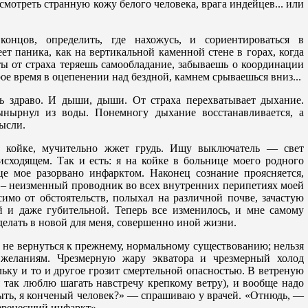
смотреть странную кожу белого человека, врага индейцев... или
онцов, определить, где нахожусь, и сориентироваться в
ет паника, как на вертикальной каменной стене в горах, когда
ты от страха теряешь самообладание, забываешь о координации
ое время в оцепенении над бездной, камнем срываешься вниз...
ь здраво. И дыши, дыши. От страха перехватывает дыхание.
ынырнул из воды. Понемногу дыхание восстанавливается, а
ысли.
 койке, мучительно жжет грудь. Ищу выключатель — свет
исходящем. Так и есть: я на койке в больнице моего родного
це мое разорвано инфарктом. Наконец сознание проясняется,
 – неизменный проводник во всех внутренних перипетиях моей
симо от обстоятельств, полыхал на различной почве, зачастую
 и даже губительной. Теперь все изменилось, и мне самому
 делать в новой для меня, совершенно иной жизни.
е не вернуться к прежнему, нормальному существованию; нельзя
о желаниям. Чрезмерную жару экватора и чрезмерный холод
льку и то и другое грозит смертельной опасностью. В ветреную
я так люблю шагать навстречу крепкому ветру), и вообще надо
ыть, я конченый человек?» — спрашиваю у врачей. «Отнюдь, —
перенесший инфаркт».