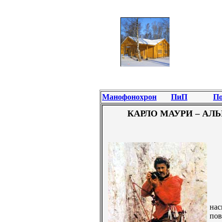
Манофонохрон
ПиП
По
КАРЛО МАУРИ – АЛ
на
по