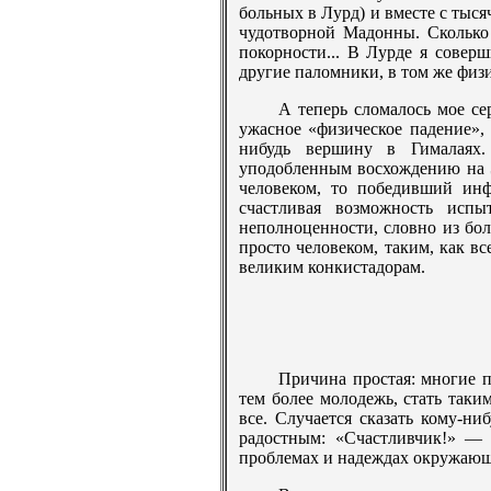
больных в Лурд) и вместе с тыс
чудотворной Мадонны. Сколько 
покорности... В Лурде я совер
другие паломники, в том же физи
А теперь сломалось мое се
ужасное «физическое падение», 
нибудь вершину в Гималаях.
уподобленным восхождению на Э
человеком, то победивший инф
счастливая возможность исп
неполноценности, словно из бол
просто человеком, таким, как в
великим конкистадорам.
Причина простая: многие п
тем более молодежь, стать таки
все. Случается сказать кому-ни
радостным: «Счастливчик!» — 
проблемах и надеждах окружающи