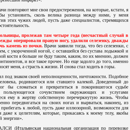
рачи повторяют мне свои предостережения, на которые, кстати, я
бы установить, сколь велика разница между ними, у меня
тив этих чужих людей, пусть даже специалистов, стремящихся
стоятельность.
больницы, пролежав там четыре года (несчастный случай в
режды оперировали правую ногу, удалили селезенку, дважды
чь камень из почки.
Врачи заявили тогда, что без селезенки, с
м, с укороченной ногой, с оставшейся без сустава лодыжкой и
ой кости я больше не буду таким, каким, по их мнению, должен
онтинентов, и все такое прочее. Но еще задолго до того, именно
носят меня, а страсть к жизни. И снова стал ходить в горы.
ил под знаком своей неполноценности, ничтожности. Подобное
еловека, родившегося или ставшего калекой. Доведенный до
мог бы сломаться и превратиться в покорившегося судьбе
а, пользующегося сочувствием окружающих и услугами
неся ему в жертву собственную перечеркнутую жизнь. Чтобы
енно передвигаться на своих ногах и вырваться, наконец, из
 прибегать к любой, пусть даже иллюзорной, возможности для
 даже к целителям, которые, прикасаясь к моему телу, якобы
 энергии».
ЛСИ (Итальянская национальная организация по перевозке