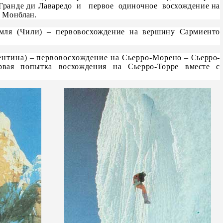
-Гранде ди
Лаваредо и первое одиночное восхожде
ние на
а Мон
блан.
мля (Чили)
–
первовосхождение на вершину Сармиенто
ентина)
–
первовосхождение на Сьерро-Морено
–
Сьерро-
рвая по
пытка восхождения на Сьерро-Торре вме
сте с