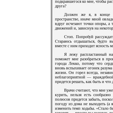
подкравшегося ко мне, чтобы рас
друга?
Должен же я, в конце к
пространстве, иначе мной овладе
вдруг исчезают точки опоры, а 
движений и, зависнув на некотор
Стоп. Попробуй рассуждат
Стараюсь отдышаться, будто в
вместе с ним приходит ясность м
Я лежу распластанный на
поможет мне разобраться в про
города Лекко, потому что серд
вновь вспыхивает огонек разума
жизни. Он горел всегда, незави
неблагоприятной — враждебной
придется решать, как быть и что
Врачи считают, что мне уж
курить, нельзя есть сообразн
полюсов придется забыть, поско
погоду из дома не выходить (а 
изменить темп ходьбы. «Стало б
говорят, — просто вы человек, 