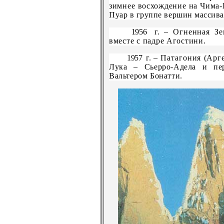
зимнее восхождение на Чима
Пуар в группе вершин массив
1956
г.
–
Огненная Зе
вместе с падре Агостини.
1957
г.
–
Патагония (Арг
Лука
–
Сьерро-Адела и пе
Вальтером Бонатти.