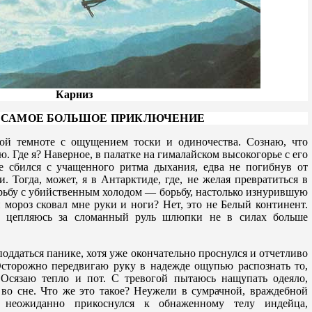
Карниз
 САМОЕ БОЛЬШОЕ ПРИКЛЮЧЕНИЕ
ой темноте с ощущением тоски и одиночества. Сознаю, что
ую. Где я? Наверное, в палатке на гималайском высокогорье с его
е сбился с учащенного ритма дыхания, едва не погибнув от
и. Тогда, может, я в Антарктиде, где, не желая превратиться в
рьбу с убийственным холодом — борьбу, настолько изнурившую
й мороз сковал мне руки и ноги? Нет, это не Белый континент.
е цепляюсь за сломанный руль шлюпки не в силах больше
 поддаться панике, хотя уже окончательно проснулся и отчетливо
Осторожно передвигаю руку в надежде ощупью распознать то,
 Осязаю тепло и пот. С тревогой пытаюсь нащупать одеяло,
я во сне. Что же это такое? Неужели в сумрачной, враждебной
неожиданно прикоснулся к обнаженному телу индейца,