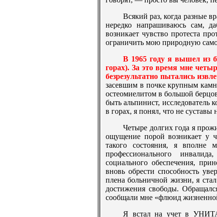
Всякий раз, когда разные в
нередко напрашиваюсь сам, да
возникает чувство протеста про
ограничить мою природную само
В 1965 году я вышел из 
горах). За это время мне четы
безрезультатно пытались извле
засевшим в почке крупным камне
остеомиелитом в большой берцов
быть альпинист, исследователь к
в горах, я понял, что не суставы 
Четыре долгих года я прож
ощущение порой возникает у ч
такого состояния, я вполне 
профессионального инвалид
социального обеспечения, при
вновь обрести способность увер
плена больничной жизни, я стал
достижения свободы. Обращался
сообщали мне «флюид жизненной
Я встал на учет в УНИТА