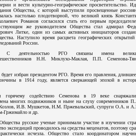
ерии и вести культурно-географическое просветительство. Ид
дания Общества, с которой выступили просвещенные россиян
залась настолько плодотворной, что великий князь Констант
олаевич Романов согласился стать его первым председателе
йствующим же руководителем Общества стал адмирал Фед
рович Литке, один из самых активных инициаторов создан
ества. Наступило время расцвета географических открытий
ледований России.
С деятельностью РГО связаны имена велик
тешественников Н.Н. Миклухо-Маклая, П.П. Семенова-Тян
 будет избран президентом РГО. Время его правления, длившее
кончины в 1914 году, является сверкающей эпохой в истор
и горячему содействию Семенова в 19 веке снаряжали
мена многих подвижников и ныне на слуху современников П.
Козлов, И.В. Мушкетов, Н.М. Пржевальский, супруги О.А. и А.
мм-Гржимайло и др.
Общества русские ученые принимали участие в изучении стра
во экспедиций проводилось на средства меценатов, поэтому сра
рактически исчезла. Общество стало координатором научн