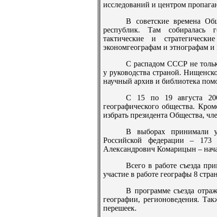
исследований и центром пропага
В советские времена Об
республик. Там собиралась г
тактические и стратегическ
экономгеографам и этнографам и
С распадом СССР не тольк
у руководства страной. Нищенск
научный архив и библиотека помо
С 15 по 19 августа 20
географического общества. Кром
избрать президента Общества, чл
В выборах принимали у
Российской федерации – 173 
Александрович Комарицын – нач
Всего в работе съезда пр
участие в работе географы 8 стра
В программе съезда отра
географии, регионоведения. Так
перешеек.