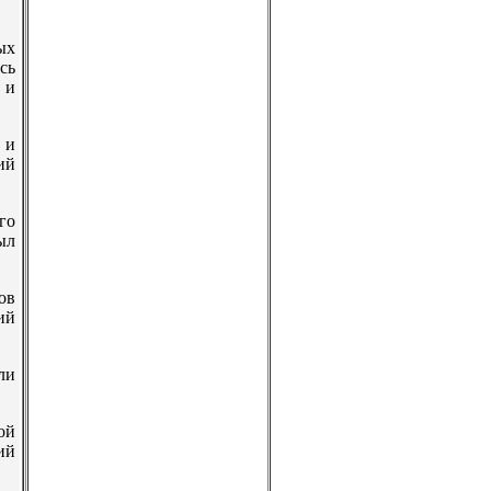
ых
сь
 и
 и
ий
го
ыл
ов
ий
ли
ой
ий