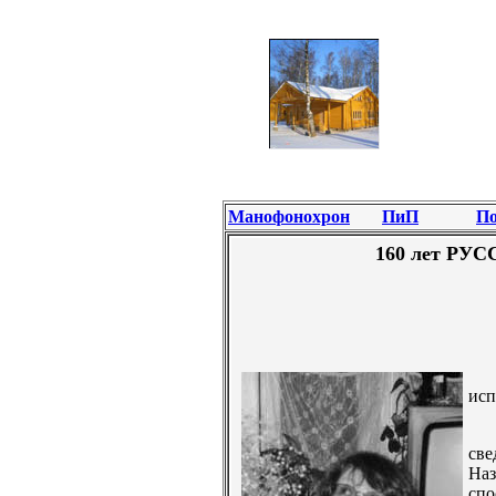
Манофонохрон
ПиП
По
160 лет Р
исп
све
Наз
сп