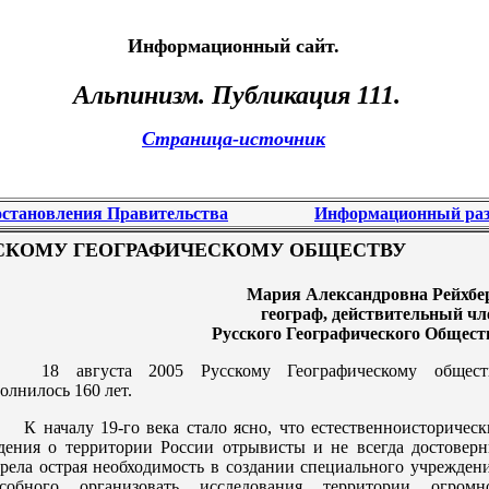
Информационный сайт.
Альпинизм
. Публикация 111.
Страница-источник
становления Правительства
Информационный раз
УССКОМУ ГЕОГРАФИЧЕСКОМУ ОБЩЕСТВУ
Мария Александровна Рейхбер
географ, действительный чл
Русского Географического Общест
18 августа 2005 Русскому Географическому общест
олнилось 160 лет.
К началу 19-го века стало ясно, что естественноисторическ
дения о территории России отрывисты и не всегда достоверн
рела острая необходимость в создании специального учреждени
особного организовать исследования территории огромн