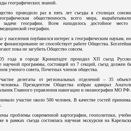
нды географических знаний.
щество проводило раз в пять лет съезды в столицах союзн
еографическая общественность всего мира, вырабатывали
ие задачи географии. Всем находилось достойное место
 медицинской географии.
о у населения поубавился интерес к географическим наукам, но
ое финансирование не способствует работе Общества. Богатейш
гают пока не загубить Общество совсем.
05 года в городе Кронштадте проходил ХП съезд Русско
е научной программы, состоящей из 7 секций, съезд должен б
енов ученого совета, Почетных членов общества.
частие делегаты от региональных отделений – 35 объект
человека. Президентом Общества избран адмирал Анатол
альник Главного управления навигации и океанографии МО РФ.
инимало участие около 500 человек. В качестве гостей принима
н.
жены проблемы современной картографии, геополитики, учебн
же в рамках съезда состоялась научная экскурсия на Карельск