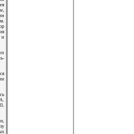
ея
е,
ин
м.
ор
ия
 и
их
ь-
ся
ии
сь
А.
П.
н,
зу
ых