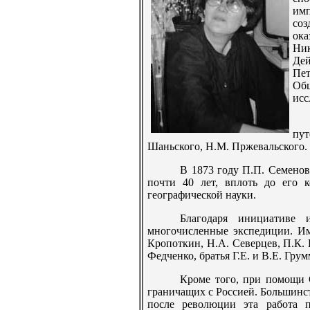
имп
соз
ока
Ник
Де
Пет
Общ
исс
пу
Шаньского, Н.М. Пржевальского.
В 1873 году П.П. Семенов
почти 40 лет, вплоть до его 
географической науки.
Благодаря инициативе 
многочисленные экспедиции. И
Кропоткин, Н.А. Северцев, П.К. 
Федченко, братья Г.Е. и В.Е. Гру
Кроме того, при помощи 
граничащих с Россией. Большинст
после революции эта работа п