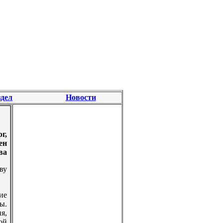
дел
Новости
г,
ен
ва
ву
ие
ы.
я,
ой