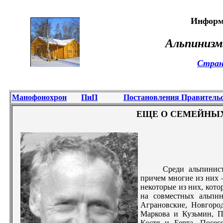
Информ
Альпинизм
Стран
Манофонохрон
ПиП
Постановления Правитель
ЕЩЕ О СЕМЕЙНЫХ
Среди альпинист
причем многие из них 
некоторые из них, кото
на совместных альпин
Аграновские, Новгоро
Маркова и Кузьмин, П
Костя и Берта, Посе