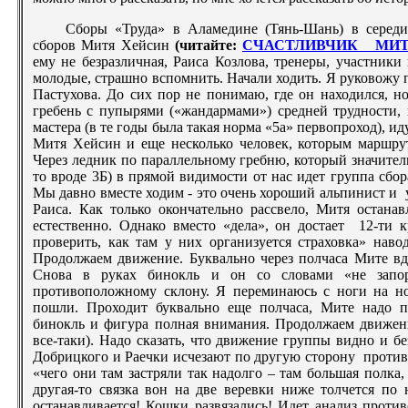
Сборы «Труда» в Аламедине (Тянь-Шань) в середи
сборов Митя Хейсин
(читайте:
СЧАСТЛИВЧИК МИТ
ему не безразличная, Раиса Козлова, тренеры, участник
молодые, страшно вспомнить. Начали ходить. Я руковожу
Пастухова. До сих пор не понимаю, где он находился,
гребень с пупырями («жандармами») средней трудности,
мастера (в те годы была такая норма «5а» первопроход), и
Митя Хейсин и еще несколько человек, которым маршрут
Через ледник по параллельному гребню, который значител
то вроде 3Б) в прямой видимости от нас идет группа сбо
Мы давно вместе ходим - это очень хороший альпинист и
Раиса. Как только окончательно рассвело, Митя остана
естественно. Однако вместо «дела», он достает 12-ти 
проверить, как там у них организуется страховка» наво
Продолжаем движение. Буквально через полчаса Мите вдр
Снова в руках бинокль и он со словами «не запо
противоположному склону. Я переминаюсь с ноги на ног
пошли. Проходит буквально еще полчаса, Мите надо п
бинокль и фигура полная внимания. Продолжаем движени
все-таки). Надо сказать, что движение группы видно и бе
Добрицкого и Раечки исчезают по другую сторону против
«чего они там застряли так надолго – там большая полка
другая-то связка вон на две веревки ниже толчется по 
останавливается! Кошки развязались! Идет анализ проти