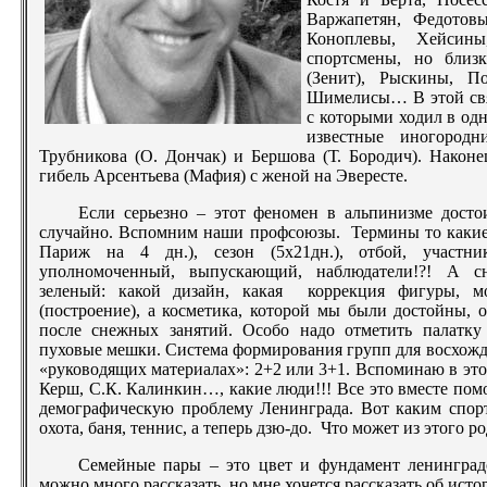
Варжапетян, Федотов
Коноплевы, Хейсины
спортсмены, но бли
(Зенит), Рыскины, П
Шимелисы… В этой свя
с которыми ходил в одн
известные иногородн
Трубникова (О. Дончак) и Бершова (Т. Бородич). Након
гибель Арсентьева (Мафия) с женой на Эвересте.
Если серьезно – этот феномен в альпинизме досто
случайно. Вспомним наши профсоюзы. Термины то какие: л
Париж на 4 дн.), сезон (5х21дн.), отбой, участник
уполномоченный, выпускающий, наблюдатели!?! А с
зеленый: какой дизайн, какая коррекция фигуры, 
(построение), а косметика, которой мы были достойны,
после снежных занятий. Особо надо отметить палатку
пуховые мешки. Система формирования групп для восхожд
«руководящих материалах»: 2+2 или 3+1. Вспоминаю в это
Керш, С.К. Калинкин…, какие люди!!! Все это вместе помо
демографическую проблему Ленинграда. Вот каким спорт
охота, баня, теннис, а теперь дзю-до. Что может из этого
Семейные пары – это цвет и фундамент ленинград
можно много рассказать, но мне хочется рассказать об исто