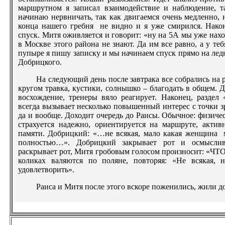
маршрутном я записал взаимодействие и наблюдение, т
начинаю нервничать, так как двигаемся очень медленно, н
конца нашего гребня не видно и я уже смирился. Нако
спуск. Митя оживляется и говорит: «ну на 5А мы уже нахо
в Москве этого района не знают. Да им все равно, а у т
пупыре я пишу записку и мы начинаем спуск прямо на ледн
Добрицкого.
На следующий день после завтрака все собрались на 
кругом травка, кустики, солнышко – благодать в общем.
восхождение, тренеры вяло реагирует. Наконец, раздел 
всегда вызывает несколько повышенный интерес с точки 
да и вообще. Доходит очередь до Раисы. Обычное: физиче
страхуется надежно, ориентируется на маршруте, акт
памяти. Добрицкий: «…не всякая, мало какая женщина м
полностью…». Добрицкий закрывает рот и осмыслив
раскрывает рот, Митя гробовым голосом произносит: «ЧТ
коликах валяются по поляне, повторяя: «Не всякая, 
удовлетворить».
Раиса и Митя после этого вскоре поженились, жили до