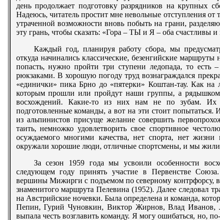
день продолжает подготовку разрядников на крупных сб
Надеюсь, читатель простит мне невольные отступления от 
утраченной возможности вновь побыть на грани, разделяю
эту грань, чтобы сказать: «Гора – ТЫ и Я – оба счастливы и
Каждый год, планируя работу сбора, мы предусмат
откуда начинались классические, безенгийские маршруты 
попасть, нужно пройти три ступени ледопада, то есть 
рюкзаками. В хорошую погоду труд вознаграждался прекр
«единички» пика Брно до «пятерки» Коштан-тау. Как на
которым прошли или пройдут наши группы, а рядышком
восхождений. Какие-то из них нам не по зубам. Их
подготовленные команды, а вот на эти стоит попытаться.
из альпинистов присуще желание совершить первопрохожд
таить, немножко удовлетворить свое спортивное честолю
осуждаемого многими качества, нет спорта, нет жизни 
окружали хорошие люди, отличные спортсмены, и мы жили 
За сезон 1959 года мы усвоили особенности вос
следующем году принять участие в Первенстве Союза
вершины Мижирги с подъемом по северному контрфорсу, в
знаменитого маршрута Пелевина (1952). Далее следовал т
на Австрийские ночевки. Была определена и команда, котор
Пепин, Гурий Чуновкин, Виктор Жирнов, Влад Иванов, 
выпала честь возглавить команду. Я могу ошибаться, но, по