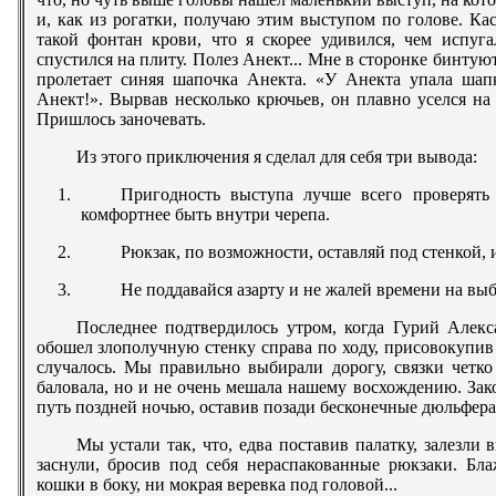
и, как из рогатки, получаю этим выступом по голове. Ка
такой фонтан крови, что я скорее удивился, чем испуга
спустился на плиту. Полез Анект... Мне в сторонке бинту
пролетает синяя шапочка Анекта. «У Анекта упала шап
Анект!». Вырвав несколько крючьев, он плавно уселся на
Пришлось заночевать.
Из этого приключения я сделал для себя три вывода:
Пригодность выступа лучше всего проверять
комфортнее быть внутри черепа.
Рюкзак, по возможности, оставляй под стенкой,
Не поддавайся азарту и не жалей времени на вы
Последнее подтвердилось утром, когда Гурий Алекс
обошел злополучную стенку справа по ходу, присовокупив 
случалось. Мы правильно выбирали дорогу, связки четко
баловала, но и не очень мешала нашему восхождению. З
путь поздней ночью, оставив позади бесконечные дюльфер
Мы устали так, что, едва поставив палатку, залезли 
заснули, бросив под себя нераспакованные рюкзаки. Бл
кошки в боку, ни мокрая веревка под головой...