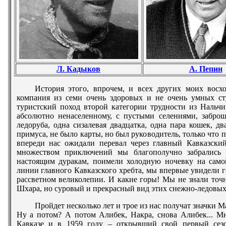
Л. Кадыков
А. Пепин
История этого, впрочем, и всех других моих восхо
компания из семи очень здоровых и не очень умных ст
туристский поход второй категории трудности из Нальчи
абсолютно ненаселенному, с пустыми селениями, забр
ледоруба, одна сизалевая двадцатка, одна пара кошек, д
примуса, не было карты, но был руководитель, только чт
впереди нас ожидали перевал через главный Кавказски
множеством приключений мы благополучно забрались 
настоящим дуракам, поимели холодную ночевку на самой
линии главного Кавказского хребта, мы впервые увидели г
рассветном великолепии. И какие горы! Мы не знали точн
Шхара, но суровый и прекрасный вид этих снежно-ледовых 
Пройдет несколько лет и трое из нас получат значки М
Ну а потом? А потом Алибек, Накра, снова Алибек... М
Кавказе и в 1959 году – открывший свой первый сезон