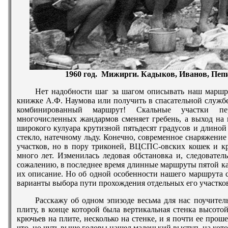
1960 год. Мижирги. Кадыков, Иванов, Пеп
Нет надобности шаг за шагом описывать наш маршр
книжке А.Ф. Наумова или получить в спасательной службе 
комбинированный маршрут! Скальные участки пе
многочисленных жандармов сменяет гребень, а выход на
широкого кулуара крутизной пятьдесят градусов и длиной
стекло, натечному льду. Конечно, современное снаряжение
участков, но в пору триконей, ВЦСПС-овских кошек и кр
много лет. Изменилась ледовая обстановка и, следовател
сожалению, в последнее время длинные маршруты пятой ка
их описание. Но об одной особенности нашего маршрута с
варианты выбора пути прохождения отдельных его участко
Расскажу об одном эпизоде весьма для нас поучите
плиту, в конце которой была вертикальная стенка высото
крючьев на плите, несколько на стенке, и я почти ее проше
что, но чуть выше головы нашел маленький выступ, на ко