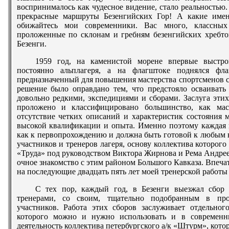
воспринималось как чудесное видение, стало реальностью.
прекрасные маршруты Безенгийских Гор! А какие имена
обижайтесь мои современники. Вас много, классных
проложенные по склонам и гребням безенгийских хребтов
Безенги.
1959 год, на каменистой морене впервые выстро
постоянно альплагеря, а на флагштоке поднялся фла
предназначенный для повышения мастерства спортсменов с
решение было оправдано тем, что предстояло осваивать
довольно редкими, экспедициями и сборами. Заслуга эти
проложено и классифицировано большинство, как мас
отсутствие четких описаний и характеристик состояния 
высокой квалификации и опыта. Именно поэтому каждая г
как к первопрохождению и должна быть готовой к любым 
участников и тренеров лагеря, основу коллектива которог
«Труда» под руководством Виктора Жирнова и Рема Андреев
очное знакомство с этим районом Большого Кавказа. Впеча
на последующие двадцать пять лет моей тренерской работы 
С тех пор, каждый год, в Безенги выезжал сбор 
тренерами, со своим, тщательно подобранным в про
участников. Работа этих сборов заслуживает отдельног
которого можно и нужно использовать и в современн
деятельность коллектива петербургского а/к «Штурм», кото