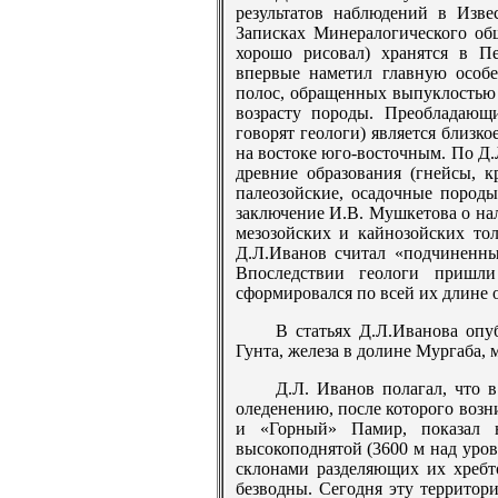
результатов наблюдений в Изве
Записках Минералогического общ
хорошо рисовал) хранятся в Пе
впервые наметил главную особе
полос, обращенных выпуклостью к
возрасту породы. Преобладающ
говорят геологи) является близк
на востоке юго-восточным. По Д
древние образования (гнейсы, к
палеозойские, осадочные пород
заключение И.В. Мушкетова о на
мезозойских и кайнозойских тол
Д.Л.Иванов считал «подчиненны
Впоследствии геологи пришли
сформировался по всей их длине 
В статьях Д.Л.Иванова опу
Гунта, железа в долине Мургаба, 
Д.Л. Иванов полагал, что 
оледенению, после которого воз
и «Горный» Памир, показал 
высокоподнятой (3600 м над уро
склонами разделяющих их хребт
безводны. Сегодня эту террито