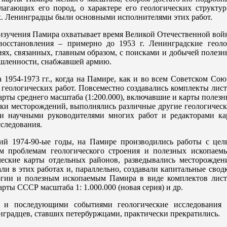
слагающих его пород, о характере его геологических структу
. Ленинградцы были основными исполнителями этих работ.
 изучения Памира охватывает время Великой Отечественной во
 восстановления – примерно до 1953 г. Ленинградские геоло
ях, связанных, главным образом, с поисками и добычей полез
шленности, снабжавшей армию.
 1954-1973 гг., когда на Памире, как и во всем Советском Сою
геологических работ. Повсеместно создавались комплекты лис
арты среднего масштаба (1:200.000), включавшие и карты полез
ки месторождений, выполнялись различные другие геологическ
и научными руководителями многих работ и редакторами кар
следования.
ий 1974-90-ые годы, на Памире производились работы с цел
м проблемам геологического строения и полезных ископаемы
ческие карты отдельных районов, разведывались месторождени
ли в этих работах и, параллельно, создавали капитальные свод
гии и полезным ископаемым Памира в виде комплектов лист
рты СССР масштаба 1: 1.000.000 (новая серия) и др.
 и последующими событиями геологические исследования 
инградцев, ставших петербуржцами, практически прекратились.