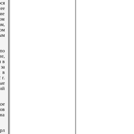
ся
ее
кие
ом
м,
ом
ым
 по
ие,
л в
 за
л в
 г.
ные
ий
ое
ов
 на
рл