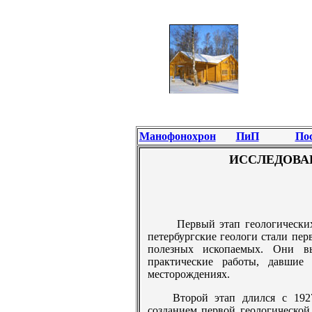
Манофонохрон
ПиП
По
ИССЛЕДОВА
Первый этап геологических
петербургские геологи стали пе
полезных ископаемых. Они в
практические работы, давшие
месторождениях.
Второй этап длился с 192
созданием первой геологической