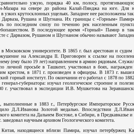
равнительно узкую, порядка 40 км, полосу, протягивающую
н-Мазара на севере до района Калай-Пянджа на юге. Для н
 в узких крутосклонных ущельях. Западнее нее расположены та
ти Дарваза, Рушана и Шугнана. Их границы с «Горным» Памир
ть по последним снизу по течению рек населенным пункта
ебопашеством. В последующее время «Горный» Памир в так
сте с Дарвазом, Рушаном и Шугнаном обычно называют Западн
. в Московском университете. В 1865 г. был арестован и судим
покушение на Александра
II
. Приговорен к ссылке на поселен
нему (ему было 19 лет) направлением в армию рядовым. Служи
 по личной просьбе в Ташкент, участвовал в боях, награжден
им крестом, в 1871 г. произведен в офицеры. В 1873 г. выше
кий горный институт. По окончании его работал с 1878 по 1882
генерал-губернатора: изучал геологическое строение и полез
0 г. участвовал в экспедиции И.В. Мушкетова на Зеравшанск
, выполненные в 1883 г., Петербургское Императорское Русск
дило Д.Л.Иванова Золотой медалью. Впоследствии Д.Л.Иван
кого комитета на Дальнем Востоке, в Сибири, в Предкавказье и
 г. заведовал научным архивом Геологического комитета.
 Китая, находящиеся вблизи Памира, изучал петербуржец Ка