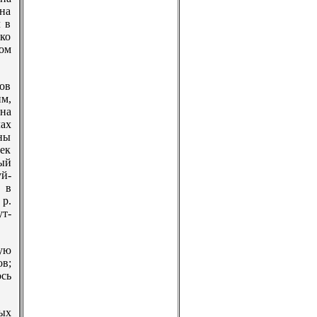
на
 в
ко
ом
ов
м,
 на
ах
ны
сек
ый
уй-
 в
 р.
ут-
ую
ов;
сь
ых