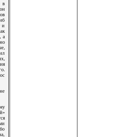
 в
он
ов
иб
у и
ак
, а
ьно
е,
ил
х,
ия
о.
ос
не
му
ой»
ся
ми
бо
а,