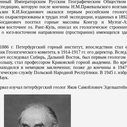
ленный Императорским Русским Географическим Обществом
кспедицию, которую после кончины Н.М.Пржевальского возглав
зии К.И.Богданович оказался первым российским геолого
 охарактеризованы в трудах этой экспедиции, изданных в 1892
огданович посетил горные массивы Конгур и Музтаг-Ат
м восточнее оз. Ранг-Куль, описал их геологическое строени
 о юго-восточном направлении (простирании) имеющихся зде
1886 г. Петербургский горный институт, впоследствии стал е
ик Геологического комитета, в 1914-1917 гг. его директор. Вслед
ич исследовал Сибирь, Дальний Восток, был первым геологом 
Польшу, стал профессором Краковской горной академии. Во вр
аходился в немецком заключении; позже до кончины в 1947 
гическую службу Польской Народной Республики. В 1945 г. изб
аук.
Дарваз изучал петербургский геолог Яков Самойлович Эдельштей