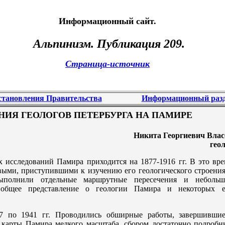
Информационный сайт.
Альпинизм
. Публикация 209.
Страница-источник
становления Правительства
Информационный раз
НИЯ ГЕОЛОГОВ ПЕТЕРБУРГА НА ПАМИРЕ
Никита Георгиевич Влас
гео
 исследований Памира приходится на 1877-1916 гг. В это вре
рвыми, приступившими к изучению его геологического строени
ыполнили отдельные маршрутные пересечения и небольш
 общее представление о геологии Памира и некоторых е
7 по 1941 гг. Проводились обширные работы, завершившие
 карты Памира мелкого масштаба, сбором достаточно подробн