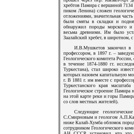
хребтов Памира с вершиной 7134 
пиком Ленина) сложен геологич
отложениями, значительная часть
были смяты в складки и подн
обнаружил породы морского и 
весьма древними. Им было уст
Заалайский хребет, в широтном, с
И.В.Мушкетов закончил в 1
профессором, в 1897 г. – заведу
Геологического комитета России, 
в течение 1874-1880 гг. исслед
Туркестана), стал широко извес
которых назовем капитальную мон
г. В 1881 г. им вместе с професс
Туркестанского края масштаба 
Геологическое строение Памира н
на этой карте реки и горы Памира
со слов местных жителей).
Следующие геологически
С.Смирновым и геологом А.П.Кар
ниже Калай-Хумба обломок пород
сотрудником Геологического коми
АН СССР, установил, что это 