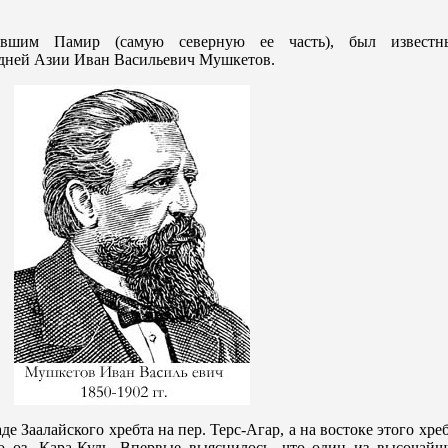
ившим Памир (самую северную ее часть), был известн
едней Азии Иван Васильевич Мушкетов.
аде Заалайского хребта на пер. Терс-Агар, а на востоке этого хре
о оз. Кара-Куль. Впервые выяснилось, что один из высочайш