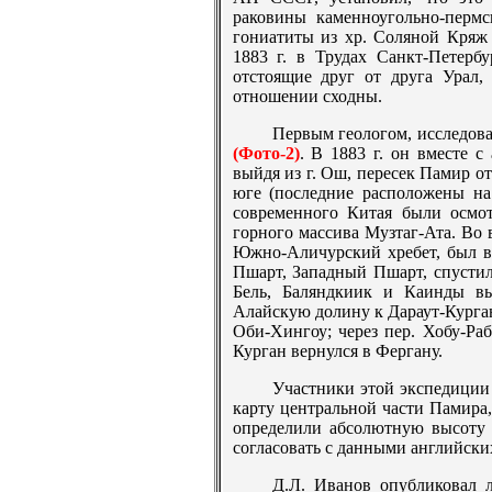
раковины каменноугольно-перм
гониатиты из хр. Соляной Кряж
1883 г. в Трудах Санкт-Петербу
отстоящие друг от друга Урал,
отношении сходны.
Первым геологом, исследов
(Фото-2)
. В 1883 г. он вместе 
выйдя из г. Ош, пересек Памир от
юге (последние расположены на
современного Китая были осмот
горного массива Музтаг-Ата. Во 
Южно-Аличурский хребет, был в
Пшарт, Западный Пшарт, спустил
Бель, Баляндкиик и Каинды вы
Алайскую долину к Дараут-Курган
Оби-Хингоу; через пер. Хобу-Раб
Курган вернулся в Фергану.
Участники этой экспедиции
карту центральной части Памира,
определили абсолютную высоту (
согласовать с данными английски
Д.Л. Иванов опубликовал 