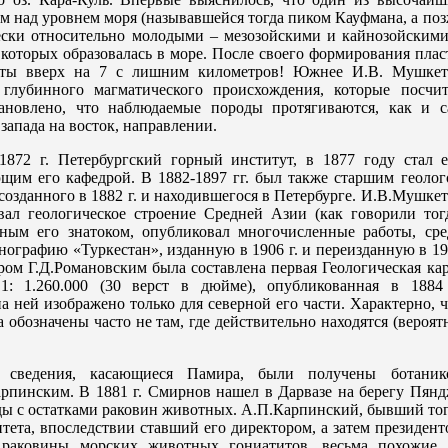
м над уровнем моря (называвшейся тогда пиком Кауфмана, а по
ески относительно молодыми – мезозойскими и кайнозойскими
 которых образовалась в море. После своего формирования пла
яты вверх на 7 с лишним километров! Южнее И.В. Мушкет
глубинного магматического происхождения, которые посчит
ановлено, что наблюдаемые породы протягиваются, как и с
 запада на восток, направлении.
872 г. Петербургский горный институт, в 1877 году стал е
ющим его кафедрой. В 1882-1897 гг. был также старшим геоло
созданного в 1882 г. и находившегося в Петербурге. И.В.Мушке
овал геологическое строение Средней Азии (как говорили тог
тным его знатоком, опубликовал многочисленные работы, сре
ографию «Туркестан», изданную в 1906 г. и переизданную в 1
ором Г.Д.Романовским была составлена первая Геологическая ка
1: 1.260.000 (30 верст в дюйме), опубликованная в 1884 
а ней изображено только для северной его части. Характерно, 
 обозначены часто не там, где действительно находятся (вероят
е сведения, касающиеся Памира, были получены ботаник
пинским. В 1881 г. Смирнов нашел в Дарвазе на берегу Пянд
ы с остатками раковин животных. А.П.Карпинский, бывший тог
тета, впоследствии ставший его директором, а затем президен
раковины морских животных гониатитов, весьма похожие 