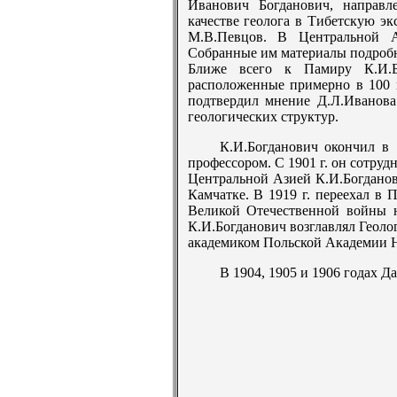
Иванович Богданович, направ
качестве геолога в Тибетскую э
М.В.Певцов. В Центральной А
Собранные им материалы подробно
Ближе всего к Памиру К.И.Б
расположенные примерно в 100 к
подтвердил мнение Д.Л.Иванова
геологических структур.
К.И.Богданович окончил в 
профессором. С 1901 г. он сотрудн
Центральной Азией К.И.Богданов
Камчатке. В 1919 г. переехал в 
Великой Отечественной войны н
К.И.Богданович возглавлял Геоло
академиком Польской Академии Н
В 1904, 1905 и 1906 годах 