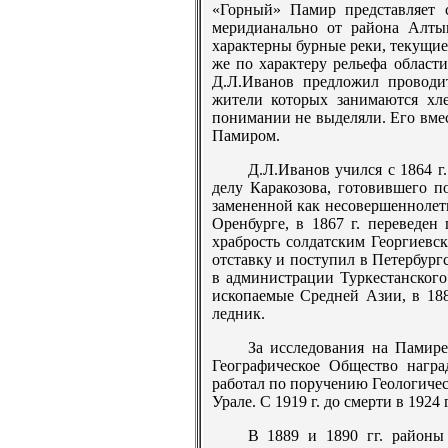
«Горный» Памир представляет с
меридианально от района Алты
характерны бурные реки, текущие
же по характеру рельефа облас
Д.Л.Иванов предложил проводи
жители которых занимаются хл
понимании не выделяли. Его вме
Памиром.
Д.Л.Иванов учился с 1864 г
делу Каракозова, готовившего 
замененной как несовершеннолет
Оренбурге, в 1867 г. переведен
храбрость солдатским Георгиевск
отставку и поступил в Петербургс
в администрации Туркестанского 
ископаемые Средней Азии, в 188
ледник.
За исследования на Памире
Географическое Общество награ
работал по поручению Геологичес
Урале. С 1919 г. до смерти в 1924
В 1889 и 1890 гг. районы