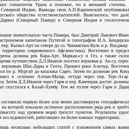
ских гониатитов Урала и похожие, но в меньшей степени, 
 Северной Индии. Выводы свои А.П.Карпинский опубликовал
ргского общества естествоиспытателей. Выяснилось, что дале
 Дарваз (Северный Памир) и Северная Индия в геологическ
авшим значительную часть Памира, был Дмитрий Львович Иван
с астрономом капитаном Путятой и топографом Н.А. Бендерски
 пер. Кызыл-Арт на севере до оз. Чакмактын-Куль и р. Вахджир
 территории современного Афганистана). Восточнее в предел
рены долины рек Кара-Арт, Маркан-су и Гез, а также скло
время путешествия Д.Л.Иванов посетил верховья р. Ак-су, пере
 верховьях Шах-Дары и Гунта. Прошел реки Аличур, Восточн
ся по р. Мургаб до кишлака Сарез. Затем по долинам рек Кок
шел к селению Алтын-Мазар, оттуда через пер. Терс-Агар
у. Затем Д.Л.Иванов через Гарм и пер. Камчирак достиг долины
ат спустился к Калай-Хумбу. Тем же путем через Гарм и Дара
 составили первую более или менее достоверную географическ
 на которой показали истинное расположение ряда рек и хребт
высоту над уровнем моря) трехсот пунктов. Результаты удало
х исследователей, работавших на более южных территориях.
лишь несколько небольших статей с изложением самых важн