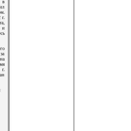
 в
ил
м.
 г.
а,
е и
сь
го
 за
на
емя
г.
ран
н