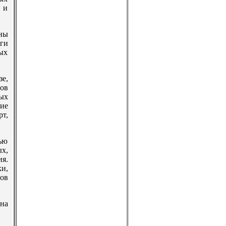
р и
йны
ги
ных
зе,
тов
ных
ие
т,
ью
х,
я.
ки,
ов
на