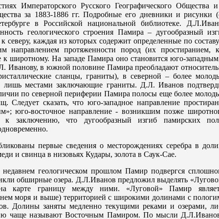
стиях Императорского Русского Географического Общества и
ества за 1883-1886 гг. Подробные его дневники и рисунки (
тербурге в Российской национальной библиотеке. Д.Л.Иван
нность геологического строения Памира – дугообразный изг
 северу, каждая из которых содержит определенные по состав
им направлением протяженности пород (их простиранием, к
ое к широтному. На западе Памира оно становится юго-западным
.Л. Иванову, в южной половине Памира преобладают относител
ристаллические сланцы, граниты), в северной – более молоды
ы лишь местами заключающие граниты. Д.Л. Иванов подтверд
личии по северной периферии Памира полосы еще более молоды
щ. Следует сказать, что юго-западное направление простиран
м»; юго-восточное направление - возникшим позже широтног
 к заключению, что дугообразный изгиб памирских пол
одновременно.
бликованы первые сведения о месторождениях серебра в доли
меди и свинца в низовьях Кудары, золота в Саук-Сае.
в недавнем геологическом прошлом Памир подвергся сплошно
никли обширные озера. Д.Л.Иванов предложил выделять «Лугов
на карте границу между ними. «Луговой» Памир являет
внем моря и выше) территорией с широкими долинами с пологи
ов. Долины заняты медленно текущими реками и озерами, ли
рию чаще называют Восточным Памиром. По мысли Д.Л.Иванов