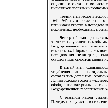
сведений о составе и возрасте 
имеющихся полезных ископаемых
Третий этап геологического
1941-1945 гг. и послевоенного
принимали участие в исследовани
ископаемых, необходимых промы
Четвертый этап пришелся на
значительно увеличились объемы 
Государственной геологической к
ископаемых. Широко велись поис
исследования. Ленинградцы был
осуществляли самостоятельные ис
В пятый этап, охватывающ
углубления знаний по отдельны
составлялись детальные геологи
Ленинградские геологи участвова
обобщавшие материалы по геоло
Государственной геологической ка
С развалом нашей страны
Памире, как и участие в них лен