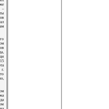
зже
 –
сты
ов
ал
ам
го
гом
тов
да,
ди
915
рта
г.
что
но,
ом
жа
да
том
на