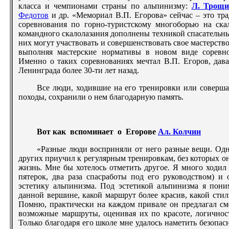
класса и чемпионами страны по альпинизму:
Л. Трощи
Федотов
и др. «Мемориал В.П. Егорова» сейчас – это т
соревнования по горно-туристскому многоборью на ска
командного скалолазания дополнены техникой спасательны
них могут участвовать и совершенствовать свое мастерство
выполняя мастерские нормативы в новом виде соревно
Именно о таких соревнованиях мечтал В.П. Егоров, дав
Ленинграда более 30-ти лет назад.
Все люди, ходившие на его тренировки или соверш
походы, сохранили о нем благодарную память.
Вот как вспоминает о Егорове
Ал. Колчин
«Разные люди восприняли от него разные вещи. Одн
других приучил к регулярным тренировкам, без которых 
жизнь. Мне бы хотелось отметить другое. Я много ходил 
пятерок, два раза спасработы под его руководством) и 
эстетику альпинизма. Под эстетикой альпинизма я пони
данной вершине, какой маршрут более красив, какой сти
Помню, практически на каждом привале он предлагал см
возможные маршруты, оценивая их по красоте, логичнос
Только благодаря его школе мне удалось наметить безопа