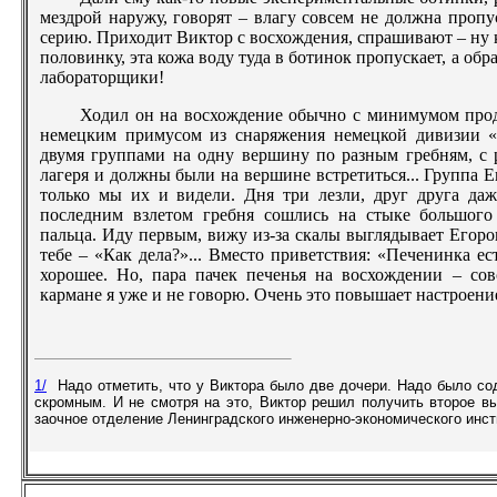
мездрой наружу, говорят – влагу совсем не должна пропу
серию. Приходит Виктор с восхождения, спрашивают – ну ка
половинку, эта кожа воду туда в ботинок пропускает, а об
лабораторщики!
Ходил он на восхождение обычно с минимумом прод
немецким примусом из снаряжения немецкой дивизии «
двумя группами на одну вершину по разным гребням, с 
лагеря и должны были на вершине встретиться... Группа Ег
только мы их и видели. Дня три лезли, друг друга да
последним взлетом гребня сошлись на стыке большог
пальца. Иду первым, вижу из-за скалы выглядывает Егоров
тебе – «Как дела?»... Вместо приветствия: «Печенинка ес
хорошее. Но, пара пачек печенья на восхождении – сов
кармане я уже и не говорю. Очень это повышает настроение
1/
Надо отметить, что у Виктора было две дочери. Надо было со
скромным. И не смотря на это, Виктор решил получить второе вы
заочное отделение Ленинградского инженерно-экономического инст