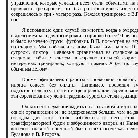
упражнения, которые увлекали всех, стали обычными на 
проводить тренировки, это быстро становилось извест
сокращалось в три - четыре раза. Каждая тренировка с В
нас.
Я вспоминаю один случай из многих, когда в очеред
выделением зала для тренировки, а пришло более 50 челове
и было намечено (трусы, футболки). В.П. посмотрел на эт
на стадион. Мы побежали за ним. Была зима, минус 10 
сугробы. Виктор Павлович организовал на стадионе б
стадиона, забитых снегом, в соревновательной форм
интересных тренировок, которую я помню. А бег по глу
обычным делом».
Кроме официальной работы с почасовой оплатой, 
иногда совсем без оплаты. Например, проводил т
подготовительных занятий и тренировок или соревновани
эти соревнования у ленинградских туристов стали традици
Однако его неумение ладить с начальством и идти на
одной организации он не задерживался больше, чем на д
поводом для того, чтобы избавиться от него, стал
трансформаторной будки и заброшенного дворца на Камен
конечно, главной причиной была психологическая нев
Буданова и В. Егорова.