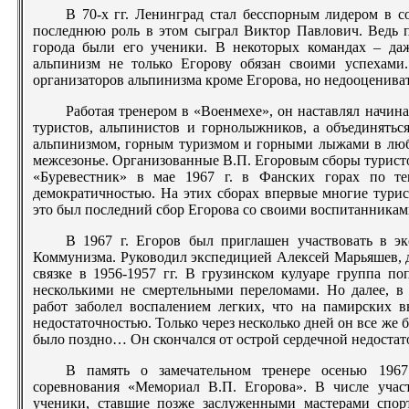
В 70-х гг. Ленинград стал бесспорным лидером в с
последнюю роль в этом сыграл Виктор Павлович. Ведь п
города были его ученики. В некоторых командах – да
альпинизм не только Егорову обязан своими успехами
организаторов альпинизма кроме Егорова, но недооценивать
Работая тренером в «Военмехе», он наставлял начин
туристов, альпинистов и горнолыжников, а объединятьс
альпинизмом, горным туризмом и горными лыжами в любо
межсезонье. Организованные В.П. Егоровым сборы турис
«Буревестник» в мае 1967 г. в Фанских горах по т
демократичностью. На этих сборах впервые многие тури
это был последний сбор Егорова со своими воспитанникам
В 1967 г. Егоров был приглашен участвовать в эк
Коммунизма. Руководил экспедицией Алексей Марьяшев, д
связке в 1956-1957 гг. В грузинском кулуаре группа по
несколькими не смертельными переломами. Но далее, в
работ заболел воспалением легких, что на памирских в
недостаточностью. Только через несколько дней он все же 
было поздно… Он скончался от острой сердечной недоста
В память о замечательном тренере осенью 196
соревнования «Мемориал В.П. Егорова». В числе уча
ученики, ставшие позже заслуженными мастерами спор