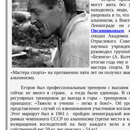
могут жить без у
находились люди,
уверовать в то, чт
альпинизм, а Викт
Ленинграде он 
Овсянниковым
к 
секции Академии 
Отраслевого Сов
научных учрежде
руководил группо
«Безенги» (А. Кол
итогам года ему и
мастера спорта. В
«Мастера спорта» на протяжении пяти лет он получил зв
альпинизму.
Егоров был профессиональным тренером с высшим 
сейчас не много в стране, а тогда были единицы. В 
регулярных тренировок до выезда в горы – тренировок 
принципу: «Тяжело в учении – легко в бою!». Об уро
представление случай со взвешиванием участников восхо
Этот маршрут был в 1961 г. пройден ленинградской ко
рамках чемпионата СССР по альпинизму (третье место в к
возвращения восходителей на базу каждого вели к в
собственный вес 59 кг, вес рюкзака – 54 кг!...