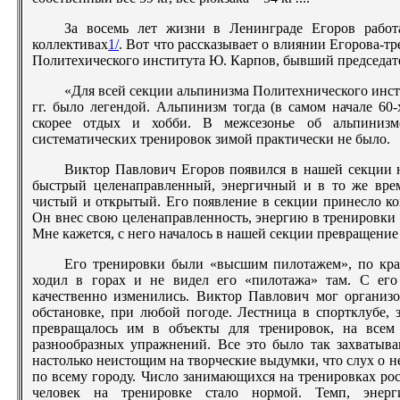
За восемь лет жизни в Ленинграде Егоров работ
коллективах
1/
. Вот что рассказывает о влиянии Егорова-т
Политехического института Ю. Карпов, бывший председател
«Для всей секции альпинизма Политехнического инсти
гг. было легендой. Альпинизм тогда (в самом начале 60
скорее отдых и хобби. В межсезонье об альпинизм
систематических тренировок зимой практически не было.
Виктор Павлович Егоров появился в нашей секции н
быстрый целенаправленный, энергичный и в то же вре
чистый и открытый. Его появление в секции принесло ко
Он внес свою целенаправленность, энергию в тренировки
Мне кажется, с него началось в нашей секции превращение
Его тренировки были «высшим пилотажем», по край
ходил в горах и не видел его «пилотажа» там. С его
качественно изменились. Виктор Павлович мог организ
обстановке, при любой погоде. Лестница в спортклубе, 
превращалось им в объекты для тренировок, на всем
разнообразных упражнений. Все это было так захватыв
настолько неистощим на творческие выдумки, что слух о 
по всему городу. Число занимающихся на тренировках рос
человек на тренировке стало нормой. Темп, энерги