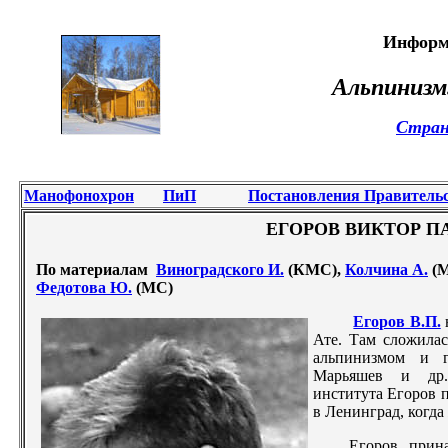
Информ
Альпинизм
Стран
Манофонохрон
ПиП
Постановления Правитель
ЕГОРОВ ВИКТОР П
По материалам
Виноградского И.
(КМС),
Колчина А.
(М
Федотова Ю.
(МС)
Егоров В.П.
Ате. Там сложилас
альпинизмом и г
Марьяшев и др.
института Егоров пе
в Ленинград, когда
Егоров прин