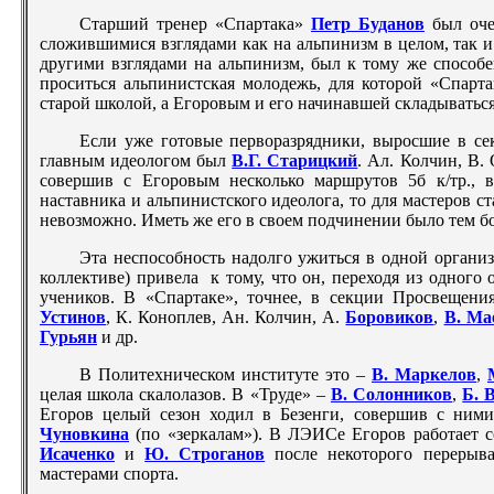
Старший тренер «Спартака»
Петр Буданов
был оче
сложившимися взглядами как на альпинизм в целом, так и
другими взглядами на альпинизм, был к тому же способе
проситься альпинистская молодежь, для которой «Спарт
старой школой, а Егоровым и его начинавшей складыватьс
Если уже готовые перворазрядники, выросшие в се
главным идеологом был
В.Г. Старицкий
. Ал. Колчин, В.
совершив с Егоровым несколько маршрутов 5б к/тр., в
наставника и альпинистского идеолога, то для мастеров с
невозможно. Иметь же его в своем подчинении было тем б
Эта неспособность надолго ужиться в одной организа
коллективе) привела к тому, что он, переходя из одного 
учеников. В «Спартаке», точнее, в секции Просвещени
Устинов
, К. Коноплев, Ан. Колчин, А.
Боровиков
,
В. Ма
Гурьян
и др.
В Политехническом институте это –
В. Маркелов
,
целая школа скалолазов. В «Труде» –
В. Солонников
,
Б. 
Егоров целый сезон ходил в Безенги, совершив с ним
Чуновкина
(по «зеркалам»). В ЛЭИСе Егоров работает с
Исаченко
и
Ю. Строганов
после некоторого перерыва
мастерами спорта.