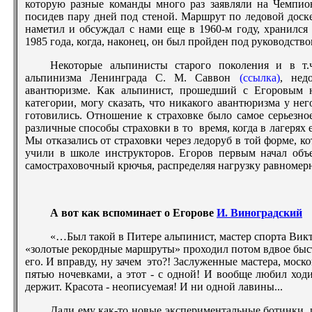
которую разные команды много раз заявляли на Чемпио
посидев пару дней под стеной. Маршрут по ледовой доск
наметил и обсуждал с нами еще в 1960-м году, хранился
1985 года, когда, наконец, он был пройден под руководств
Некоторые альпинисты старого поколения и в т.
альпинизма Ленинграда С. М. Саввон
(ссылка)
, нед
авантюризме. Как альпинист, прошедший с Егоровым 
категории, могу сказать, что никакого авантюризма у не
готовились. Отношение к страховке было самое серьезн
различные способы страховки в то время, когда в лагерях
Мы отказались от страховки через ледоруб в той форме, ко
учили в школе инструкторов. Егоров первым начал объ
самостраховочный крючья, распределяя нагрузку равномерн
А вот как вспоминает о Егорове
И. Виноградский
«…Был такой в Питере альпинист, мастер спорта Вик
«золотые рекордные маршруты» проходил потом вдвое быст
его. И вправду, ну зачем это?! 3аслуженные мастера, моск
пятью ночевками, а этот - с одной! И вообще любил ход
держит. Красота - неописуемая! И ни одной лавины...
Дали ему как-то новые экспериментальные ботинки, 