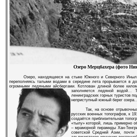
Озеро Мерцбахера (фото Ник
Озеро, находящееся на стыке Южного и Северного Иныл
переполняясь талыми водами в середине лета прорывается в до
огромными ледяными айсбергами. Котлован длиной более кило
заполняется ледяной водой…
ленинградских горных туристов п
неприступный южный берег озера
Так, на основе отрывочн
русских военных топографов, к 19
создаётся приблизительная топог
«тылу» которой, лишь примерно о
– мраморной пирамиды Хан-Тенгр
советской Средней Азии, почти
альпинистское изучение восточной