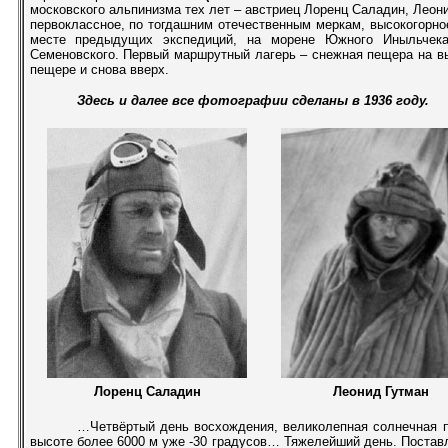
московского альпинизма тех лет – австриец Лоренц Саладин, Леон
первоклассное, по тогдашним отечественным меркам, высокогорно
месте предыдущих экспедиций, на морене Южного Иныльчека
Семеновского. Первый маршрутный лагерь – снежная пещера на вы
пещере и снова вверх.
Здесь и далее все фотографии сделаны в 1936 году.
Лоренц Саладин
Леонид Гутман
…Четвёртый день восхождения, великолепная солнечная п
высоте более 6000 м уже -30 градусов… Тяжелейший день. Поставл