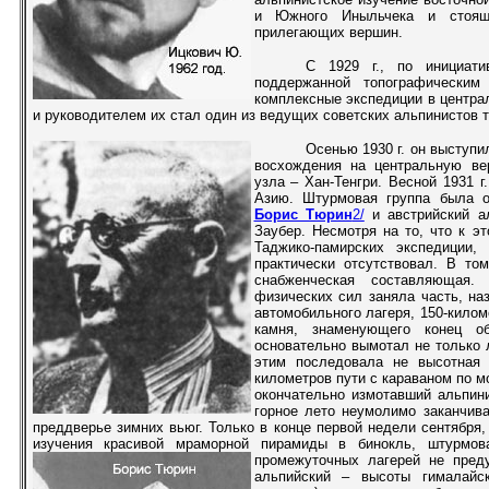
и Южного Иныльчека и стоящ
прилегающих вершин.
С 1929 г., по инициати
поддержанной топографическим
комплексные экспедиции в центра
и руководителем их стал один из ведущих советских альпинистов 
Осенью 1930 г. он выступи
восхождения на центральную вер
узла – Хан-Тенгри. Весной 1931 
Азию. Штурмовая группа была о
Борис Тюрин
2/
и австрийский 
Заубер. Несмотря на то, что к э
Таджико-памирских экспедиции,
практически отсутствовал. В то
снабженческая составляющая
физических сил заняла часть, на
автомобильного лагеря, 150-килом
камня, знаменующего конец об
основательно вымотал не только 
этим последовала не высотная 
километров пути с караваном по 
окончательно измотавший альпини
горное лето неумолимо заканчива
преддверье зимних вьюг. Только в конце первой недели сентября,
изучения красивой мраморной пирамиды в бинокль, штурмов
промежуточных лагерей не преду
альпийский – высоты гималайс