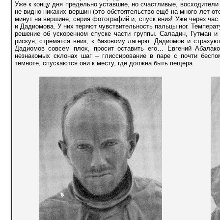
Уже к концу дня предельно уставшие, но счастливые, восходители 
не видно никаких вершин (это обстоятельство ещё на много лет о
минут на вершине, серия фотографий и, спуск вниз! Уже через час
и Дадиомова. У них теряют чувствительность пальцы ног. Темпера
решение об ускоренном спуске части группы. Саладин, Гутман и
рискуя, стремятся вниз, к базовому лагерю. Дадиомов и страху
Дадиомов совсем плох, просит оставить его… Евгений Абалак
незнакомых склонах шаг – глиссирование в паре с почти бес
темноте, спускаются они к месту, где должна быть пещера.