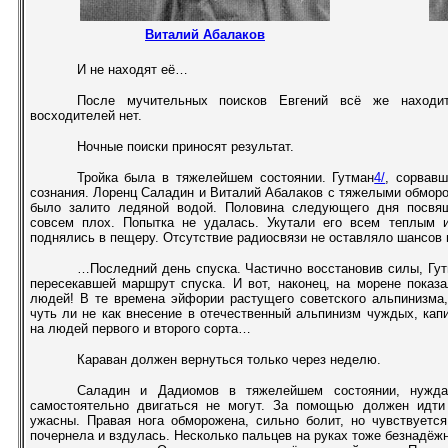
Виталий Абалаков
И не находят её…
После мучительных поисков Евгений всё же находи
восходителей нет.
Ночные поиски приносят результат.
Тройка была в тяжелейшем состоянии. Гутман
4/
, сорвав
сознания. Лоренц Саладин и Виталий Абалаков с тяжелыми обмор
было залито ледяной водой. Половина следующего дня посвящ
совсем плох. Попытка не удалась. Укутали его всем теплым 
поднялись в пещеру. Отсутствие радиосвязи не оставляло шансов
…Последний день спуска. Частично восстановив силы, Гут
пересекавшей маршрут спуска. И вот, наконец, на морене показ
людей! В те времена эйфории растущего советского альпинизма,
чуть ли не как внесение в отечественный альпинизм чуждых, кап
на людей первого и второго сорта…
Караван должен вернуться только через неделю.
Саладин и Дадиомов в тяжелейшем состоянии, нужда
самостоятельно двигаться не могут. За помощью должен идти
ужасны. Правая нога обморожена, сильно болит, но чувствуетс
почернела и вздулась. Несколько пальцев на руках тоже безнадёж