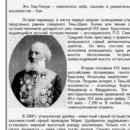
Это Хан-Тенгри – повелитель неба, ласково и уважител
альпинистов – Хан.
Острая пирамида, в числе первых вершин освещаемая ут
предгорных равнин северного Тянь-Шаня. Более или менее с
путешественников датируются уже серединой Х
I
Х века. Красочное
выдающийся русский путешественник – исследователь П.П. Семё
Средней Азии приставку к фамили
возвышался самый великолепн
хребтов… Он весь состоял и
исполинов возвышалась одна, 
высоте белоснежная острок
превосходившей высоту остальны
Вторая половина Х
I
Х века
российскими ботаниками, геоло
Краснова, Игнатьева закрепляют
России. Позднее интерес к Тянь-
альпинисты – итальянцы Борг
Мерцбахер и Фридрихсен. Эти 
месторасположение мраморной пи
80-х годах Х
I
Х века дали цифру 7
ХХ века – 7.200 м. В любом слу
семитысячником планеты.
В 1900 г. итальянская двойка – известный горный путешест
альпинистский горный проводник Морис Цурбринген задумывают 
установить мировой высотный рекорд альпинизма. Только что 
гигант Аконкагуа – ниже семи тысяч метров. Однако дальше о