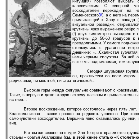
интуиция) позволяют выбрать 
классическим. С северной м
восходителей переходит на н
Семеновского
3/
), а с него на пер
примыкающей к Хану с запада (
визуальной разведки, открывалс
крутизны ярко выраженное ребро 
(!) двух километров выводило в 
крутизны до 50-60 градусов к 
преодолимыми. У самого подножия
столкнулись с ураганным ветр
дневнике: «…Скалистая зубчатая
нами черным силуэтом. За ней 
выше мы поднимаемся, тем оглуши
Сегодня штурмовая группа
он, практически со всем миром.
радиосвязи, ни местной, ни стратегической…
Высокие горы иногда фигурально сравнивают с красивым
Такие, в первую и даже вторую встречу ласковы и привлекательны
на гнев…
Второе восхождение, которое состоялось через пять лет, 
Колокольникова – также прошло на редкость успешно. При хоро
самочувствии восходителей. Вершина явно оказывалась ручной,
вид.
В этом же сезоне на штурм Хан-Тенгри отправляется групп
страны – братья Абалаковы
(см. в этой книге статью «К столет