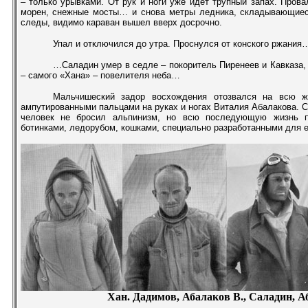
– только урывками. От рук и ноги уже идёт трупный запах. Прова
морен, снежные мосты… и снова метры ледника, складывающие
следы, видимо караван вышел вверх досрочно.
Упал и отключился до утра. Проснулся от конского ржания
…Саладин умер в седле – покоритель Пиренеев и Кавказа, 
– самого «Хана» – повелителя неба…
Мальчишеский задор восхождения отозвался на всю 
ампутированными пальцами на руках и ногах Виталия Абалакова. С
человек не бросил альпинизм, но всю последующую жизнь п
ботинками, ледорубом, кошками, специально разработанными для 
Хан. Дадимов, Абалаков В., Саладин, А