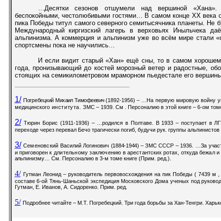
…Десятки сезонов отшумели над вершиной «Хана». 
беспокойными, честолюбивыми гостями… В самом конце ХХ века он
пика Победы титул самого северного семитысячника планеты. Не бу
Международный киргизский лагерь в верховьях Иныльчека даёт
альпинизма. А коммерция и альпинизм уже во всём мире стали «
спортсмены пока не научились…
И если видит старый «Хан» ещё сны, то в самом хорошем 
года, пронизывающий до костей морозный ветер и радостные, об
стоящих на семикилометровом мраморном пьедестале его вершин
1/
Погребецкий
Михаил Тимофеевич
(1892-1956)
– …
На первую мировую войну 
медицинского
института.
ЗМС –
1939. См
. Персоналию в этой книге – 6-ом томе
2/
Тюрин Борис (1911-1936) – …родился в Полтаве. В 1933 – поступает в ЛГ
переходе через перевал Бечо трагически погиб, будучи рук. группы альпинистов 
3/
Семеновский
Василий Логинович
(1884-1944) –
ЗМС СССР – 1936. …
За уча­
с
и пригово­
рен к длительному заключению в
арестантских ротах, откуда бежал
и
альпинизму…
См. Персоналию в 3-м томе книге (Прим. ред.).
4/
Гутман Леонид – руководитель первовосхождения на пик Победы (
7439 м
,
составе 6-ой Тянь-Шаньской экспедиция Московского Дома ученых под руководс
Гутман, Е. Иванов, А. Сидоренко. Прим. ред.
5/
Подробнее читайте – М.Т. Погребецкий. Три года борьбы за Хан-Тенгри. Харько