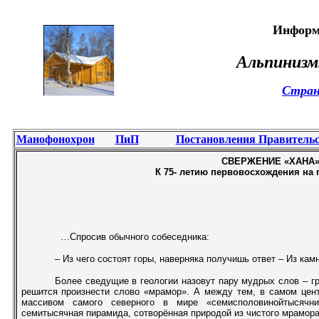
Информ
Альпинизм
Стран
Манофонохрон
ПиП
Постановления Правитель
СВЕРЖЕНИЕ «ХАНА
К 75- летию первовосхождения на 
…Спросив обычного собеседника:
– Из чего состоят горы, наверняка получишь ответ – Из камн
Более сведущие в геологии назовут пару мудрых слов – гра
решится произнести слово «мрамор». А между тем, в самом цен
массивом самого северного в мире «семисполовинойтысячн
семитысячная пирамида, сотворённая природой из чистого мрамора