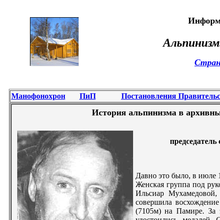
Информ
Альпинизм
Стран
Манофонохрон
ПиП
Постановления Правитель
История альпинизма в архивн
председатель 
Давно это было, в июле 
Женская группа под рук
Ильсиар Мухамедовой
совершила восхождение
(7105м) на Памире. За
удостоились медалей 