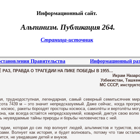
Информационный сайт.
Альпинизм
. Публикация 264.
Страница-источник
становления Правительства
Информационный раз
 РАЗ, ПРАВДА О ТРАГЕДИИ НА ПИКЕ ПОБЕДЫ В 1955…
Икрам Назаро
Узбекистан, Ташкен
МС СССР, инструкто
я, труднодоступная, легендарная, самый северный семитысячник мир
ысота
7439 м
– это значит непредсказуемый. Даже сейчас, когда прогре
в космос, ракеты бороздят просторы космоса, самолёты и вертолёты мог
она, как всегда остаётся непредсказуемой, коварной, диктуя свою волю
ть неувядаемые тайны природы и борьбы человечества с ней.
гедии, которая до сих пор волнует людей, альпинистов и туристов, вс
орами. Волнует как история, и будет волновать, потому что там остали
тся, не увидавшие детей и внуков.