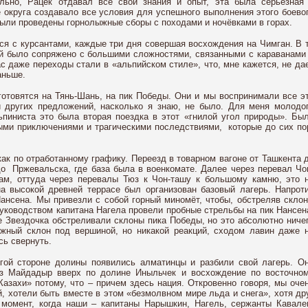
льно, Рацек отдавал все свои знания и опыт, эта была серьёзная
 округа создавало все условия для успешного выполнения этого боево
ыли проведены горнолыжные сборы с походами и ночёвками в горах.
лся с курсантами, каждые три дня совершая восхождения на Чимган. В 
й было сопряжено с большими сложностями, связанными с караванами
 даже переходы стали в «альпийском стиле», что, мне кажется, не да
аньше.
готовятся на Тянь-Шань, на пик Победы. Они и мы воспринимали все э
 других предложений, насколько я знаю, не было. Для меня молодо
ьпиниста это была вторая поездка в этот «гнилой угол природы». Бы
ыми приключениями и трагическими последствиями, которые до сих по
ак по отработанному графику. Переезд в товарном вагоне от Ташкента 
о Пржевальска, где база была в военкомате. Далее через перевал Чо
м, оттуда через перевалы Тюз к Чон-ташу к большому камню, это 
на высокой древней террасе был организован базовый лагерь. Напрот
ансена. Мы привезли с собой горный миномёт, чтобы, обстреляв скло
руководством капитана Нагела провели пробные стрельбы на пик Нансен
е Звездочка обстреливали склоны пика Победы, но это абсолютно ниче
жный склон под вершиной, но никакой реакций, сходом лавин даже 
сь свернуть.
угой стороне долины появились алматинцы и разбили свой лагерь. О
ез Майдадыр вверх по долине Иныльчек и восхождение по восточно
азахи» потому, что – причем здесь нация. Откровенно говоря, мы оче
 хотели быть вместе в этом «безмолвном мире льда и снега», хотя др
 момент, когда наши – капитаны Нарышкин, Нагель, сержанты Кавале