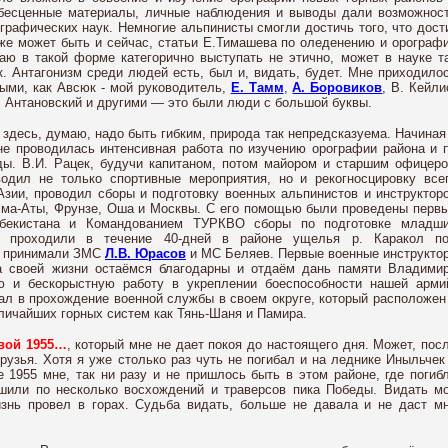
 бесценные материалы, личные наблюдения и выводы дали возможнос
графических наук. Немногие альпинисты смогли достичь того, что дост
же может быть и сейчас, статьи Е.Тимашева по оледенению и орограф
ю в такой форме категорично выступать не этично, может в науке т
. Антагонизм среди людей есть, был и, видать, будет. Мне приходило
ными, как Авсюк - мой руководитель,
Е. Тамм
,
А. Боровиков
, В. Кейли
в, Антановский и другими — это были люди с большой буквы.
здесь, думаю, надо быть гибким, природа так непредсказуема. Начиная
не проводилась интенсивная работа по изучению орографии района и 
ды. В.И. Рацек, будучи капитаном, потом майором и старшим офицер
водил не только спортивные мероприятия, но и рекогносцировку все
Азии, проводил сборы и подготовку военных альпинистов и инструктор
Алма-Аты, Фрунзе, Оша и Москвы. С его помощью были проведены перв
збекистана и Командованием ТУРКВО сборы по подготовке младш
ые проходили в течение 40-дней в районе ущелья р. Каракол п
ие принимали ЗМС
Л.В. Юрасов
и МС Беляев. Первые военные инструкто
а своей жизни остаёмся благодарны и отдаём дань памяти Владими
ю и бескорыстную работу в укреплении боеспособности нашей арми
ал в прохождение военной службы в своем округе, который расположен
личайших горных систем как Тянь-Шаня и Памира.
овой 1955…
, который мне не дает покоя до настоящего дня. Может, пос
друзья. Хотя я уже столько раз чуть не погибал и на леднике Иныльчек
 1955 мне, так ни разу и не пришлось быть в этом районе, где погиб
ршили по несколько восхождений и траверсов пика Победы. Видать м
знь провел в горах. Судьба видать, больше не давала и не даст м