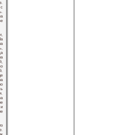
в.
 с
ь.
за
ве
и,
На
на
ь,
да
на
й,
ло
й.
це
на
но
сь
я.
за
не
 и
ие
из
е.
ик