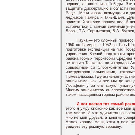
вершин, а также пика Победы. Эти
защитить диссертацию в области гео
Рацек. Меня иногда возмущали и да
ледников Памира и Тянь-Шаня. Дума
принято. Хотя уже прошел целый век
встречаться с такими великими уче
Борок, Т.А. Сарымсаков, В.А. Бугае
Наука — это сложный процесс, 
1950 на Памире, с 1952 на Тянь-Ша
подготовке экспедиции на пик Побе
управления боевой подготовки про
района горных территорий Средней 
не только Ташкента, но и городов 
совместные со Спорткомитетом У
инструкторов альпинизма, котор
Пржевальском. Где активное участ
альпинизма, как и все мы до конц
Иосифовичу за его такую гуманну
Многим альпинистам он способствов
таком насыщенном горном районе ве
И вот настал тот самый рак
этого я умру спокойно как все мой 
том числе. И что удивительно после
многие мои друзья, а многие сове
Аллах хранил меня, хотя я всю жи
увидеть эту роковую вершину.