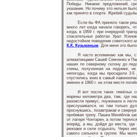
Победы. Никаких предложений, ср
указание. Но почему это нельзя был
как принято в спорте. Жребий судьб
Если бы ФА приняло такое реш
много лет когда начали говорить, ч
когда, в 1959 г. при очередной траг
спасательных работах Урал Усенов
недостойное поведение советского 
К.К. Кузьминым
. Для меня это было
Я часто вспоминаю как мы, с
алмаатинцами Сашей Семченко и Па
наших по северному склону до ле
спины, полученная на леднике, не
непогоды, когда мы просидели 3-5
спустились вниз в самый лавиноопас
именно в 1960 г. на этом месте поги
И вот после таких тяжёлых с
марены километра два, там, где на
разожгли примус, поужинали и легли
прислушивался, но там только дул
проснувшись, позавтракав и свернув
пробивая тропу. Пашка Меняйлов шел
от лагеря Чонтарен, а потом терял
вперёд, а мы, дойдя до места, где
рюкзаки и сели отдыхать. Через не
самого сильного в группе. Мы молч