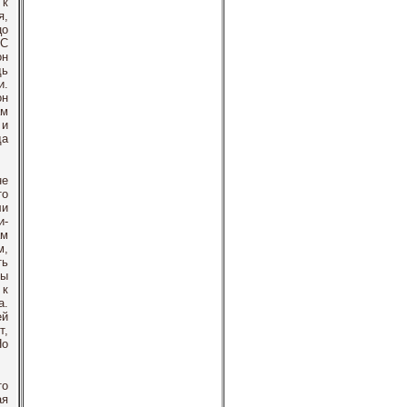
 к
я,
цо
 С
он
дь
и.
он
ам
 и
да
не
то
ли
и-
ам
м,
ть
мы
 к
а.
ей
т,
Но
то
ая