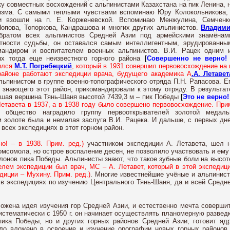
ику совместных восхождений с альпинистами Казахстана на пик Ленина, 
изма. С самыми теплыми чувствами вспоминаю Юру Колокольникова,
и взошли на п. Е. Корженевской. Вспоминаю Менжулина, Семченк
опова, Топоркова, Кандрашова и многих других альпинистов.
Владим
братом всех альпинистов Средней Азии под армейскими знамёнам
тности судьбы, он оставался самым интеллигентным, эрудированны
андиром и воспитателем военных альпинистов. В.И. Рацек одним 
ях тогда еще неизвестного горного района
[
Совершенно не верно!
вился
М.Т. Погребецкий
, который в 1931 совершил первовосхождение на 
м районе работают экспедиции врача, будущего академика А
.А. Летавет
ьпинистом в группе военно-топографического отряда П.Н. Рапасова. Е
 знающего этот район, прикомандировали к этому отряду. В результат
шая вершина Тянь-Шаня высотой 7439,3 м – пик Победы
[
Это не верно!
етавета в 1937, а в 1938 году было совершено первовосхождение. При
е общество наградило группу первооткрывателей золотой медал
м золоте была и немалая заслуга В.И. Рацека. И дальше, с первых дн
всех экспедициях в этот горном район.
но! – в 1938. Прим. ред.)
участником экспедиции А. Летавета, шел 
омсомола, но острое воспаление десен, не позволило участвовать и ему
лонов пика Победы. Альпинисты знают, что такое зубные боли на высот
елем экспедиции был врач, МС – А. Летавет, который в этой экспедиц
диции – Мухину. Прим. ред.)
. Многие известнейшие учёные и альпинис
 в экспедициях по изучению Центрального Тянь-Шаня, да и всей Средн
ложена идея изучения гор Средней Азии, и естественно мечта соверши
истематически с 1950 г. он начинает осуществлять планомерную развед
пика Победы, но и других горных районов Средней Азии, готовит яд
ло вложено в освоение и изучение орографии новых горных районов