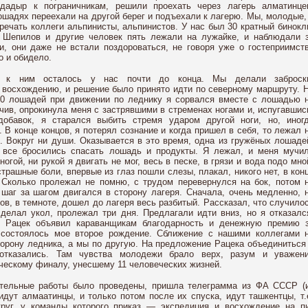
дадыр к пограничникам, решили проехать через лагерь алматинце
ошадях переехали на другой берег и подъехали к лагерю. Мы, молодые,
речать коллеги альпинисты, альпинистов. У нас был 30 кратный бинокл
 Шепилов и другие человек пять лежали на лужайке, и наблюдали 
и, они даже не встали поздороваться, не говоря уже о гостеприимст
о и обидело.
ие к ним осталось у нас почти до конца. Мы делали заброск
к восхождению, и решение было принято идти по северному маршруту. 
 30 лошадей при движении по леднику я сорвался вместе с лошадью 
чив, опрокинула меня с застрявшими в стременах ногами и, испугавшис
добавок, я старался выбить стремя ударом другой ноги, но, иног
 В конце концов, я потерял сознание и когда пришел в себя, то лежал 
. Вокруг ни души. Оказывается в это время, одна из гружёных лошаде
и все бросились спасать лошадь и продукты. Я лежал, и меня мучи
огой, ни рукой я двигать не мог, весь в песке, в грязи и вода подо мно
рашные боли, впервые из глаз пошли слезы, плакал, никого нет, в кон
 Сколько пролежал не помню, с трудом перевернулся на бок, потом 
 шаг за шагом двигался в сторону лагеря. Сначала, очень медленно, 
сов, в темноте, дошел до лагеря весь разбитый. Рассказал, что случило
сделал укол, пролежал три дня. Предлагали идти вниз, но я отказалс
. Рацек объявил караванщикам благодарность и денежную премию 
 состоялось мое второе рождение. Сближение с нашими коллегами 
торону ледника, а мы по другую. На предложение Рацека объединиться
 отказались. Там чувства молодежи брало верх, разум и уважен
гическому финалу, унесшему 11 человеческих жизней.
вительные работы было проведены, пришла телеграмма из ФА СССР (
дут алмаатинцы, и только потом после их спуска, идут ташкентцы, т.
круг, у команды которого приказ — экспедиция и восхождение на п