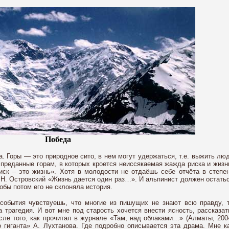
Победа
. Горы — это природное сито, в нем могут удержаться, т.е. выжить лю
преданные горам, в которых кроется неиссякаемая жажда риска и жизн
ск – это жизнь». Хотя в молодости не отдаёшь себе отчёта в степе
л Н. Островский «Жизнь дается один раз…». И альпинист должен остать
обы потом его не склоняла история.
 события чувствуешь, что многие из пишущих не знают всю правду, 
а трагедия. И вот мне под старость хочется внести ясность, рассказат
сле того, как прочитал в журнале «Там, над облаками…» (Алматы, 200
 гиганта» А. Лухтанова. Где подробно описывается эта драма. Мне к