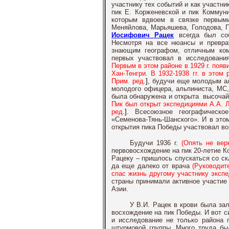
участнику тех событий и как участн
пик Е. Корженевской и пик Коммун
которым вдвоем в связке первым
Меняйлова, Марьяшева, Голодова, П
Иосифович Рацек
всегда был со
Несмотря на все нюансы и превра
знающим географом, отличным ком
первых участвовал в исследовани
Первым в этом районе в 1929 г. поя
Хан-Тенгри. В 1932-1938 гг. в это
Прим. ред.
]
, будучи еще молодым ал
молодого офицера, альпиниста, МС,
была обнаружена и открыта высочай
Пик был открыт экспедициями А.А. Л
ред.
]
. Всесоюзное географическо
«Семенова-Тянь-Шанского». И в это
открытия пика Победы участвовал во 
Будучи 1936 г.
(Опять не вер
первовосхождение на пик 20-летие К
Рацеку – пришлось спускаться со ск
да еще далеко от врача
(Руководит
спас жизнь другому участнику экспе
страны принимали активное участие
Азии.
У В.И. Рацек в крови была за
восхождение на пик Победы. И вот с
и исследование не только района 
штурмовой группы. Много труда бы