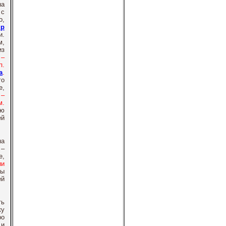
на
 c
о,
ир
и.
м,
из
–
п.
а
.
го
е,
–
м.
ью
ей
на
 –
е,
ии
ты
ей
ть
ку
ро
 и