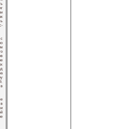
ть
иг
ии
ак
сь
с-
 с
по
ом
го
ов
ые
их
од
ра
ру
й.
 в
ле
 в
ли
ой
не