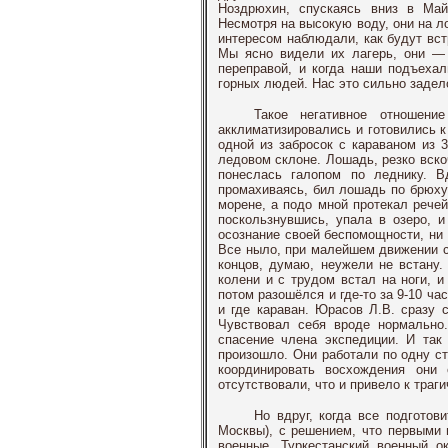
Ноздрюхин, спускаясь вниз в Май
Несмотря на высокую воду, они на л
интересом наблюдали, как будут вст
Мы ясно видели их лагерь, они —
переправой, и когда наши подъехал
горных людей. Нас это сильно задел
Такое негативное отношен
акклиматизировались и готовились 
одной из забросок с караваном из
ледовом склоне. Лошадь, резко вско
понеслась галопом по леднику. В
промахиваясь, бил лошадь по брюху.
морене, а подо мной протекал речей
поскользнувшись, упала в озеро, 
осознание своей беспомощности, ни н
Все ныло, при малейшем движении ст
концов, думаю, неужели не встану.
колени и с трудом встал на ноги, и
потом разошёлся и где-то за 9-10 ча
и где караван. Юрасов Л.В. сразу 
Чувствовал себя вроде нормально
спасение члена экспедиции. И так
произошло. Они работали по одну с
координировать восхождения они
отсутствовали, что и привело к тра
Но вдруг, когда все подгото
Москвы), с решением, что первыми и
военные, Туркестанский военный о