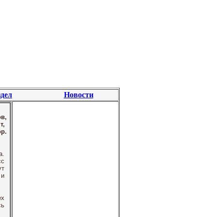
дел
Новости
в,
т,
р.
а.
сс
ут
 и
ех
сь