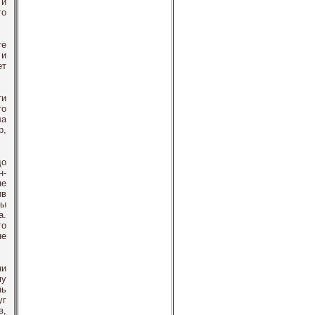
 и
го
те
 и
ет
ти
го
ла
р,
до
н-
не
ив
ны
а.
го
не
ни
му
нь
уг
в,