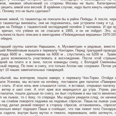
оков, никаких объяснений со стороны Москвы не было. Категоричн
о решить зимой или весной. В крайнем случае, надо было кинуть «жреби
ы. Почему это не было сделано?
ение зимой, то ташкентцы не поехали бы в район Победы. А после, чер
то ташкентцы виноваты, они не подчинились, они устроили гонку и т.д.
едии на Победе с ташкентской экспедицией погибли 3 человека. И где п
 кричал, что узбеки их не спасали в 1955, и он не пойдет. Это, к
альпиниста было описано в ежегоднике «Побежденные вершины» 1970-19
 обидно.
тарший группы капитан Нарышкин, я, Мухаметшин и рядовые, вместе
шей Меняйловым вышли к перевалу Чонтарен. Перед трагедией провод
допада
6600 м
, переночевав на
6000 м
, спустились на
5200 м
. Трав
 дала возможность участвовать в восхождении. После этой страшн
 дней на плато и в окно, после команды снизу, с Володей Смеянов
ный период. По пояс в снегу, это только Аллах нас сохранил. Потом у
бнут 10 наших замечательных товарищей.
обытий, мы впятером, пошли наверх, к перевалу Чон-Торен. Отойдя 
шли Усенова, мы встали на ночёвку, поставили две палатки «Памирки
 спать. И всю ночь мне слышался голос, я вставал, открывал палатку
 ветер и шел снег. А этот крик все мерещился до утра. Утром, ра
 палатки, пошли дальше по снегу, он был глубоким и мы часто менялис
 на лыжах, то с боку, то спереди. Мы издали увидели след, он начин
ся на слабом повороте ледника на ледовых сбросах. Паша на лыжах уш
 след делал резкий поворот в сторону сбросов, остановились, сброси
сколько минут подошел Паша и сообщил, что там лежит тело Гончарук
а сидели, внутри было мутно и тяжело, переживали, небо затянуто, 