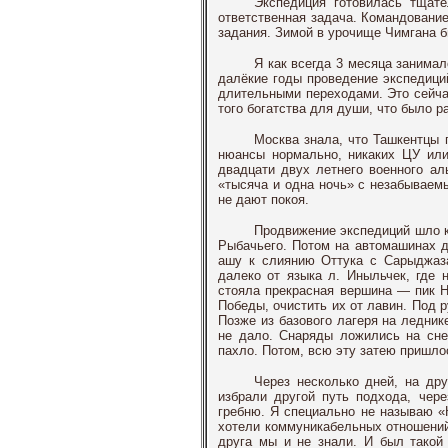
Экспедиция готовилась тщате
ответственная задача. Командование
задания. Зимой в урочище Чимгана б
Я как всегда 3 месяца занима
далёкие годы проведение экспедици
длительными переходами. Это сейчас
того богатства для души, что было р
Москва знала, что Ташкентцы 
нюансы нормально, никаких ЦУ или
двадцати двух летнего военного ал
«тысяча и одна ночь» с незабываем
не дают покоя.
Продвижение экспедиций шло к
Рыбачьего. Потом на автомашинах д
ашу к слиянию Оттука с Сарыджаза
далеко от языка л. Иныльчек, где 
стояла прекрасная вершина — пик Н
Победы, очистить их от лавин. Под 
Позже из базового лагеря на ледник
не дало. Снаряды ложились на сне
пахло. Потом, всю эту затею пришло
Через несколько дней, на др
избрали другой путь подхода, чер
гребню. Я специально не называю «К
хотели коммуникабельных отношений,
друга мы и не знали. И был такой