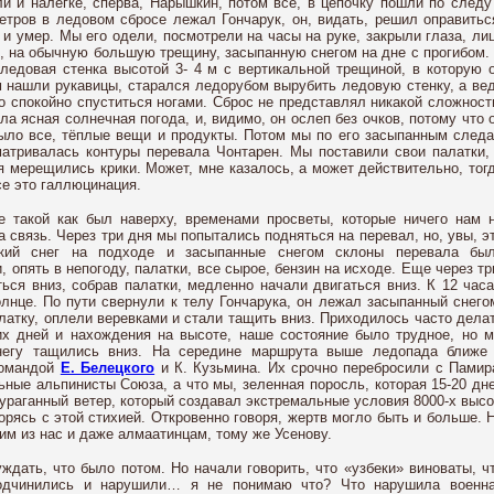
и и налегке, сперва, Нарышкин, потом все, в цепочку пошли по следу
етров
в ледовом сбросе лежал Гончарук, он, видать, решил оправитьс
 и умер. Мы его одели, посмотрели на часы на руке, закрыли глаза, ли
с, на обычную большую трещину, засыпанную снегом на дне с прогибом.
ледовая стенка высотой 3-
4 м
с вертикальной трещиной, в которую 
м нашли рукавицы, старался ледорубом вырубить ледовую стенку, а ве
о спокойно спуститься ногами. Сброс не представлял никакой сложност
а ясная солнечная погода, и, видимо, он ослеп без очков, потому что 
было все, тёплые вещи и продукты. Потом мы по его засыпанным след
атривалась контуры перевала Чонтарен. Мы поставили свои палатки,
я мерещились крики. Может, мне казалось, а может действительно, тог
се это галлюцинация.
 не такой как был наверху, временами просветы, которые ничего нам 
а связь. Через три дня мы попытались подняться на перевал, но, увы, э
кий снег на подходе и засыпанные снегом склоны перевала бы
 опять в непогоду, палатки, все сырое, бензин на исходе. Еще через тр
ься вниз, собрав палатки, медленно начали двигаться вниз. К 12 час
лнце. По пути свернули к телу Гончарука, он лежал засыпанный снего
алатку, оплели веревками и стали тащить вниз. Приходилось часто дела
их дней и нахождения на высоте, наше состояние было трудное, но 
снегу тащились вниз. На середине маршрута выше ледопада ближе
командой
Е. Белецкого
и К. Кузьмина. Их срочно перебросили с Памир
ные альпинисты Союза, а что мы, зеленная поросль, которая 15-20 дн
ураганный ветер, который создавал экстремальные условия 8000-х высо
орясь с этой стихией. Откровенно говоря, жертв могло быть и больше. 
им из нас и даже алмаатинцам, тому же Усенову.
ждать, что было потом. Но начали говорить, что «узбеки» виноваты, ч
подчинились и нарушили… я не понимаю что? Что нарушила военн