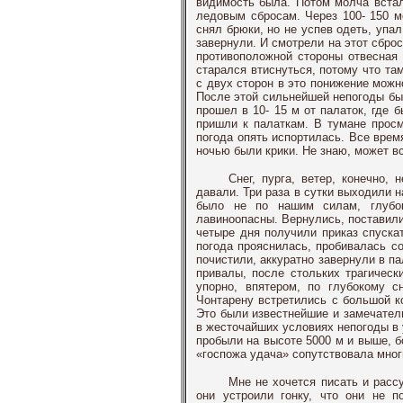
видимость была. Потом молча встал
ледовым сбросам. Через 100-
150 м
снял брюки, но не успев одеть, упал
завернули. И смотрели на этот сбро
противоположной стороны отвесная 
старался втиснуться, потому что та
с двух сторон в это понижение можн
После этой сильнейшей непогоды был
прошел в 10-
15 м
от палаток, где 
пришли к палаткам. В тумане просм
погода опять испортилась. Все врем
ночью были крики. Не знаю, может в
Снег, пурга, ветер, конечно,
давали. Три раза в сутки выходили н
было не по нашим силам, глубо
лавиноопасны. Вернулись, поставили,
четыре дня получили приказ спускат
погода прояснилась, пробивалась со
почистили, аккуратно завернули в п
привалы, после стольких трагическ
упорно, впятером, по глубокому 
Чонтарену встретились с большой 
Это были известнейшие и замечатель
в жесточайших условиях непогоды в 
пробыли на высоте
5000 м
и выше, б
«госпожа удача» сопутствовала мног
Мне не хочется писать и рассу
они устроили гонку, что они не 