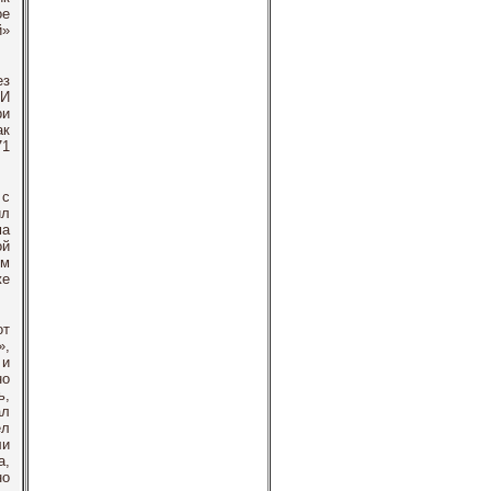
ое
й»
ез
 И
ри
ак
71
 с
ил
ма
ой
ым
же
от
»,
 и
но
ь,
ал
ел
ли
а,
но