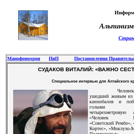
Информ
Альпинизм
Стран
Манофонохрон
ПиП
Постановления Правитель
СУДАКОВ ВИТАЛИЙ: «ВАЖНО СЕСТЬ
Специальное интервью для Алтайского кра
Человек-ле
ушедший живым из
каннибалов и поб
голыми ру
четырехметровую а
«Человек Гло
«Советский Рембо», 
Кортес», «Миклухо-М
Подмосковья»,