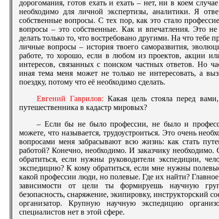
дорогомания, готов ехать и ехать – нет, ни в коем случае
необходимо для личной экспертизы, аналитики. Я отв
собственные вопросы. С тех пор, как это стало професси
вопросы – это собственные. Как и впечатления. Это не
делать только то, что востребовано другими. На что тебе п
личные вопросы – история твоего саморазвития, эволюц
работе, то хорошо, если в любом из проектов, акции ил
интересов, связанных с поиском частных ответов. Но ча
иная тема меня может не только не интересовать, а вы
поездку, потому что её необходимо сделать.
Евгений Гаврилов:
Какая цель стояла перед вами
путешественника в кадастр мировых?
– Если бы не было профессии, не было и профес
можете, что называется, трудоустроиться. Это очень нео
вопросами меня забрасывают всю жизнь: как стать путе
работой? Конечно, необходимо. И заказчику необходимо. О
обратиться, если нужны руководители экспедиции, чело
экспедицию? К кому обратиться, если мне нужны полевые
какой профессии люди, но полевые. Где их найти? Главное
зависимости от цели ты формируешь научную груп
безопасность, снаряжение, экипировку, инструкторский сост
организатор. Крупную научную экспедицию организо
специалистов нет в этой сфере.