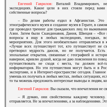
Евгений Гаврилов:
Виталий Владимирович, не
экспедициях. Какие цели в них стояли перед вами
собственные вопросы?
– По делам работы ездил в Афганистан. Это 
этнографического музея и создание музея в Герате, в сам
где проводил тренинг для гражданских лиц по выживан
Азии. Затем были Скандинавия, Дания, Швеция – «Все 
вопросы я ищу в любых экспедициях, поездках, вст
мероприятиях. Для этого необязательно отправляться в
«Лучше всех путешествует тот, кто путешествует не с
претворил мудрость даосов, но не получается. Ест
эпохальные открытия, связанные с географией и истори
наверное, кривлю душой, когда не даю пояснения по пово
путешествовать не сходя с места, ты должен всё-т
информатория. Но эти путешествия могут быть и в Росс
экспертами, и в Интернет-пространстве сегодня. Главное
умеешь их получать в любых местах, любых ситуациях, есл
то ты можешь предложить интересные выводы и людям, кот
Евгений Гаврилов:
Вы сказали, что впечатления не 
– Я думаю, они свойственны каждому человеку.
отправляется. Не за впечатлениями, а за наблюдениями. Эт