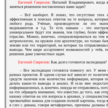
Евгений Гаврилов:
Виталий Владимирович, когда в
заняться решением поставленных вами задач?
– Всё наоборот. Я понял, что отсутствие этих 
эффективным в поисках ответов на те вопросы, которые
любого рода. Учёные, производители ли это экипир
медикаментов и т.д. То есть навыки – это инструм
универсальнее будут эти знания, тем глубже, более эф
отраслях. Можно, конечно, специализироваться на том 
антропологии, на оружии или архитектуре, но только баз
землян или тех территорий, на которые ты отправляешься
выводы. Чем шире ассортимент возможностей у тебя, т
решении даже узкочастных задач.
Евгений Гаврилов:
Как долго готовится экспедиция?
– Все экспедиции готовятся помногу лет. У меня 
разных проектов. В одном случае всё зависит от политиче
средств наличия или количества информации, которая по
делать какие-то выводы и анализ. И если мне недостат
информационных, я, конечно, никуда не отправляюсь, пото
на что обращать внимание, что известно до того, как отп
нахожу ответов на эти вопросы в архивах, у специалистов
чрезвычайно важны для создания полной картины, тогда я
я слез с дивана, говоря метафорично, причины должны 