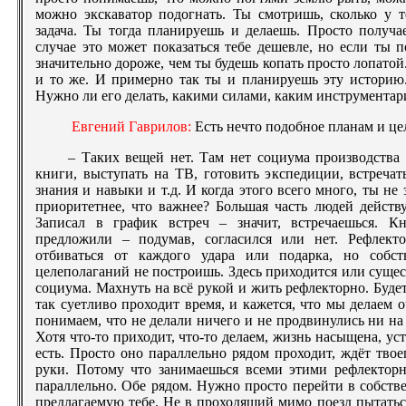
можно экскаватор подогнать. Ты смотришь, сколько у т
задача. Ты тогда планируешь и делаешь. Просто получа
случае это может показаться тебе дешевле, но если ты п
значительно дороже, чем ты будешь копать просто лопатой
и то же. И примерно так ты и планируешь эту историю.
Нужно ли его делать, какими силами, каким инструментар
Евгений Гаврилов:
Есть нечто подобное планам и ц
– Таких вещей нет. Там нет социума производства
книги, выступать на ТВ, готовить экспедиции, встречат
знания и навыки и т.д. И когда этого всего много, ты не з
приоритетнее, что важнее? Большая часть людей действ
Записал в график встреч – значит, встречаешься. К
предложили – подумав, согласился или нет. Рефлект
отбиваться от каждого удара или подарка, но собст
целеполаганий не построишь. Здесь приходится или сущес
социума. Махнуть на всё рукой и жить рефлекторно. Будет
так суетливо проходит время, и кажется, что мы делаем о
понимаем, что не делали ничего и не продвинулись ни на
Хотя что-то приходит, что-то делаем, жизнь насыщена, ус
есть. Просто оно параллельно рядом проходит, ждёт твоег
руки. Потому что занимаешься всеми этими рефлектор
параллельно. Обе рядом. Нужно просто перейти в собств
предлагаемую тебе. Не в проходящий мимо поезд пытатьс