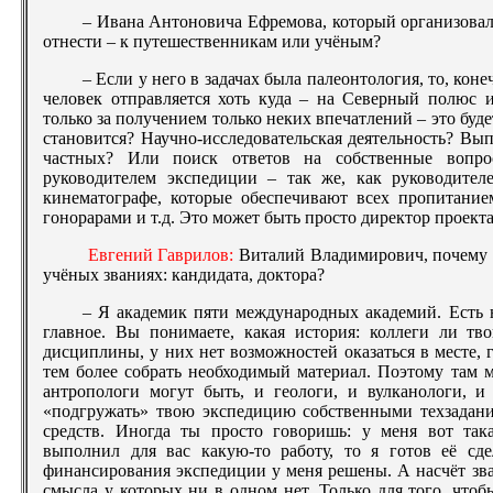
– Ивана Антоновича Ефремова, который организовал
отнести – к путешественникам или учёным?
– Если у него в задачах была палеонтология, то, коне
человек отправляется хоть куда – на Северный полюс 
только за получением только неких впечатлений – это буде
становится? Научно-исследовательская деятельность? Вып
частных? Или поиск ответов на собственные вопр
руководителем экспедиции – так же, как руководител
кинематографе, которые обеспечивают всех пропитание
гонорарами и т.д. Это может быть просто директор проекта
Евгений Гаврилов:
Виталий Владимирович, почему в
учёных званиях: кандидата, доктора?
– Я академик пяти международных академий. Есть 
главное. Вы понимаете, какая история: коллеги ли тв
дисциплины, у них нет возможностей оказаться в месте, 
тем более собрать необходимый материал. Поэтому там 
антропологи могут быть, и геологи, и вулканологи, и
«подгружать» твою экспедицию собственными техзадани
средств. Иногда ты просто говоришь: у меня вот така
выполнил для вас какую-то работу, то я готов её сде
финансирования экспедиции у меня решены. А насчёт зван
смысла у которых ни в одном нет. Только для того, чтоб