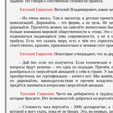
задание. Не говоря о собственной стоимости проекта.
Евгений Гаврилов:
Виталий Владимирович, какие цел
– Их очень много. Там и экология, и детские проек
цивилизаций. Дирижабль – это форма, а не цель. Не це
дирижабле. Пролететь можно на самолёте значительно б
больше внимания мировой общественности к этому. Это св
подниматься выдающиеся умы современности, а не я о
трибуну. Есть что сказать миру, есть о чём его спросит
ответственно, красиво, привлекательно и затеваю этот про
Евгений Гаврилов:
Некоторые утверждают, что за д
– Дай бог, если это получится. Если технические и
вопросы будут решены – это одна из подзадач. Причём, е
разобраться со сверхлёгкой авиацией у себя в стране. У 
приобретения, ни сертификации – ничего нет. Мы живём,
по дирижаблю, законодательствам и прочим воздухоп
придётся заниматься вопросами сверхлёгкой авиации.
Евгений Гаврилов:
Часто вы добираетесь в трудно
которые бросаете. Нет возможностей добраться на вертолё
– Стоимость часа вертолёта - 2000 долларов/час, а
которой я могу ехать, пока её не брошу. Это, во-первых, 