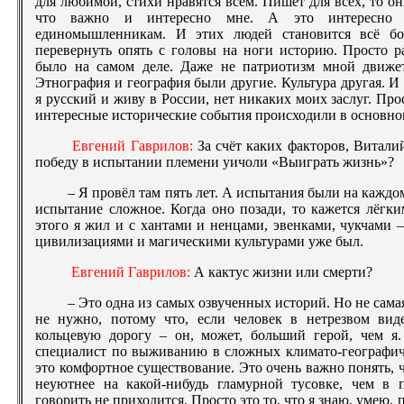
для любимой, стихи нравятся всем. Пишет для всех, то о
что важно и интересно мне. А это интересно м
единомышленникам. И этих людей становится всё бо
перевернуть опять с головы на ноги историю. Просто р
было на самом деле. Даже не патриотизм мной движет.
Этнография и география были другие. Культура другая. И
я русский и живу в России, нет никаких моих заслуг. Про
интересные исторические события происходили в основном
Евгений Гаврилов:
За счёт каких факторов, Витали
победу в испытании племени уичоли «Выиграть жизнь»?
– Я провёл там пять лет. А испытания были на каждо
испытание сложное. Когда оно позади, то кажется лёгк
этого я жил и с хантами и ненцами, эвенками, чукчами
цивилизациями и магическими культурами уже был.
Евгений Гаврилов:
А кактус жизни или смерти?
– Это одна из самых озвученных историй. Но не самая
не нужно, потому что, если человек в нетрезвом ви
кольцевую дорогу – он, может, больший герой, чем я.
специалист по выживанию в сложных климато-географичес
это комфортное существование. Это очень важно понять, ч
неуютнее на какой-нибудь гламурной тусовке, чем в 
говорить не приходится. Просто это то, что я знаю, умею, 