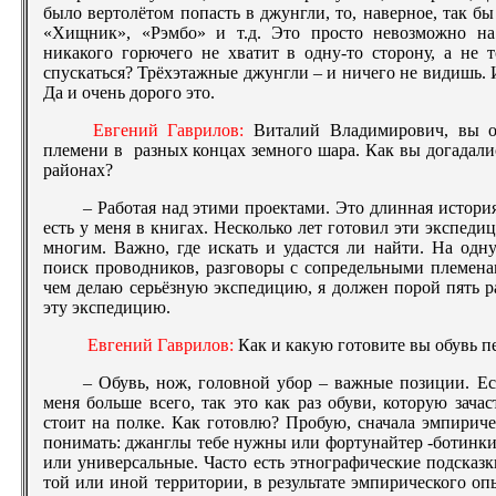
было вертолётом попасть в джунгли, то, наверное, так бы
«Хищник», «Рэмбо» и т.д. Это просто невозможно на
никакого горючего не хватит в одну-то сторону, а не 
спускаться? Трёхэтажные джунгли – и ничего не видишь. 
Да и очень дорого это.
Евгений Гаврилов:
Виталий Владимирович, вы о
племени в разных концах земного шара. Как вы догадали
районах?
– Работая над этими проектами. Это длинная история,
есть у меня в книгах. Несколько лет готовил эти экспеди
многим. Важно, где искать и удастся ли найти. На одн
поиск проводников, разговоры с сопредельными племена
чем делаю серьёзную экспедицию, я должен порой пять ра
эту экспедицию.
Евгений Гаврилов:
Как и какую готовите вы обувь п
– Обувь, нож, головной убор – важные позиции. Есл
меня больше всего, так это как раз обуви, которую зача
стоит на полке. Как готовлю? Пробую, сначала эмпирич
понимать: джанглы тебе нужны или фортунайтер -ботинки
или универсальные. Часто есть этнографические подсказ
той или иной территории, в результате эмпирического о