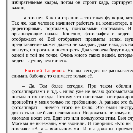
избирательные кадры, потом он строит кадр, сортирует
важно,
а это нет. Как ни странно – это такая функция, кот
Так же, как человек начинает работать на компьютере, 
директориями, порталами, поисковыми системами. И
организующие начала. Конечно, фотография и видео
отображают её. Всё отображает: предметы, запах, зву
представление может далеко не каждый, даже находясь на
лизнуть, потрогать и посмотреть. Два человека будут виде
одной и той же точке. Очень много таких вещей, которы
видео – лучше, чем ничего.
Евгений Гаврилов:
Но вы сегодня не распыляете
снимать бабочку, то снимаете только её.
– Да. Тем более сегодня. При таком обилии
фотоаппаратами и т.д. Сейчас уже не делаю фотовыставо
посылаю их никуда. Потому что настолько растиражиров
произойти у меня только по требованию. А раньше это 
фотоаппарат – ничего этого не было. Это были инстр
доказать иначе было невозможно. Но доказать не кому-то, 
яномами носят это. Едят это или пользуются этим. Был сл
Москвы не выезжали, мне звонили. И говорили: «Кто вы т
отвечаю: «А я – воин-яномами. И вы должны приехат