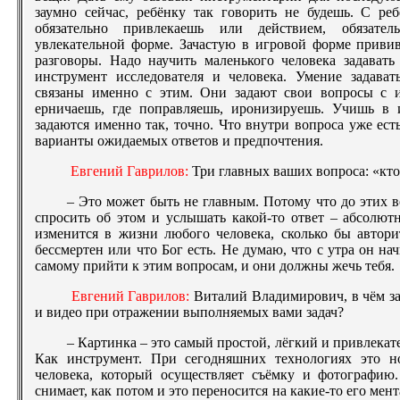
заумно сейчас, ребёнку так говорить не будешь. С ре
обязательно привлекаешь или действием, обязатель
увлекательной форме. Зачастую в игровой форме привив
разговоры. Надо научить маленького человека задават
инструмент исследователя и человека. Умение задава
связаны именно с этим. Они задают свои вопросы с и
ерничаешь, где поправляешь, иронизируешь. Учишь в 
задаются именно так, точно. Что внутри вопроса уже есть
варианты ожидаемых ответов и предпочтения.
Евгений Гаврилов:
Три главных ваших вопроса: «кто 
– Это может быть не главным. Потому что до этих в
спросить об этом и услышать какой-то ответ – абсолют
изменится в жизни любого человека, сколько бы автори
бессмертен или что Бог есть. Не думаю, что с утра он на
самому прийти к этим вопросам, и они должны жечь тебя.
Евгений Гаврилов:
Виталий Владимирович, в чём за
и видео при отражении выполняемых вами задач?
– Картинка – это самый простой, лёгкий и привлека
Как инструмент. При сегодняшних технологиях это 
человека, который осуществляет съёмку и фотографию.
снимает, как потом и это переносится на какие-то его ме