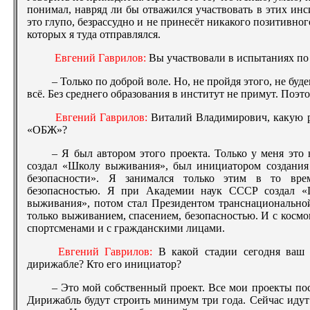
понимал, навряд ли бы отважился участвовать в этих ин
это глупо, безрассудно и не принесёт никакого позитивного
которых я туда отправлялся.
Евгений Гаврилов:
Вы участвовали в испытаниях по
– Только по доброй воле. Но, не пройдя этого, не бу
всё. Без среднего образования в институт не примут. Поэто
Евгений Гаврилов:
Виталий Владимирович, какую р
«ОБЖ»?
– Я был автором этого проекта. Только у меня это
создал «Школу выживания», был инициатором создани
безопасности». Я занимался только этим в то врем
безопасностью. Я при Академии наук СССР создал «
выживания», потом стал Президентом транснационально
только выживанием, спасением, безопасностью. И с космо
спортсменами и с гражданскими лицами.
Евгений Гаврилов:
В какой стадии сегодня ваш 
дирижабле? Кто его инициатор?
– Это мой собственный проект. Все мои проекты пос
Дирижабль будут строить минимум три года. Сейчас идут