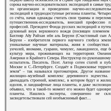
сорока научно-исследовательских экспедиций в самые тр
по организации и проведению научно-исследователь
экспедиций в труднодоступные регионы планеты. Четыре
со счёта, начав однажды считать свои травмы и перело
путешественник-исследователь, внесший профессию 
профессий. Президент Фонда русских экспедиций и путеш
духовный внук верховного вождя (посвящен племенем 
Бахтияр Абу Райхан ибн аль Беруни (Счастливый сын А
Беруни - изобретателя первого научного глобуса земл
уникальные научные материалы, живя в сообществах 
уичолей, яномами, гуарани, чимулес, лакандонеси, еще 
культур мира, проживающих на территориях Океани
Америки и Крайнего Севера. Инструктор по рукопашному
испытатель. Писатель. Поэт. Автор сотен статей и пу
Москве и С.-Петербурге. Создаёт в Подмосковье терри
земля” – так назывался протоматерик. Другое названи
жилищно–музейный комплекс деревянного зодчества. 
двенадцать строений, комплекс, в котором будут и жил
идолов, и ландшафтные лица планеты, и даже экспозиц
объявил, что в такой-то момент его можно будет одновре
планеты. Нашлись эксперты, совершенно не ск
засвидетельствовали сей необъяснимый факт…