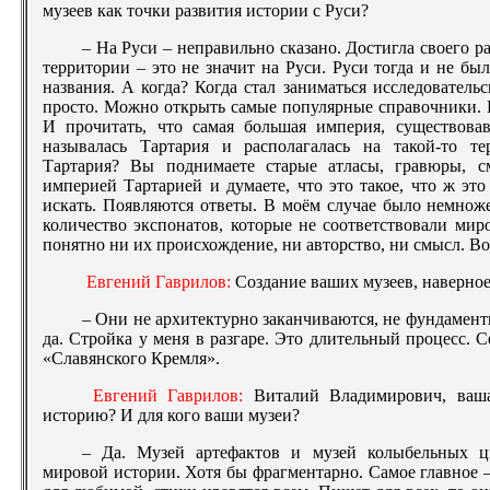
музеев как точки развития истории с Руси?
– На Руси – неправильно сказано. Достигла своего р
территории – это не значит на Руси. Руси тогда и не был
названия. А когда? Когда стал заниматься исследователь
просто. Можно открыть самые популярные справочники.
И прочитать, что самая большая империя, существовав
называлась Тартария и располагалась на такой-то тер
Тартария? Вы поднимаете старые атласы, гравюры, с
империей Тартарией и думаете, что это такое, что ж это
искать. Появляются ответы. В моём случае было немнож
количество экспонатов, которые не соответствовали ми
понятно ни их происхождение, ни авторство, ни смысл. Во
Евгений Гаврилов:
Создание ваших музеев, наверное
– Они не архитектурно заканчиваются, не фундаменты
да. Стройка у меня в разгаре. Это длительный процесс. С
«Славянского Кремля».
Евгений Гаврилов:
Виталий Владимирович, ваша
историю? И для кого ваши музеи?
– Да. Музей артефактов и музей колыбельных ц
мировой истории. Хотя бы фрагментарно. Самое главное –