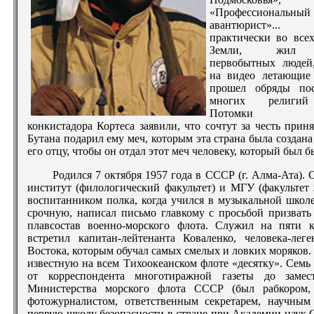
«Профессиональный
авантюрист»... 
практически во всех
Земли, жил 
первобытных людей
на видео летающие 
прошел обряды по
многих религий
Потомки вел
конкистадора Кортеса заявили, что сочтут за честь прин
Бутана подарил ему меч, которым эта страна была создана 
его отцу, чтобы он отдал этот меч человеку, который был 
Родился 7 октября 1957 года в СССР (г. Алма-Ата).
институт (филологический факультет) и МГУ (факультет
воспитанником полка, когда учился в музыкальной школ
срочную, написал письмо главкому с просьбой призвать
плавсостав военно-морского флота. Служил на пяти к
встретил капитан-лейтенанта Коваленко, человека-лег
Востока, которым обучал самых смелых и ловких моряков.
известную на всем Тихоокеанском флоте «десятку». Семь 
от корреспондента многотиражной газеты до замест
Министерства морского флота СССР (был рабкором, 
фотожурналистом, ответственным секретарем, научным 
первую школу безопасности в стране при Академии наук 