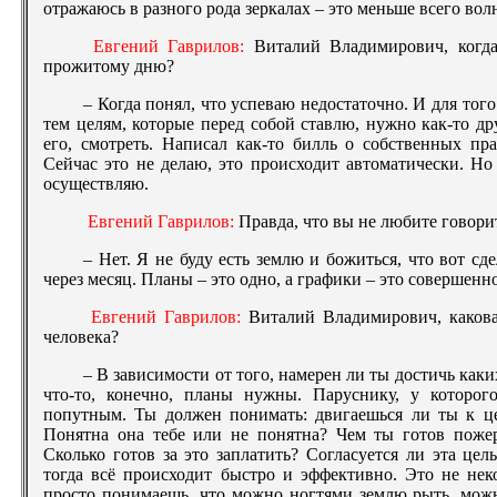
отражаюсь в разного рода зеркалах – это меньше всего вол
Евгений Гаврилов:
Виталий Владимирович, когда
прожитому дню?
– Когда понял, что успеваю недостаточно. И для тог
тем целям, которые перед собой ставлю, нужно как-то д
его, смотреть. Написал как-то билль о собственных пр
Сейчас это не делаю, это происходит автоматически. Но
осуществляю.
Евгений Гаврилов:
Правда, что вы не любите говори
– Нет. Я не буду есть землю и божиться, что вот сд
через месяц. Планы – это одно, а графики – это совершенно
Евгений Гаврилов:
Виталий Владимирович, какова
человека?
– В зависимости от того, намерен ли ты достичь как
что-то, конечно, планы нужны. Паруснику, у которог
попутным. Ты должен понимать: двигаешься ли ты к це
Понятна она тебе или не понятна? Чем ты готов пожер
Сколько готов за это заплатить? Согласуется ли эта цел
тогда всё происходит быстро и эффективно. Это не нек
просто понимаешь, что можно ногтями землю рыть, можн