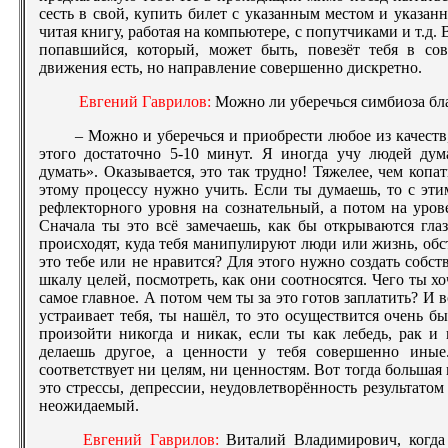
сесть в свой, купить билет с указанным местом и указанн
читая книгу, работая на компьютере, с попутчиками и т.д. 
попавшийся, который, может быть, повезёт тебя в с
движения есть, но направление совершенно дискретно.
Евгений Гаврилов:
Можно ли уберечься симбиоза бл
– Можно и уберечься и приобрести любое из качеств
этого достаточно 5-10 минут. Я иногда учу людей дум
думать». Оказывается, это так трудно! Тяжелее, чем копа
этому процессу нужно учить. Если ты думаешь, то с эти
рефлекторного уровня на сознательный, а потом на уро
Сначала ты это всё замечаешь, как бы открываются гла
происходят, куда тебя манипулируют люди или жизнь, обс
это тебе или не нравится? Для этого нужно создать собс
шкалу целей, посмотреть, как они соотносятся. Чего ты х
самое главное. А потом чем ты за это готов заплатить? И в
устраивает тебя, ты нашёл, то это осуществится очень б
произойти никогда и никак, если ты как лебедь, рак и
делаешь другое, а ценности у тебя совершенно иные
соответствует ни целям, ни ценностям. Вот тогда большая 
это стрессы, депрессии, неудовлетворённость результато
неожидаемый.
Евгений Гаврилов:
Виталий Владимирович, когда