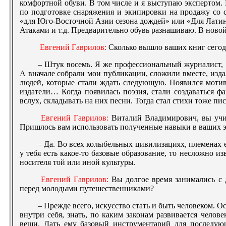
комфортной обуви. В том числе и я выступаю экспертом.
по подготовке снаряжения и экипировки на продажу со
«для Юго-Восточной Азии сезона дождей» или «Для Лати
Атаками и т.д. Предварительно обувь разнашиваю. В новой
Евгений Гаврилов:
Сколько вышло ваших книг сегод
– Штук восемь. Я же профессиональный журналист, с
А вначале собрали мои публикации, сложили вместе, изда
людей, которые стали ждать следующую. Появился мотив
издатели… Когда появилась поэзия, стали создаваться фа
вслух, складывать на них песни. Тогда стал стихи тоже пис
Евгений Гаврилов:
Виталий Владимирович, вы учил
Пришлось вам использовать полученные навыки в ваших 
– Да. Во всех колыбельных цивилизациях, племенах 
у тебя есть какое-то базовые образование, то несложно и
носителя той или иной культуры.
Евгений Гаврилов:
Вы долгое время занимались с 
перед молодыми путешественниками?
– Прежде всего, искусство стать и быть человеком. Ос
внутри себя, знать, по каким законам развивается челове
вещи. Дать ему базовый инструментарий для последующ