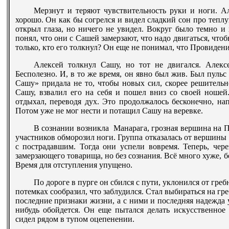
Мерзнут и теряют чувствительность руки и ноги. Ал
хорошо. Он как бы согрелся и видел сладкий сон про теплу
открыл глаза, но ничего не увидел. Вокруг было темно и 
понял, что они с Сашей замерзают, что надо двигаться, чтоб
только, кто его толкнул? Он еще не понимал, что Провидени
Алексей толкнул Сашу, но тот не двигался. Алексе
Бесполезно. И, в то же время, он явно был жив. Был пульс
Сашу» придала не то, чтобы новых сил, скорее решительн
Сашу, взвалил его на себя и пошел вниз со своей ношей
отдыхал, переводя дух. Это продолжалось бесконечно, на
Потом уже не мог нести и потащил Сашу на веревке.
В сознании возникла Манарага, грозная вершина на П
участников обморозил ноги. Группа отказалась от вершины 
с пострадавшим. Тогда они успели вовремя. Теперь, чере
замерзающего товарища, но без сознания. Всё много хуже, бе
Время для отступления упущено.
По дороге в пурге он сбился с пути, уклонился от гр
потемках сообразил, что заблудился. Стал выбираться на гр
последние признаки жизни, а с ними и последняя надежда у
нибудь обойдется. Он еще пытался делать искусственное 
сидел рядом в тупом оцепенении.