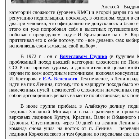
Алексей Выдри
категорий сложности (уровень КМС) и второй разряд по ал
репутацию подпольщика, поскольку, в основном, ходил в с
два-три человека, что официально не допускалось и было
этого он уже попробовал себя в высотных путешествиях
побывав в предыдущем году с И. Бритаровым на п. Е. Кор
притягивал его к себе потому, что «все делаешь сам: выб
исполняешь свои замыслы, свой выбор».
В
1972 г
. он с
Вячеславом Глушко
(в будущем М
проблемный поход высшей категории сложности по Памир
СССР по горному туризму и дополнительной целью взойт
изучен по всем доступным источникам, включая консультаци
И. Бритарова и
Е.А. Белецкого
. Тем не менее, в Ленинград
идти на пик Ленина, потому, что в маршруте похода было м
намеченных путей, неясностей о сложности намеченных пер
собой договорились решать на месте по обстановке, как пол
В июле группа прибыла в Алайскую долину, подня
ледника Западный Минжар и начала разведку и прохожд
верховьях ледников Кузгун, Красина, Вали и Обманного 
Цурюпы. Спустившись через 10 дней на ледник Ленина и
команда снова ушла на восток от п. Ленина – перевали
ледники Корженевского и там бродила по перевалам еще не