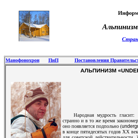
Информ
Альпинизм
Стран
Манофонохрон
ПиП
Постановления Правительс
АЛЬПИНИЗМ «
UNDE
Народная мудрость гласит:
странно и в то же время закономер
оно появляется подпольно (
underg
в конце пятидесятых годов
XX
век
для советской действительности