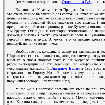
(текст записки опубликован
Стариковым Г.А.
на сайт
Как писала «Комсомольская Правда», Антоновича охв
это очень точное выражение для состояния начальника экс
пошел на вершину, что хотел сгладить конфликт словами про
обмана и в последней фразе высказал всю правду. Главн
предполагает дойти до вершины раньше Кузьмина (видимо п
там группу. Очевидно и некоторое эмоциональное напря
должен, я обязан». Похоже, что отказные слова К. Кузьмин
занозой у него в душе. А может это не вполне адекватн
пожалуй, на психа он не похож.
Вообще говоря, конфликты между начальниками и уча
Широко известны конфликты выдающегося немецкого руков
в память о своем сводном брате Вилли Меркеле, погибше
рядом экспедиций на эту вершину. Его конфликты с 
участниками экспедиций
Германом Булем
в 1953 году 
сотрясали всю Европу. Но в Европе к этому постепенно 
контракты с точным указанием прав и обязанностей кажд
нарушения оговоренных условий и т.д.
У нас же в Советские времена это было не принято
собственно, и не обещал сидеть в палатке и не ходить на
нарушил. Было от чего прийти в ярость. Можно, конечно, 
взять Кассина наверх не очень вежливо, при народе, запре