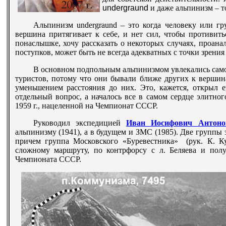
undergraund
и даже альпинизм – т
Альпинизм
undergraund
– это когда человеку или гр
вершина притягивает к себе, и нет сил, чтобы противит
понаслышке, хочу рассказать о некоторых случаях, проана
поступков, может быть не всегда адекватных с точки зрени
В основном подпольным альпинизмом увлекались сам
туристов, потому что они бывали ближе других к вершин
уменьшением расстояния до них. Это, кажется, открыл 
отдельный вопрос, а началось все в самом сердце элитно
1959 г., нацеленной на Чемпионат СССР.
Руководил экспедицией
Иван Иосифович Антоно
альпинизму (1941), а в будущем и ЗМС (1985). Две группы
причем группа Московского «Буревестника» (рук. К. Ку
сложному маршруту, по контрфорсу с л. Беляева и полу
Чемпионата СССР.