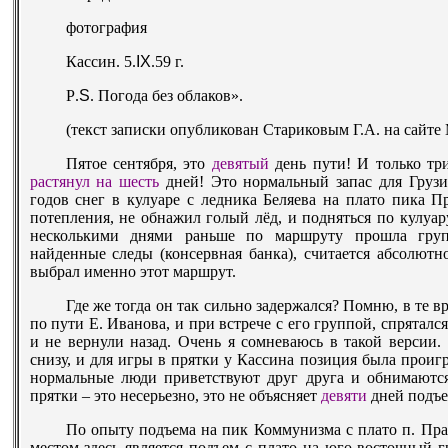
фотография
Кассин. 5.
IX
.59 г.
P
.
S
. Погода без облаков».
(текст записки опубликован Стариковым Г.А. на сайте
Пятое сентября, это
девятый
день пути! И только три
растянул на шесть
дней! Это нормальный запас для Грузи
годов снег в кулуаре с ледника Беляева на плато пика Пр
потепления, не обнажил голый лёд, и подняться по кулуару
несколькими днями раньше по маршруту прошла груп
найденные следы (консервная банка), считается абсолют
выбрал именно этот маршрут.
Где же тогда он так сильно задержался? Помню, в те 
по пути Е. Иванова, и при встрече с его группой, спряталс
и не вернули назад. Очень я сомневаюсь в такой версии.
снизу, и для игры в прятки у Кассина позиция была проиг
нормальные люди приветствуют друг друга и обнимаются,
прятки – это несерьезно, это не объясняет
девяти
дней подъе
По опыту подъема на пик Коммунизма с плато п. Пр
местом здесь является подъем с плато на юго-восточный 