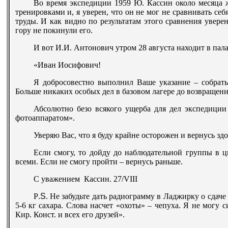
Во время экспедиции 1959 Ю. Кассин около месяца 
тренировками и, я уверен, что он не мог не сравнивать себ
труды. И как видно по результатам этого сравнения увере
гору не покинули его.
И вот И.И. Антонович утром 28 августа находит в пал
«Иван Иосифович!
Я добросовестно выполнил Ваше указание – собрать
Больше никаких особых дел в базовом лагере до возвращени
Абсолютно безо всякого ущерба для дел экспедиции
фотоаппаратом».
Уверяю Вас, что я буду крайне осторожен и вернусь з
Если смогу, то дойду до наблюдательной группы в ци
всеми. Если не смогу пройти – вернусь раньше.
С уважением Кассин. 27/
VIII
P
.
S
. Не забудьте дать радиограмму в Ладжирку о сдач
5-6 кг сахара. Слова насчет «охоты» – чепуха. Я не могу 
Кир. Конст. и всех его друзей».