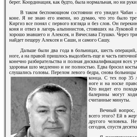
берег. Координация, как будто, была нормальная, но ни руки
В таком беспомощном состоянии его увидел Чабан 
коне. Я не знаю его имени, но думаю, что это было тре
Киргиз все понял с первого взгляда и без слов. Он переки
коня и отвез в лагерь альпинистов, стоявших на Луковой 
хорошо знавшего и Алексея, и Вячеслава Глушко. Через тр
найдет пещеру Алексея и Саши, и самого Сашу.
Дальше были два года в больницах, шесть операций
ноге, а на правой пришлось выдолбить еще и часть пяточной
конечно разбирательства и полная дисквалификация всех у
здоровья шло медленно и не полностью. Едва бросил косты
слушались головы. Перелом левого бедра, снова больницы и
конца.
С тех пор 35 
ноге и на носке прав
Кто видит его походк
балерины могут ходи
считанные минуты.
Вечный вопрос, 
всего этого? Ей в же
другого человека. Н
сегодня, спустя десятк