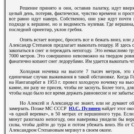
Решение принято и они, оставив палатку, идут ввер
целый день, потеряв, фактически, чувство времени и прост
все равно идут наверх. Собственно, они уже идут почти
подходе к вершине, но и видимость нулевая. Где вершин
последний ориентир, уклон гребня.
Опять встает вопрос, бросить все и бежать вниз, или
Александр Степанов предлагает выкопать пещеру. И здесь 
закопаться в снег и переждать непогоду. Это немыслимо тр
7000 метров. Это совершенно невозможно на твердом ров
фанатично копают снег ледорубами. Им удается выкопать чт
Холодная ночевка на высоте 7 тысяч метров, это 
единичные случаи выживания в такой обстановке. Когда 
на Нангапарбат в 1953 г. провел холодную ночевку на высо
камне, ни разу не присев, чтобы не заснуть. Более того, д
чтобы надо было все время держать равновесие и не забытьс
Но Алексей и Александр не знают, или не думают об
замерзать. Позже МС СССР
Ю.С. Пулинец
найдет этот око
«в одной веревке», в 50 метрах от вершинного тура. Есл
минут разогнало непогоду, они наверняка увидели бы ве
силы, чтобы дойти до тура и потом убежать вниз. Но от
Александром Степановым мерзнут в своем окопе.