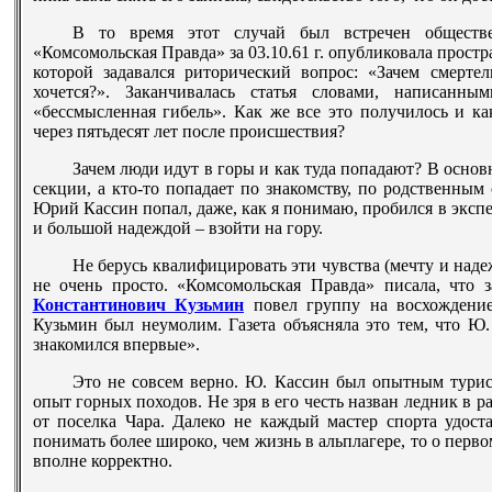
В то время этот случай был встречен обществе
«Комсомольская Правда» за 03.10.61 г. опубликовала прост
которой задавался риторический вопрос: «Зачем смертел
хочется?». Заканчивалась статья словами, написанны
«бессмысленная гибель». Как же все это получилось и ка
через пятьдесят лет после происшествия?
Зачем люди идут в горы и как туда попадают? В основ
секции, а кто-то попадает по знакомству, по родственным 
Юрий Кассин попал, даже, как я понимаю, пробился в экспе
и большой надеждой – взойти на гору.
Не берусь квалифицировать эти чувства (мечту и наде
не очень просто. «Комсомольская Правда» писала, что
Константинович Кузьмин
повел группу на восхождение
Кузьмин был неумолим. Газета объясняла это тем, что Ю.
знакомился впервые».
Это не совсем верно.
Ю. Кассин был опытным тури
опыт горных походов. Не зря в его честь назван ледник в 
от поселка Чара. Далеко не каждый мастер спорта удост
понимать более широко, чем жизнь в альплагере, то о перв
вполне корректно.