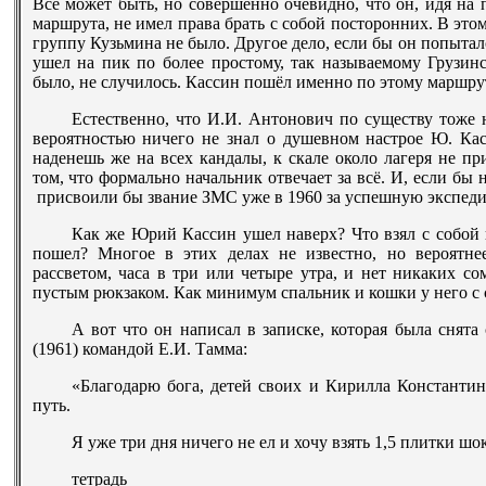
Все может быть, но совершенно очевидно, что он, идя на
маршрута, не имел права брать с собой посторонних. В это
группу Кузьмина не было. Другое дело, если бы он попытал
ушел на пик по более простому, так называемому Грузинс
было, не случилось. Кассин пошёл именно по этому маршру
Естественно, что И.И. Антонович по существу тоже н
вероятностью ничего не знал о душевном настрое Ю. Кас
наденешь же на всех кандалы, к скале около лагеря не п
том, что формально начальник отвечает за всё. И, если бы
присвоили бы звание ЗМС уже в 1960 за успешную экспедиц
Как же Юрий Кассин ушел наверх? Что взял с собой 
пошел? Многое в этих делах не известно, но вероятне
рассветом, часа в три или четыре утра, и нет никаких со
пустым рюкзаком. Как минимум спальник и кошки у него с с
А вот что он написал в записке, которая была снята
(1961) командой Е.И. Тамма:
«Благодарю бога, детей своих и Кирилла Константи
путь.
Я уже три дня ничего не ел и хочу взять 1,5 плитки шо
тетрадь