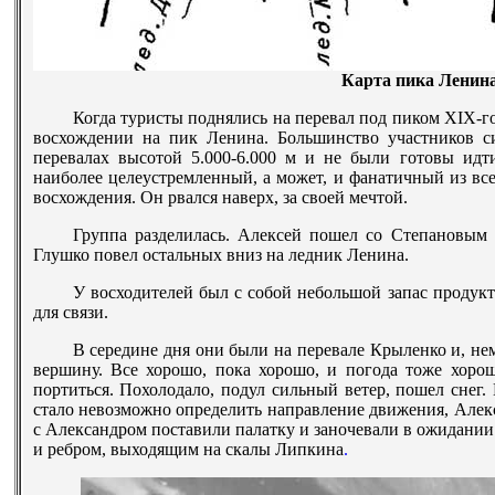
Карта пика Ленин
Когда туристы поднялись на перевал под пиком
XIX
-г
восхождении на пик Ленина. Большинство участников си
перевалах высотой 5.000-6.000 м и не были готовы идт
наиболее целеустремленный, а может, и фанатичный из все
восхождения. Он рвался наверх, за своей мечтой.
Группа разделилась. Алексей пошел со Степановым 
Глушко повел остальных вниз на ледник Ленина.
У восходителей был с собой небольшой запас продукт
для связи.
В середине дня они были на перевале Крыленко и, не
вершину. Все хорошо, пока хорошо, и погода тоже хорош
портиться. Похолодало, подул сильный ветер, пошел снег. 
стало невозможно определить направление движения, Алек
с Александром поставили палатку и заночевали в ожидании
и ребром, выходящим на скалы Липкина
.