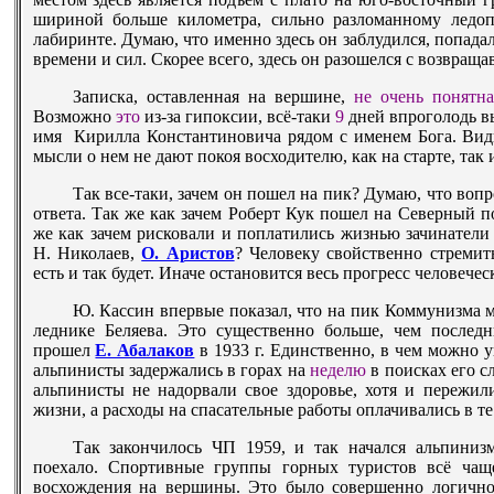
шириной больше километра, сильно разломанному ледопа
лабиринте. Думаю, что именно здесь он заблудился, попада
времени и сил. Скорее всего, здесь он разошелся с возвра
Записка, оставленная на вершине,
не очень понятн
Возможно
это
из-за гипоксии, всё-таки
9
дней впроголодь вы
имя Кирилла Константиновича рядом с именем Бога.
Вид
мысли о нем не дают покоя восходителю, как на старте, так
Так все-таки, зачем он пошел на пик? Думаю, что вопр
ответа. Так же как зачем Роберт Кук пошел на Северный п
же как зачем рисковали и поплатились жизнью зачинател
Н. Николаев,
О. Аристов
? Человеку свойственно стремит
есть и так будет. Иначе остановится весь прогресс человече
Ю. Кассин впервые показал, что на пик Коммунизма м
леднике Беляева. Это существенно больше, чем последн
прошел
Е. Абалаков
в 1933 г. Единственно, в чем можно у
альпинисты задержались в горах на
неделю
в поисках его с
альпинисты не надорвали свое здоровье, хотя и пережи
жизни, а расходы на спасательные работы оплачивались в те
Так закончилось ЧП 1959, и так начался альпиниз
поехало. Спортивные группы горных туристов всё ча
восхождения на вершины. Это было совершенно логично 