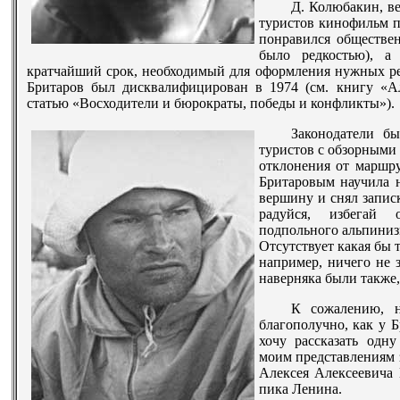
Д. Колюбакин, ве
туристов кинофильм п
понравился обществен
было редкостью), а
кратчайший срок, необходимый для оформления нужных ре
Бритаров был дисквалифицирован в 1974 (см. книгу «А
статью «Восходители и бюрократы, победы и конфликты»).
Законодатели бы
туристов с обзорными
отклонения от маршр
Бритаровым научила н
вершину и снял записк
радуйся, избегай 
подпольного альпинизм
Отсутствует какая бы 
например, ничего не
наверняка были также,
К сожалению, н
благополучно, как у 
хочу рассказать од
моим представлениям 
Алексея Алексеевича
пика Ленина.