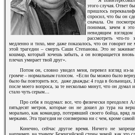
Я поинтересовал
этого случая. Ответ б
пришлось переквалиф
спросил, что бы он сд
сначала. Он посмотр
понимая, зачем я эт
невидящим взглядом 
рассмотреть что-то
медленно и тихо, мне даже показалось, что он говорит не
этой трагедии – смерть Саши Степанова. Это не заживает
кошмар, который хочешь забыть, а он возвращается вновь 
плечах умирает твой друг».
Потом он, словно увидел меня, перевел взгляд из-з
громче – нормальным голосом. «Если бы можно было вернут
было бы повторить все, даже дважды: 4 года в больницах, 1
после моего вопроса, за те несколько минут, что он думал 
стало чуть серым…
Про себя я подумал: все, что физически преодолел А
пятьдесят метров, которые он не дошел до тура на вер
морально, как командир, потерявший своего бойца, вряд
мерками. Эта трагедия не соизмерима ни с чем, кроме самой
Конечно, сейчас другое время. Ничего не запре
например, на траверс Безенгийской стены зимой, как это сл