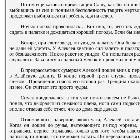
Потом еще какое-то время тащил Сашу, как бы по инер
выбившись из сил и понимая бесполезность тащить мертвого
продолжал выбираться на гребень, идя на север.
Ночью погода прояснилась… Вот оно, то, чего так жд
сидеть в палатке и дожидаться хорошей погоды. Если бы зна
Вскоре, при свете звезд, он увидел палатку. Она была
не дали ей улететь. У Алексея хватило сил залезть в палат
от безнадежности. Никто ракет не увидел. Он попытался р
слушались. Завалился в спальный мешок и пролежал в нем д
В предрассветных сумерках Алексей пошел вниз к пере
в Алайскую долину. В конце первой трети спуска пров
снегом. Провидение спасло его второй раз. Трещина оказал
из нее. Он считает это просто чудом.
Спуск продолжался, а сил уже почти совсем не было.
понял, что выбрался из снежного плена, ноги сами подкоси
вполне отдавая себе отчет, что до дома еще далеко.
Отлежавшись, наверное, около часа, Алексей застави
Когда он дошел до ручья, вытекающего из-под морены, 
отрываясь, вернее, отрываясь только для того, чтобы вздох
напился, то понял, что не может встать. Он переваливался 