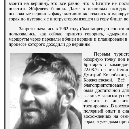
взойти на вершину, это всё равно, что в Египте не пос
посетить Эйфелеву башню. Даже в плановых походах и
несложные вершины факультативно включались в маршруты
горах по путевке я с инструктором взошел на гору Фишт, во 
Запреты начались в 1962 году (был запрещен спортивн
пользовались, как сейчас принято говорить, «дырками
маршруты через перевалы вблизи вершин и планировали в 
процессе которого доходили до вершины.
Первым турист
обзорную точку под н
Бритаров с командой
22.08.72 на пик Лени
Дмитрий Колюбакин, а
Корженевской. Всё
благоприятствовала 
была достаточной дл
главным залогом успе
ишачить и ишачит
тренировках. В восхо
полярный опыт и сна
восхождениях на семи
горах, а уже дома при