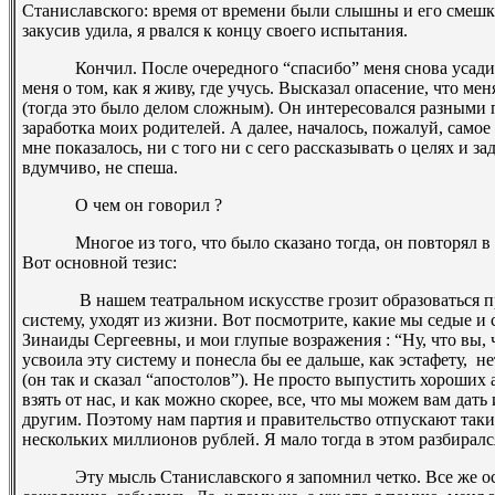
Станиславского: время от времени были слышны и его смешки
закусив удила, я рвался к концу своего испытания.
Кончил. После очередного “спасибо” меня снова усадили
меня о том, как я живу, где учусь. Высказал опасение, что ме
(тогда это было делом сложным). Он интересовался разными
заработка моих родителей. А далее, началось, пожалуй, самое
мне показалось, ни с того ни с сего рассказывать о целях и за
вдумчиво, не спеша.
О чем он говорил ?
Многое из того, что было сказано тогда, он повторял в р
Вот основной тезис:
­ В нашем театральном искусстве грозит образоваться п
систему, уходят из жизни. Вот посмотрите, какие мы седые и
Зинаиды Сергеевны, и мои глупые возражения : “Ну, что вы, ч
усвоила эту систему и понесла бы ее дальше, как эстафету, ­ не
(он так и сказал “апостолов”). Не просто выпустить хороших а
взять от нас, и как можно скорее, все, что мы можем вам дать
другим. Поэтому нам партия и правительство отпускают таки
нескольких миллионов рублей. Я мало тогда в этом разбиралс
Эту мысль Станиславского я запомнил четко. Все же ост