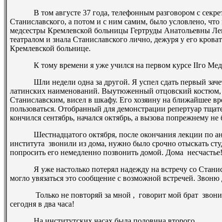
В том августе 37 года, телефонным разговором с секрет
Станиславского, а потом и с ним самим, было условлено, что
медсестры Кремлевской больницы Гертруды Анатольевны Ле
театралом и знала Станиславского лично, дежуря у его кроват
Кремлевской больнице.
К тому времени я уже учился на первом курсе
II
го
Меди
Шли недели одна за другой. Я успел сдать первый зачет 
латинских наименований. Выутюженный отцовский костюм, 
Станиславским, висел в шкафу. Его хозяину на ближайшее вр
пользоваться. Отобранный для демонстрации репертуар тщате
кончился сентябрь, начался октябрь, а вызова по­прежнему не 
Шестнадцатого октября, после окончания лекции по анат
института ­ звонили из дома, нужно было срочно отыскать ст
попросить его немедленно позвонить домой. Дома ­ несчастье
Я уже настолько потерял надежду на встречу со Станисла
могло увязаться это сообщение с возможной встречей. Звоню
­ Только не повторяй за мной , ­ говорит мой брат ­ звони
сегодня в два часа!
На институтских часах была половина второго.