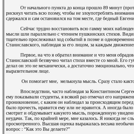
От начального пункта до конца прошло 8­9 минут (протя
рискнул читать всю поэму, чтобы не злоупотреблять вниманием
сдержался и сам остановился на том месте, где бедный Евгени
Сейчас трудно восстановить всю гамму моих наблюдений
мысли шли параллельно с чтением пушкинских стихов. Видим
тщательно прослеживал ход событий в поэме и одновременн
Станиславского, наблюдая за его лицом, за каждым движением 
Первое, на что я обратил внимание и что меня обрадовало
Станиславский беззвучно читал стихи вместе со мной. Его гу
делал он это не механически, а достаточно эмоционально, чт
выразительном лице.
­ Он помогает мне, ­ мелькнула мысль. Сразу стало как­то
Впоследствии, часто наблюдая за Константином Сергеевич
ему показывали студенты, я всякий раз отмечал его напряжен
проникновение, с каким он наблюдал за происходящим перед
было прочесть, нравится ему или не нравится. А иногда было 
смотрит и обдумывает какую­то мысль, порожденную увиденн
неудачи. Так, по крайней мере, мне казалось. Я никогда не 
просмотренного. Высшая оценка выражалась весьма необычно
вопрос : “Как это Вы делаете?”