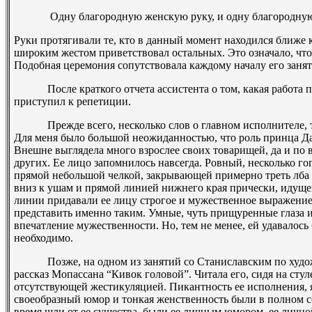
­ Одну благородную женскую руку, и одну благородну
Руки протягивали те, кто в данный момент находился ближе 
широким жестом приветствовал остальных. Это означало, чт
Подобная церемония сопутствовала каждому началу его занят
После краткого отчета ассистента о том, какая работа пр
приступил к репетиции.
Прежде всего, несколько слов о главном исполнителе, то
Для меня было большой неожиданностью, что роль принца Да
Внешне выглядела много взрослее своих товарищей, да и по в
других. Ее лицо запомнилось навсегда. Ровный, несколько го
прямой небольшой челкой, закрывающей примерно треть лба 
вниз к ушам и прямой линией нижнего края прически, идуще
линии придавали ее лицу строгое и мужественное выражение
представить именно таким. Умные, чуть прищуренные глаза 
впечатление мужественности. Но, тем не менее, ей удавалось
необходимо.
Позже, на одном из занятий со Станиславским по худож
рассказ Мопассана “Кивок головой”. Читала его, сидя на сту
отсутствующей жестикуляцией. Пикантность ее исполнения, я
своеобразный юмор и тонкая женственность были в полном со
время шли от ее существа, были ее личным юмором, ее личн