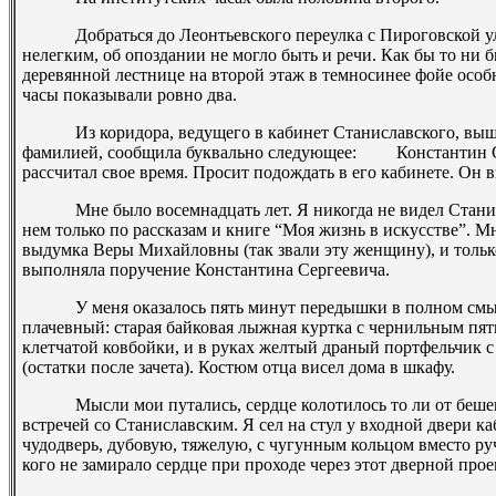
Добраться до Леонтьевского переулка с Пироговской улиц
нелегким, об опоздании не могло быть и речи. Как бы то ни 
деревянной лестнице на второй этаж в темно­синее фойе особ
часы показывали ровно два.
Из коридора, ведущего в кабинет Станиславского, вышла 
фамилией, сообщила буквально следующее: ­ Константин Се
рассчитал свое время. Просит подождать в его кабинете. Он в
Мне было восемнадцать лет. Я никогда не видел Станисла
нем только по рассказам и книге “Моя жизнь в искусстве”. Мн
выдумка Веры Михайловны (так звали эту женщину), и только
выполняла поручение Константина Сергеевича.
У меня оказалось пять минут передышки в полном смысл
плачевный: старая байковая лыжная куртка с чернильным пят
клетчатой ковбойки, и в руках желтый драный портфельчик с
(остатки после зачета). Костюм отца висел дома в шкафу.
Мысли мои путались, сердце колотилось то ли от бешеной
встречей со Станиславским. Я сел на стул у входной двери каб
чудо­дверь, дубовую, тяжелую, с чугунным кольцом вместо ру
кого не замирало сердце при проходе через этот дверной про