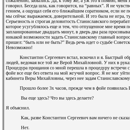
сожалению, забылись. Да, к тому же, а уж это я помню, меня 
говорил. Беседа шла, как говорится, на “равных”. Я не чувст
гением, а ощущал себя его ближайшим соратником, если не п
мы сейчас выражаемся, доверительной. И это была не игра, т
Серьезность и строгая деловитость Станиславского перерабат
которое усугублялось еще и тем, что отпущенное мне время п
запланированные двадцать минут, в дверь два раза просовыва
никакой возможности задать Станиславскому главный вопрос, 
пришел: “быть или не быть?” Ведь речь идет о судьбе Советског
Невозможно!
Константин Сергеевич встал, вскочил и я. Быстрый обря
людей, ведомая все той же Верой Михайловной. У них в рука
Процедура прощания со мной перешла в процедуру встречи с 
фойе все еще без ответа на мой жгучий вопрос. Я не мог уйти
кабинета Веры Михайловны, через нее задам Станиславскому э
Прошло более 3­х часов, прежде чем в фойе появилась Ве
­ Вы еще здесь? Что вы здесь делаете?
Я объяснил.
­ Как, разве Константин Сергеевич вам ничего не сказа
­ Нет.