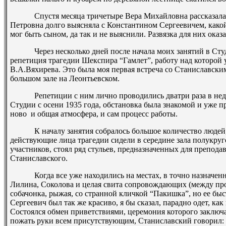
Спустя месяца три­четыре Вера Михайловна рассказала м
Петровна долго выясняла с Константином Сергеевичем, како
мог быть сыном, да так и не выяснили. Развязка для них ока
Через несколько дней после начала моих занятий в Студии,
репетиция трагедии Шекспира “Гамлет”, работу над которой у
В.А.Вяхирева. Это была моя первая встреча со Станиславски
большом зале на Леонтьевском.
Репетиции с ним лично проводились два­три раза в недел
Студии с осени 1935 года, обстановка была знакомой и уже п
ново ­ и общая атмосфера, и сам процесс работы.
К началу занятия собралось большое количество людей, 
действующие лица трагедии сидели в середине зала полукруг
участников, стоял ряд стульев, предназначенных для преподава
Станиславского.
Когда все уже находились на местах, в точно назначенно
Лилина, Соколова и целая свита сопровождающих (между про
собачонка, рыжая, со странной кличкой “Пакишка”, но ее быс
Сергеевич был так же красиво, я бы сказал, парадно одет, как 
Состоялся обмен приветствиями, церемония которого заключ
пожать руки всем присутствующим, Станиславский говорил: