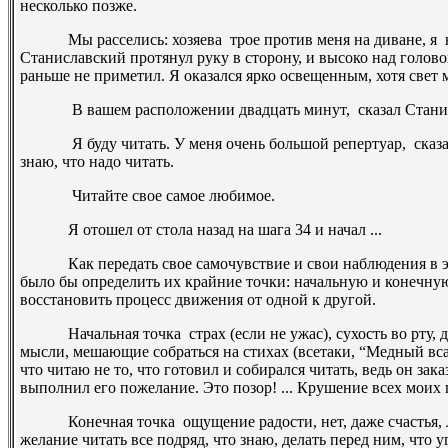
несколько позже.
Мы расселись: хозяева ­ трое против меня на диване, я ­ н
Станиславский протянул руку в сторону, и высоко над голово
раньше не приметил. Я оказался ярко освещенным, хотя свет ме
­ В вашем расположении двадцать минут, ­ сказал Станисла
­ Я буду читать. У меня очень большой репертуар, ­ сказал 
знаю, что надо читать.
­ Читайте свое самое любимое.
Я отошел от стола назад на шага 3­4 и начал ...
Как передать свое самочувствие и свои наблюдения в эт
было бы определить их крайние точки: начальную и конечную
восстановить процесс движения от одной к другой.
Начальная точка ­ страх (если не ужас), сухость во рту, 
мысли, мешающие собраться на стихах (все­таки, “Медный вс
что читаю не то, что готовил и собирался читать, ведь он зак
выполнил его пожелание. Это позор! ... Крушение всех моих п
Конечная точка ­ ощущение радости, нет, даже счастья, ле
желание читать все подряд, что знаю, делать перед ним, что у