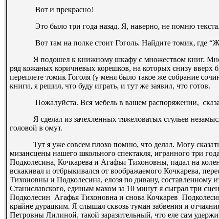
­ Вот и прекрасно!
­ Это было три года назад. Я, наверно, не помню текста
­ Вот там на полке стоит Гоголь. Найдите томик, где “Же
Я подошел к книжному шкафу с множеством книг. Мне, по
ряд кожаных коричневых корешков, на которых снизу вверх 
переплете томик Гоголя (у меня было такое же собрание сочи
книги, я решил, что буду играть, и тут же заявил, что готов.
­ Пожалуйста. Вся мебель в вашем распоряжении, ­ сказа
Я сделал из зачехленных тяжеловатых стульев незамыслов
головой в омут.
Тут я уже совсем плохо помню, что делал. Могу сказать т
мизансцены нашего школьного спектакля, игранного три года
Подколесина, Кочкарева и Агафьи Тихоновны, падал на кол
вскакивал и отбрыкивался от воображаемого Кочкарева, пер
Тихоновны и Подколесина, елозя по дивану, составленному из 
Станиславского, единым махом за 10 минут я сыграл три сцен
Подколесин ­ Агафья Тихоновна и снова Кочкарев ­ Подколес
крайне дурацким. Я слышал сквозь туман забвения и отчаяни
Петровны Лилиной, такой заразительный, что еле сам удержив