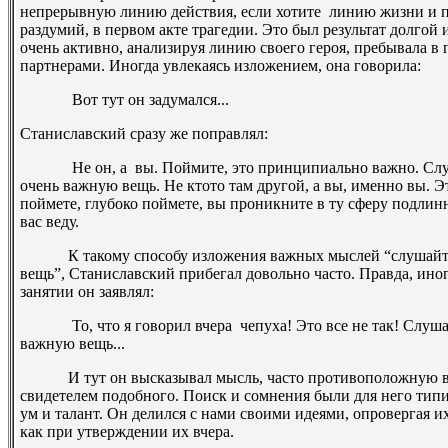
непрерывную линию действия, если хотите ­ линию жизни и п
раздумий, в первом акте трагедии. Это был результат долгой
очень активно, анализируя линию своего героя, пребывала в
партнерами. Иногда увлекаясь изложением, она говорила:
­ Вот тут он задумался...
Станиславский сразу же поправлял:
­ Не он, а вы. Поймите, это принципиально важно. Слуша
очень важную вещь. Не кто­то там другой, а вы, именно вы. Э
поймете, глубоко поймете, вы проникните в ту сферу подлин
вас веду.
К такому способу изложения важных мыслей “слушайте 
вещь”, Станиславский прибегал довольно часто. Правда, иног
занятии он заявлял:
­ То, что я говорил вчера ­ чепуха! Это все не так! Слуша
важную вещь...
И тут он высказывал мысль, часто противоположную вче
свидетелем подобного. Поиск и сомнения были для него тип
ум и талант. Он делился с нами своими идеями, опровергая и
как при утверждении их вчера.