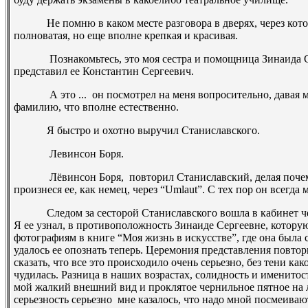
Не помню в каком месте разговора в дверях, через котор
полноватая, но еще вполне крепкая и красивая.
­ Познакомьтесь, это моя сестра и помощница Зинаида Сер
представил ее Константин Сергеевич.
­ А это ... ­ он посмотрел на меня вопросительно, давая мн
фамилию, что вполне естественно.
Я быстро и охотно выручил Станиславского.
­ Левинсон Боря.
­ Лёвинсон Боря, ­ повторил Станиславский, делая почему­
произнеся ее, как немец, через “
Umlaut
”. С тех пор он всегда 
Следом за сесторой Станиславского вошла в кабинет чер
Я ее узнал, в противоположность Зинаиде Сергеевне, которую
фотографиям в книге “Моя жизнь в искусстве”, где она была 
удалось ее опознать теперь. Церемония представления повто
сказать, что все это происходило очень серьезно, без тени ка
чудилась. Разница в наших возрастах, солидность и именитост
мой жалкий внешний вид и проклятое чернильное пятное на 
серьезность серьезно ­ мне казалось, что надо мной посмеиваю