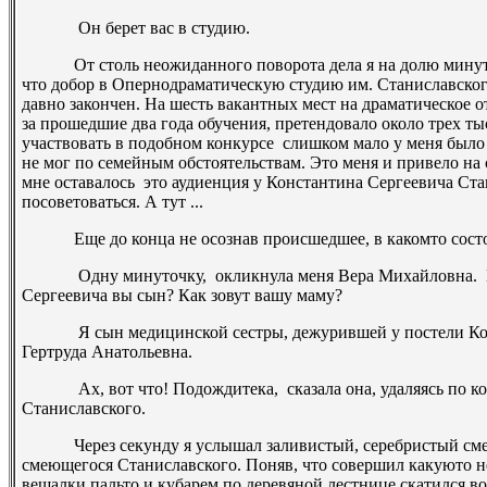
­ Он берет вас в студию.
От столь неожиданного поворота дела я на долю минуты 
что добор в Оперно­драматическую студию им. Станиславског
давно закончен. На шесть вакантных мест на драматическое о
за прошедшие два года обучения, претендовало около трех ты
участвовать в подобном конкурсе ­ слишком мало у меня было
не мог по семейным обстоятельствам. Это меня и привело на
мне оставалось ­ это аудиенция у Константина Сергеевича Ста
посоветоваться. А тут ...
Еще до конца не осознав происшедшее, в каком­то состоя
­ Одну минуточку, ­ окликнула меня Вера Михайловна. ­ П
Сергеевича вы сын? Как зовут вашу маму?
­ Я сын медицинской сестры, дежурившей у постели Конс
Гертруда Анатольевна.
­ Ах, вот что! Подождите­ка, ­ сказала она, удаляясь по к
Станиславского.
Через секунду я услышал заливистый, серебристый смех
смеющегося Станиславского. Поняв, что совершил какую­то н
вешалки пальто и кубарем по деревяной лестнице скатился во