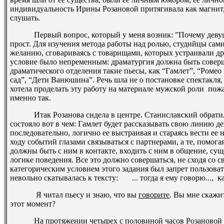
индивидуальность Ирины Розановой притягивала как магнит,
слушать.
Первый вопрос, который у меня возник: ”Почему девушка
прост. Для изучения метода работы над ролью, студийцы сам
желанию, сговариваясь с товарищами, которых устраивали др
условие было непременным: драматургия должна быть соверш
драматического отделения такие пьесы, как “Гамлет”, “Роме
сад”, “Дети Ванюшина”. Речь шла не о постановке спектакля, 
хотела проделать эту работу на материале мужской роли ­ по
именно так.
Итак Розанова сидела в центре. Станиславский обратился
состояло вот в чем: Гамлет будет рассказывать свою линию де
последовательно, логично ее выстраивая и стараясь вести ее
ходу событий глазами связываться с партнерами, а те, помога
должны быть с ним в контакте, входить с ним в общение, су
логике поведения. Все это должно совершаться, не сходя со с
категорическим условием этого задания был запрет пользоват
невольно скатывалась к тексту: ­ ... тогда я ему говорю..., ­
­ Я читал пьесу и знаю, что вы
говорите
. Вы мне скажи
этот момент?
На протяжении четырех с половиной часов Розановой уд