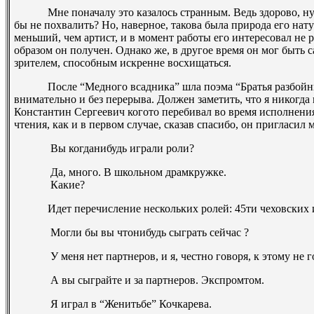
Мне поначалу это казалось странным. Ведь здорово, ну 
бы не похвалить? Но, наверное, такова была природа его нат
меньший, чем артист, и в момент работы его интересовал не р
образом он получен. Однако же, в другое время он мог быт
зрителем, способным искренне восхищаться.
После “Медного всадника” шла поэма “Братья ­разбойни
внимательно и без перерыва. Должен заметить, что я никогда
Константин Сергеевич кого­то перебивал во время исполнени
чтения, как и в первом случае, сказав спасибо, он пригласил м
­ Вы когда­нибудь играли роли?
­ Да, много. В школьном драмкружке.
­ Какие?
Идет перечисление нескольких ролей: 4­5­ти чеховских и
­ Могли бы вы что­нибудь сыграть сейчас ?
­ У меня нет партнеров, и я, честно говоря, к этому не г
­ А вы сыграйте и за партнеров. Э
­ Я играл в “Женитьбе” Кочкарева.