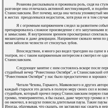
Розанова рассказывала и проживала роль, сидя на стуле 
разговоре она отличалась активной жестикуляцией, и подобн
Станиславским. Вот почему, когда она читала упомянутый мн
в жестах ­ преодолевался недостаток, хотя руки ее в том случ
Я с огромным напряжением следил за развитием событий
препарировалось сложное произведение с его запутанными 
и замыслами. Я внутренним зрением просматривал спектакль,
мизансцены и даже декорации. Напряжение сковало меня по ру
меня заболели челюсти от стиснутых зубов.
Впоследствии, я много раз видел трагедию на сцене в и
театров, но с таким напряженным интересом я смотрел ее один
Станиславским.
Следующее занятие с ним состоялось вскоре после первог
студийный вечер “Ровестники Октября”, и Станиславский от
“Ровестников Октября” у нас было предостаточно и хороших 
Читали Чехова, Горького, Маяковского и других авторов, 
каждый старался это делать в полную меру своих сил и возмо
студийцев, который прочел перед Станиславским первую гла
громко, темпераментно, я бы сказал, даже чересчур громко и 
он окончил, в воздухе повисла длительная пауза. Такие паузы
Иногда, обдумывая, что сказать, он заставлял нас сидеть в н