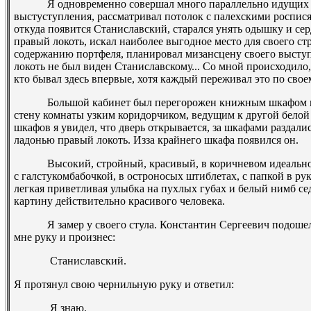
Я одновременно совершал много параллельно идущих дей
выстуступления, рассматривал потолок с палехскими росписям
откуда появится Станиславский, старался унять одышку и с
правый локоть, искал наиболее выгодное место для своего ст
содержанию портфеля, планировал мизансцену своего высту
локоть не был виден Станиславскому... Со мной происходило,
кто бывал здесь впервые, хотя каждый переживал это по свое
Большой кабинет был перегорожен книжным шкафом на д
стену комнаты узким коридорчиком, ведущим к другой белой
шкафов я увидел, что дверь открывается, за шкафами раздалис
ладонью правый локоть. Из­за крайнего шкафа появился он.
Высокий, стройный, красивый, в коричневом идеальном 
с галстуком­бабочкой, в остроносых штиблетах, с папкой в ру
легкая приветливая улыбка на пухлых губах и белый нимб с
картину действительно красивого человека.
Я замер у своего стула. Константин Сергеевич подошел к
мне руку и произнес:
­ Станиславский.
Я протянул свою чернильную руку и ответил:
­ Я знаю.