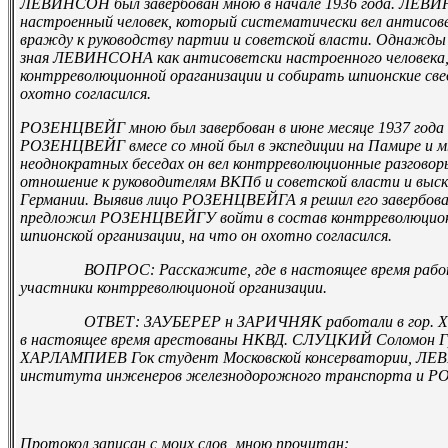
ЛЕВИНСОН был завербован мною в начале 1936 года. ЛЕВИ
настроенный человек, который систематически вел антисове
вражду к руководству партии и советской власти. Однажды 
зная ЛЕВИНСОНА как антисоветски настроенного человека, 
контрреволюционной ораганизации и собирать шпионские с
охотно согласился.
РОЗЕНЦВЕЙГ мною был завербован в июне месяце 1937 года
РОЗЕНЦВЕЙГ вмесе со мной был в экспедиции на Памире и мы
неоднократных беседах он вел контрреволюционные разговор
отношение к руководителям ВКП­б и советской власти и выс
Германии. Выявив лицо РОЗЕНЦВЕЙГА я решил его завербовать
предложил РОЗЕНЦВЕЙГУ войти в состав контрреволюцион
шпионской организации, на что он охотно согласился.
ВОПРОС: Расскажите, где в настоящее время работа
участники контрреволюционой организации.
ОТВЕТ: ЗАУБЕРЕР н ЗАРИЧНЯК работали в гор. Харько
в настоящее время арестованы НКВД. СЛУЦКИЙ Соломон Гри
ХАРЛАМПИЕВ Гок студент Московской консерватории, ЛЕ
института инженеров железнодорожного транспорта и Р
Протокол записан с моих слов, мною прочитан: