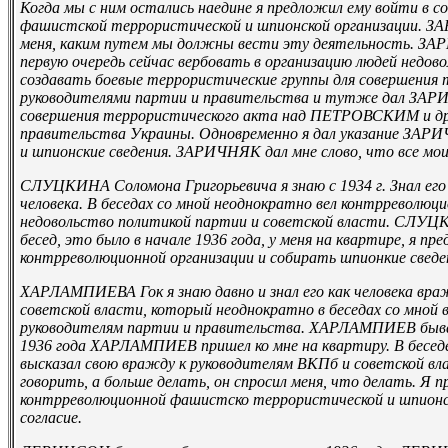
Когда мы с ним остались наедине я предложил ему войти в 
фашистской террористической и шпионской организации. ЗА
меня, каким путем мы должны вести эту деятельность. ЗАР
первую очередь сейчас вербовать в организацию людей недов
создавать боевые террористические группы для совершения 
руководителями партии и правительства и тут­же дал ЗАР
совершения террористического акта над ПЕТРОВСКИМ и др
правительства Украины. Одновременно я дал указание ЗАР
и шпионские сведения. ЗАРИЧНЯК дал мне слово, что все мо
СЛУЦКИНА Соломона Григорьевича я знаю с 1934 г. Знал его
человека. В беседах со мной неоднократно вел контрреволюц
недовольство политикой партии и советской власти. СЛУЦКИ
бесед, это было в начале 1936 года, у меня на квартире, я
контрреволюционной организации и собирать шпионкие сведени
ХАРЛАМПИЕВА Гок я знаю давно и знал его как человека вра
советской власти, который неоднократно в беседах со мной
руководителям партии и правительства. ХАРЛАМПИЕВ бывал
1936 года ХАРЛАМПИЕВ пришел ко мне на квартиру. В бес
высказал свою вражду к руководителям ВКП­б и советской вла
говорить, а больше делать, он спросил меня, что делать. Я 
контрреволюционной фашистско­ террористической и шпионск
согласие.