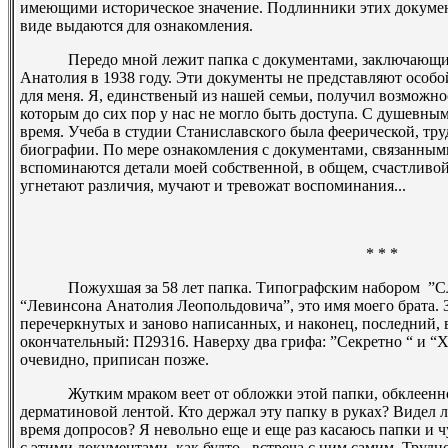
имеющими историческое значение. Подлинники этих докумен
виде выдаются для ознакомления.
Передо мной лежит папка с документами, заключающими 
Анатолия в 1938 году. Эти документы не представляют особо
для меня. Я, единственый из нашей семьи, получил возможно
которым до сих пор у нас не могло быть доступа. С душевны
время. Учеба в студии Станиславского была феерической, тр
биографии. По мере ознакомления с документами, связанным
вспоминаются детали моей собственной, в общем, счастливой
угнетают различия, мучают и тревожат воспоминания...
* * *
Пожухшая за 58 лет папка. Типографским набором ­ ”Следс
“Левинсона Анатолия Леопольдовича”, это имя моего брата. З
перечеркнутых и заново написанных, и наконец, последний, 
окончательный: П­29316. Наверху два грифа: ”Секретно “ и “
очевидно, приписан позже.
Жутким мраком веет от обложки этой папки, обклеенно
дерматиновой лентой. Кто держал эту папку в руках? Видел л
время допросов? Я невольно еще и еще раз касаюсь папки и ч
с этими документами, как будто, ­ встреча с ним самим. Трудн