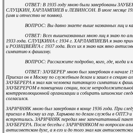
ОТВЕТ: В 1935 году мною были завербованы ЗАУБЕРЕ
СЛУЦКИН, ХАРЛАМПИЕВ и ЛЕВИНСОН. В июле месяце 1937
(имя и отчество не помню).
ВОПРОС: Вы давно знаете выше названных лиц и как 
ОТВЕТ: Всех вышеназванных мною лиц я знаю по аль
1933 года. СЛУЦКИНА с 1934 г. ХАРЛАМПИЕВА я знаю приме
и РОЗНЦВЕЙГА с 1937 года. Всех их я знаю как явно антисо
симпатию к фашизму.
ВОПРОС: Расскажите подробно, кого, где, когда и ка
ОТВЕТ: ЗАУБЕРЕР мною был завербован в начале 1936 го
Приехал он в Москву по служебным делам и зашел в секцию ал
ЗАУБЕРЕРА я знал как человека питающего симпатии к фаши
ЗАУБЕРЕРОМ в помещении секции, после непродолжительной 
контрреволюционной организации и собирать шпионские све
согласился.
ЗАРИЧНЯК мною был завербован в конце 1936 года. При с
приехал в Москву из гор. Харькова по делам службы в ОПТЭ и 
встретились. ЗАРИЧНЯК передал мне запечататнный пакет
ЗАУБЕРЕРА. После беседы с ЗАРИЧНЯКОМ по вопросам альпи
антисоветском духе, а я его и до того знал как антисоветск