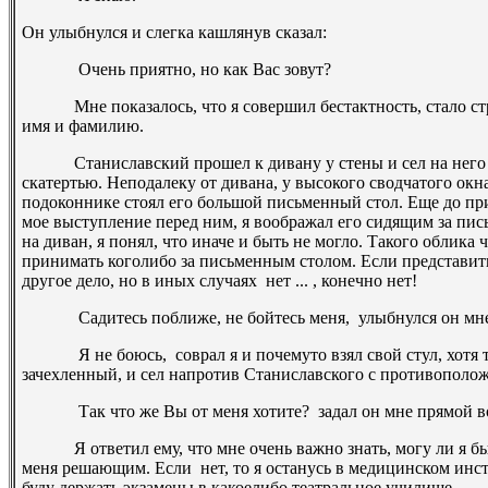
Он улыбнулся и слегка кашлянув сказал:
­ Очень приятно, но как Вас зовут?
Мне показалось, что я совершил бестактность, стало стра
имя и фамилию.
Станиславский прошел к дивану у стены и сел на него з
скатертью. Неподалеку от дивана, у высокого сводчатого ок
подоконнике стоял его большой письменный стол. Еще до при
мое выступление перед ним, я воображал его сидящим за пись
на диван, я понял, что иначе и быть не могло. Такого облика
принимать кого­либо за письменным столом. Если представить
другое дело, но в иных случаях ­ нет ... , конечно нет!
­ Садитесь поближе, не бойтесь меня, ­ улыбнулся он мн
­ Я не боюсь, ­ соврал я и почему­то взял свой стул, хотя та
зачехленный, и сел напротив Станиславского с противополо
­ Так что же Вы от меня хотите? ­ задал он мне прямой в
Я ответил ему, что мне очень важно знать, могу ли я быть
меня решающим. Если ­ нет, то я останусь в медицинском инсти
буду держать экзамены в какое­либо театральное училище.