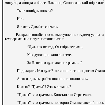
минуты, а иногда и более. Наконец, Станиславский обратилс
­ Ты что­нибудь поняла?
­ Нет.
­ Я ­ тоже. Давайте сначала.
Раскрасневшийся после выступления студиец успел за эт
темпераментно и чуть потише начал:
“Дул, как всегда, Октябрь ветрами,
Как дуют при капитализме.
За Невским дули авто и трамы... “
­ Подождите. Кто дули? ­ остановил его вопросом Стани
­ Авто и трамы, ­ робко пояснил исполнитель.
­ Кто­кто? “Трамы”? Это кто такие?
­ “Трамы” ­ это трамваи, Константин Сергеевич.
­ “Трамы” ­ это трамваи,­ повторил Станиславский, неск