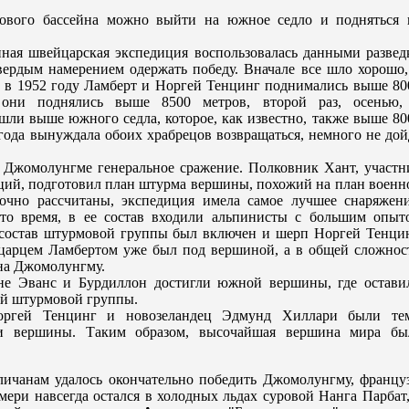
нового бассейна можно выйти на южное седло и подняться 
ная швейцарская экспедиция воспользовалась данными развед
ердым намерeнием одержать победу. Вначале все шло хорошо,
ы в 1952 году Ламберт и Норгей Тенцинг поднимались выше 80
 они поднялись выше 8500 метров, второй раз, осенью,
ли выше южного седла, которое, как известно, также выше 80
года вынуждала обоих храбрeцов возвращаться, немного не дой
 Джомолунгме генеральное сражение. Полковник Хант, участн
ций, подготовил план штурма вершины, похожий на план военн
очно рассчитаны, экспедиция имела самое лучшее снаряжени
 то врeмя, в ее состав входили альпинисты с большим опыт
 состав штурмовой группы был включен и шерп Норгей Тенцин
йцарцем Ламбертом уже был под вершиной, а в общей сложнос
 на Джомолунгму.
ане Эванс и Бурдиллон достигли южной вершины, где остави
ей штурмовой группы.
ргей Тенцинг и новозеландец Эдмунд Хиллари были те
гли вершины. Таким образом, высочайшая вершина мира бы
личанам удалось окончательно победить Джомолунгму, францу
ммери навсегда остался в холодных льдах суровой Нанга Парбат,