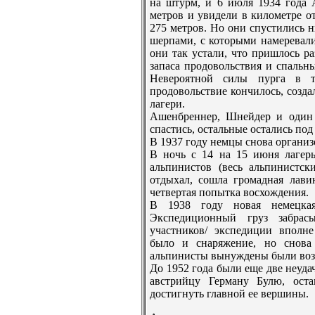
на штурм, и 6 июля 1934 года
метров и увидели в километрe от
275 метров. Но они спустились н
шерпами, с которыми намерeвали
они так устали, что пришлось ра
запаса продовольствия и спальн
Невероятной силы пурга в т
продовольствие кончилось, созд
лагери.
Ашенбрeннер, Шнейдер и один 
спастись, остальные остались по
В 1937 году немцы снова организ
В ночь с 14 на 15 июня лагер
альпинистов (весь альпинистск
отдыхал, сошла громадная лави
четвертая попытка восхождения.
В 1938 году новая немецка
Экспедиционный груз забрас
участников/ экспедиции вполне
было и снаряжение, но снова 
альпинисты вынуждены были воз
До 1952 года были еще две неуда
австрийцу Герману Булю, оста
достигнуть главной ее вершины.