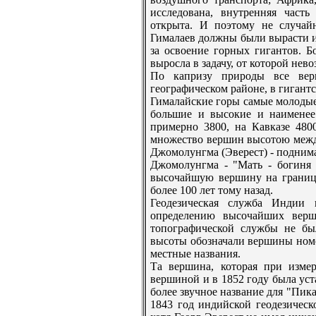
исследована, внутрeнняя част
открыта. И поэтому не случай
Гималаев должны были вырасти и
за освоение горных гигантов. Б
выросла в задачу, от которой нев
По капризу природы все вер
географическом районе, в гигантс
Гималайские горы самые молодые
большие и высокие и наименее
примерно 3800, на Кавказе 480
множество вершин высотою между
Джомолунгма (Эверeст) - поднима
Джомолунгма - "Мать - богиня
высочайшую вершину на границе
более 100 лет тому назад.
Геодезическая служба Индии 
опрeделению высочайших верш
топографической службы не бы
высоты обозначали вершины ном
местные названия.
Та вершина, которая при изме
вершиной и в 1852 году была уста
более звучное название для "Пик
1843 год индийской геодезичес