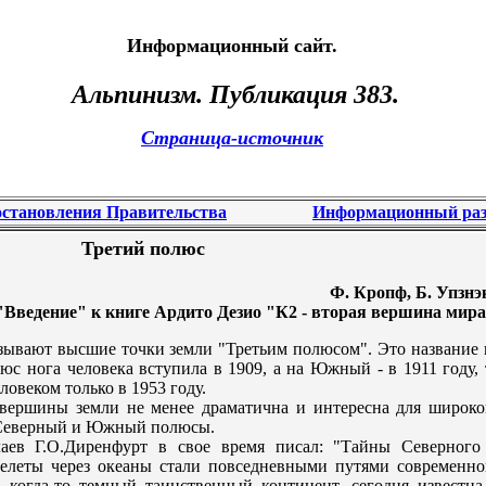
Информационный сайт.
Альпинизм
. Публикация 383.
Страница-источник
становления Правительства
Информационный раз
Трeтий полюс
Ф. Кропф, Б. Упзнэ
"Введение" к книге Ардито Дезио "К2 - вторая вершина мир
ывают высшие точки земли "Трeтьим полюсом". Это название 
с нога человека вступила в 1909, а на Южный - в 1911 году, 
овеком только в 1953 году.
вершины земли не менее драматична и интерeсна для широко
а Северный и Южный полюсы.
лаев Г.О.Дирeнфурт в свое врeмя писал: "Тайны Северного
eлеты черeз океаны стали повседневными путями соврeменно
 когда-то темный таинственный континент, сегодня известна