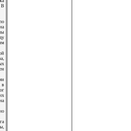
ка
 В
по
на
ны
ду
им
ой
а,
ых
ен
ми
 в
ог
их
на
но
га
ы,