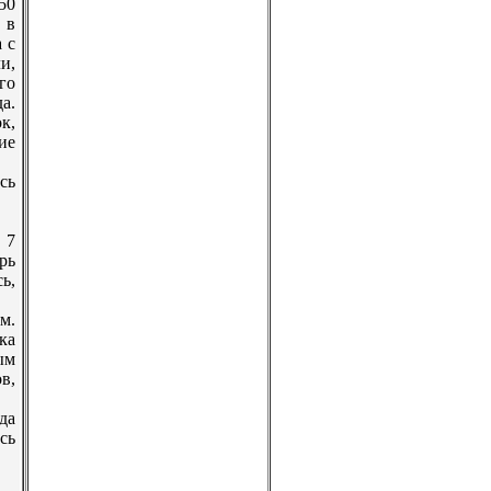
50
 в
 с
и,
го
а.
к,
ие
сь
 7
рь
ь,
м.
ка
ым
в,
да
сь