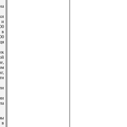
на
ки
 и
00
 в
00
дя
ик
ой
е,
ом
г,
ти
ли
ми
ла
зы
 в