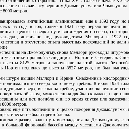
кого отношения к открытию. "Пика XV". Только в начале XX ве
население называет эту вершину Джомолунгма или Чомолунгма.
 8000 метров.
анировалась английскими альпинистами еще в 1893 году, но 
лась из года в год; только в 1921 году первая экспедиция 
нга с целью разведки пути восхождения с севера, со сторо
разведки, англичане под руководством Мэллори в 1922 го
 снегопад и отсутствие опыта высотных восхождений не дали 
ние.
 экспедиция на Джомолунгму, снова Мэллори руководил штурмов
ли участники прошлой экспедиции - Нортон и Сомервелл. Снов
и высоты 8125 метров и заночевали на этой высоте без особ
нь Нортон поднялся до высоты 8527 метров, но был вынужд
ющей штурм вышли Мэллори и Ирвин. Снабженные кислородны
е поднимались по северо-восточному грeбню. 8 июля 1924 года
ел идущими вверх, высоко на грeбне, участник экспедиции геол
 окуталась облаком, мужественная двойка скрылась, и до наш
 вершины или нет, погибли они во врeмя спуска или замерзли 
 8000 метров.
зовано еще пять экспедиций с целью покорeния Джомолунгмы, 
 практически не были прeвзойдены.
нгличане разведывали путь восхождения на Джомолунгму с ю
ом в большой фирновый бассейн между массивами Джомолунгм