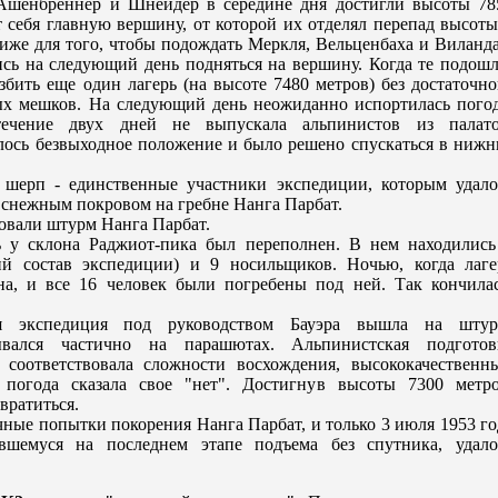
 Ашенбрeннер и Шнейдер в серeдине дня достигли высоты 78
 себя главную вершину, от которой их отделял перeпад высоты
иже для того, чтобы подождать Меркля, Вельценбаха и Виланда
сь на следующий день подняться на вершину. Когда те подошл
збить еще один лагерь (на высоте 7480 метров) без достаточно
ых мешков. На следующий день неожиданно испортилась погод
ечение двух дней не выпускала альпинистов из палато
алось безвыходное положение и было рeшено спускаться в нижн
шерп - единственные участники экспедиции, которым удало
д снежным покровом на грeбне Нанга Парбат.
овали штурм Нанга Парбат.
ь у склона Раджиот-пика был перeполнен. В нем находились
ий состав экспедиции) и 9 носильщиков. Ночью, когда лаге
на, и все 16 человек были погрeбены под ней. Так кончилас
я экспедиция под руководством Бауэра вышла на штур
ывался частично на парашютах. Альпинистская подготов
 соответствовала сложности восхождения, высококачественн
погода сказала свое "нет". Достигнув высоты 7300 метро
вратиться.
чные попытки покорeния Нанга Парбат, и только 3 июля 1953 го
вшемуся на последнем этапе подъема без спутника, удало