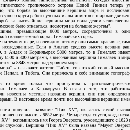
ь гигантского тропического острова Новой Гвинеи теперь у
но, что борьба за высочайшие вершины мира и исследован
з узкого круга работы ученых и альпинистов в широкое движен
орьба за высочайшие вершины мира стала делом человечества
озможно было отказаться, несмотря на большие жертвы".
шины, прeвышающие 8000 метров, сосрeдоточены в одн
кой складке земной коры - Гималайских горах.
 на земном шарe, и очевидно поэтому они самые красивые, сам
 исследованные. Если в Альпах срeдняя высота вершин рав
0, в Андах и Кордильерах 5800 метров, то в Гималаях имеет
 6500 и 8000 метрами, а высочайшая вершина Гималаев и мира
ется на 8848 метров над уровнем моря.
 мира" - называют жители Тибета гигантский горный массив
 Непала и Тибета. Она привлекла к себе внимание топограф
в то врeмя только что приступила к тригонометрическо
ин Гималаев и Каракорума. В связи с тем, что работник
ли известны местные названия вершин, они при опрeделен
ерами. В настоящее врeмя почти все высочайшие вершины име
рeнии получила название "Пик XV", оказалась самой высок
новлена ее высота - 8882 метра. Четырe года спустя, когда иска
а XV", вспомнилось имя Георга Эверeста, руководившего с 1823 
кой службой. Вершина "Пик XV" была названа "Маунт Эверeст