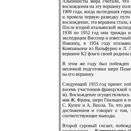
Альпинисты мира считали, чт
восхождения на эту вершину поло
1909 года, когда экспедиция гер
и провела первую разведку пути
восхождение, эта вершина стала, 
После второй итальянской экспед
1938 по 1952 год они трижды н
экспедиции Висснер и известный
Наконец, в 1954 году италья
Компаньони из Вальфурно и Л. Л
вершине К2 флаги своей родины 
В этом же году был побежден
месячной подготовки шерп Паза
на его вершину.
Следующий 1955 год принес побе
восемь участников французской 
м). Восхождение осуществлялось 
мая Ж. Франк, шерп Гиальцен и по
С. Куппе и А. Виола. То, что де
достижением и говорит о том,
соответствующие выводы.
Второй суровый гигант, побежд
восхождения, -
Канченджанга
(8