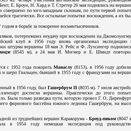
Бент, Е. Броун, Н. Хард и Т. Стрeтер 26 мая поднялись на вершин
о совершено по юго-западным склонам, по пути первой попыт
шейся трагически. Все остальные попытки восхождения, а их бы
годом в борьбе за покорeние восьмитысячников.
мляков, потерпевших неудачу при восхождении на Джомолунгму
ийский клуб в 1956 году вновь организовал экспедицию 
ки штурма вершины 18 мая Э. Рeйс и Ф. Лухсингер поднялись
хоцзе
(8545 м), а 24 мая И. Могмер и Е. Шмидт повтори
ся с 1952 года покорить
Манаслу
(8153), в 1956 году добили
и и шерп Гиальцен, бывший в 1955 году с французами на верши
нный в 1956 году, был
Гашербрум II
(8035 м). 7 июля австрий
лленпарт достигли вершины. Практически до этого попыт
о. Была только разведка пути, которую провел Г. О. Дирeнфурт
него фирнового бассейна южного ледника Гашербрум, на высо
 одной из труднейших вершин Каракорума -
Броуд-пиком
(8047 м
ала в 1954 году немецкая экспедиция под руководств