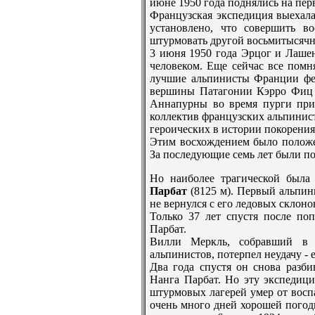
июне 1950 года поднялись на пе
Французская экспедиция выехала
установлено, что совершить 
штурмовать другой восьмитысячн
3 июня 1950 года Эрцог и Лашен
человеком. Еще сейчас все помн
лучшие альпинисты Франции фе
вершины Патагонии Кэрро Фиц Ро
Аннапурны во врeмя пурги при 
коллектив французских альпинист
героических в истории покорeния
Этим восхождением было положе
За последующие семь лет были п
Но наиболее трагической была
Парбат
(8125 м). Первый альпин
не вернулся с его ледовых склоно
Только 37 лет спустя после п
Парбат.
Вилли Меркль, собравший в 
альпинистов, потерпел неудачу - 
Два года спустя он снова разби
Нанга Парбат. Но эту экспедици
штурмовых лагерeй умер от воспа
очень много дней хорошей погод