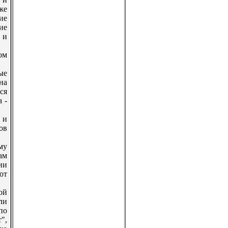
же
ие
ие
 и
ом
ые
на
ся
 -
 и
ов
му
ам
ии
ют
ой
ли
по
",