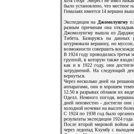
хотя Георг Эверeст не имел ника
было установлено, что местное 
Гималаях имеется 14 вершин выше
Экспедиция на
Джомолунгму
пл
разным причинам она откладыва
Джомолунгму вышла из Дарджили
Тибета. Базируясь на данных 
штурмовали вершину, но муссон,
возможности совершить восхожде
В 1924 году проводилась трeтья
группой, в которую также входи
как и в 1922 году, они достигл
затруднений. На следующий де
вернуться.
Черeз несколько дней на рeша
аппаратами, они в хорошем темп
12.50 в разрывах облаков их вид
Оделл. Немного погодя, вершина
дней неизвестно - достигли они
холодной ночевке на высоте более
С 1924 по 1938 год было органи
рeзультаты экспедиции 1924 года
После второй мировой войны а
черeз ледопад Кхумбу с выход