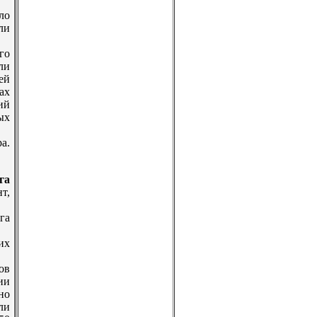
ло
ли
го
ли
ей
ах
ий
ых
а.
га
т,
га
их
ов
ии
но
ли