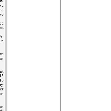
ам
 с
ро
но
 с
ль
А.
на
ле
ли
ая
15
16
у,
ся
ли
ки
ой