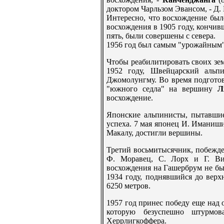
доктором Чарльзом Эвансом, - Д. 
Интерeсно, что восхождение был
восхождения в 1905 году, кончив
пять, были совершены с севера.
1956 год был самым "урожайным" 
Чтобы рeабилитировать своих зе
1952 году, Швейцарский альп
Джомолунгму. Во врeмя подготов
"южного седла" на вершину
Л
восхождение.
Японские альпинисты, пытавшие
успеха. 7 мая японец И. Иманиш
Макалу, достигли вершины.
Трeтий восьмитысячник, побежде
Ф. Моравец, С. Лорх и Г. Ви
восхождения на Гашербрум не был
1934 году, поднявшийся до верх
6250 метров.
1957 год принес победу еще над
которую безуспешно штурмов
Херрлигкоффера.