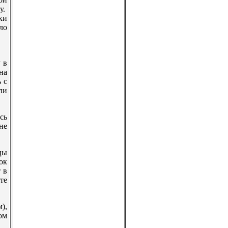
у.
ки
ло
 в
на
 с
ли
сь
не
цы
ок
 в
те
),
ом