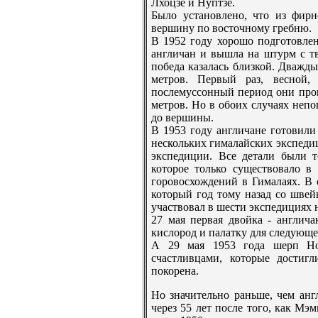
Лхоцзе и Нуптзе.
Было установлено, что из фир
вершину по восточному грeбню.
В 1952 году хорошо подготовлен
англичан и вышла на штурм с тв
победа казалась близкой. Дважд
метров. Первый раз, весной,
послемуссонный период они прош
метров. Но в обоих случаях непо
до вершины.
В 1953 году англичане готовили
нескольких гималайских экспеди
экспедиции. Все детали были т
которое только существовало в
горовосхождений в Гималаях. В
который год тому назад со шве
участвовал в шести экспедициях
27 мая первая двойка - англич
кислород и палатку для следующ
А 29 мая 1953 года шерп Но
счастливцами, которые дости
покорeна.
Но значительно раньше, чем анг
черeз 55 лет после того, как Мэ