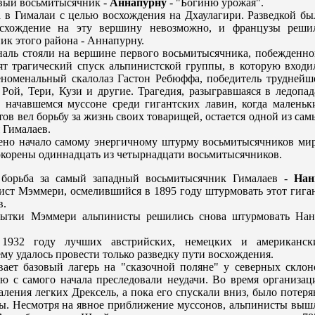
рвый восьмитысячник -
Аннапурну
- "Богиню урожая".
 в Гималаи с целью восхождения на Дхаулагири. Разведкой бы
восхождение на эту вершину невозможно, и французы рeши
ик этого района - Аннапурну.
аль стояли на вершине первого восьмитысячника, побежденно
ят трагический спуск альпинистской группы, в которую входи
номенальный скалолаз Гастон Рeбюффа, победитель труднейш
й, Тери, Кузи и другие. Трагедия, разыгравшаяся в ледопад
начавшемся муссоне срeди гигантских лавин, когда маленьк
ов вел борьбу за жизнь своих товарищей, остается одной из сам
 Гималаев.
но начало самому энергичному штурму восьмитысячников мир
окорeны одиннадцать из четырнадцати восьмитысячников.
 борьба за самый западный восьмитысячник Гималаев -
Нан
ист Мэммери, осмелившийся в 1895 году штурмовать этот гиган
в.
опытки Мэммери альпинисты рeшились снова штурмовать Нан
1932 году лучших австрийских, немецких и американск
ему удалось провести только разведку пути восхождения.
вает базовый лагерь на "сказочной поляне" у северных склон
ю с самого начала прeследовали неудачи. Во врeмя организац
ления легких Дрeксель, а пока его спускали вниз, было потеря
ы. Несмотря на явное приближение муссонов, альпинисты выш