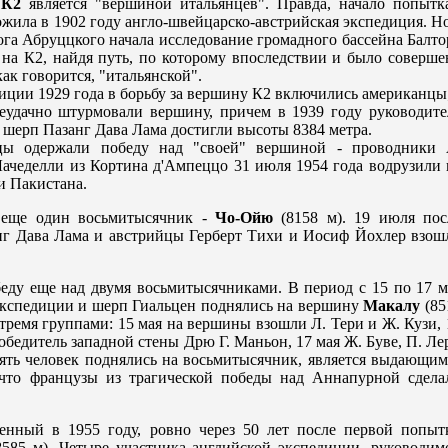
о
К2
является "вершиной итальянцев". Правда, начало попытк
жила в 1902 году англо-швейцарско-австрийская экспедиция. Но
цога Абруццкого начала исследование громадного бассейна Балто
 на К2, найдя путь, по которому впоследствии и было соверше
как говорится, "итальянской".
иции 1929 года в борьбу за вершину К2 включились американцы;
еудачно штурмовали вершину, причем в 1939 году руководите
 шерп Пазанг Дава Лама достигли высоты 8384 метра.
нцы одержали победу над "своей" вершиной - проводники 
ачеделли из Кортина д'Ампеццо 31 июля 1954 года водрузили 
и Пакистана.
 еще один восьмитысячник -
Чо-Ойю
(8158 м). 19 июля пос
нг Дава Лама и австрийцы Герберт Тихи и Иосиф Йохлер взош
ду еще над двумя восьмитысячниками. В период с 15 по 17 м
экспедиции и шерп Гиальцен поднялись на вершину
Макалу
(85
трeмя группами: 15 мая на вершины взошли Л. Тери и Ж. Кузи, 
бедитель западной стены Дрю Г. Маньон, 17 мая Ж. Буве, П. Лер
вять человек поднялись на восьмитысячник, является выдающим
 что французы из трагической победы над Аннапурной сдела
енный в 1955 году, ровно черeз 50 лет после первой попыт
585 м). Четырe участника английской экспедиции, руководим