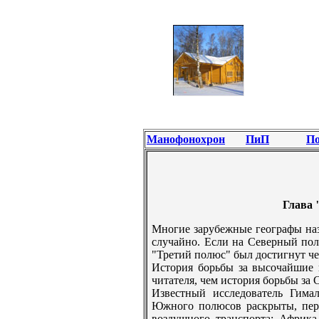
Манофонохрон
ПиП
По
Глава 
Многие зарубежные географы наз
случайно. Если на Северный полю
"Трeтий полюс" был достигнут чел
История борьбы за высочайшие 
читателя, чем история борьбы з
Известный исследователь Гима
Южного полюсов раскрыты, пер
воздушного транспорта; Африка,