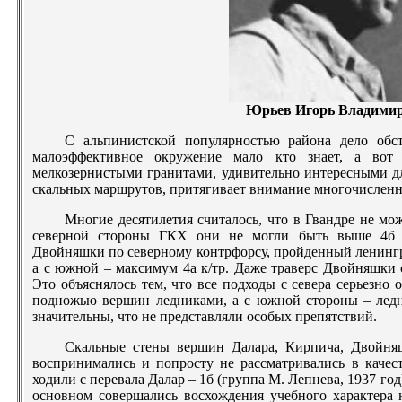
Юрьев Игорь Владими
С альпинистской популярностью района дело обс
малоэффективное окружение мало кто знает, а вот
мелкозернистыми гранитами, удивительно интересными дл
скальных маршрутов, притягивает внимание многочисленн
Многие десятилетия считалось, что в Гвандре не мож
северной стороны ГКХ они не могли быть выше 4б к/
Двойняшки по северному контрфорсу, пройденный ленинг
а с южной – максимум 4а к/тр. Даже траверс Двойняшки 
Это объяснялось тем, что все подходы с севера серьезн
подножью вершин ледниками, а с южной стороны – ледн
значительны, что не представляли особых препятствий.
Скальные стены вершин Далара, Кирпича, Двойняш
воспринимались и попросту не рассматривались в качес
ходили с перевала Далар – 1б (группа М. Лепнева, 1937 год
основном совершались восхождения учебного характера 