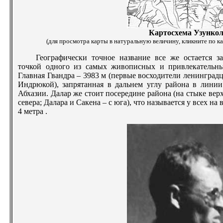
Картосхема Узунко
(для просмотра карты в натуральную величину, кликните по кар
Географически точное название все же остается з
точкой одного из самых живописных и привлекательны
Главная Гвандра – 3983 м (первые восходители ленинградц
Индрюкой), запрятанная в дальнем углу района в лини
Абхазии. Далар же стоит посередине района (на стыке в
севера; Далара и Сакена – с юга), что называется у всех на
4 метра
.