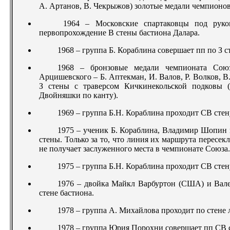
А. Артанов, В. Чекрыжов) золотые медали чемпионо
1964 – Московские спартаковцы под руков
первопрохождение В стены бастиона Далара.
1968 – группа Б. Кораблина совершает пп по З с
1968 – бронзовые медали чемпионата Союз
Арцишевского – Б. Аптекман, И. Валов, Р. Волков, В
З стены с траверсом Кичкинекольской подковы 
Двойняшки по канту).
1969 – группа Б.Н. Кораблина проходит СВ сте
1975 – ученик Б. Кораблина, Владимир Шопин 
стены. Только за то, что линия их маршрута пересекл
не получает заслуженного места в чемпионате Союза.
1975 – группа Б.Н. Кораблина проходит СВ стен
1976 – двойка Майкл Варбуртон (США) и Вале
стене бастиона.
1978 – группа А. Михайлова проходит по стене 
1978 – группа Юрия Порохни совершает пп СВ с