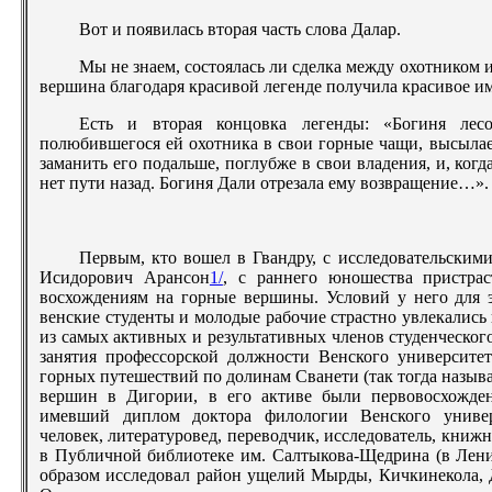
Вот и появилась вторая часть слова Далар.
Мы не знаем, состоялась ли сделка между охотником 
вершина благодаря красивой легенде получила красивое им
Есть и вторая концовка легенды: «Богиня лесо
полюбившегося ей охотника в свои горные чащи, высылае
заманить его подальше, поглубже в свои владения, и, когд
нет пути назад. Богиня Дали отрезала ему возвращение…».
Первым, кто вошел в Гвандру, с исследовательским
Исидорович Арансон
1/
, с раннего юношества пристра
восхождениям на горные вершины. Условий у него для э
венские студенты и молодые рабочие страстно увлекалис
из самых активных и результативных членов студенческог
занятия профессорской должности Венского университ
горных путешествий по долинам Сванети (так тогда называ
вершин в Дигории, в его активе были первовосхожде
имевший диплом доктора филологии Венского универс
человек, литературовед, переводчик, исследователь, книж
в Публичной библиотеке им. Салтыкова-Щедрина (в Лени
образом исследовал район ущелий Мырды, Кичкинекола, 