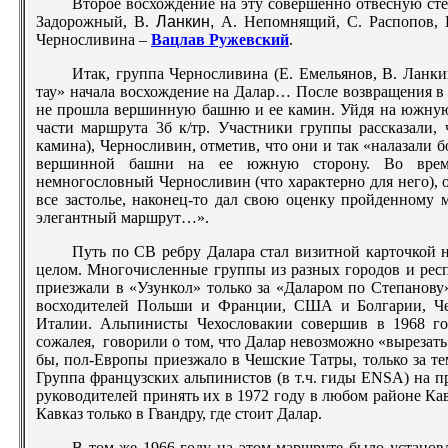
Второе восхождение на эту совершенно отвесную сте
Задорожный, В.
Ланкин,
А. Непомнящий, С. Распопов, Е
Черносливина –
Вацлав Ружевский
.
Итак, группа Черносливина (Е. Емельянов, В. Ланки
тау» начала восхождение на Далар… После возвращения в л
не прошла вершинную башню и ее камин. Уйдя на южную 
части маршрута 3б к/тр. Участники группы рассказали, 
камина), Черносливин, отметив, что они и так «налазали б
вершинной башни на ее южную сторону. Во время
немногословный Черносливин (что характерно для него), 
все застолье, наконец-то дал свою оценку пройденному 
элегантный маршрут…».
Путь по СВ ребру Далара стал визитной карточкой н
целом. Многочисленные группы из разных городов и рес
приезжали в «Узункол» только за «Даларом по Степанову
восходителей Польши и Франции, США и Болгарии, Че
Италии. Альпинисты Чехословакии совершив в 1968 го
сожалея, говорили о том, что Далар невозможно «вырезать»
бы, пол-Европы приезжало в Чешские Татры, только за т
Группа французских альпинистов (в т.ч. гиды ENSA) на 
руководителей принять их в 1972 году в любом районе Кав
Кавказ только в Гвандру, где стоит Далар.
В том же 1966 году на этом маршруте было установ