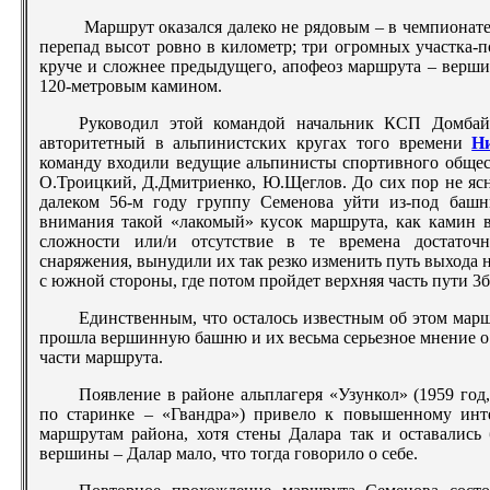
Маршрут оказался далеко не рядовым – в чемпионате
перепад высот ровно в километр; три огромных участка-
круче и сложнее предыдущего, апофеоз маршрута – верши
120-метровым камином.
Руководил этой командой начальник КСП Домбай
авторитетный в альпинистских кругах того времени
Н
команду входили ведущие альпинисты спортивного общес
О.Троицкий, Д.Дмитриенко, Ю.Щеглов. До сих пор не ясн
далеком 56-м году группу Семенова уйти из-под баш
внимания такой «лакомый» кусок маршрута, как камин
сложности или/и отсутствие в те времена достаточн
снаряжения, вынудили их так резко изменить путь выхода
с южной стороны, где потом пройдет верхняя часть пути 3б 
Единственным, что осталось известным об этом марш
прошла вершинную башню и их весьма серьезное мнение о
части маршрута.
Появление в районе альплагеря «Узункол» (1959 год,
по старинке – «Гвандра») привело к повышенному инт
маршрутам района, хотя стены Далара так и оставались
вершины – Далар мало, что тогда говорило о себе.