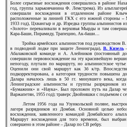
Более серьезные восхождения совершались в районе Нахар
год, группа харьковчанина Ф. Лемстрема). Из альплагер
совершали восхождения в отдаленном районе Клы
расположенные за линией ГКХ с его южной стороны
–
1933 год), Цхвангыр и др. Изредка группы альпинистов и
«Золото» переваливали в верховья Мырды и там соверша
Кара-Баши, Пирамиду, Трапецию, Ак-баши…
Тройка армейских альпинистов под руководством В
в подводной лодке при защите Ленинграда),
В. Кизель
–
Абалаковской команде и А. Алейников (постоянный до
совершили первовосхождение на эту красивейшую вершин
непогоду, плутали по маршруту, но альпинистское чуть
Оценили они свой маршрут как 3б к/тр. Впоследств
подкорректирована, а категория трудности повышена д
Далара началось лишь в 50 гг. минувшего века, когд
Ленинградские альпинисты и группы разрядников из
«Бумажник» и «Наука». Был проложен путь на Далар чер
Варжапетян, 1955 год); траверс Двойняшки с подъемом с се
Летом 1956 года на Узункольской поляне, выстро
лагеря разрядников из Домбая. Основной целью небо
восхождения, заявленного командой Домбайского альп
Маршрут восхождения для того времени, был выбран
совершено в этом районе – Далар по СВ ребру.