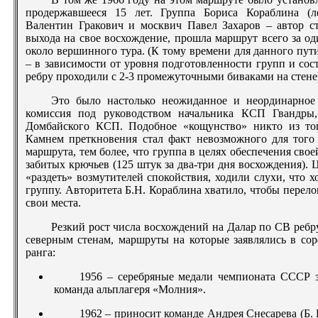
продержавшееся 15 лет. Группа Бориса Кораблина (
Валентин Гракович и москвич Павел Захаров – автор ст
выхода на свое восхождение, прошла маршрут всего за од
около вершинного тура. (К тому времени для данного пут
– в зависимости от уровня подготовленности групп и со
ребру проходили с 2-3 промежуточными биваками на стене
Это было настолько неожиданное и неординарное 
комиссия под руководством начальника КСП Гвандры,
Домбайского КСП. Подобное «кощунство» никто из тог
Камнем преткновения стал факт невозможного для того
маршрута, тем более, что группа в целях обеспечения сво
забитых крючьев (125 штук за два-три дня восхождения). 
«раздеть» возмутителей спокойствия, ходили слухи, что
группу. Авторитета Б.Н. Кораблина хватило, чтобы перело
свои места.
Резкий рост числа восхождений на Далар по СВ ребр
северным стенам, маршруты на которые заявлялись в со
ранга:
1956 – серебряные медали чемпионата СССР 
команда альплагеря «Молния».
1962 – приносит команде Андрея Снесарева (Б. 