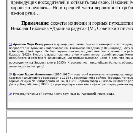
предыдущих восходителей и оставить там свою. Наконец Ма
хорошего человека. Но в средней части вершинного греб
из-под руки…
Примечание
: сюжеты из жизни и горных путешеств
Николая Тихонова «Двойная радуга» (М., Советский писате
1/
Аронсон Марк Исидорович
– доктор филологии Венского Университета, литерату
проработал в Публичной библиотеке им. Салтыкова-Щедрина (в Ленинграде). Акти
в Австрии, Швейцарии. Он был первым, кто открыл для советских альпинистов райо
Кавказе (1929). Вместе с известным писателем и ценителем горной природы Ник
российского и советского альпинизма. Он первым высказал идею о том, что при
восхождении на Эверест (это в 1935!). К
сожалению, тяжелейшая болезнь оборвал
альпинизма (прим. ред.).
2/
Делоне Борис Николаевич
(1890-1980) – советский математик, член-корреспонд
советских альпинистов совершает в
1925 г
. восхождения в районе
Теберды, «откры
горную секцию Ленинградского ОПТЭ. В 1931 – организатор и начальник лагеря ра
Дых-су. Разработ
а
л
(
1935 г
.) существующую ныне
классификацию
маршрутов на вер
3/
Руководителем 2-ой группы «Уллу-тау» был В. Ружевский (прим. ред.).