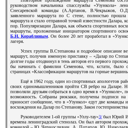
Повторное прохождение маршрута Семенова состоя
руководством начальника спасслужбы «Узункола» ле
Снесаревской команды (А.Артанов, В.Чекрыжов, О.Др
заявленного маршрута по С стене, полностью прошла
маршрута и стало отправной точкой известности Далара, к
пор. Популяризации Далара, как объекта спортивных вос
маршруты, проложенные инициатором спортивного осво
Б.Н. Кораблиным
. Он более 20 лет проработал в «Узун
лагеря.
Успех группы В.Степанова и подробное описание ве
маршрут, получив именную приставку – «Далар по Степа
долгие годы отодвинул в тень авторов его первого прохож
бы начинать с фамилии Семенова, что, кстати, было 
страницах «Классификации маршрутов на горные вершины
Ещё в 1962 году, один из спортивных апологетов ра
своих единомышленников пройти СВ ребро на Даларе. Но 
позволяли друзьям собраться в одно время в «Узунколе», п
возможность. Собраны рюкзаки, получены подписи на
приносит сообщение, что в «Узункол» едут две команды из
восхождения на Далар по Степанову. Закон гостеприимства 
Руководителем 1-ой группы «Уллу-тау»
3/
был Юрий Ив
времена ленинградский стенолаз. Он был автором прохож
командой – Ю.
Черносливин, А. Потапов, Ю. Николаев,