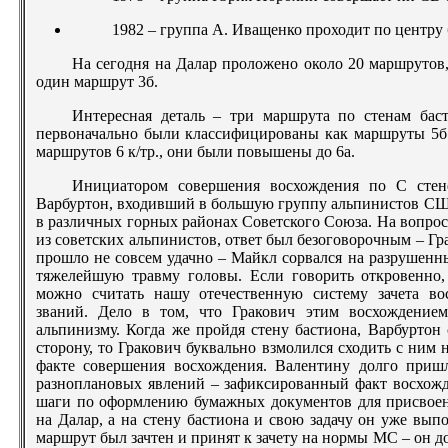
1982 – группа А. Иващенко проходит по центру 
На сегодня на Далар проложено около 20 маршрутов, 
один маршрут 3б.
Интересная деталь – три маршрута по стенам бас
первоначально были классифицированы как маршруты 5б.
маршрутов 6 к/тр., они были повышены до 6а.
Инициатором совершения восхождения по С стен
Варбуртон, входивший в большую группу альпинистов СШ
в различных горных районах Советского Союза. На вопрос
из советских альпинистов, ответ был безоговорочным – Гр
прошло не совсем удачно – Майкл сорвался на разрушен
тяжелейшую травму головы. Если говорить откровенно,
можно считать нашу отечественную систему зачета в
званий. Дело в том, что Гракович этим восхождени
альпинизму. Когда же пройдя стену бастиона, Варбуртон
сторону, то Гракович буквально взмолился сходить с ним 
факте совершения восхождения. Валентину долго приш
разноплановых явлений – зафиксированный факт восхож
шаги по оформлению бумажных документов для присвоен
на Далар, а на стену бастиона и свою задачу он уже выпо
маршрут был зачтен и принят к зачету на нормы МС – он 