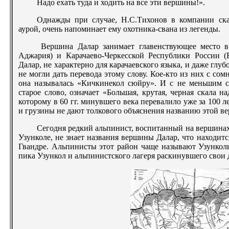
Надо ехать туда и ходить на все эти вершины!».
Однажды при случае, Н.С.Тихонов в компании ска
аурой, очень напоминает ему охотника-свана из легенды.
Вершина Далар занимает главенствующее место в
Аджария) и Карачаево-Черкесской Республики России 
Далар, не характерно для карачаевского языка, и даже глу
не могли дать перевода этому слову. Кое-кто из них с сом
она называлась «Кичкинекол сюйру». И с не меньшим с
старое слово, означает «Большая, крутая, черная скала 
которому в 60 гг. минувшего века перевалило уже за 100 л
и грузины не дают толкового объяснения названию этой в
Сегодня редкий альпинист, воспитанный на вершинах
Узунколе, не знает названия вершины Далар, что находитс
Гвандре. Альпинисты этот район чаще называют Узункол
пика Узункол и альпинистского лагеря раскинувшего свои 