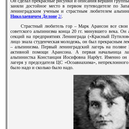
Он сделал прекрасные рисунки и описания вершин групп
заняли достойное место в первом путеводителе по Зап
ленинградским ученым и страстным любителем альпи
Николаевичем Делоне
2/
.
Страстный любитель гор – Марк Арансон
все свои
советского альпинизма конца 20 гг. минувшего века. Он
секций на предприятиях Ленинграда («Красный Путилове
лицо знала студенческая молодежь, он был прекрасным л
– альпинизма. Первый ленинградский лагерь на поляне 
активной помощи Арансона. А первая начальница лаг
альпинистка Констанция Иосифовна Нарбут. Именно он х
лагеря у председателя ЦС «Осоавиахима», непреклонного
было надо и сколько было надо.