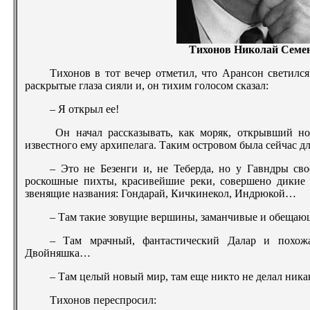
Тихонов Николай Семе
Тихонов в тот вечер отметил, что Арансон светилс
раскрытые глаза сияли и, он тихим голосом сказал:
– Я открыл ее!
Он начал рассказывать, как моряк, открывший но
известного ему архипелага. Таким островом была сейчас дл
– Это не Безенги и, не Теберда, но у Гавндры св
роскошные пихты, красивейшие реки, совершено дикие 
звенящие названия: Гондарай, Кичкинекол, Индрюкой…
– Там такие зовущие вершины, заманчивые и обеща
– Там мрачный, фантастический Далар и похо
Двойняшка…
– Там целый новый мир, там еще никто не делал ник
Тихонов переспросил: