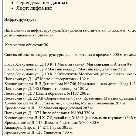
Серия дома:
нет данных
Лифт:
лифта нет
Инфраструктура:
Насыщенность инфраструктуры:
5,5
(Оценка выставляется по шкале от -1 до
дому социальных объектов).
Количество объектов: 30
Список объектов инфраструктуры расположенных в пределах 600 м. от дом
Егора Абакумова ул. Д. 10 К. 1 Магазин тканей; Магазин книги; Аптека 0 м.
Егора Абакумова ул. Д. 9 Магазин непрод.; Магазин продуктовый 72 м.
Егора Абакумова ул. Д. 10 К. 3 Общежитие Московской дорожной техничес
Палехская ул. Д. 147 Магазин продуктовый 132 м.
Холмогорская ул. Д. 5 Детский сад №1746, Начальная школа-детский сад 145
Палехская ул. Д. 145 Общежитие колледжа 180 м.
Лосевская ул. Д. 7 Школа образоват. №1137 206 м.
Лосевская ул. Д. 22 АК Сберегательный банк; Прачечная; Магазин одежды;
Холмогорская ул. Д. 1 Жил.-коммун. служба; Магазин молочный 267 м.
Ярославское ш. Д. 135 Магазин продуктовый 287 м.
Палехская ул. Д. 137 Школа образоват. №1094 339 м.
Холмогорская ул. Д. 4 К. 7 Детский сад №1341 (с ясельными группами) 348 
Ярославское ш. Д. 147 Школа-лаборатория №760 366 м.
Анадырский пр. Д. 14 К. 1 Гараж 395 м.
Ярославское ш. Д. 125 Универмаг 406 м.