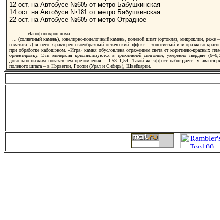
12 ост. на Автобусе №605 от метро Бабушкинская
14 ост. на Автобусе №181 от метро Бабушкинская
22 ост. на Автобусе №605 от метро Отрадное
Манофонохрон дома...
... (cолнечный камень), ювелирно-поделочный камень, полевой шпат (ортоклаз, микроклин, реже –
гематита. Для него характерен своеобразный оптический эффект – золотистый или оранжево-крас
при обработке кабошоном. «Игра» камня обусловлена отражением света от коричнево-красных пла
ориентировку. Эти минералы кристаллизуются в триклинной сингонии, умеренно твердые (6–6,5
довольно низким показателем преломления – 1,53–1,54. Такой же эффект наблюдается у авантюр
полевого шпата – в Норвегии, России (Урал и Сибирь), Швейцарии.