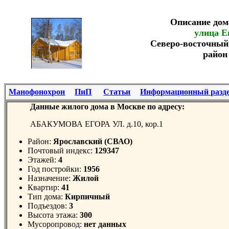
Описание дом
улица Е
Северо-восточный
район
Манофонохрон
ПиП
Статьи
Информационный разд
Данные жилого дома в Москве по адресу:
АБАКУМОВА ЕГОРА УЛ. д.10, кор.1
Район:
Ярославский (СВАО)
Почтовый индекс:
129347
Этажей:
4
Год постройки:
1956
Назначение:
Жилой
Квартир:
41
Тип дома:
Кирпичный
Подъездов:
3
Высота этажа:
300
Мусоропровод:
нет данных