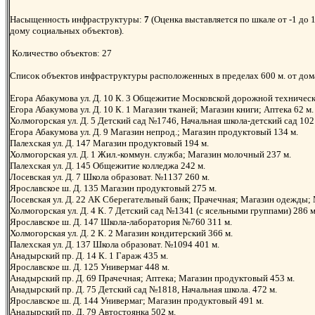
Насыщенность инфраструктуры:
7
(Оценка выставляется по шкале от -1 до 
дому социальных объектов).
Количество объектов: 27
Список объектов инфраструктуры расположенных в пределах 600 м. от дом
Егора Абакумова ул. Д. 10 К. 3 Общежитие Московской дорожной техничес
Егора Абакумова ул. Д. 10 К. 1 Магазин тканей; Магазин книги; Аптека 62 м
Холмогорская ул. Д. 5 Детский сад №1746, Начальная школа-детский сад 102
Егора Абакумова ул. Д. 9 Магазин непрод.; Магазин продуктовый 134 м.
Палехская ул. Д. 147 Магазин продуктовый 194 м.
Холмогорская ул. Д. 1 Жил.-коммун. служба; Магазин молочный 237 м.
Палехская ул. Д. 145 Общежитие колледжа 242 м.
Лосевская ул. Д. 7 Школа образоват. №1137 260 м.
Ярославское ш. Д. 135 Магазин продуктовый 275 м.
Лосевская ул. Д. 22 АК Сберегательный банк; Прачечная; Магазин одежды;
Холмогорская ул. Д. 4 К. 7 Детский сад №1341 (с ясельными группами) 286 
Ярославское ш. Д. 147 Школа-лаборатория №760 311 м.
Холмогорская ул. Д. 2 К. 2 Магазин кондитерский 366 м.
Палехская ул. Д. 137 Школа образоват. №1094 401 м.
Анадырский пр. Д. 14 К. 1 Гараж 435 м.
Ярославское ш. Д. 125 Универмаг 448 м.
Анадырский пр. Д. 69 Прачечная; Аптека; Магазин продуктовый 453 м.
Анадырский пр. Д. 75 Детский сад №1818, Начальная школа. 472 м.
Ярославское ш. Д. 144 Универмаг; Магазин продуктовый 491 м.
Анадырский пр. Д. 79 Автостоянка 502 м.