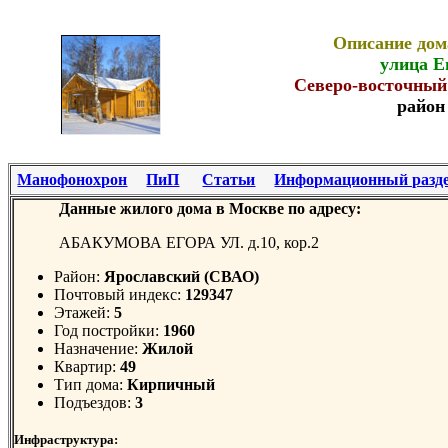
Описание дом
улица Е
Северо-восточный
район
Манофонохрон
ПиП
Статьи
Информационный разд
Данные жилого дома в Москве по адресу:
АБАКУМОВА ЕГОРА УЛ. д.10, кор.2
Район:
Ярославский (СВАО)
Почтовый индекс:
129347
Этажей:
5
Год постройки:
1960
Назначение:
Жилой
Квартир:
49
Тип дома:
Кирпичный
Подъездов:
3
Инфраструктура: