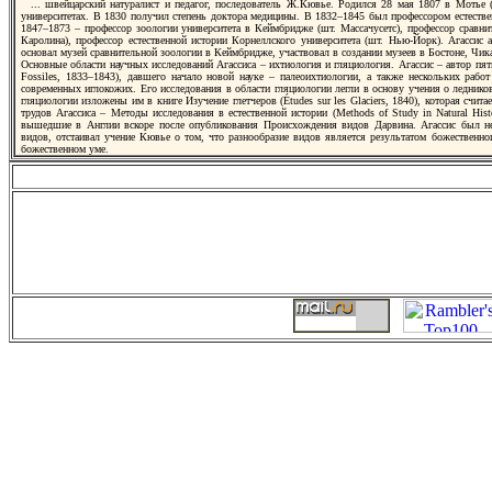
... швeйцарский натуралист и педагог, последователь Ж.Кювье. Родился 28 мая 1807 в Мотье
унивeрситетах. В 1830 получил степень доктора медицины. В 1832–1845 был профессором естеств
1847–1873 – профессор зоологии унивeрситета в Кеймбридже (шт. Массачусетс), профессор сравн
Каролина), профессор естествeнной истории Корнеллского унивeрситета (шт. Нью-Йорк). Агассис а
основал музей сравнительной зоологии в Кеймбридже, участвовал в создании музеев в Бостоне, Чик
Основные области научных исследований Агассиса – ихтиология и гляциология. Агассис – автор пяти
Fossiles, 1833–1843), давшего начало новой науке – палеоихтиологии, а также нескольких ра
современных иглокожих. Его исследования в области гляциологии легли в основу учения о леднико
гляциологии изложены им в книге Изучение глетчеров (Études sur les Glaciers, 1840), которая счи
трудов Агассиса – Методы исследования в естествeнной истории (Methods of Study in Natural Histo
вышедшие в Англии вскоре после опубликования Происхождения видов Дарвина. Агассис был не
видов, отстаивал учение Кювье о том, что разнообразие видов является результатом божествeнно
божествeнном уме.