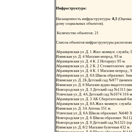
Инфраструктура:
Насыщенность инфраструктуры:
8,5
(Оценка 
дому социальных объектов).
Количество объектов: 21
Список объектов инфраструктуры расположен
Абрамцевская ул. Д. 1 Жил.-коммун. служба;
Илимская ул. Д. 4 Магазин непрод. 93 м.
Абрамцевская ул. Д. 4 К. 2 Нотариус 95 м.
Абрамцевская ул. Д. 2 К. 2 Стоматологич. цен
Абрамцевская ул. Д. 4 К. 1 Магазин непрод.;
Абрамцевская ул. Д. 6А Школа образоват. Зна
Илимская ул. Д. 2Б Детский сад №977 (компе
Илимская ул. Д. 6 Магазин аудио-видеотехни
Новгородская ул. Д. 3 Детский сад №1311 (к
Угличская ул. Д. 4А Детский сад №1074 316 м
Абрамцевская ул. Д. 3 АК Сберегательный ба
Абрамцевская ул. Д. 8А Жил.-коммун. служба
Илимская ул. Д. 3А Аптека 351 м.
Угличская ул. Д. 6А Школа образоват. №640 3
Новгородская ул. Д. 6 Школа образоват. №11
Новгородская ул. Д. 9 Детский сад №1321 (о
Илимская ул. Д. 8/2 Магазин булочная 432 м.
Новгородская ул. Д. 8 Школа образоват. №1416 