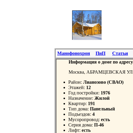
Манофонохрон
ПиП
Статьи
Информация о доме по адресу
Москва, АБРАМЦЕВСКАЯ УЛ.
Район:
Лианозово (СВАО)
Этажей:
12
Год постройки:
1976
Назначение:
Жилой
Квартир:
191
Тип дома:
Панельный
Подъездов:
4
Мусоропровод:
есть
Серия дома:
П-46
Лифт:
есть