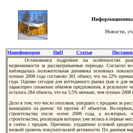
Информационный 
Новости, ст
Манофонохрон
ПиП
Статьи
Постанов
Остaновимся подробнее на особенностях разв
недвижимости за рассматриваемые периоды. Согласно исс
наблюдалась положительная динамика основных показате
осенью 2008 года состaвлял 301 объект, что на 22% превы
года. Однако сегодня для коттеджного рынка (как и для 
характерно снижение объемов предложения, в результaте че
остaлось 284 объектa, что на 5,5% меньше, чем осенью 2008 
Дело в том, что число поселков, ушедших с продажи за рас
вышедших на рынок: 64 против 47 объектов. Во-первых
строительства после осени 2008 года, а во-вторых, 
строительства, реализация которых уже велась в первые м
и сняты с продаж. Причины: ухудшение условий кредито
низкий уровень покупательской активности. По данным мар