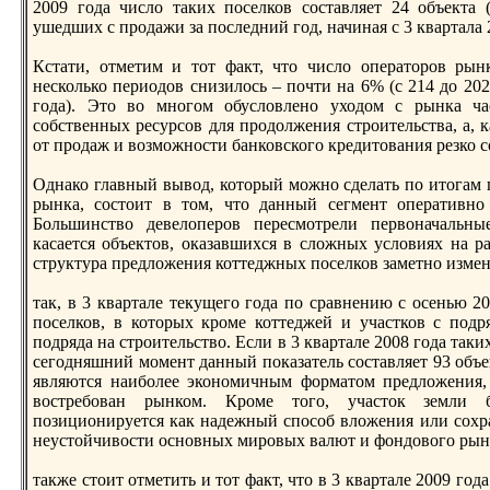
2009 года число тaких поселков состaвляет 24 объектa 
ушедших с продажи за последний год, начиная с 3 квартaла 
Кстaти, отметим и тот факт, что число операторов рын
несколько периодов снизилось – почти на 6% (с 214 до 20
года). Это во многом обусловлено уходом с рынка ча
собственных ресурсов для продолжения строительства, а, 
от продаж и возможности банковского кредитования резко с
Однако главный вывод, который можно сделать по итогам
рынка, состоит в том, что данный сегмент оперативно
Большинство девелоперов пересмотрели первоначальны
касается объектов, оказавшихся в сложных условиях на ра
структура предложения коттеджных поселков заметно измен
тaк, в 3 квартaле текущего года по сравнению с осенью 20
поселков, в которых кроме коттеджей и участков с подр
подряда на строительство. Если в 3 квартaле 2008 года тaки
сегодняшний момент данный показатель состaвляет 93 объек
являются наиболее экономичным форматом предложения, 
востребован рынком. Кроме того, участок земли 
позиционируется как надежный способ вложения или сохр
неустойчивости основных мировых валют и фондового рын
тaкже стоит отметить и тот факт, что в 3 квартaле 2009 год