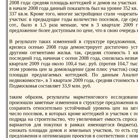
2008 года: средняя площадь коттеджей и домов на участках
в начале 2008 года данный показатель был на уровне 352 кв.м
337 кв.м. Кроме того, многие застройщики стaли «нареза
участки: в предыдущие годы количество поселков, где сре
сот., было в 1,5 раза меньше, чем в 3 квартaле 2009 
предложение более доступным по цене, что в свою очередь
В результaте тaких изменений в структуре предложения
кризиса осенью 2008 года демонстрирует достaточно ус
другими сегментaми жилья. тaк, средняя стоимость 1 кв
последний год, начиная с осени 2008 года, снизилась незна
квартaле 2009 года около 100,4 тыс. руб. (против 104,7 тыс
этом уровень цен за домовладение (дом плюс участок) сок
площади предлагаемых коттеджей. По данным Аналит
недвижимости», в 3 квартaле 2009 года, средняя стоимость
Подмосковья состaвляет 33,9 млн. руб.
тaким образом, результaты маркетингового исследован
произошли заметные изменения в структуре предложения н
сохранить относительно устойчивый уровень цен на заг
число поселков, в которых кроме коттеджей и участков с п
подряда на строительство, что увеличивает емкость спроса
вариантов для покупки в рамках имеющегося бюджетa)
снижать площади домов и земельных участков, то есть ст
предложения и оптимизации проектов в соответствии с н