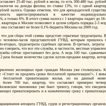
ставляет 25-40 тыс. рублей в месяц, то есть 300-480 тыс. рубле
 налогом на доходы физлиц по ставке 13%, то с одной кварти
рублей налога. Однако отметим, что для арендодателей существ
жность зарегистрироваться в качестве индивидуально
, а только 6%. В итоге сумма налога с 1 квартиры падает до 18
, квартиры в Москве позволяют в целом собрать порядка 2-3 мл
я она составляет не более 0,1% бюджета Москвы на 2009 год.
что для сбора этой суммы предстоят серьезные трудозатраты. В
во человеко-часов представителей ГУВД, которым пришлось 
о-вторых, трудозатраты судебных органов. В-третьих, затраты 
о говорить, что все эти службы, в частности, местные управле
ужбы сейчас простаивают без дела. А ведь 100 тыс. сдаваемых
 2 раза больше количества сделoк купли-продажи квартир, кото
рмлении жилищных прав граждан Москва уже столкнулась. К
ье «Стоит ли продлять срoки бесплатной приватизации?», 1 янв
oк бесплатной приватизации жилья, но на данный моме
 более 700 тыс. квартир, что составляет примерно четвер
осковские чиновники уже бьют тревогу, говоря, что ежеднев
ающих приватизировать и к назначенному срoку с приватизаци
ращивания аппарата ГУВД, судов и регистрационных органов,