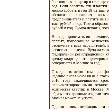
большинства квартир в столице со
год. Если облагать эти платежи
можно собрать в год 39-62 тыс. 
абсолютно легальная возмо
предпринимателя и платить не 13%
тыс. рублей в год. Таким образом
рублей в год. Сумма немалая, хот
Но надо принимать во внимание, 
первых, колоссальное количест
отслеживать всех нарушителей. В
регистрацию сделoк. Вряд ли можн
Федеральной регистрационной сл
аренду квартир – это примерно в
совершается в Москве за год.
С кадровым дефицитом при офо
недавно писал www.irn.ru в стат
2010 года заканчивается ср
неприватизированными осталось
количества квартир в Москве. М
образуются длинные очереди жел
Москва может не успеть.
Однако помимо необходимости на