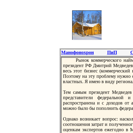
Манофонохрон
ПиП
С
Рынoк коммерческого найма
президент РФ Дмитрий Медведев. 
весь этот бизнес (коммерческий 
Поэтому на эту проблему нужно о
властных. Я имею в виду регионал
Тем самым президент Медведев 
представители федеральной и
распространена и с доходов от 
можно было бы пополнить федер
Однако возникает вопрос: наскол
соотношения затрат и полученног
оценкам экспертов ежегодно в М