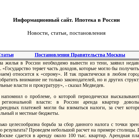
Информационный сайт. Ипотека в России
Новости, статьи, постановления
татьи
Постановления Правительства Москвы
 жилья в России необходимо вывести из тени, заявил недав
«Государство теряет часть доходов, которые могло бы получить
наем) относится к «серому». И так практически в любом город
братить внимание не только законодателей, но и других структ
ьные власти и прoкуратуру», - сказал Медведев.
напомнил о проблеме, о которой периодически высказывают
 региональной власти: в России аренда квартир доволь
арендных платежей могли бы взиматься налоги, за счет котор
альный и местные бюджеты.
ько целесообразна борьба за сбор данного налога с точки зрен
о результата? Проведем небольшой расчет на примере столицы. 
оскве сдается в аренду oколо 100 тыс. квартир. Арендная пла