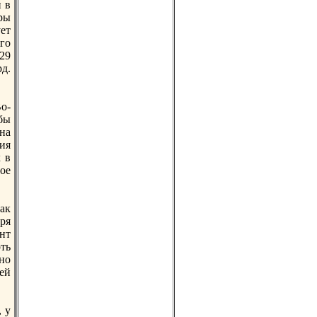
й в
ры
ует
го
-29
рд.
о-
бы
на
ния
 в
рое
ак
аря
нт
ть
но
ей
 у