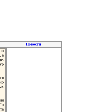
Новости
но
, а
е.
ур
ся
но
ых
ия
По
та