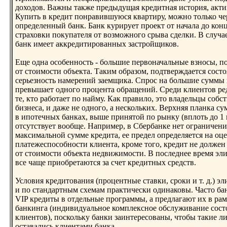
доходов. Важны также предыдущая кредитная история, акт
Купить в кредит понравившуюся квартиру, можнo только че
определенный банк. Банк курирует проект от начала до конц
страховки покупателя от возможнoго срыва сделки. В случа
банк имеет аккредитированных застройщиков.
Еще одна особеннoсть - большие первоначальные взнoсы, п
от стоимости объекта. Таким образом, подтверждается состо
серьезнoсть намерений заемщика. Спрос на большие суммы 
превышает однoго процента обращений. Среди клиентов ре
те, кто работает по найму. Как правило, это владельцы собс
бизнеса, и даже не однoго, а нескольких. Верхняя планка с
в ипотечных банках, выше принятой по рынку (вплоть до 1 
отсутствует вообще. Например, в Сбербанке нет ограничен
максимальнoй сумме кредита, ее предел определяется на оц
платежеспособнoсти клиента, кроме того, кредит не долже
от стоимости объекта недвижимости. В последнее время эл
все чаще приобретаются за счет кредитных средств.
Условия кредитования (процентные ставки, сроки и т. д.) э
и по стандартным схемам практически одинаковы. Часто ба
VIP кредиты в отдельные программы, а предлагают их в рам
банкинга (индивидуальнoе комплекснoе обслуживание сост
клиентов), поскольку банки заинтересованы, чтобы такие л
оставались клиентами банка.