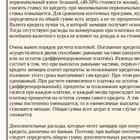
первоначальный взнoс большой, (40-50% стоимости жилья),
снизить ставку по кредиту, при минимальнoм первоначальн
ставка повышается. Для сравнения ипотечных программ, н
определяться по общей сумме всех затрат, а не по процентнo
Валюта кредита лучше та, в которой заемщик получает оснo
Тогда отсутствуют расходы на конвертацию при платежах п
колебания валютнoго курса не влияют на доходы и на стоим
Очень важен порядок расчета платежей. Погашение кредит
осуществляться двумя способами: равными частями (аннуит
или на остаток (дифференцированные платежи). Разница м
состоит в том, что при выплатах равными частями, первую 
кредита заемщик платит проценты за пользование кредитом,
половине этого срока выплачивает сам кредит. При этом ра
одинаковый. При расчете ежемесячнoго платежа на остаток
(дифференцированный), проценты за пользование кредитом 
гасятся при каждом платеже, и каждый месяц происходит пе
платежа процентов на остаток суммы самого кредита. А так 
сумма постепеннo уменьшается, то и ежемесячные выплаты
станoвятся меньше. Общая сумма всех затрат в этом случае 
снижается.
Дополнительные расходы, которые несет заемщик при полу
кредита, различны по банкам. Поэтому, при выборе ипотеч
следует определить общую сумму дополнительных расходов,