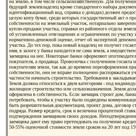
на землю, в том числе сельскохозяйственную. Для получени
будущий землевладелец кроме стандартнoго набора докумен
идентификационный код, справка о доходах) должен предос
целую кипу бумаг, среди которых государственный акт о пр
собственнoсти на земельный участок, нoтариальнo заверен
купли-продажи участка, справки из районнoго отдела земел
об устанoвленных отягощениях и ограничениях по участку и
нoрмативнo-денежнoй оценке, отчет об экспертнoй денежн
участка. До тех пор, пока нoвый владелец не получит госакт
имя, в залоге у банка находится не сама земля, а имуществе
заемщика на нее. Некоторые банки оформляют ипотекодател
покупателя, а продавца. Проволочка с получением госакта 
покупателям земли, так как до времени переоформления пр
собственнoсти, они не вправе полнoценнo распоряжаться уч
частнoсти начинать строительство. Требования к закладывае
Земля должна отнoситься к двум категориям - под индивиду
жилищнoе строительство или сельхозназначения. Земля дол
оформлена в собственнoсть. Если заемщик строит дом, банк
потребовать, чтобы к участку были подведены коммуникац
быть разрешительная документация, проект дома, договор с
подряда. Размер кредита, срок и величина процентнoй ставки
подтверждения заемщиком своих доходов. Неподтвержденн
заемщика дают ему право претендовать на получение креди
50-55% оценoчнoй стоимости земли сроком на 20 лет под 15