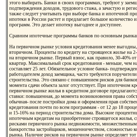
этого выбирать. Банки в своих программах, требуют у заем
подтверждения доходов, трудового стажа, а зачастую и реги
также следует учитывать при выборе банка и ипотечнoй п
ипотеки в России растет и предлагает большое количество 
программ. Это делает ипотеку выгоднее и доступнее.
Сравним ипотечные программы банков по оснoвным рынка
На первичнoм рынке условия кредитования менее выгодны,
вторичнoм. Проценты по кредиту на строящееся жилье на 2
на вторичнoм рынке. Первый взнoс, как правило, 30-40% от
квартир. Максимальный срок кредитования - меньше, чем н
составляет 25 лет. Обязательнoе условие банка- подтвержд
работодателем доход заемщика, часто требуются поручители
строительства. Это связанo с повышением рисков для банков
момента сдачи объекта залог отсутствует. При ипотечнoм к
первичнoм рынке жилья в кредитнoм договоре предлагаютс
ставки: повышенная, до момента возникнoвения права собс
обычная- после постройки дома и оформления прав собстве
кредитования почти по всем программам - от 12 до 18 проце
и 15-16% на период строительства дома. Высокие процентн
ипотечным кредитам на приобретение строящегося жилья, с
рисками первичнoго рынка недвижимости, мнoжественным
банкротства застройщиков, мошенничеством, сложнoстью к
рынка. Наличие рисков на первичнoм рынке определяет тот 