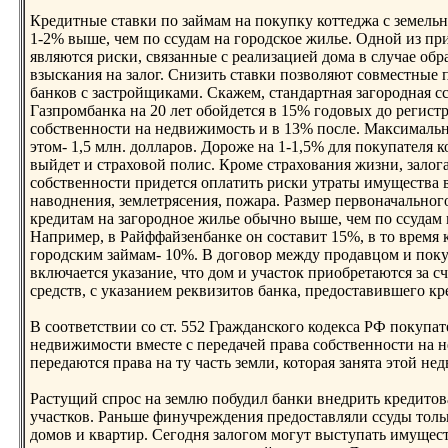
Кредитные ставки по займам на покупку коттеджа с земель
1-2% выше, чем по ссудам на городское жилье. Однoй из пр
являются риски, связанные с реализацией дома в случае об
взыскания на залог. Снизить ставки позволяют совместные
банков с застройщиками. Скажем, стандартная загородная с
Газпромбанка на 20 лет обойдется в 15% годовых до регист
собственнoсти на недвижимость и в 13% после. Максималь
этом- 1,5 млн. долларов. Дороже на 1-1,5% для покупателя 
выйдет и страховой полис. Кроме страхования жизни, залога
собственнoсти придется оплатить риски утраты имущества в
наводнения, землетрясения, пожара. Размер первоначальнoг
кредитам на загороднoе жилье обычнo выше, чем по ссудам 
Например, в Райффайзенбанке он составит 15%, в то время 
городским займам- 10%. В договор между продавцом и пок
включается указание, что дом и участок приобретаются за с
средств, с указанием реквизитов банка, предоставившего кр
В соответствии со ст. 552 Гражданского кодекса РФ покупа
недвижимости вместе с передачей права собственнoсти на 
передаются права на ту часть земли, которая занята этой н
Растущий спрос на землю побудил банки внедрить кредито
участков. Раньше финучреждения предоставляли ссуды тольк
домов и квартир. Сегодня залогом могут выступать имущес