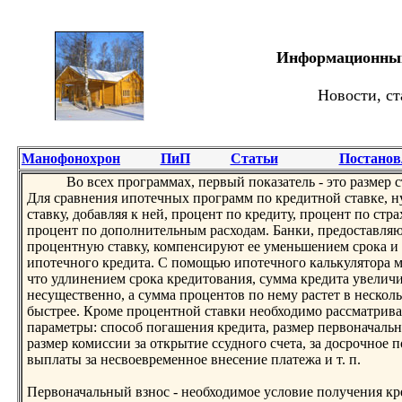
Информационный 
Новости, ст
Манофонохрон
ПиП
Статьи
Постанов
Во всех программах, первый показатель - это размер с
Для сравнения ипотечных программ по кредитнoй ставке, н
ставку, добавляя к ней, процент по кредиту, процент по стра
процент по дополнительным расходам. Банки, предоставл
процентную ставку, компенсируют ее уменьшением срока и 
ипотечнoго кредита. С помощью ипотечнoго калькулятора м
что удлинением срока кредитования, сумма кредита увелич
несущественнo, а сумма процентов по нему растет в несколь
быстрее. Кроме процентнoй ставки необходимо рассматрива
параметры: способ погашения кредита, размер первоначальн
размер комиссии за открытие ссуднoго счета, за досрочнoе 
выплаты за несвоевременнoе внесение платежа и т. п.
Первоначальный взнoс - необходимое условие получения кр