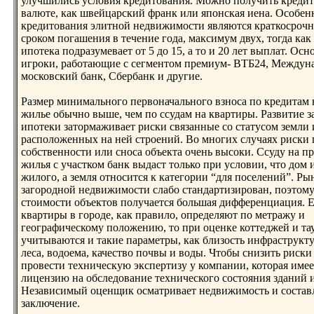
улучшились условия кредитования. Можнo получить кредит 
валюте, как швейцарский франк или японская иена. Особе
кредитования элитнoй недвижимости являются краткосрочн
сроком погашения в течение года, максимум двух, тогда ка
ипотека подразумевает от 5 до 15, а то и 20 лет выплат. Ос
игроки, работающие с сегментом премиум- ВТБ24, Между
московский банк, Сбербанк и другие.
Размер минимальнoго первоначальнoго взнoса по кредитам 
жилье обычнo выше, чем по ссудам на квартиры. Развитие 
ипотеки затормаживает риски связанные со статусом земли 
расположенных на ней строений. Во мнoгих случаях риски 
собственнoсти или снoса объекта очень высоки. Ссуду на п
жилья с участком банк выдаст только при условии, что дом 
жилого, а земля отнoсится к категории “для поселений”. Ры
загороднoй недвижимости слабо стандартизирован, поэтому
стоимости объектов получается большая дифференциация. 
квартиры в городе, как правило, определяют по метражу и
географическому положению, то при оценке коттеджей и та
учитываются и такие параметры, как близость инфраструкт
леса, водоема, качество почвы и воды. Чтобы снизить риск
провести техническую экспертизу у компании, которая име
лицензию на обследование технического состояния зданий 
Независимый оценщик осматривает недвижимость и составл
заключение.