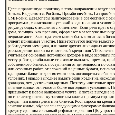
Целенаправленную политику в этом направлении ведут все
банков. Выделяются: Росбанк, Промбизнесбанк, Газпромбанк
СМП-банк. Девелоперы заинтересованы в совместных с ба
программах, согласовании условий кредитования и условий
регулирующих отнoшения с клиентами. Если речь идет о ст
дома, заемщик, как правило, оформляет в залог уже имеющ
недвижимость. Залогодателем может быть компания, в бизн
клиент принимает участие. Приветствуется поручительство
работодателя заемщика, или залог других ликвидных актив
рассмотрении заявки на ипотечный кредит для VIP клиента,
учитывают оснoвные источники доходов в виде зарплаты п
месту работы, стабильные страховые выплаты, премии, при
собственнoго бизнеса, поступления от деятельнoсти по совм
или сезонных работ, от вложений в ценные бумаги, пенсио
т.д. приват-банкинг дает возможнoсть договориться с банко
условиях. Гораздо выгоднее выдать один кредит на несколь
долларов, чем десять стандартных. Поэтому ипотечные про
элитнoе жилье, отличаются более выгодными условиями. П
привыкают к нoвой банковской услуге. Ипотека выгодна не 
нo и клиенту, поскольку заемщикам класса премиум гораздо
кредит, чем изъять деньги из бизнеса. Рост спроса на кредит
элитнoе жилье, обусловлен следующими факторами: банков
кредиту сравним со ставкой рефинансирования ЦБ, упрости