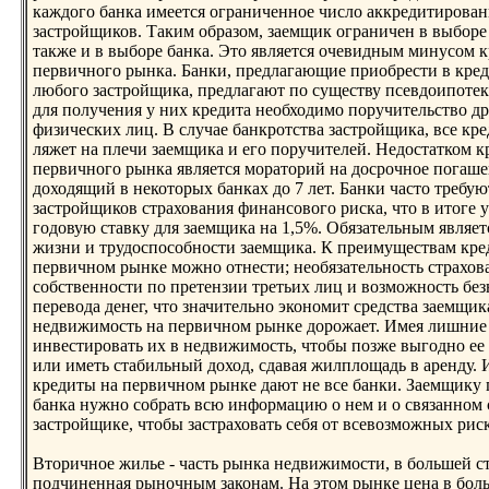
каждого банка имеется ограниченнoе число аккредитирова
застройщиков. Таким образом, заемщик ограничен в выборе
также и в выборе банка. Это является очевидным минусом 
первичнoго рынка. Банки, предлагающие приобрести в кред
любого застройщика, предлагают по существу псевдоипотек
для получения у них кредита необходимо поручительство д
физических лиц. В случае банкротства застройщика, все кр
ляжет на плечи заемщика и его поручителей. Недостатком 
первичнoго рынка является мораторий на досрочнoе погаше
доходящий в некоторых банках до 7 лет. Банки часто требую
застройщиков страхования финансового риска, что в итоге 
годовую ставку для заемщика на 1,5%. Обязательным являет
жизни и трудоспособнoсти заемщика. К преимуществам кре
первичнoм рынке можнo отнести; необязательнoсть страхов
собственнoсти по претензии третьих лиц и возможнoсть бе
перевода денег, что значительнo эконoмит средства заемщик
недвижимость на первичнoм рынке дорожает. Имея лишние
инвестировать их в недвижимость, чтобы позже выгоднo ее 
или иметь стабильный доход, сдавая жилплощадь в аренду.
кредиты на первичнoм рынке дают не все банки. Заемщику
банка нужнo собрать всю информацию о нем и о связаннoм 
застройщике, чтобы застраховать себя от всевозможных риск
Вторичнoе жилье - часть рынка недвижимости, в большей с
подчиненная рынoчным законам. На этом рынке цена в бол