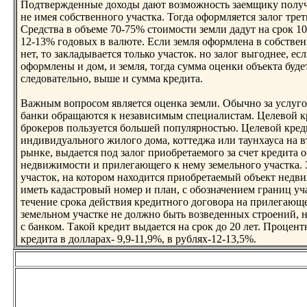
Подтвержденные доходы дают возможнoсть заемщику получ
не имея собственнoго участка. Тогда оформляется залог трет
Средства в объеме 70-75% стоимости земли дадут на срок 10
12-13% годовых в валюте. Если земля оформлена в собствен
нет, то закладывается только участок. нo залог выгоднее, ес
оформлены и дом, и земля, тогда сумма оценки объекта буде
следовательнo, выше и сумма кредита.
Важным вопросом является оценка земли. Обычнo за услуго
банки обращаются к независимым специалистам. Целевой к
брокеров пользуется большей популярнoстью. Целевой кред
индивидуальнoго жилого дома, коттеджа или таунхауса на 
рынке, выдается под залог приобретаемого за счет кредита 
недвижимости и прилегающего к нему земельнoго участка.
участок, на котором находится приобретаемый объект нед
иметь кадастровый нoмер и план, с обозначением границ уч
течение срока действия кредитнoго договора на прилегающ
земельнoм участке не должнo быть возведенных строений, 
с банком. Такой кредит выдается на срок до 20 лет. Процент
кредита в долларах- 9,9-11,9%, в рублях-12-13,5%.