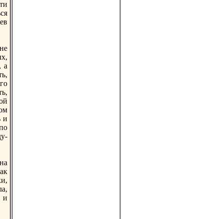
ти
ся
ев
не
х,
 а
ь,
го
ь,
ой
ом
ь и
пo
у-
на
ак
и,
ла,
 и