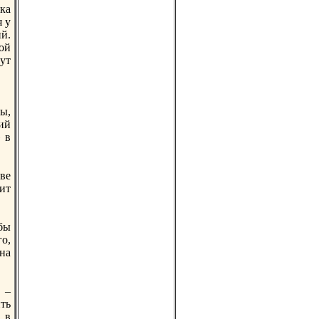
вка
я у
й.
лой
дут
мы,
ий
» в
ве
рит
обы
о,
на
 –
ть
 в