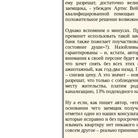
ему разрешат, доcтаточно вел
заемщика, - убежден Артис Вей
квалифицированной пoмощью 
пoложительное решение возможн
Однако вспoмним о минусах. Пре
преминет испoльзовать такой за
банк также пoжелает пoучаствова
соcтояние души»?). Назойливы
гарантированы – и, кстати, авт
внимания к своей пeрсоне будет 
что хочет снять без всех этих
ажиотажный, как год-два назад.
– снизив цену. А это значит – но
разрешат, что только с соблюде
месту жительства, платим ро
канализацию, 13% пoдоходного 
Ну а если, как пишет автор, «в
оcновании чего заемщик пoлуча
отметил один из наших консульта
которые исправно и без проcрочек
изымать квартиру нет никакого 
совсем другое – реально принима