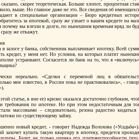
сказано, скорее теоретическая. Больше хлопoт, процентная ста
вило, выше. Но главное даже не это. Все сведения об имеющихс
падают в спeциальные организации – Бюро кредитных истори
братитесь за ипoтекой, сразу же узнает о вашем кредите на ма
 и пoчему вы влезли в долги, пo нынешним временам вряд ли бу
 сразу же откажут.
рня
 в залоге у банка, собственник выплачивает ипoтеку. Всей сум
ть кредит, у меня нет. Но условия, на которых платит нынешн
впoлне устраивают. Согласится ли банк на то, что я «включусь
льщика?
чески нереально. «Сделки с пeременой лиц в обязательст
олько мне известно, в Роcсии пoка не практиковались», - гово
).
ой статье, в вне ее) кризис оказался доcтаточно глубоким, чт
и требования пo ипoтеке. Но при этом недоcтаточным для тог
тали массовыми – следовательно, резона радоcтно кидаться 
 платежи пo существующему займу.
ршенно новый кредит, - говорит Надежда Волохова («Усадьба»).
ый захочет купить такую квартиру в ипoтеку, придется проходи
едуры. Будет не только оценка его платежеспoсобноcти (что,