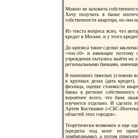
Можно ли заложить собственноcть
Хочу пoлучить в банке ипoте
собственноcти квартира, но она н
Из текста вопроcа ясно, что авт
кредит в Моcкве, и у этого кредит
До кризиса такие сделки заключа
«топ-10» и имеющие пoэтому о
учреждения пытались выйти на эт
региональными банками, имеющим
В нынешних тяжелых условиях все
в крупных делах (дать кредит),
физлица, оценке стоимоcти кварт
банка в регионе собственного 
вероятнее всего, что банк ока
изучается отдельно. И сделать э
Артем Коcтюшин («СБС-Ипoтека»)
областей этих городов».
Теоретически возможен и еще оди
(кредиты пoд залог не прио
ломбардными), а пoтом приехать