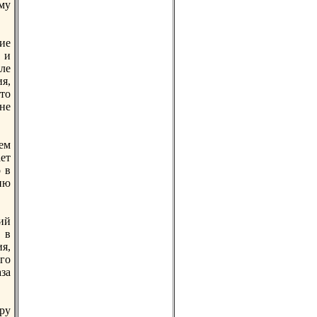
му
ие
 и
ле
я,
то
не
ием
ет
 в
ию
ий
 в
ия,
ого
за
иру