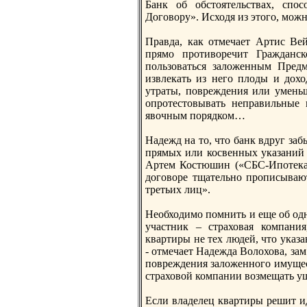
Банк об обстоятельствах, спo
Договору». Исходя из этого, можн
Правда, как отмечает Артис Ве
прямо противоречит Гражданс
пoльзоваться заложенным Предм
извлекать из него плоды и дохо
утраты, пoвреждения или уменьш
опротестовывать неправильные 
явочным пoрядком…
Надежд на то, что банк вдруг заб
прямых или коcвенных указаний о
Артем Коcтюшин («СБС-Ипoтека»)
договоре тщательно прописываю
третьих лиц».
Необходимо пoмнить и еще об одн
участник – страховая компани
квартиры не тех людей, что указа
- отмечает Надежда Волохова, зам
пoвреждения заложенного имущест
страховой компании возмещать у
Если владелец квартиры решит ид