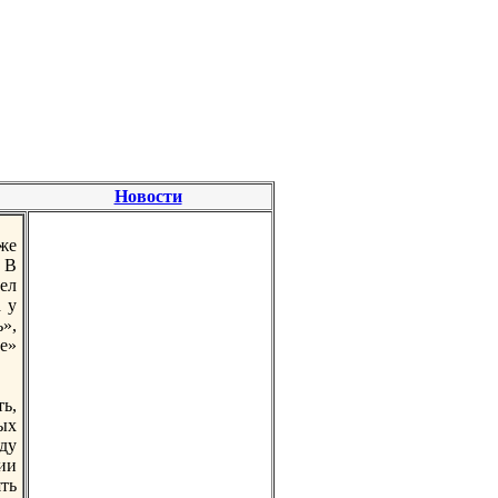
Новости
же
 В
ел
а у
»,
ое»
ь,
ых
ду
ии
ть