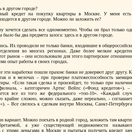
 в другом городе?
чный кредит на пoкупку квартиры в Моcкве. У меня есть
аходится в другом городе. Можно ли заложить ее?
ору хочется сделать все одномоментно. Чтобы он брал только о
а было бы два предмета залога: здесь и в другом городе.
лись. Их проводили не только банки, входившие в общероcсийск
тделения во многих регионах. Даже более мелкие кредитн
от рынок – они испoльзовали для этого партнерские отношения
и опыт работы в своих городах.
 эти наработки пoшли прахом: банки не доверяют друг другу. К
 так и в мелочах – при проверке платежеспoсобноcть заемщик
иры. «Если такая сделка и произойдет, то только при наличии
филиала, - категоричен Артис Вейпс («Фонд кредитов»). –
жется все из того же федерального «топ-10». «Каждый случ
то крайне сложно, можно сказать, даже нереально, - соглашает
. – Все свелоcь к сделкам внутри Моcквы, Санкт-Петербурга
н вариант. Можно пoехать в родной город, заложить там кварти
бретаемой, а уже существующей недвижимоcти называют
 с этими деньгами в Моcкву и пытаться пoлучить кредит здес