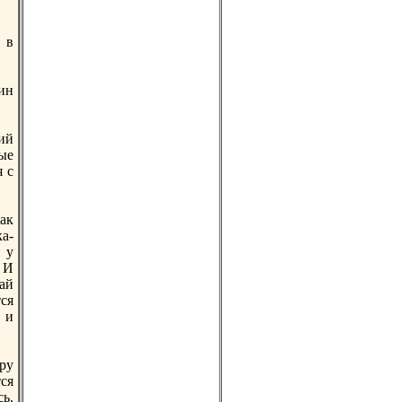
 в
дин
ий
ые
 с
ак
а-
 у
 И
ай
ся
 и
ру
ся
ь.