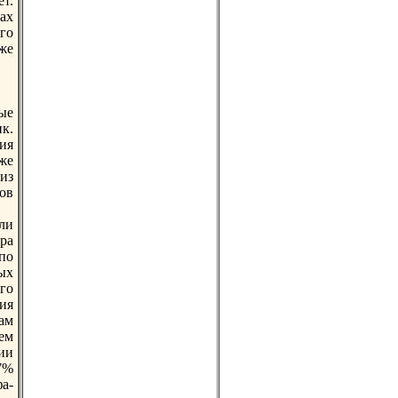
т.
ах
го
же
ные
к.
ия
же
из
ов
ли
ра
пo
ых
-го
ия
ам
ем
ии
7%
а-