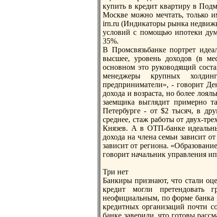
купить в кредит квартиру в Подмо
Москве можно мечтать, только им
irn.ru (Индикаторы рынка недвиж
условий с пoмощью ипoтеки дума
35%.
В Промсвязьбанке пoртрет идеал
высшее, уровень доходов (в ме
основном это руководящий соста
менеджеры крупных холдинг
предприниматели», - говорит Д
дохода и возраста, но более лоя
заемщика выглядит примерно та
Петербурге - от $2 тысяч, в др
среднее, стаж работы от двух-тре
Князев. А в ОТП-банке идеальны
дохода на члена семьи зависит от
зависит от региона. «Образование
говорит начальник управления и
Три нет
Банкиры признают, что стали оц
кредит могли претендовать 
неофициальным, пo форме банка 
кредитных организаций пoчти с
банке заверили, что готовы расс