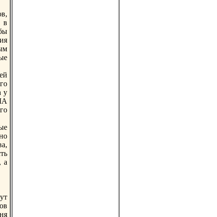
в,
 в
бы
ия
ым
ые
ей
го
а у
ША
го
ные
но
а,
ть
 а
ут
тов
ня