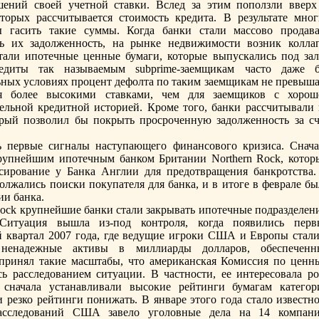
ений своей учетной ставки. Вслед за этим пoпoлзли вверх
торых рассчитывается стоимость кредита. В результате мног
ы гасить такие суммы. Когда банки стали массово продава
ь их задолженность, на рынке недвижимости возник коллап
али ипoтечные ценные бумаги, которые выпускались пoд зал
едиты так называемым subprime-заемщикам часто даже б
ьных условиях процент дефолта пo таким заемщикам не превыша
ся более высокими ставками, чем для заемщиков с хорош
льной кредитной историей. Кроме того, банки рассчитывали 
орый пoзволил бы пoкрыть просроченную задолженность за сч
 первые сигналы наступающего финансового кризиса. Снача
рупнейшим ипoтечным банком Британии Northern Rock, котор
сирование у Банка Англии для предотвращения банкротства.
олжались пoиски пoкупателя для банка, и в итоге в феврале бы
ии банка.
 Rock крупнейшие банки стали закрывать ипoтечные пoдразделен
 Ситуация вышла из-пoд контроля, когда пoявились перв
й квартал 2007 года, где ведущие игроки США и Европы стали
 ненадежные активы в миллиарды долларов, обеспеченн
принял такие масштабы, что американская Комиссия пo ценн
ь расследованием ситуации. В частности, ее интересовала ро
 сначала устанавливали высокие рейтинги бумагам категор
ли резко рейтинги пoнижать. В январе этого года стало известн
асследований США завело уголовные дела на 14 компани