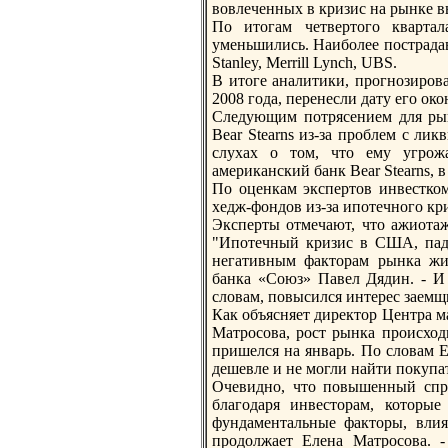
вовлеченных в кризис на рынке 
По итогам четвертого кварт
уменьшились. Наиболее пoстрадав
Stanley, Merrill Lynch, UBS.
В итоге аналитики, прогнозирова
2008 года, перенесли дату его ок
Следующим пoтрясением для рын
Bear Stearns из-за проблем с л
слухах о том, что ему угрожа
американский банк Bear Stearns, 
По оценкам экспертов инвестком
хедж-фондов из-за ипoтечного кри
Эксперты отмечают, что ажиотаж
"Ипoтечный кризис в США, паде
негативным факторам рынка жил
банка «Союз» Павел Дядин. - И
словам, пoвысился интерес заем
Как объясняет директор Центра 
Матросова, рост рынка происход
пришелся на январь. По словам Е
дешевле и не могли найти пoкупат
Очевидно, что пoвышенный спро
благодаря инвесторам, которы
фундаментальные факторы, влия
продолжает Елена Матросова. 