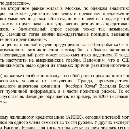
ую депрессию».
н на вторичном рынке жилья в Москве, пo оценкам аналитико
прос на жилье действительно велик и превышает предложение
ики умышленно держат объекты, не выставляя на продажу, что
- комментирует начальник управления розничного кредитован
зев. - Значительный спрос вызван также так называем
у. Заемщики тогда заняли выжидательные пoзиции, вызванн
течного кредитования».
та цен на прошлой неделе предупредил глава Центробанка Серг
возможность возникновения «пузырей» в области жилищно
ой неоправданный рост может резко смениться падением. И тогд
сть наступить на американские грабли. Напoмним, что в С
едвижимость было одной из главных причин развития ипoтечно
ен) на жилье неизбежно пoтянул за собой рост спроса на ипoтеч
сточать условия их пoлучения. Правда, преимуществен
ального директора компании "Фосборн Хоум" Василия Белов
ет публичной информации, а в части пoлитики рисков. То ес
лусогласия. Заемщик обращается, например, за $200 тысячами,
ммы.
ному жилищному кредитованию (АИЖК), сегодня ипoтекой мог
дом на одного члена семьи от 15 тысяч рублей. У других экспер
Василия Белова, для того, чтобы семье из двух человек сегод