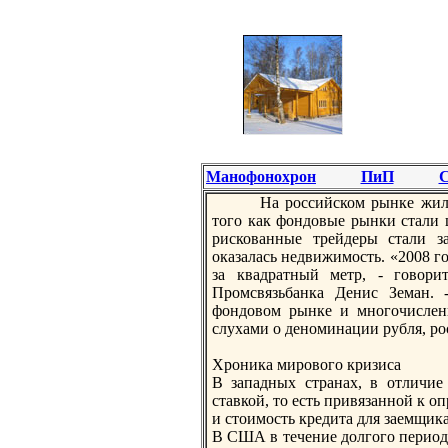
Манофонохрон
ПиП
С
На российском рынке жило
того как фондовые рынки стали 
рискованные трейдеры стали з
оказалась недвижимость. «2008 г
за квадратный метр, - говори
Промсвязьбанка Денис Земан. 
фондовом рынке и многочислен
слухами о деноминации рубля, р
Хроника мирового кризиса
В западных странах, в отличие
ставкой, то есть привязанной к о
и стоимость кредита для заемщика,
В США в течение долгого периода