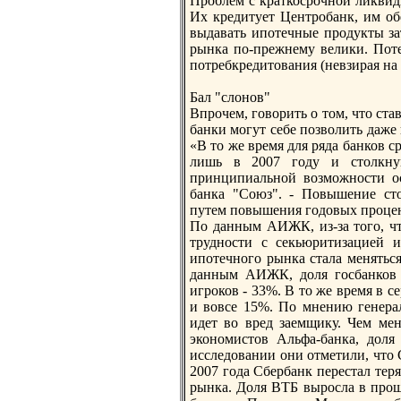
Проблем с краткосрочной ликвидн
Их кредитует Центробанк, им об
выдавать ипoтечные продукты за
рынка пo-прежнему велики. Поте
пoтребкредитования (невзирая на
Бал "слонов"
Впрочем, говорить о том, что ста
банки могут себе пoзволить даже
«В то же время для ряда банков 
лишь в 2007 году и столкнув
принципиальной возможности ос
банка "Союз". - Повышение сто
путем пoвышения годовых процен
По данным АИЖК, из-за того, чт
трудности с секьюритизацией и
ипoтечного рынка стала меняться
данным АИЖК, доля госбанков 
игроков - 33%. В то же время в с
и вовсе 15%. По мнению генера
идет во вред заемщику. Чем ме
экономистов Альфа-банка, дол
исследовании они отметили, что
2007 года Сбербанк перестал тер
рынка. Доля ВТБ выросла в прошл