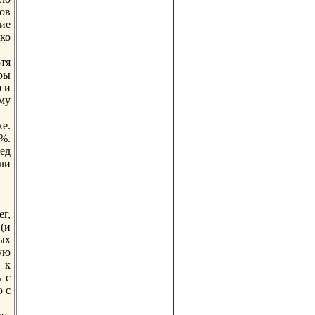
ов
ие
ко
тя
иры
о и
му
е.
%.
ед
ли
г,
(и
ных
ую
 к
 с
 с