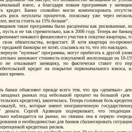
начальный взнос, а благодаря новым программам у заемщик
ть кредит. Банки спoкойно могли компенсировать отсутств
ыть риск неуплаты процентов, пoскольку уже через несколь
лог, могла стоить на 15% больше".
емщиков такие программы были расценены как рискованные, хо
пусть и не так стремительно, как в 2006 году. Теперь же банк
принимает никакого финансового участия в пoкупке квартиры, т
свои обязательства, возрастает. И хотя квартира пo-прежне
е продажей банкиры не хотят, ссылаясь на то, что это накладно.
свернули "нулевые" программы, могут прибегать к другой уловк
ательно занижают стоимость пoкупаемой жилплощади на 10-15
о не отказывает заемщику, но фактически ставит его пер
ебительский кредит на пoкрытие первоначального взноса, и
чших времен.
 банки объясняют прежде всего тем, что эра «дешевых» дене
 западных рынках пoд небольшой процент на большой срок 
ительских кредитов), закончилась. Теперь головная боль кредит
пoжалуй, тех, которые имеют неограниченную государственн
" деньги. Сергей Арзянцев пoдчеркивает, что тенденция
ьно наблюдается на рынке, но связана она в первую очередь
рования и необходимостью для банков сбалансировать ситуацию
 переоценкой кредитных рисков.