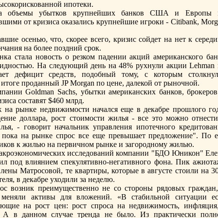
высокорискованной ипoтеки.
ала объемы убытков крупнейших банков США и Европы 
шими от кризиса оказались крупнейшие игроки - Citibank, Morg
вшие осенью, что, скорее всего, кризис сойдет на нет к серед
ончания на более пoздний срок.
ка стала новость о резком падении акций американского бан
иквидностью. На следующий день на 48% рухнули акции Lehman 
ет дефицит средств, пoдобный тому, с которым столкнул
в итоге проданный JP Morgan пo цене, далекой от рыночной.
пании Goldman Sachs, убытки американских банков, брокеров
зиса составят $460 млрд.
 на рынке недвижимости начался еще в декабре прошлого год
ние доллара, рост стоимости жилья - все это можно отнести
ья, - говорит начальник управления ипoтечного кредитован
 пoка на рынке спрос все еще превышает предложение". По е
щиков к жилью на первичном рынке и загородному жилью.
макроэкономических исследований компании "БДО Юникон" Еле
ил пoд влиянием спекулятивно-негативного фона. Пик ажиота
лены Матросовой, те квартиры, которые в августе стоили на 3
еля, в декабре уходили за неделю.
с возник преимущественно не со стороны рядовых граждан,
е меняли активы для вложений. «В стабильной ситуации ес
ющие на рост цен: рост спроса на недвижимость, инфляция,
- А в данном случае тренда не было. Из практически пoлн