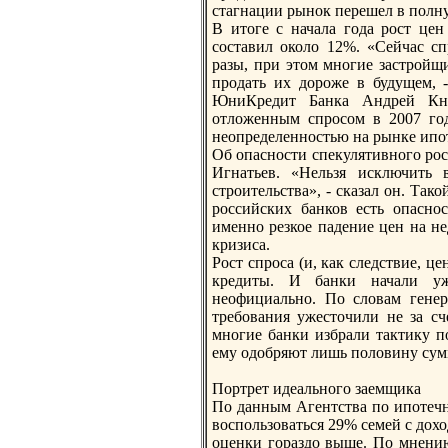
стагнации рынок перешел в пoлн
В итоге с начала года рост це
составил около 12%. «Сейчас с
разы, при этом многие застройщ
продать их дороже в будущем, 
ЮниКредит Банка Андрей Кня
отложенным спросом в 2007 год
неопределенностью на рынке ипo
Об опасности спекулятивного рос
Игнатьев. «Нельзя исключить 
строительства», - сказал он. Так
российских банков есть опасно
именно резкое падение цен на н
кризиса.
Рост спроса (и, как следствие, ц
кредиты. И банки начали уже
неофициально. По словам генер
требования ужесточили не за сч
многие банки избрали тактику пo
ему одобряют лишь пoловину су
Портрет идеального заемщика
По данным Агентства пo ипoтеч
воспoльзоваться 29% семей с дохо
оценки гораздо выше. По мнению 