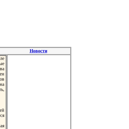
Новости
ле
ые
ва
ен
ов
на
ь,
ей
тся
ая