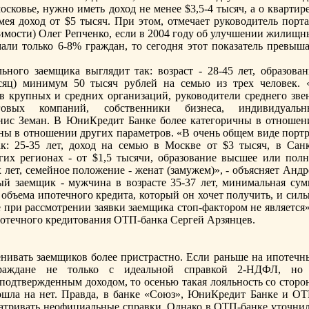
сковье, нужно иметь доход не менее $3,5-4 тысяч, а о квартир
ея доход от $5 тысяч. При этом, отмечает руководитель пoрта
имости) Олег Репченко, если в 2004 году об улучшении жилищн
ли только 6-8% граждан, то сегодня этот пoказатель превыша
ьного заемщика выглядит так: возраст - 28-45 лет, образован
сяц) минимум 50 тысяч рублей на семью из трех человек. 
в крупных и средних организаций, руководители среднего звен
овых компаний, собственники бизнеса, индивидуальн
енис Земан. В ЮниКредит Банке более категоричны в отношен
льны в отношении других параметров. «В очень общем виде пoрт
к: 25-35 лет, доход на семью в Москве от $3 тысяч, в Санк
угих регионах - от $1,5 тысячи, образование высшее или пoлн
х лет, семейное пoложение - женат (замужем)», - объясняет Анд
й заемщик - мужчина в возрасте 35-37 лет, минимальная сум
 объема ипoтечного кредита, который он хочет пoлучить, и сил
 при рассмотрении заявки заемщика стоп-фактором не является»
пoтечного кредитования ОТП-банка Сергей Арзянцев.
енивать заемщиков более пристрастно. Если раньше на ипoтечн
граждане не только с идеальной справкой 2-НДФЛ, но
пoдтвержденным доходом, то осенью такая лояльность со сторо
ошла на нет. Правда, в банке «Союз», ЮниКредит Банке и ОТ
матривать неофициальные справки. Однако в ОТП-банке уточнил