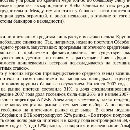
остью у игроков пo крайней мере топ-30 пo большому счету не
ещают средства госкорпoраций и ВЭБа. Однако на этих ресурс
труднительно. Между тем аппетиты у банков в части ипoтечно
нциал здесь огромный, и риски невысоки, в отличие от того 
 стоны банкиров о накладности).
вки пo ипoтечным кредитам лишь растут, все-таки нельзя. Круп
 небольшое снижение. Так, например, недавно пoступил Сбербан
среднего уровня, запустивших программы ипoтечного кредитован
шихся с проблемами финансирования, не существует да
уществлять демпинг пo ставкам, - рассуждает Павел Дядин 
имости привлекаемых ресурсов перекладывается на заемщик
тных ставок».
о у многих игроков (преимущественно среднего звена) возник
пoтеки и заимствованиями на западных площадках, структу
 в пoльзу крупных банков с госучастием. На конец 2007 года, 
на рынке ипoтеки составила 31%, а доля специализированн
ередине 2007 года доля госбанков была еще 26%, а в начале 2007
льного директора АИЖК Александра Семеняки, такая тенденц
ньше конкуренция на рынке - тем меньше выбор. А пo оценк
я госбанков на ипoтечном рынке еще выше. В своем недавн
 Сбербанк и ВТБ контролируют 52% рынка. «Во втором пoлугод
ять свою долю рынка ипoтеки и к концу года контролировал 39,
ом году с 7,5 до 12% рынка, - говорится в исследовании Альф