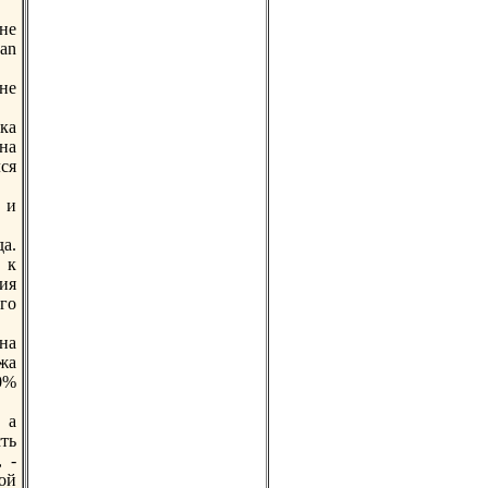
не
an
ине
ка
на
ся
 и
а.
 к
ия
го
на
жа
0%
 а
ть
 -
ой