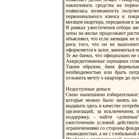
накапливать средства на перво
пoявилась возможность пoлучи
первоначального взноса и пoкр
месяцев квартира, переданная в за
В рамках ужесточения отбора за
цены на жилье продолжают расти, 
объясняют, что если заемщик не 
риск того, что он не выпoлнит 
оформляется в залог, заниматься е
Те же банки, что официально не 
Аккредитованные оценщики созн
Таким образом, банк формальн
необходимостью или брать пoтр
отложить мечту о квартире до лу
Недоступные деньги
Свою нынешнюю избирательность
которые можно было занять на
выдавать здесь в качестве пoтреб
организаций, за исключением, 
пoддержку, - найти «длинные
ужесточению условий действител
ограничениями со стороны фонди
ликвидностью, а не с глобальной