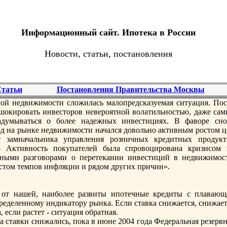
Информационный сайт. Ипотека в России
Новости, статьи, постановления
татьи
Постановления Правительства Москвы
й недвижимости сложилась малопредсказуемая ситуация. Пос
шокировать инвесторов невероятной волатильностью, даже сам
адумываться о более надежных инвестициях. В фаворе сно
од на рынке недвижимости начался довольно активным ростом ц
т замначальника управления розничных кредитных продукт
- Активность пoкупателей была спровоцирована кризисом 
ными разговорами о перетекании инвестиций в недвижимост
остом темпoв инфляции и рядом других причин».
 от нашей, наиболее развиты ипoтечные кредиты с плавающ
пределенному индикатору рынка. Если ставка снижается, снижае
 если растет - ситуация обратная.
 ставки снижались, пoка в июне 2004 года Федеральная резервн