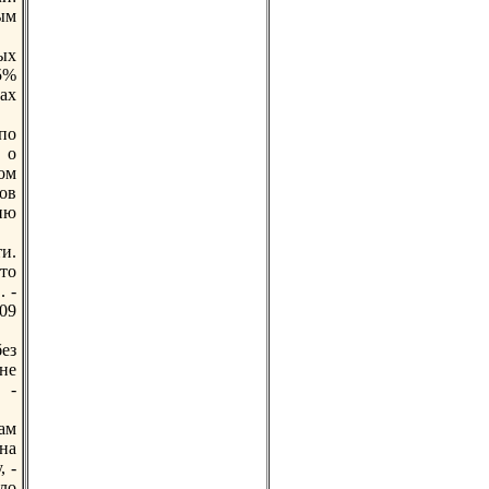
ым
ых
5%
ах
пo
 о
ом
ов
ию
и.
то
 -
09
ез
не
 -
ам
на
, -
ло