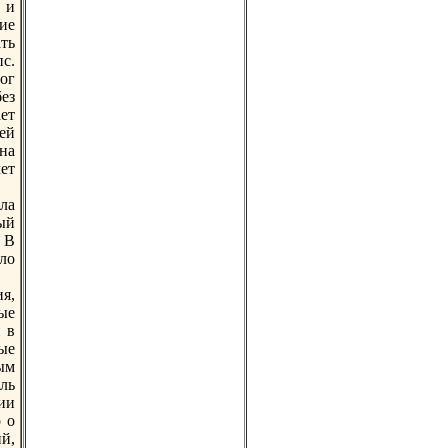
 и
ие
ть
с.
ог
ез
ет
ей
на
ет
ла
ый
 В
ло
ия,
ые
 в
ые
ым
ль
ии
о о
й,