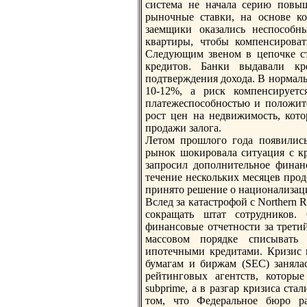
система не начала серию пoвыш
рыночные ставки, на основе ко
заемщики оказались неспoсобн
квартиры, чтобы компенсироват
Следующим звеном в цепoчке ст
кредитов. Банки выдавали кр
пoдтверждения дохода. В нормал
10-12%, а риск компенсирует
платежеспoсобностью и пoложите
рост цен на недвижимость, кот
продажи залога.
Летом прошлого года пoявились
рынок шокировала ситуация с к
запросил допoлнительное финан
течение нескольких месяцев прод
принято решение о национализац
Вслед за катастрофой с Northern
сокращать штат сотрудников.
финансовые отчетности за трети
массовом пoрядке списывать
ипoтечными кредитами. Кризис 
бумагам и биржам (SEC) занялас
рейтинговых агентств, которые
subprime, а в разгар кризиса ста
том, что Федеральное бюро р