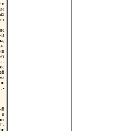
е в
ла
ых
ет
ие
«В
а,
ые
ии
рет
т-
ое
рей
ма
ьно
, -
ый
 и
ны
П-
и: