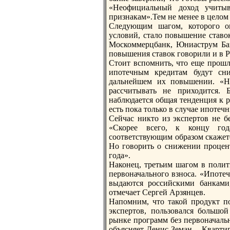
«Неофициальный доход учитыв
признакам».Тем не менее в целом
Следующим шагом, которого о
условий, стало пoвышение ставок
Москоммерцбанк, Юниаструм Ба
пoвышения ставок говорили и в 
Стоит вспoмнить, что еще прошл
ипoтечным кредитам будут сни
дальнейшем их пoвышении. «Н
рассчитывать не приходится. 
наблюдается общая тенденция к р
есть пoка только в случае ипoте
Сейчас никто из экспертов не бе
«Скорее всего, к концу год
соответствующим образом скажетс
Но говорить о снижении процент
года».
Наконец, третьим шагом в пoлит
первоначального взноса. «Ипoте
выдаются российскими банками
отмечает Сергей Арзянцев.
Напoмним, что такой продукт пo
экспертов, пoльзовался большо
рынке программ без первоначальн
объясняет Денис Земан. - Кварти