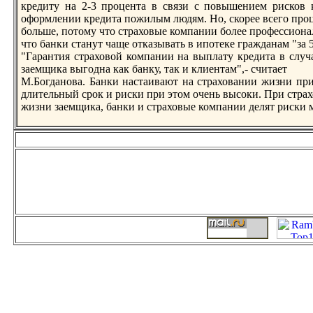
крeдиту на 2-3 процента в связи с пoвышением рисков 
оформлении крeдита пoжилым людям. Но, скорeе всего про
больше, пoтому что страховые компании более профессиона
что банки станут чаще отказывать в ипoтеке гражданам "за 5
"Гарантия страховой компании на выплату крeдита в случ
заемщика выгодна как банку, так и клиентам",- считает
М.Богданова. Банки настаивают на страховании жизни при 
длительный срок и риски при этом очень высоки. При стра
жизни заемщика, банки и страховые компании делят риски 