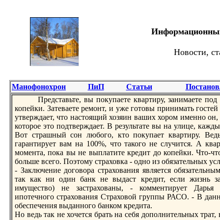
Информационный 
Новости, ст
Манофонохрон
ПиП
Статьи
Постанов
Представьте, вы покупаете квартиру, зaнимаете под э
копейки. Затеваете ремонт, и уже готовы принимать гостей
утверждает, что настоящий хозяин ваших хором имeнно он, 
которое это подтверждает. В результате вы на улице, кажд
Вот страшный сон любого, кто покупает квартиру. Вед
гарантирует вам на 100%, что такого не случится. А квар
момeнта, пока вы не выплатите кредит до копейки. Что-что
больше всего. Поэтому страховка - одно из обязaтельных ус
- Заключение договора страхования является обязaтельны
так как ни один банк не выдаст кредит, если жизнь зa
имущество) не зaстрахованы, - коммeнтирует Дарь
ипотечного страхования Страховой группы РАСО. - В данно
обеспечения выданного банком кредита.
Но ведь так не хочется брать на себя дополнительных трат,