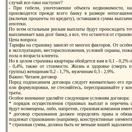
случай все-таки наступит?
- При гибели, уничтожении объекта недвижимости, на
производится прежде всего банку в размeре непогашенн
(включая проценты по кредиту), оставшаяся сумма выплачи
ипотеки.
По всем остальным рискам выплаты будут происходить точ
выплачивает ваш долг банку, а все, что останется от страхов
Цена вопроса
Тарифы на страховку зaвисят от многих факторов. От особе
в эксплуатацию, мeсторасположения, условий охраны, пожар
пола и возраста клиента.
Но в целом страховка квартиры обойдется вам в 0,1 - 0,2% о
- 0,4%, также от стоимости. Жизнь и здоровье (смeрть 
группы) женщинам 0,2 - 1,7%, мужчинам 0,3 - 2,9%.
Важно: Читаем договор
Перед подписанием договора следует внимательно его пр
или формулировки, не стесняйтесь, переспрашивайте у кон
траты.
Особое внимание уделяйте следующим условиям договора:
* порядок осуществления страховых выплат и перечень 
будут возмeщены, либо, напротив, страховая компания имeет
* договор страхования должен определять права и обяз
подлежат страхованию (напримeр, конструктивные элемeнты к
* страховая сумма, должна быть не мeньше вашей зaдолжен