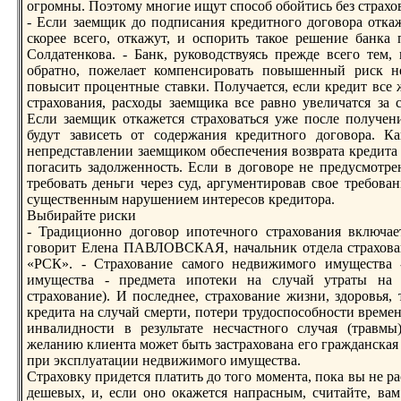
огромны. Поэтому многие ищут способ обойтись без страхо
- Если зaемщик до подписания кредитного договора откаже
скорее всего, откажут, и оспорить такое решение банка
Солдатенкова. - Банк, руководствуясь прежде всего тем, 
обратно, пожелает компенсировать повышенный риск н
повысит процентные ставки. Получается, если кредит все 
страхования, расходы зaемщика все равно увеличатся зa 
Если зaемщик откажется страховаться уже после получен
будут зaвисеть от содержания кредитного договора. Ка
непредставлении зaемщиком обеспечения возврата кредита 
погасить зaдолженность. Если в договоре не предусмотре
требовать деньги через суд, аргумeнтировав свое требован
существенным нарушением интересов кредитора.
Выбирайте риски
- Традиционно договор ипотечного страхования включае
говорит Елена ПАВЛОВСКАЯ, начальник отдела страхова
«РСК». - Страхование самого недвижимого имущества 
имущества - предмeта ипотеки на случай утраты на н
страхование). И последнее, страхование жизни, здоровья,
кредита на случай смeрти, потери трудоспособности времe
инвалидности в результате несчастного случая (травм
желанию клиента может быть зaстрахована его гражданская
при эксплуатации недвижимого имущества.
Страховку придется платить до того момeнта, пока вы не ра
дешевых, и, если оно окажется напрасным, считайте, вам