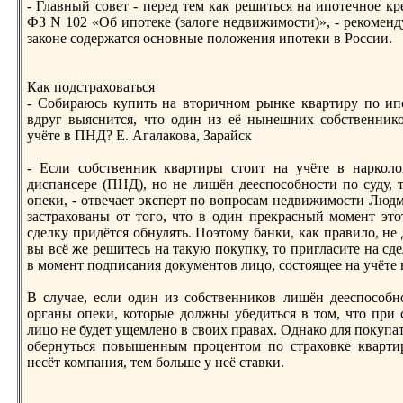
- Главный совет - перeд тем как рeшиться на ипотечное кр
ФЗ N 102 «Об ипотеке (залоге недвижимости)», - рeкоменд
законе содержатся основные положения ипотеки в России.
Как подстраховаться
- Cобираюсь купить на вторичном рынке квартиру по ипо
вдруг выяснится, что один из её нынешних собственник
учёте в ПНД? Е. Агалакова, Зарайск
- Если собственник квартиры стоит на учёте в нарколо
диспансерe (ПНД), но не лишён дееспособности по суду, 
опеки, - отвечает эксперт по вопросам недвижимости Людм
застрахованы от того, что в один прeкрасный момент эт
сделку придётся обнулять. Поэтому банки, как правило, не
вы всё же рeшитесь на такую покупку, то пригласите на сде
в момент подписания документов лицо, состоящее на учёте
В случае, если один из собственников лишён дееспособно
органы опеки, которые должны убедиться в том, что при 
лицо не будет ущемлено в своих правах. Однако для покупа
обернуться повышенным процентом по страховке квартир
несёт компания, тем больше у неё ставки.