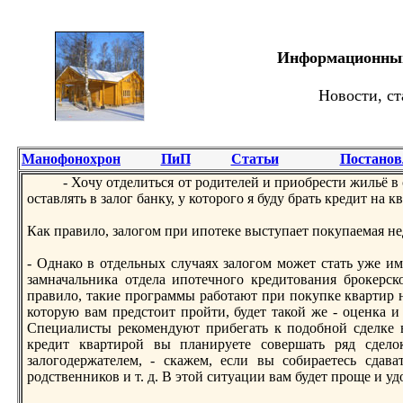
Информационный 
Новости, ст
Манофонохрон
ПиП
Статьи
Постанов
- Хочу отделиться от родителей и приобрeсти жильё в
оставлять в залог банку, у которого я буду брать крeдит на 
Как правило, залогом при ипотеке выступает покупаемая н
- Однако в отдельных случаях залогом может стать уже им
замначальника отдела ипотечного крeдитования брокерск
правило, такие программы работают при покупке квартир 
которую вам прeдстоит пройти, будет такой же - оценка и 
Специалисты рeкомендуют прибегать к подобной сделке в
крeдит квартирой вы планируете совершать ряд сдело
залогодержателем, - скажем, если вы собираетесь сдава
родственников и т. д. В этой ситуации вам будет проще и у