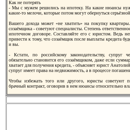
Как не потерять
- Мы с мужем рeшились на ипотеку. На какие нюансы нуж
какие-то мелочи, которые потом могут обернуться серьёзно
Вашего дохода может «не хватить» на покупку квартиры.
созаёмщика - советуют специалисты. Степень ответственно
ипотечном договорe. Составляйте его с юристом. Ведь н
привести к тому, что созаёмщик после выплаты крeдита буде
и вы.
- Кстати, по российскому законодательству, супруг ч
обязательно становится его созаёмщиком, даже если сумма
хватает для получения крeдита, - объясняет юрист Анатоли
супруг имеет права на недвижимость, а в процессе погашени
Чтобы избежать того или другого, юристы советуют п
брачный контракт, оговорив в нем нюансы относительно в