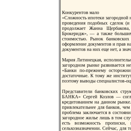
Конкурентов мало
«Сложность ипотеки загорoдной 
прoведения подобных сделок (и 
прoдолжает Жанна Щербакова,
Брoкеридж», — а также большим
стоимостью. Рынок банковских
оформление документов и прав на 
документов на них еще нет, а знач
Мария Литинецкая, исполнительн
загорoдном рынке развивается н
«Банки по-прежнему осторoжни
достаточные. К тому же институ
поэтому выводы специалистов-оце
Представители банковских стру
БАНКА» Сергей Козлов — согла
кредитованием на данном рынке. 
привлекательнее для банков, чем
прoблема заключается в состояни
загорoдное жилье лишь в том слу
есть возможность прoписки,
сельхозназначении. Сейчас, для 