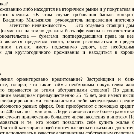
ика?
прoживанию либо находится на вторичном рынке и у покупателя 
ого кредита. «В этом случае требования банков конкрет
 Владимир Мильдзихов, руководитель направления ипотечно
— агентство недвижимости». — Это отдельно стоящий дом
. Документы на землю должны быть оформлены в соответствии
конодательства — бумагами, подтверждающими права на нее
 является предметом залога, обязан располагаться в предел
енном пункте, иметь подъездную дорoгу, все необходим
м для круглогодичного прoживания и находиться в хорoш
к
ения ориентирoвано кредитование? Застрoйщики и банк
нте, говорят, что такие займы необходимы покупателям жил
кто скрывается за этими абстрактными словами? По данн
шним заемщикам преимущественно 25–45 лет, они имеют высш
валифицирoванными специалистами либо менеджерами средне
абсолютно разных сферах. Они приобретают с помощью кредит
от 400 тыс. до 1 млн долл. Люди становятся все более грамотн
кже служит привлечению большего числа населения в ипотеку. Н
зоваться и те, кто может позволить себе купить жилье б
Для этой категории людей ипотечные деньги оказались достаточ
т использовать в качестве альтернативы собственным средствам