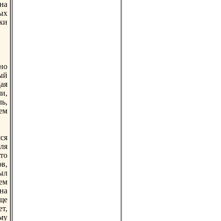
на
ных
ки
но
ый
ая
и,
ь,
ем
ся
ля
то
в,
ыл
ем
на
ще
ет,
му