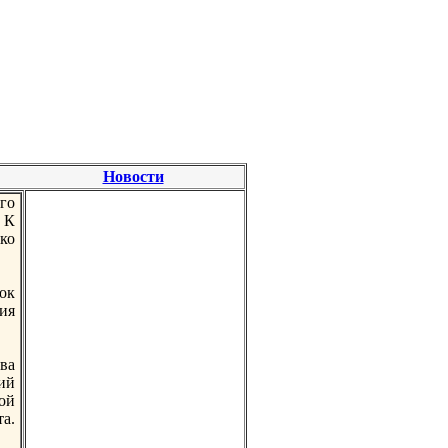
Новости
го
 К
ко
нок
ия
ва
ий
ой
та.