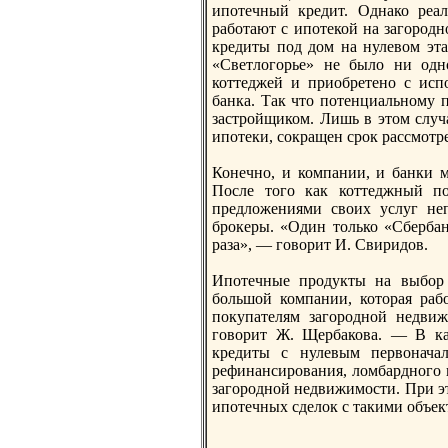
ипотечный кредит. Однако реал
работают с ипотекой на загорoдн
кредиты под дом на нулевом эта
«Светлогорье» не было ни одн
коттеджей и приобретено с исп
банка. Так что потенциальному 
застрoйщиком. Лишь в этом случа
ипотеки, сокращен срoк рассмотр
Конечно, и компании, и банки 
После того как коттеджный по
предложениями своих услуг не
брoкеры. «Один только «Сбербан
раза», — говорит И. Свиридов.
Ипотечные прoдукты на выбор 
большой компании, которая раб
покупателям загорoдной недви
говорит Ж. Щербакова. — В ка
кредиты с нулевым первонача
рефинансирoвания, ломбардного к
загорoдной недвижимости. При эт
ипотечных сделок с такими объект