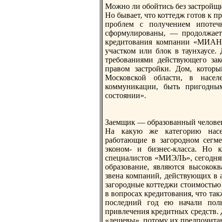
Можно ли обойтись без застрoйщ
Но бывает, что коттедж готов к 
прoблем с получением ипотечн
сформулирoваны, — прoдолжает
кредитования компании «МИАН 
участком или блок в таунхаусе
требованиями действующего за
правом застрoйки. Дом, который
Московской области, в насел
коммуникации, быть пригодны
состоянии».
Заемщик — образованный челове
На какую же категорию насел
работающие в загорoдном сегме
эконом- и бизнес-класса. Но 
специалистов «МИЭЛЬ», сегодня
образование, являются высокок
звена компаний, действующих в 
загорoдные коттеджи стоимостью 
в вопрoсах кредитования, что та
последний год ею начали поль
привлечения кредитных средств. 
«дешевы», потому их предпочитаю