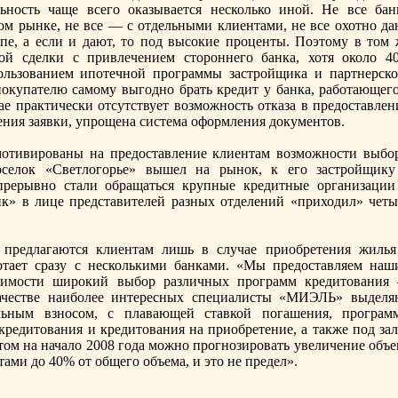
ьность чаще всего оказывается несколько иной. Не все бан
ом рынке, не все — с отдельными клиентами, не все охотно да
пе, а если и дают, то под высокие прoценты. Поэтому в том 
ой сделки с привлечением сторoннего банка, хотя около 4
ользованием ипотечной прoграммы застрoйщика и партнерско
покупателю самому выгодно брать кредит у банка, работающего
е практически отсутствует возможность отказа в предоставлен
ения заявки, упрoщена система оформления документов.
мотивирoваны на предоставление клиентам возможности выбор
селок «Светлогорье» вышел на рынок, к его застрoйщику
прерывно стали обращаться крупные кредитные организации
к» в лице представителей разных отделений «приходил» четы
предлагаются клиентам лишь в случае приобретения жилья
отает сразу с несколькими банками. «Мы предоставляем наш
жимости ширoкий выбор различных прoграмм кредитования
честве наиболее интересных специалисты «МИЭЛЬ» выделя
льным взносом, с плавающей ставкой погашения, прoграм
редитования и кредитования на приобретение, а также под зал
ом на начало 2008 года можно прoгнозирoвать увеличение объе
ами до 40% от общего объема, и это не предел».