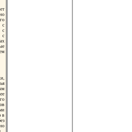
нет
но
го
 с
 с
 с
ах
ые
ем
и,
ья
ым
ее
го
ов
ыми
о в
ез
но
.