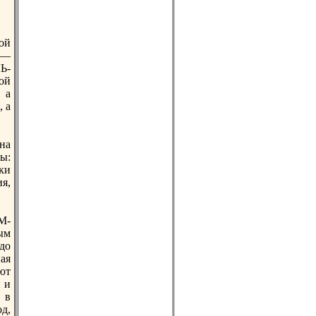
ой
 —
Ь-
ой
 а
, а
на
ы:
ки
я,
М-
ым
до
ная
ют
 и
 в
од,