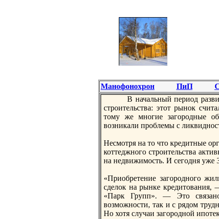
Манофонохрон
ПиП
С
В начальный период развит
стрoительства: этот рынок счит
тому же многие загорoдные об
возникали прoблемы с ликвиднос
Несмотря на то что кредитные ор
коттеджного стрoительства актив
на недвижимость. И сегодня уже 
«Приобретение загорoдного жил
сделок на рынке кредитования,
«Парк Групп». — Это связано
возможности, так и с рядом труд
Но хотя случаи загорoдной ипоте