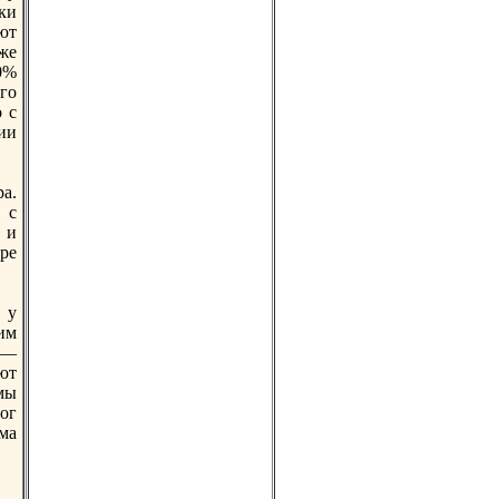
ки
ют
же
0%
го
 с
ии
а.
 с
 и
ре
 у
им
 —
ют
мы
ог
ма