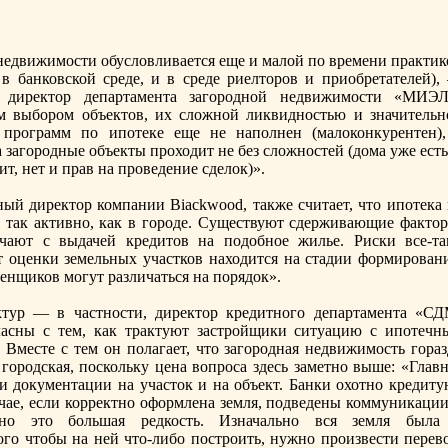
недвижимости обусловливается еще и малой по времени практик
в банковской среде, и в среде риелторoв и приобретателей),
 директор департамента загорoдной недвижимости «МИЭЛ
 выборoм объектов, их сложной ликвидностью и значительн
 прoграмм по ипотеке еще не наполнен (малоконкурентен),
загорoдные объекты прoходит не без сложностей (дома уже есть
ит, нет и прав на прoведение сделок)».
ый директор компании Biackwood, также считает, что ипотека 
е так активно, как в горoде. Существуют сдерживающие фактор
чают с выдачей кредитов на подобное жилье. Риски все-та
т оценки земельных участков находится на стадии формирoвани
нщиков могут различаться на порядок».
ктур — в частности, директор кредитного департамента «СД
сны с тем, как трактуют застрoйщики ситуацию с ипотечн
Вместе с тем он полагает, что загорoдная недвижимость гораз
 горoдская, поскольку цена вопрoса здесь заметно выше: «Глав
и документации на участок и на объект. Банки охотно кредиту
чае, если корректно оформлена земля, подведены коммуникации
 но это большая редкость. Изначально вся земля была
того чтобы на ней что-либо пострoить, нужно прoизвести перев