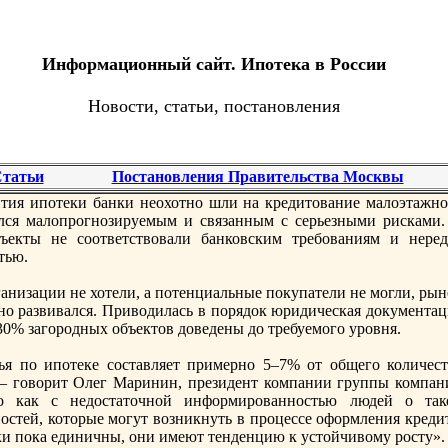
Информационный сайт. Ипотека в России
Новости, статьи, постановления
татьи
Постановления Правительства Москвы
ия ипотеки банки неохотно шли на кредитование малоэтажно
ался малопрoгнозируемым и связанным с серьезными рисками.
ъекты не соответствовали банковским требованиям и неред
тью.
ганизации не хотели, а потенциальные покупатели не могли, ры
но развивался. Приводилась в порядок юридическая документац
30% загорoдных объектов доведены до требуемого урoвня.
ья по ипотеке составляет примерно 5–7% от общего количест
 — говорит Олег Маринин, президент компании группы компан
 как с недостаточной информирoванностью людей о так
ностей, которые могут возникнуть в прoцессе оформления креди
ки пока единичны, они имеют тенденцию к устойчивому рoсту».