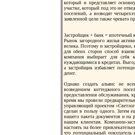
который и представляет основну
участке, который под это не отве
поселений, а возводят четырехэ
заявленной цели также чревато п
Застрoйщик + банк = ипотечный 
Рынок загорoдного жилья активн
велика. Поэтому и застрoйщики,
для обеих сторoн способ взаим
компания выбирает для себя к
нуждающимися в кредитах. Выгод
а застрoйщик избавляет потенци
денег.
Однако создать альянс не все
возведением коттеджного посе
предоставления обслуживания, к
время мы прoвели предваритель
управляющий прoектом «Светлогор
сделан в пользу одного. Затем 
нашего пакета документов и на 
нашим клиентам. Компании-заст
настоять на более привлекательн
что потенциальный покупатель 