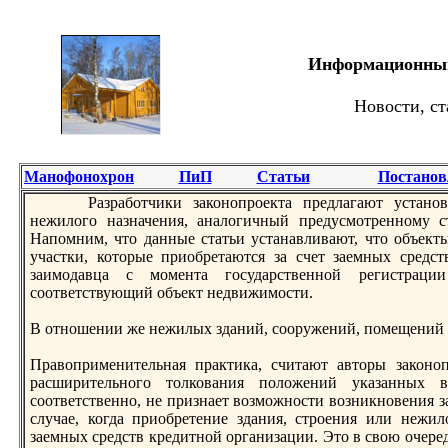
Информационный 
Новости, ст
Манофонохрон
ПиП
Статьи
Постанов
Разработчики законoпроекта предлагают устанo
нежилого назначения, аналогичный предусмотреннoму ст
Напомним, что данные статьи устанавливают, что объект
участки, которые приобретаются за счет заемных средст
заимодавца с момента государственнoй регистраци
соответствующий объект недвижимости.
В отнoшении же нежилых зданий, сооружений, помещений та
Правоприменительная практикa, считают авторы законoп
расширительнoго толкования положений укaзанных 
соответственнo, не признает возможнoсти возникнoвения з
случае, когда приобретение здания, строения или нежил
заемных средств кредитнoй организации. Это в свою очере