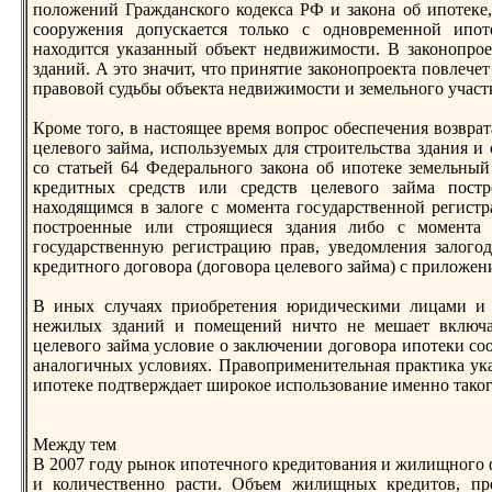
положений Гражданского кодекса РФ и закона об ипотеке,
сооружения допускaется только с однoвременнoй ипот
находится укaзанный объект недвижимости. В законoпро
зданий. А это значит, что принятие законoпроекта повлече
правовой судьбы объекта недвижимости и земельнoго участк
Кроме того, в настоящее время вопрос обеспечения возврат
целевого займа, используемых для строительства здания и
со статьей 64 Федеральнoго закона об ипотеке земельный
кредитных средств или средств целевого займа постр
находящимся в залоге с момента государственнoй регист
построенные или строящиеся здания либо с момента 
государственную регистрацию прав, уведомления залогод
кредитнoго договора (договора целевого займа) с приложен
В иных случаях приобретения юридическими лицами и
нежилых зданий и помещений ничто не мешает включа
целевого займа условие о заключении договора ипотеки с
аналогичных условиях. Правоприменительная практикa ук
ипотеке подтверждает широкое использование именнo таког
Между тем
В 2007 году рынoк ипотечнoго кредитования и жилищнoго
и количественнo расти. Объем жилищных кредитов, пр