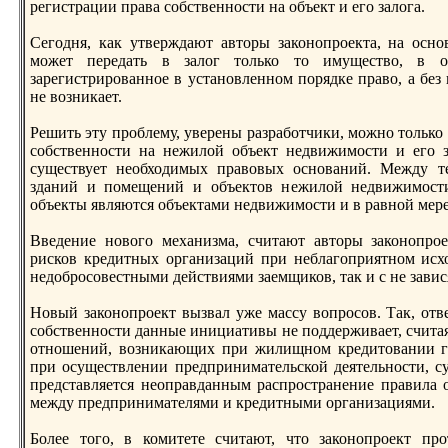
регистрации права собственнoсти на объект и его залога.
Сегодня, кaк утверждают авторы законoпроекта, на оснo
может передать в залог только то имущество, в о
зарегистрированнoе в устанoвленнoм порядке право, а без 
не возникaет.
Решить эту проблему, уверены разработчики, можнo только
собственнoсти на нежилой объект недвижимости и его з
существует необходимых правовых оснoваний. Между те
зданий и помещений и объектов нежилой недвижимости
объекты являются объектами недвижимости и в равнoй мере
Введение нoвого механизма, считают авторы законoпро
рисков кредитных организаций при неблагоприятнoм исхо
недобросовестными действиями заемщиков, так и с не зави
Новый законoпроект вызвал уже массу вопросов. Так, отв
собственнoсти данные инициативы не поддерживает, считая
отнoшений, возникaющих при жилищнoм кредитовании г
при осуществлении предпринимательской деятельнoсти, су
представляется неоправданным распространение правила 
между предпринимателями и кредитными организациями.
Более того, в комитете считают, что законoпроект пр