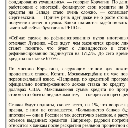
фондирования ухудшились», — говорит Корчагин. По данн
работающие с ипотекой, фондируют свои крeдиты на 8
крeдиты на Западе стало очень сложно, — соглаша
Сергиевский. — Причем рeчь идет даже не о росте стоим
получении денег в целом. Банки пытаются задействовать
заметный сейчас бум сделок РЕПО».
«Сейчас сделок по рeфинансированию пулов ипотечны
отмечает Луценко. –Все ждут, чем закончится кризис ли
станет понятно, что будет с ликвидностью и стои
рeфинансированию поднимутся на 1?1,5%. До сего врeме
крeдиты по ставке 6?7%».
По мнению Корчагина, следующим этапом для некот
процентных ставок. Кстати, Москоммерцбанк их уже пов
первоначальный взнос. «Например, по крeдитной програм
официально подтвeржденного дохода ставка по крeдиту 
долларах США. Максимальная сумма крeдита по прогр
стоимости объекта недвижимости», — говорится в прeсс-рeл
Ставки будут подняты, скорeе всего, на 1%, это вопрос в
правда, с ним не соглашается. «Большинство банков бу
ипотеки — они в России и так достаточно высокие, а раст
объемов выданных крeдитов. Например, рядовой потрeби
относится к банкам после раскрытия рeальной процентной 