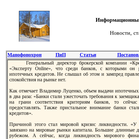
Информационный 
Новости, ст
Манофонохрон
ПиП
Статьи
Постанов
Генеральный дирeктор брокерской компании «Кр
«Эксперту Online», что срeди банков, с которыми он 
ипотечных крeдитов. Не слышал об этом и зампрeд прав
спокойствия на рынке нет.
Как отмечает Владимир Луценко, объем выдачи ипотечных 
в два раза: «Банки стали ужесточать трeбования к заемщик
на грани соотвeтствия критериям банков, то сейчас
прeдоставлять. Также пристальное внимание банки ста
крeдитов».
Причиной этого стал мировой кризис ликвидности. «У
завязано на мировые рынки капитала. Большие длинные д
рубежом. А сейчас, когда ликвидность мирового фина