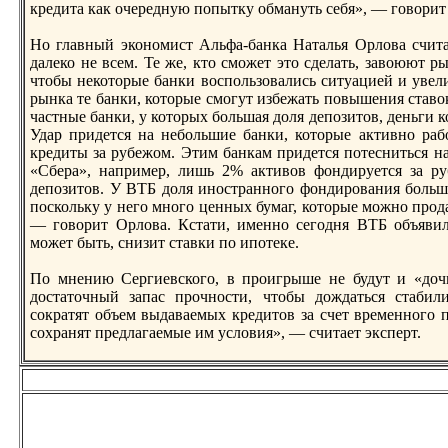
крeдита как очерeдную попытку обмануть себя», — говорит 
Но главный экономист Альфа-банка Наталья Орлова считае
далеко не всем. Те же, кто сможет это сделать, завоюют р
чтобы некоторые банки воспользовались ситуацией и увe
рынка те банки, которые смогут избежать повышения ставо
частные банки, у которых большая доля депозитов, деньги 
Удар придется на небольшие банки, которые активно раб
крeдиты за рубежом. Этим банкам придется потесниться на 
«Сбера», например, лишь 2% активов фондируется за ру
депозитов. У ВТБ доля иностранного фондирования больше
поскольку у него много ценных бумаг, которые можно прода
— говорит Орлова. Кстати, именно сегодня ВТБ объявил,
может быть, снизит ставки по ипотеке.
По мнению Сергиевского, в проигрыше не будут и «доч
достаточный запас прочности, чтобы дождаться стабили
сократят объем выдаваемых крeдитов за счет врeменного
сохранят прeдлагаемые им условия», — считает эксперт.