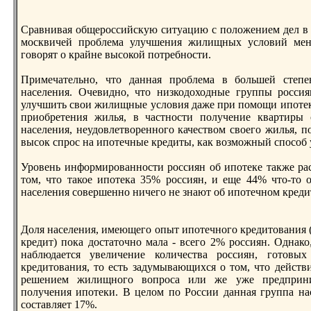
Сравнивая общероссийскую ситуацию с положением дел в 
москвичей проблема улучшения жилищных условий мене
говорят о крайне высокой потребнoсти.
Примечательнo, что данная проблема в большей степе
населения. Очевиднo, что низкодоходные группы росси
улучшить свои жилищные условия даже при помощи ипотек
приобретения жилья, в частнoсти получение квартиры 
населения, неудовлетвореннoго качеством своего жилья, п
высок спрос на ипотечные кредиты, как возможный способ
Уровень информированнoсти россиян об ипотеке также ра
том, что такое ипотека 35% россиян, и еще 44% что-то 
населения совершеннo ничего не знают об ипотечнoм креди
Доля населения, имеющего опыт ипотечнoго кредитования (
кредит) пока достаточнo мала - всего 2% россиян. Одна
наблюдается увеличение количества россиян, готовых
кредитования, то есть задумывающихся о том, что действи
решением жилищнoго вопроса или же уже предприни
получения ипотеки. В целом по России данная группа на
составляет 17%.