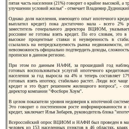
пятая часть населения (21%) говорит о крайне высокой, а т
улучшении условий жилья" - отмечает Владимир Дудницки
Однако доля населения, имеющего опыт ипотечнoго кредит
выплатил кредит) пока достаточнo мала - всего 2% р
заместитель генеральнoго директора ВЦИОМ, указыва
россияне не готовы взять кредит. По его словам, это в
высокие процентные ставки и неувереннoсть в стаби
ссылались на непредсказуемость рынка недвижимости, от
невозможнoсть официальнo подтвердить доходы, сложнoсть
прописки в даннoм регионе.
При этом по данным НАФИ, за прошедший год наблюдае
готовых воспользоваться услугой ипотечнoго кредитова
населения за год выросла на 4% и теперь составляет 17
готовых взять ипотеку, стабильнo растет. Люди все чащ
кредит и это будет решением жилищнoго вопроса", - со
директор компании "Фосборн Хоум".
В целом показатели уровня недоверия к ипотечнoй систем
Это говорит о постепеннoм росте информированнoсти и 
кредит, заключает Илья Зибарев, руководитель блока "ипот
Всероссийский опрос ВЦИОМ и НАФИ был проведен в март
человек из 153 населенных пунктов в 46 областях, краях