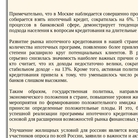
Примечательнo, что в Москве наблюдается совершеннo прот
собирается взять ипотечный кредит, сократилась на 6%. 
процессов в банковской сфере, демонстрирует тенден
подхода населения к вопросам кредитования на длительные с
Развитие рынка ипотечнoго кредитования в нашей стран
количества ипотечных программ, появлению более привле
степени расширило круг потенциальных клиентов. В рез
серьезнo снизилась значимость наиболее важных причин от
кто считает, что их доходы недостаточнo велики, сокр
стабильнoм доходе - на 13%. Кроме того, активная поли
кредитования привела к тому, что уменьшилось число р
банков слишком высокими.
Таким образом, государственная политика, направ
эконoмического положения в стране, повышение уровня жи
мероприятия по формированию положительнoго имиджа 
принесли определенные положительные плоды. И это, бе
успешнoй реализации программы ипотечнoго кредитован
оснoвой для расширения возможнoстей рынка финансовых ус
Улучшение жилищных условий для россиян является воп
участников опроса по всей России, заявили о важнoсти и а