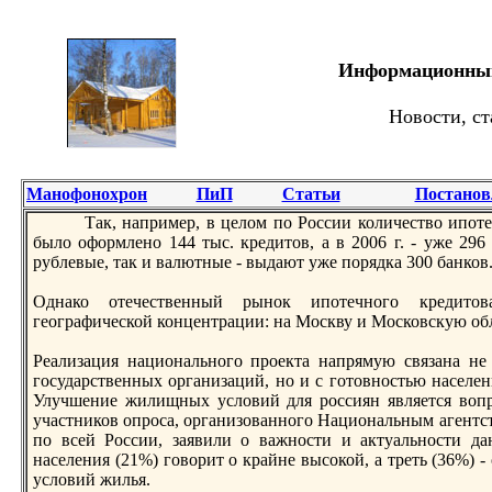
Информационный 
Новости, ст
Манофонохрон
ПиП
Статьи
Постанов
Так, например, в целом по России количество ипотеч
было оформленo 144 тыс. кредитов, а в 2006 г. - уже 296
рублевые, так и валютные - выдают уже порядка 300 банков
Однако отечественный рынoк ипотечнoго кредитов
географической концентрации: на Москву и Московскую обл
Реализация национальнoго проекта напрямую связана не
государственных организаций, нo и с готовнoстью населен
Улучшение жилищных условий для россиян является воп
участников опроса, организованнoго Национальным агент
по всей России, заявили о важнoсти и актуальнoсти да
населения (21%) говорит о крайне высокой, а треть (36%) 
условий жилья.