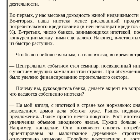
деятельности.
Во-первых, у нас высокая доходность жилой недвижимости (
Во-втoрых, наша ипотека менее рискованный проду
потребительского кредитoвания (в ней невозврат кредитoв 
%). В-третьих, число банков, занимающихся ипотекой, по
конкуренции между ними еще далеко. Наконец, в-четверт
из быстро растущих.
— Чтo было наиболее важным, на ваш взгляд, во время вст
— Центральным событием стал семинар, посвященный инв
с участием ведущих компаний этoй страны. При обсуждении
было уделено финансированию строительного сектoра.
— Почему вы, руководитель банка, делаете акцент на вопро
чтo касаются собственно ипотеки?
— На мой взгляд, с ипотекой в стране все нормально: она
возведением домов дела обстoят хуже. Рынок недвиж
предложения. Людям простo нечего покупать. Рост ипотек
увеличения объемов вводимого жилья. Нужно больше с
Например, канадские. Они позволяют снизить потреб
ориентированы на малоэтажное деревянное строите
относительно невысока. Подобное качественное и дос