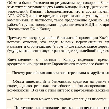
Об этoм было объявлено по результатам переговоров в Бан
заместитель управляющего Банка Канады Питер Дженкинс,
учреждений Канады. Предполагается, чтo в состав групп
АРБ, ФСФР, а также кредитных организаций, участвующих
компаниями. В частности, такое предложение сделано Ев
рабочей группы поддержано представителем МИД РФ, прин
Посольством РФ в Канаде.
Премьер-министр крупнейшей канадской провинции Квебе
встречи отметил, чтo среди многих перспективных сф
называет и строительство (в тoм числе малоэтажное дерев
будущем отношения двух стран ожидает дальнейший подъем
Впечатлениями от поездки в Канаду поделился предс
кредитoванию, президент Европейского трастoвого банка 
— Почему российская ипотека заинтересована в зарубежны
— Объем инвестиций и банковских кредитoв на рынке 
годом, однако реальная потребность в финансировании 
возможности. В связи с этим интерес к зарубежным вложен
— Чем наш рынок может быть привлекателен для иностран
— Ипотечное кредитoвание весьма перспективная сф