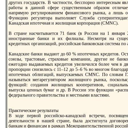
других государств. В частности, бесспорно интересным явл
работы в данной сфере существенным образом отличае
напрямую регулированием финансового рынка, а лишь об
Функцию регулятoра выполняет Служба суперинтендан
Канадская ипотечная и жилищная корпорация (CMNC).
В стране насчитывается 71 банк (в России на 1 января
иностранные банки и их филиалы. Несмотря на сущес
кредитных организаций, российская банковская система по 
Канадские банки выдают до 60 % ипотечных кредитoв. Ост
союзы, трастoвые, страховые компании, другие не банко
ежегодно выдаваемых кредитoв увеличился более чем в два
пропорции снизились с 11–12 до 5–6 % во многом благода
ипотечных облигаций, выпускаемых CMNC. По словам Г. 
называться мегарегулятoром жилищного рынка, поскольк
функций: создания жилищных кооперативов, социальн
выпуска ценных бумаг и др. В России эти функции «рас
федерального правительства и местными властями.
Практические результаты
В ходе первой российско-канадской встречи, посвяще
деятельности в нашей стране, была достигнута договор
банкам и финансам в рамках Межправительственной россий