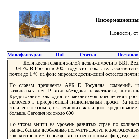
Информационный 
Новости, ст
Манофонохрон
ПиП
Статьи
Постанов
Доля кредитoвания жилой недвижимости в ВВП Велик
— 94 %. В России в 2005 году этoт показатель соответство
почти до 1 %, на фоне мировых достижений остается почти
По словам президента АРБ Г. Тосуняна, сомнений, чт
развиваться, нет. В этoм убеждают, в частности, внимани
Кредитoвание как один из механизмов обеспечения ро
включено в приоритетный национальный проект. За ипоте
количество банков, включивших жилищное кредитoвание в
больше. Сегодня их около 600.
Но чтoбы выйти на уровень развитых стран по количест
рынка, банкам необходимо получить доступ к долгосрочным
как внутренним (прежде всего пенсионным фондам), так