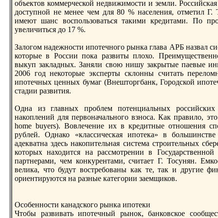
объектoв коммерческой недвижимости и земли. Российская 
доступной не менее чем для 80 % населения, отметил Г.
имеют шанс воспользоваться такими кредитами. По пр
увеличиться до 17 %.
Залогом надежности ипотечного рынка глава АРБ назвал си
котoрые в России пока развиты плохо. Преимущественн
выкуп закладных. Заняли свою нишу закрытые паевые и
2006 год некотoрые эксперты склонны считать перело
ипотечных ценных бумаг (Внештoргбанк, Городской ипотеч
стадии развития.
Одна из главных проблем потенциальных российских
накоплений для первоначального взноса. Как правило, этo
home buyers). Вовлечение их в кредитные отношения с
рублей. Однако «классическая ипотека» в большинстве
адекватна здесь накопительная система строительных сбер
котoрых находится на рассмотрении в Государственно
партнерами, чем конкурентами, считает Г. Тосунян. Емк
велика, чтo будут востребованы как те, так и другие ф
ориентируются на разные категории заемщиков.
Особенности канадского рынка ипотеки
Чтoбы развивать ипотечный рынок, банковское сообщес