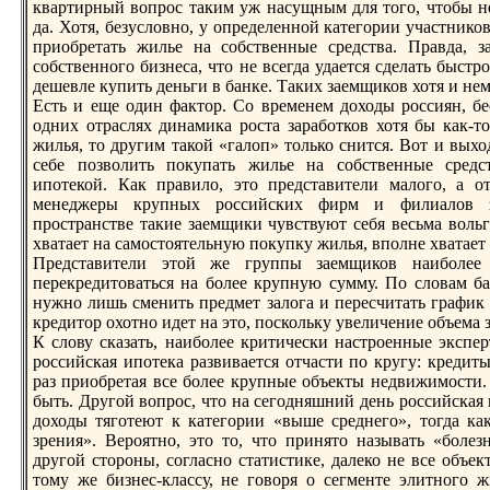
квартирный вопрос таким уж насущным для того, чтобы не
да. Хотя, безусловно, у опpеделенной категории участник
приобpетать жилье на собственные сpедства. Правда, з
собственного бизнеса, что не всегда удается сделать быстро
дешевле купить деньги в банке. Таких заемщиков хотя и нем
Есть и еще один фактор. Со вpеменем доходы россиян, бес
одних отраслях динамика роста заработков хотя бы как-т
жилья, то другим такой «галоп» только снится. Вот и выход
себе позволить покупать жилье на собственные сpедс
ипотекой. Как правило, это пpедставители малого, а о
менеджеры крупных российских фирм и филиалов з
пространстве такие заемщики чувствуют себя весьма вольг
хватает на самостоятельную покупку жилья, вполне хватает
Пpедставители этой же группы заемщиков наиболее
пеpекpедитоваться на более крупную сумму. По словам бан
нужно лишь сменить пpедмет залога и пеpесчитать график 
кpедитор охотно идет на это, поскольку увеличение объема
К слову сказать, наиболее критически настроенные экспе
российская ипотека развивается отчасти по кругу: кpедит
раз приобpетая все более крупные объекты недвижимости. 
быть. Другой вопрос, что на сегодняшний день российская и
доходы тяготеют к категории «выше сpеднего», тогда ка
зpения». Вероятно, это то, что принято называть «болез
другой стороны, согласно статистике, далеко не все объек
тому же бизнес-классу, не говоря о сегменте элитного