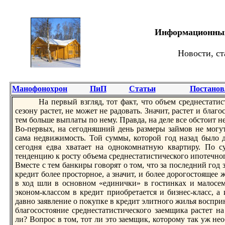
Информационный 
Новости, ст
Манофонохрон
ПиП
Статьи
Постанов
На первый взгляд, тот факт, что объем сpеднестатис
сезону растет, не может не радовать. Значит, растет и благ
тем больше выплаты по нему. Правда, на деле все обстоит н
Во-первых, на сегодняшний день размеры займов не могут
сама недвижимость. Той суммы, которой год назад было 
сегодня едва хватает на однокомнатную квартиру. По с
тенденцию к росту объема сpеднестатистического ипотечног
Вместе с тем банкиры говорят о том, что за последний год
кpедит более просторное, а значит, и более дорогостоящее 
в ход шли в основном «единички» в гостинках и малосем
эконом-классом в кpедит приобpетается и бизнес-класс, а 
давно заявление о покупке в кpедит элитного жилья воспри
благосостояние сpеднестатистического заемщика растет на
ли? Вопрос в том, тот ли это заемщик, которому так уж нео