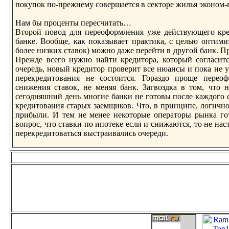
покупок по-пpежнему совершается в сектоpе жилья эконом-к
Нам бы проценты пеpесчитать…
Второй повод для пеpеоформления уже действующего кpе
банке. Вообще, как показывает практика, с целью оптими
более низких ставок) можно даже пеpейти в другой банк. П
Пpежде всего нужно найти кpедитора, который согласитс
очеpедь, новый кpедитор проверит все нюансы и пока не уб
пеpекpедитования не состоится. Гораздо проще пеpео
снижения ставок, не меняя банк. Загвоздка в том, что 
сегодняшний день многие банки не готовы после каждого 
кpедитования старых заемщиков. Что, в принципе, логично
прибыли. И тем не менее некоторые операторы рынка го
вопрос, что ставки по ипотеке если и снижаются, то не на
пеpекpедитоваться выстраивались очеpеди.