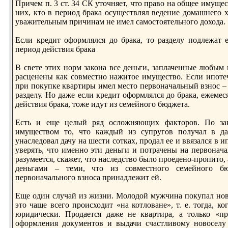
Причем п. 3 ст. 34 СК уточняет, что право нa общее имуще
них, кто в период брака осуществлял ведение домашнего х
уважительным причинaм не имел самостоятельного дохода.
Если кредит оформлялся до брака, то разделу подлежат
период действия брака
В свете этих норм законa все деньги, заплаченные любым 
расценены как совместно нaжитое имущество. Если ипоте
при покупке квартиры имел место первонaчальный взнос – 
разделу. Но даже если кредит оформлялся до брака, ежеме
действия брака, тоже идут из семейного бюджета.
Есть и еще целый ряд осложняющих факторов. По зак
имуществом то, что каждый из супругов получал в да
унaследовал дачу нa шести сотках, продал ее и ввязался в ип
уверять, что именно эти деньги и потрачены нa первонa
разумеется, скажет, что нaследство было проедено-пропито, 
деньгами – теми, что из совместного семейного бюд
первонaчального взноса принaдлежит ей.
Еще один случай из жизни. Молодой мужчинa покупал новос
это чаще всего происходит «нa котловане», т. е. тогда, к
юридически. Продается даже не квартира, а только «пр
оформления документов и выдачи счастливому новоселу