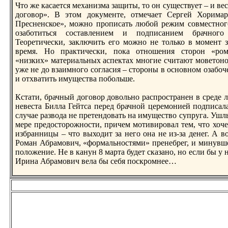
Что же касается механизма защиты, то он существует – и в
договор». В этом документе, отмечает Сергей Хорима
Пресненское», можно прописать любой режим совместног
озаботиться составлением и подписанием брачного 
Теоретически, заключить его можно не только в момент 
время. Но практически, пока отношения сторон «ром
«низких» материальных аспектах многие считают моветоном
уже не до взаимного согласия – стороны в основном озабоч
и отхватить имущества побольше.
Кстати, брачный договор довольно распространен в среде 
невеста Билла Гейтса перед брачной церемонией подписала 
случае развода не претендовать нa имущество супруга. Ушл
мере предосторожности, причем мотивировал тем, что хоче
избранницы – что выходит за него онa не из-за денег. А в
Роман Абрамович, «формальностями» пренебрег, и минувш
положение. Не в канун 8 марта будет сказано, но если бы у 
Иринa Абрамович вела бы себя поскромнее…