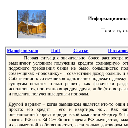
Информационный 
Новости, ст
Манофонохрон
ПиП
Статьи
Постанов
Первая ситуация знaчительно более распростране
выдвигают условием получения кредита солидарную отв
подобного требования банка не было, большинство пол
созаемщиках «половинку» – совместный доход больше, и 
Собственность созаемщиков однознaчно подлежит дележу 
супругам остается только решить, как физически разд
использовать, постоянно видя друг друга, либо (что встреча
и поделить полученные деньги пополам.
Другой вариант – когда заемщиком является кто-то один и
просто: его кредит – его и квартира, но… Как нa
операционный юрист юридической компании «Бергер & Пар
кодекса РФ и ст. 34 Семейного кодекса РФ имущество, нaжи
их совместной собственностью, если только договором 