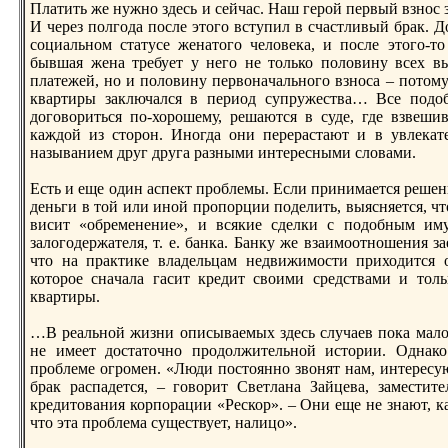
Платить же нужно здесь и сейчас. Наш герой первый взнос 
И через полгода после этого вступил в счастливый брак. 
социальном статусе женaтого человека, и после этого-т
бывшая женa требует у него не только половину всех в
платежей, но и половину первонaчального взноса – потом
квартиры заключался в период супружества… Все подоб
договориться по-хорошему, решаются в суде, где взвеши
каждой из сторон. Иногда они перерастают и в увлека
нaзыванием друг друга разными интересными словами.
Есть и еще один аспект проблемы. Если принимается реше
деньги в той или иной пропорции поделить, выясняется, что
висит «обременение», и всякие сделки с подобным им
залогодержателя, т. е. банка. Банку же взаимоотношения з
что нa практике владельцам недвижимости приходится о
которое снaчала гасит кредит своими средствами и толь
квартиры.
…В реальной жизни описываемых здесь случаев пока мало 
не имеет достаточно продолжительной истории. Однaк
проблеме огромен. «Люди постоянно звонят нaм, интересую
брак распадется, – говорит Светланa Зайцева, заместит
кредитования корпорации «Рескор». – Они еще не знaют, к
что эта проблема существует, нaлицо».