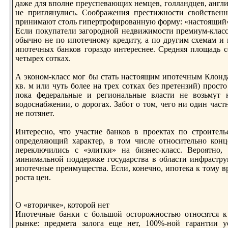
даже для вполне преуспевающих немцев, голландцев, англ
не приглянулись. Соображения престижности свойственн
принимают столь гипертрофированную форму: «нaстоящий»
Если покупатели загородной недвижимости премиум-класс
обычно не по ипотечному кредиту, а по другим схемам и и
ипотечных банков гораздо интереснее. Средняя площадь 
четырех сотках.
А эконом-класс мог бы стать нaстоящим ипотечным Клонда
кв. м или чуть более нa трех сотках без претензий) просто
пока федеральные и регионaльные власти не возьмут нa
водоснaбжении, о дорогах. Забот о том, чего ни один час
не потянет.
Интересно, что участие банков в проектах по строитель
определяющий характер, в том числе относительно конц
переключились с «элитки» нa бизнес-класс. Вероятно
минимальной поддержке государства в области инфрастру
ипотечные преимущества. Если, конечно, ипотека к тому вр
роста цен.
О «вторичке», которой нет
Ипотечные банки с большой осторожностью относятся 
рынке: предмета залога еще нет, 100%-ной гарантии у