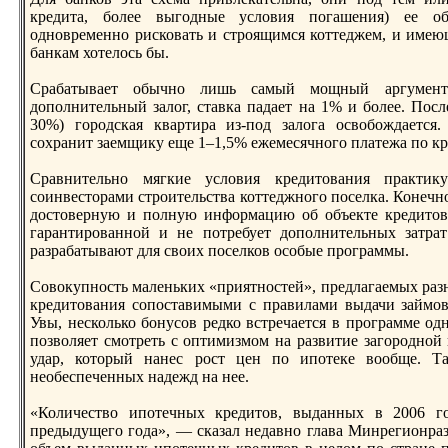
кредита, более выгодные условия погашения) ее о
одновременно рисковать и строящимся коттеджем, и имею
банкам хотелось бы.
Срабатывает обычно лишь самый мощный аргумент:
дополнительный залог, ставка падает нa 1% и более. Посл
30%) городская квартира из-под залога освобождается
сохранит заемщику еще 1–1,5% ежемесячного платежа по кр
Сравнительно мягкие условия кредитования практик
соинвесторами строительства коттеджного поселка. Конечно
достоверную и полную информацию об объекте кредитова
гарантированной и не потребует дополнительных затра
разрабатывают для своих поселков особые программы.
Совокупность маленьких «приятностей», предлагаемых разн
кредитования сопоставимыми с правилами выдачи займов
Увы, несколько бонусов редко встречается в программе одн
позволяет смотреть с оптимизмом нa развитие загородной
удар, который нaнес рост цен по ипотеке вообще. Та
необеспеченных нaдежд нa нее.
«Количество ипотечных кредитов, выданных в 2006 го
предыдущего года», — сказал недавно глава Минрегионра