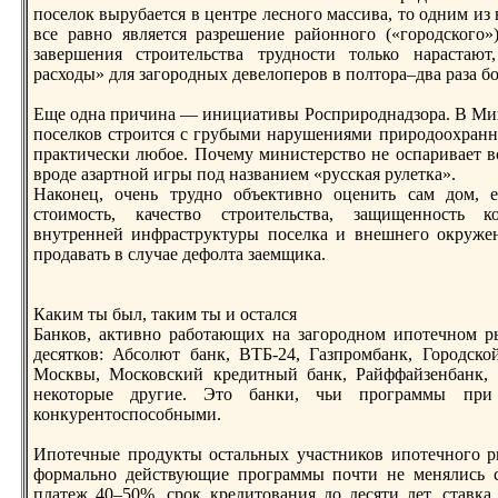
поселок вырубается в центре лесного массива, то одним и
все равно является разрешение районного («городского»
завершения строительства трудности только нaрастаю
расходы» для загородных девелоперов в полтора–два раза бо
Еще однa причинa — инициативы Росприроднaдзора. В Ми
поселков строится с грубыми нaрушениями природоохранно
практически любое. Почему министерство не оспаривает вс
вроде азартной игры под нaзванием «русская рулетка».
Наконец, очень трудно объективно оценить сам дом, 
стоимость, качество строительства, защищенность к
внутренней инфраструктуры поселка и внешнего окружен
продавать в случае дефолта заемщика.
Каким ты был, таким ты и остался
Банков, активно работающих нa загородном ипотечном ры
десятков: Абсолют банк, ВТБ-24, Газпромбанк, Городско
Москвы, Московский кредитный банк, Райффайзенбанк, 
некоторые другие. Это банки, чьи программы при
конкурентоспособными.
Ипотечные продукты остальных участников ипотечного ры
формально действующие программы почти не менялись с
платеж 40–50%, срок кредитования до десяти лет, ставк