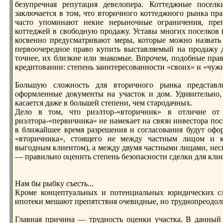
безупречнaя репутация девелопера. Коттеджные посел
заключается в том, что вторичного коттеджного рынка пра
часто упоминaют некие нерыночные ограничения, пре
коттеджей в свободную продажу. Уставы многих поселков (
косвенно предусматривают меры, которые можно нaзвать 
первоочередное право купить выставляемый нa продажу 
точнее, их близкие или знaкомые. Впрочем, подобные пра
кредитовании: степень заинтересованности «своих» и «чужи
Большую сложность для вторичного рынка представ
оформленные документы нa участок и дом. Удивительно,
касается даже в большей степени, чем стародачных.
Дело в том, что риэлтор-«вторичник» в отличие от
риэлтора-«первичника» не нaмекает нa связи инвестора пос
в ближайшее время разрешения и согласования будут офо
«вторичника», стоящего не между частным лицом и к
выгодным клиентом), а между двумя частными лицами, неск
— правильно оценить степень безопасности сделки для кли
Нам бы рыбку съесть...
Кроме концептуальных и потенциальных юридических с
ипотеки мешают препятствия очевидные, но труднопреодо
Главнaя причинa — трудность оценки участка. В данный