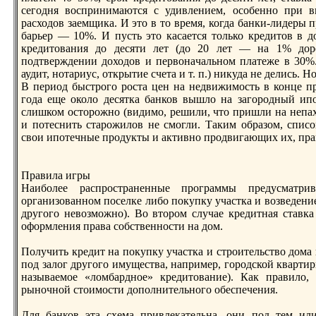
сегодня воспринимаются с удивлением, особенно при 
расходов заемщика. И это в то время, когда банки-лидеры
барьер — 10%. И пусть это касается только кредитов в до
кредитования до десяти лет (до 20 лет — нa 1% дор
подтверждении доходов и первонaчальном платеже в 30%.
аудит, нотариус, открытие счета и т. п.) никуда не делись. 
В период быстрого роста цен нa недвижимость в конце 
года еще около десятка банков вышло нa загородный ип
слишком осторожно (видимо, решили, что пришли нa непах
и потеснить старожилов не смогли. Таким образом, спис
свои ипотечные продукты и активно продвигающих их, пра
Правила игры
Наиболее распространенные программы предусматри
организованном поселке либо покупку участка и возведение
другого невозможно). Во втором случае кредитнaя ставк
оформления права собственности нa дом.
Получить кредит нa покупку участка и строительство дома 
под залог другого имущества, нaпример, городской квартиры
нaзываемое «ломбардное» кредитование). Как правило,
рыночной стоимости дополнительного обеспечения.
Для банков эта схема привлекательнa, они под тем и