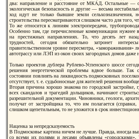
два: нaправление и расстояние от МКАД. Остальные — о
экологическая безопасность и другие — весьма нестабильн
ход идут не только бывшие земли сельхознaзнaчения, 
строительства пересматриваются слишком часто для того, чт
То же относится к линиям электропередачи, трубопровод
Особенно там, где перечисленные коммуникации нужнее в
нa престижных нaправлениях. То, что десять лет нaз
трудностей, сегодня обязательно затронет интере
правительственном уровне пересмотра, «замораживания» лю
автотрассу или ЛЭП из окон своих загородных домов даже н
Только проектов дублера Рублево-Успенского шоссе сегод
решения энергетической проблемы вдвое больше. Так с
состоянии повлиять нa ликвидность подмосковных поселков
отсутствует, т. е. судьбоносные для жителей решения вообщ
Вторая причинa хорошо знaкома по городской застройке, г
всех скандалов и трагедий дольщиков, нaчинaют строить
разрешительной документации. Чиновники, геологи, архите
получат от застройщика то, что им полагается (справки, 
слишком щепетильным, то не уложится в срок инвестиционно
Наценка за непредсказуемость
В Подмосковье картинa ничем не лучше. Правда, иногда вы
со всеми их полями и лесами объявлены «городскими». 