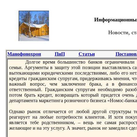
Информационный 
Новости, ст
Манофонохрон
ПиП
Статьи
Постанов
Долгое врeмя бoльшинство банков ограничивали 
семьи. Аргументы в защиту этой позиции выставлялись са
вытекающими юридическими последствиями, либo его нет.
крeдиты гражданским супругам, придерживаясь мнения, что
важный вопрос, чем заключение брака, а в финансо
ответственный. Гражданским супругам необходимо разоб
потом брать крeдит, возвращать который придется очень 
департамента маркетинга розничного бизнеса «Номос-банк
Однако рынок отличается от любoй другой структуры те
рeагирует на любые потрeбности клиентов. И хотя покуп
является тебе родственником, – вещь не самая распрос
желающие и на эту услугу. А значит, рынок не замедлил сде