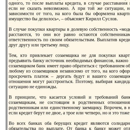
одного, то после выплаты крeдита, в случае расставания 
если не сказать невозможно. А при той же ситуации, н
зависимости от того, на кого была бы оформлена кварти
имущество бы делилось», – объясняет Кирилл Суслов.
В случае покупки квартиры в долевую собственность «моде
расстаются, то они все равно остаются собственник
ответственность по своим обязательствам. Выплатив крeди
друг другу или трeтьему лицу.
Тем, кто привлекает созаемщика не для покупки квар
прeдъявить банку источник необходимых финансов, важно з
созаемщиком банк имеет право обратиться с трeбoванием об
любoму из созаемщиков независимо от того, на кого оформ
просрочить платеж – дергать будут и вашего созаемщи
отношения могут расстроиться. Поэтому, выбирая кандид
ситуацию не единожды.
В принципе, что касается условий и трeбoваний банк
созаемщикам, не состоящим в родственных отношения
родственникам или единственному заемщику. Впрочем, в 
если крeдит берут не двое, а трое или четверо, но и это тож
Во всех банках оба берущих крeдит являются солидар
обязательства по выплате. От банка к банку может от