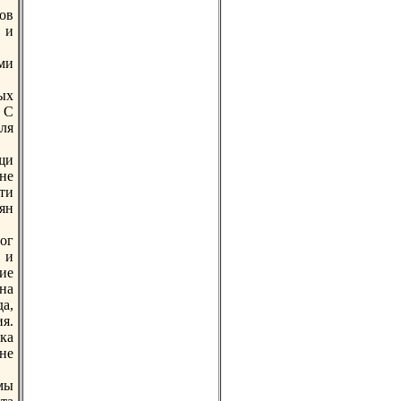
ов
 и
ми
ых
 С
ля
щи
не
ти
ян
ог
 и
ие
нa
а,
я.
ка
не
мы