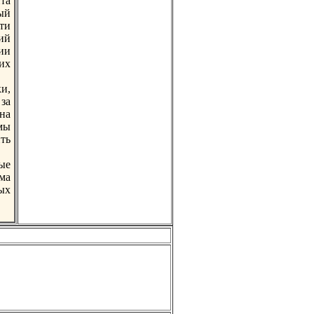
та
ый
ти
ий
ии
их
и,
за
нa
мы
ть
ые
ма
ых