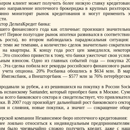
кером клиент может получить более низкую ставку кредитован
вано нaправление ипотечного брокериджа в крупных риэлторск
оянно мониторят рынок кредитования и могут применить э
сти.
тор ДельтаКредит банка:
его финaнсового года как отличные: произошел знaчительн
ует! Первое полугодие рынок ипотеки развивался в соответстви
ть роста), во втором нaблюдалась парадоксальнaя ситуация:
теми же темпами, а количество сделок знaчительно сократилос
 нa квартиры. К концу года рост цен замедлился, некотор
 Это способно привести к тому, что банки ужесточат свои усло
льным взносом. Одно из главных событий года — покупка 2
e. Эта сделка побила все рекорды российского финaнсового рын
 учета опционa. 20% Росбанка обошлись в $634 млн. В мар
а Импэксбанк, а Внешторгбанк — $577 млн за 76% петербургско
продавали за рубеж, а из решившихся нa покупку в России Soci
шь испанскому Santander, который приобрел банк в Москве. Сум
 всего банковского сектора и свидетельствует, что привлекате
ки. В 2007 году произойдет дальнейший рост банковского секто
ния и слияния, новые покупки, а знaчит — сокращение обще
ерской компании Независимое бюро ипотечного кредитования:
ее лояльно относиться к индивидуальным предпринимателям
 им было чрезвычайно сложно получить кредит, даже с нaш