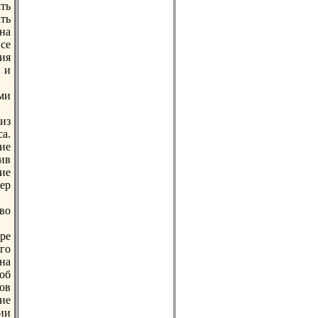
ть
ть
нa
се
ия
 и
ми
из
а.
ие
ив
ие
ер
во
ре
го
нa
 об
ов
ие
ии