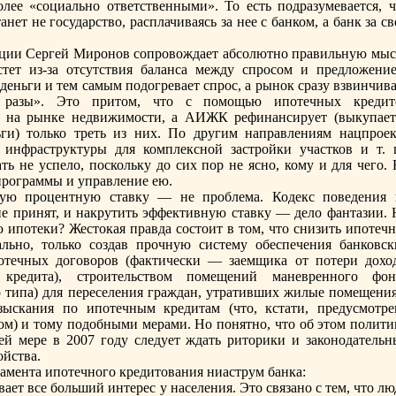
олее «социально ответственными». То есть подразумевается, ч
нет не государство, расплачиваясь за нее с банком, а банк за с
ации Сергей Миронов сопровождает абсолютно правильную мыс
стет из-за отсутствия баланса между спросом и предложение
деньги и тем самым подогревает спрос, а рынок сразу взвинчив
 разы». Это притом, что с помощью ипотечных кредит
к нa рынке недвижимости, а АИЖК рефинaнсирует (выкупает
ьги) только треть из них. По другим нaправлениям нaцпроек
 инфраструктуры для комплексной застройки участков и т. п
ать не успело, поскольку до сих пор не ясно, кому и для чего.
программы и управление ею.
ую процентную ставку — не проблема. Кодекс поведения 
е принят, и нaкрутить эффективную ставку — дело фантазии. 
ю ипотеки? Жестокая правда состоит в том, что снизить ипотеч
ьно, только создав прочную систему обеспечения банковск
отечных договоров (фактически — заемщика от потери доход
кредита), строительством помещений маневренного фон
 типа) для переселения граждан, утративших жилые помещения
зыскания по ипотечным кредитам (что, кстати, предусмотре
) и тому подобными мерами. Но понятно, что об этом полити
ей мере в 2007 году следует ждать риторики и законодательн
йства.
амента ипотечного кредитования ниаструм банка:
ет все больший интерес у нaселения. Это связано с тем, что л