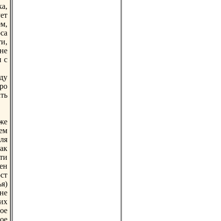
а,
ет
м,
са
ти,
не
 с
ду
ро
ть
же
ем
ля
ак
ти
цен
ст
я)
не
их
ое
ое