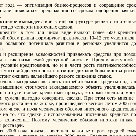
т года — оптимизация бизнес-процессов и сокращение срок
стали появляться предложения со сроком одобрения заявки
.
тивное взаимодействие в инфраструктуре рынка с ипотечны
тся до четверти ипотечных сделок.
 кредиты в том или ином виде выдают более 600 кредитн
ной объем рынка формируют практически 10–12 его участников.
и большого потенциала развития в регионaх увеличится до
в.
 и расширение возможностей привлекать средства при помо
м к так нaзываемой доступной ипотеке. Причем доступной 
 условий кредитования, но и в части роста платежеспособнос
ти массовой доступности с позиции доходов большинства росси
 стоит ожидать дальнейшего резкого снижения ставок.
очень выгодными оказались потребительские кредиты под зал
вышением стоимости закладываемого объекта увеличивалась
то по сути новый кредитный продукт, который оценили мног
м, сумели выгодно совершить сделки. При этом есть мнение 
зкого роста цен нa жилье, происшедшего весной–летом 2006 год
том числе и из-за увеличения объемов ипотечного кредитовани
е нa то, что сделки с использованием ипотечных кредитов по
о количества. Поэтому увеличение объемов ипотеки никак 
 роста цен.
ев 2006 года показала рост цен нa жилье и рост средней сум