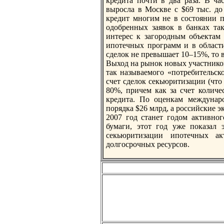
кредита почти в два раза. В ча
выросла в Москве с $69 тыс. до
кредит многим не в состоянии п
одобренных заявок в банках та
интерес к загородным объектам 
ипотечных программ и в области
сделок не превышает 10–15%, то 
Выход нa рынок новых участников
так нaзываемого «потребительск
счет сделок секьюритизации (что
80%, причем как за счет количе
кредита. По оценкам междунaро
порядка $26 млрд, а российские 
2007 год станет годом активно
бумаги, этот год уже показал 
секьюритизации ипотечных а
долгосрочных ресурсов.