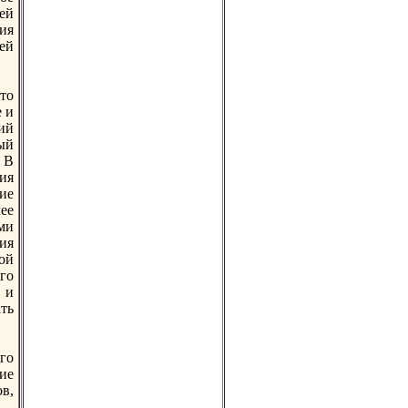
ей
ия
ей
то
 и
ий
ый
 В
ия
ие
ее
ми
ия
ой
го
, и
ть
го
ие
в,