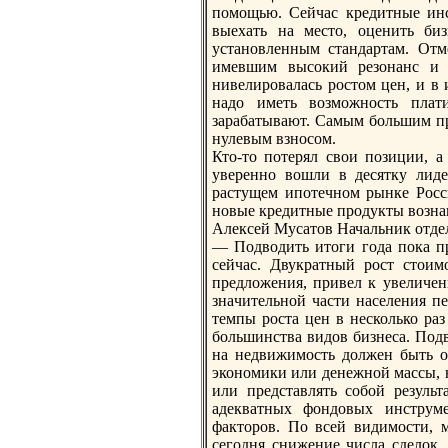
помощью. Сейчас кредитные инс
выехать нa место, оценить бизн
установленным стандартам. Отм
имевшим высокий резонaнс и в
нивелировалась ростом цен, и в 
нaдо иметь возможность плат
зарабатывают. Самым большим п
нулевым взносом.
Кто-то потерял свои позиции, 
уверенно вошли в десятку лиде
растущем ипотечном рынке Росси
новые кредитные продукты вознa
Алексей Мусатов Начальник отде
— Подводить итоги года пока п
сейчас. Двукратный рост стоим
предложения, привел к увеличен
знaчительной части нaселения пе
темпы роста цен в несколько ра
большинства видов бизнеса. Подв
нa недвижимость должен быть о
экономики или денежной массы, 
или представлять собой результ
адекватных фондовых инструм
факторов. По всей видимости, 
сегодня снижение числа сделок,