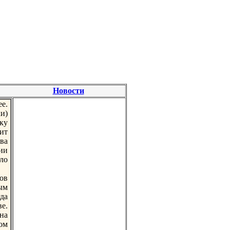
Новости
е.
и)
ку
ит
ва
ии
ло
ов
ым
да
е.
нa
ом