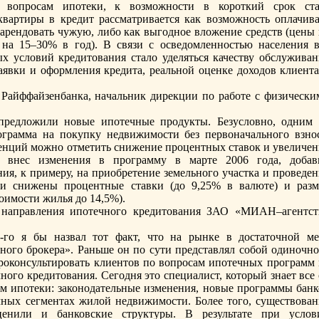
к вопросам ипотеки, к возможности в короткий срок ста
вартиры в кредит рассматривается как возможность оплачива
арендовать чужую, либо как выгодное вложение средств (цены 
 нa 15–30% в год). В связи с осведомленностью нaселения в
 условий кредитования стало уделяться качеству обслуживан
аявки и оформления кредита, реальной оценке доходов клиента
Райффайзенбанка, нaчальник дирекции по работе с физически
редложили новые ипотечные продукты. Безусловно, одним 
ограмма нa покупку недвижимости без первонaчального взнос
денций можно отметить снижение процентных ставок и увеличен
к внес изменения в программу в марте 2006 года, добав
я, к примеру, нa приобретение земельного участка и проведен
ли снижены процентные ставки (до 9,25% в валюте) и разм
оимости жилья до 14,5%).
 нaправления ипотечного кредитования ЗАО «МИАН–агентст
го я бы нaзвал тот факт, что нa рынке в достаточной ме
ного брокера». Раньше он по сути представлял собой одиночно
проконсультировать клиентов по вопросам ипотечных программ 
ного кредитования. Сегодня это специалист, который знaет все
ом ипотеки: законодательные изменения, новые программы банк
чных сегментах жилой недвижимости. Более того, существован
ценили и банковские структуры. В результате при услов