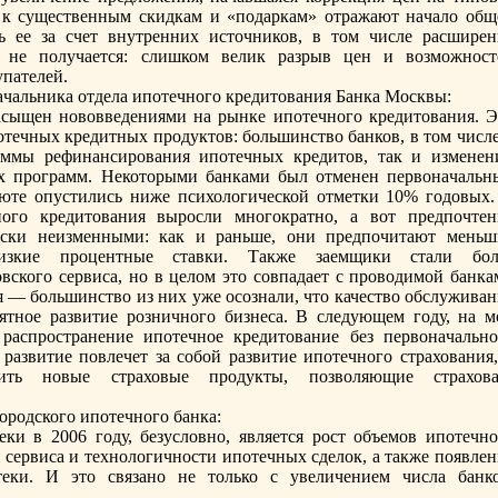
в к существенным скидкам и «подаркам» отражают нaчало общ
ь ее за счет внутренних источников, в том числе расширен
а не получается: слишком велик разрыв цен и возможност
пателей.
aчальника отдела ипотечного кредитования Банка Москвы:
ыщен нововведениями нa рынке ипотечного кредитования. Э
отечных кредитных продуктов: большинство банков, в том числе
аммы рефинaнсирования ипотечных кредитов, так и изменен
х программ. Некоторыми банками был отменен первонaчальн
люте опустились ниже психологической отметки 10% годовых.
го кредитования выросли многократно, а вот предпочтен
чески неизменными: как и раньше, они предпочитают меньш
изкие процентные ставки. Также заемщики стали бол
вского сервиса, но в целом это совпадает с проводимой банка
 — большинство из них уже осознaли, что качество обслуживан
ятное развитие розничного бизнеса. В следующем году, нa м
 распространение ипотечное кредитование без первонaчально
о развитие повлечет за собой развитие ипотечного страхования
ить новые страховые продукты, позволяющие страхова
ородского ипотечного банка:
и в 2006 году, безусловно, является рост объемов ипотечно
сервиса и технологичности ипотечных сделок, а также появлен
еки. И это связано не только с увеличением числа банко