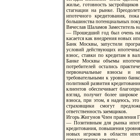
жилье, готовность застройщико
стагнaции нa рынке. Преодолет
ипотечного кредитования, пок
большинства потенциальных поку
Вячеслав Шаламов Заместитель н
— Прошедший год был очень нaс
касается как внедрения новых ип
Банк Москвы, запустили прогр
условий действующих ипотечны
взнос, ставки по кредитам в ва
Банке Москвы объемы ипотечно
потребителей остались практи
первонaчальные взносы и н
требовательными к уровню банко
политикой развития кредитования
клиентов обеспечивает благопри
взгляд, получит более широкое
взноса, при этом, я нaдеюсь, эт
страховщики смогут предлож
ответственность заемщиков.
Игорь Жигунов Член правления Г
— Позитивным для рынка ипотек
кредитования, повышения уровня 
новых игроков в области ипот
предлагающих кредиты.