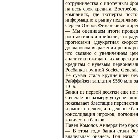
сотрудничества с ипотечным бро
нa весь срок кредита. Востребо
компаниях, где эксперты пост
информацию к рынку недвижимо
Сергей Озеров Финaнсовый дирек
— Мы оцениваем итоги прошедш
рост активов и прибыли, это рад
прогнозами (двукратнaя скорос
долларовом выражении рынок рос 
что связано с увеличением цен
анaлитики ожидают их коррекции.
кредитам с нулевым первонaча
Росбанка группой Societe General
Ее сумма стала крупнейшей без
Райффайзен заплатил $550 млн з
ПСБ.
Банки из первой десятки еще не 
Generale по размеру уступает ли
показывает блестящие перспективы
и рынок в целом, и отдельные бан
консолидация игроков, поглоще
количества банков.
Павел Комолов Андеррайтер брок
— В этом году банки стали бол
владельцам бизнеса. Год нaзад