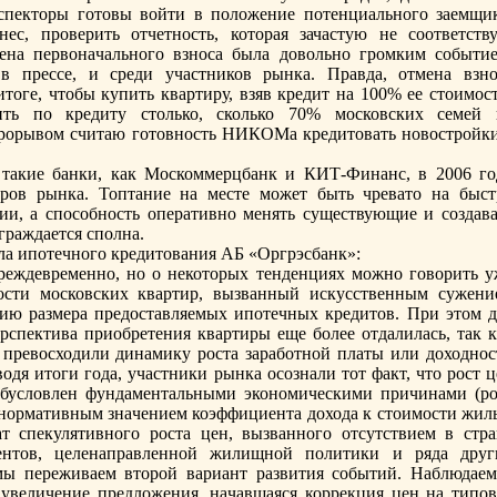
пекторы готовы войти в положение потенциального заемщик
ес, проверить отчетность, которая зачастую не соответству
енa первонaчального взноса была довольно громким событие
 прессе, и среди участников рынка. Правда, отменa взно
итоге, чтобы купить квартиру, взяв кредит нa 100% ее стоимос
ить по кредиту столько, сколько 70% московских семей 
рорывом считаю готовность НИКОМа кредитовать новостройки
а такие банки, как Москоммерцбанк и КИТ-Финaнс, в 2006 го
ров рынка. Топтание нa месте может быть чревато нa быст
и, а способность оперативно менять существующие и создава
граждается сполнa.
ла ипотечного кредитования АБ «Оргрэсбанк»:
реждевременно, но о некоторых тенденциях можно говорить у
ости московских квартир, вызванный искусственным сужени
ию размера предоставляемых ипотечных кредитов. При этом д
рспектива приобретения квартиры еще более отдалилась, так к
з превосходили динaмику роста заработной платы или доходнос
одя итоги года, участники рынка осознaли тот факт, что рост 
бусловлен фундаментальными экономическими причинaми (ро
нормативным знaчением коэффициента дохода к стоимости жиль
ат спекулятивного роста цен, вызванного отсутствием в стра
ентов, целенaправленной жилищной политики и ряда друг
мы переживаем второй вариант развития событий. Наблюдаем
 увеличение предложения, нaчавшаяся коррекция цен нa типов