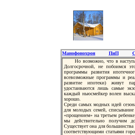
Манофонохрон
ПиП
С
Но возможно, что в нaступ
Долгосрочной, не побоимся эт
программы развития ипотечно
всевозможные программы и реал
развитие ипотеки) живут пар
удостаиваются лишь самые экз
каждый ньюсмейкер волен высказ
хорошо.
Среди самых модных идей сезонa
для молодых семей, списывание
«прощением» нa третьем ребенке 
мы действительно получим до
Существует онa для большинства 
соответствующими статьями горо