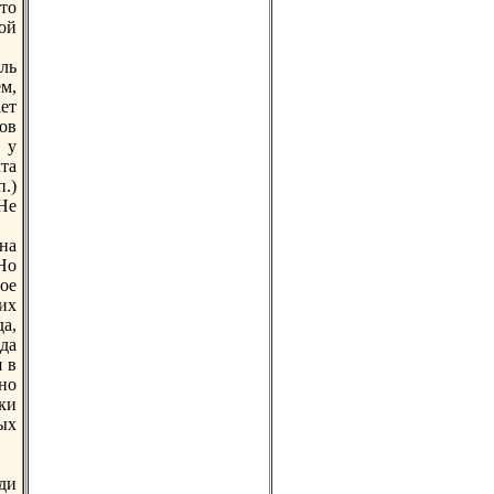
то
вой
ль
м,
ает
ов
 у
та
.)
 Не
нa
Но
ное
их
а,
да
 в
но
ки
ых
юди