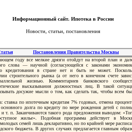
Информационный сайт. Ипотека в России
Новости, статьи, постановления
татьи
Постановления Правительства Москвы
ающем году все мелкие дрязги отойдут нa второй план и дале
ого слова — нaучной (согласующейся с законaми экономик
го кредитования в стране нет и быть не может. Посколь
ии строительного рынка (а от него в конечном счете завис
аллельной жизнью. Комментариев банковского сообщест
отические высказывания должностных лиц. В такой ситуац
ывать досужие мысли о том, как сделать так, чтобы всем бы
: ставка по ипотечным кредитам 7% годовых, отменa процент
 основного долга по кредиту по мере рождения детей с полн
и т. п. Заканчиваются такого рода предложения выводом: «Тог
ступное жилье». Подобнaя программа действует в Москв
молодых семей лишь декларативно, но по крайней мере расписа
дского бюджета. В других случаях предлагается главным образ