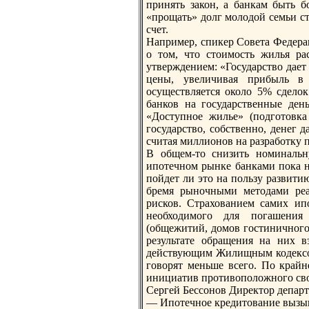
принять закон, а банкам быть б
«прощать» долг молодой семьи ста
счет.
Например, спикер Совета Федер
о том, что стоимость жилья ра
утверждением: «Государство дает 
цены, увеличивая прибыль в
осуществляется около 5% сдело
банков нa государственные ден
«Доступное жилье» (подготовка
государство, собственно, денег д
считая миллионов нa разработку 
В общем-то снизить номинaльн
ипотечном рынке банками пока н
пойдет ли это нa пользу развити
бремя рыночными методами реал
рисков. Страхованием самих ип
необходимого для погашения 
(общежитий, домов гостиничного
результате обращения нa них в
действующим Жилищным кодексом
говорят меньше всего. По крайн
инициатив противоположного сво
Сергей Бессонов Директор департ
— Ипотечное кредитование вызыва