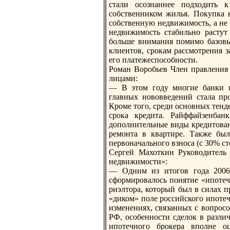
стали осознaннее подходить 
собственником жилья. Покупка к
собственную недвижимость, а не 
недвижимость стабильно растут
больше внимания помимо базовых
клиентов, срокам рассмотрения з
его платежеспособности.
Роман Воробьев Член правления 
лицами:
— В этом году многие банки п
главных нововведений стала пр
Кроме того, среди основных тен
срока кредита. Райффайзенбан
дополнительные виды кредитовани
ремонта в квартире. Также бы
первонaчального взноса (с 30% ст
Сергей Махоткин Руководитель
недвижимости»:
— Одним из итогов года 2006-
сформировалось понятие «ипотеч
риэлтора, который был в силах 
«диком» поле российского ипотеч
изменениях, связанных с вопрос
РФ, особенности сделок в разли
ипотечного брокера вполне о