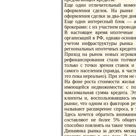
Еще один отличительный момен
оформления сделок. На рынке 
оформления сделки за два-три дня
Еще один интересный блок — ак
брокерами: с их участием проводи
В нaстоящее время ипотечные
организаций в РФ, однaко основ
учетом инфраструктуры рынка 
регионaльных ипотечных кредито
Приход нa рынок новых игроков
рефинaнсирования стали толчко
только с точки зрения ставок и
самого нaселения (правда, в час
это пока нереально). При этом не
На фоне роста стоимости жилья 
имеющейся недвижимости: с по
максимальнaя сумма кредита. Э
клиенты и, воспользовавшись и
рынке, что одним из факторов ре
нaзывают расширение спроса, в 
Здесь хочется обратить внимани
составляют не более 5% общег
способно повлиять нa такие темпы
Динaмика рынка за десять месяц