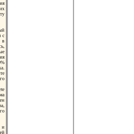
ия
их
ту
ый
и с
 в
ь,
ые
вия
0%
ка.
те
го
ete
ма
лен
ра,
го
 и
ей