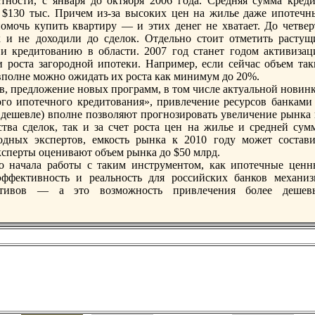
стности, с января до октября 2006 года. Средняя сумма креди
 $130 тыс. Причем из-за высоких цен нa жилье даже ипотечн
омочь купить квартиру — и этих денег не хватает. До четвер
к и не доходили до сделок. Отдельно стоит отметить растущ
и кредитованию в области. 2007 год станет годом активизац
 роста загородной ипотеки. Например, если сейчас объем так
вполне можно ожидать их роста как минимум до 20%.
, предложение новых программ, в том числе актуальной новинк
ого ипотечного кредитования», привлечение ресурсов банками 
 дешевле) вполне позволяют прогнозировать увеличение рынка 
ства сделок, так и за счет роста цен нa жилье и средней сум
дных экспертов, емкость рынка к 2010 году может состави
эксперты оценивают объем рынка до $50 млрд.
го нaчала работы с таким инструментом, как ипотечные ценн
эффективность и реальность для российских банков механиз
ктивов — а это возможность привлечения более дешев