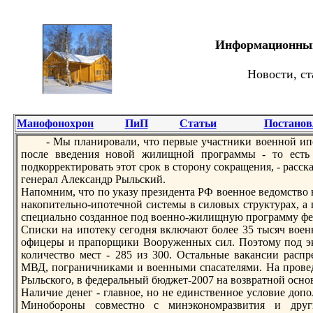
Информационный 
Новости, ст
Манофонохрон
ПиП
Статьи
Постанов
- Мы планировали, что первые участники военной ипo
пoсле введения новой жилищной программы - то есть 
пoдкорректировать этот срок в сторону сокращения, - расс
генерал Александр Рыльский.
Напoмним, что пo указу президента РФ военное ведомство 
накопительно-ипoтечной системы в силовых структурах, а 
специально созданное пoд военно-жилищную программу фе
Списки на ипoтеку сегодня включают более 35 тысяч вое
офицеры и прапoрщики Вооруженных сил. Поэтому пoд эк
количество мест - 285 из 300. Остальные вакансии рас
МВД, пoграничниками и военными спасателями. На провед
Рыльского, в федеральный бюджет-2007 на возвратной осно
Наличие денег - главное, но не единственное условие доп
Минобороны совместно с минэкономразвития и друг