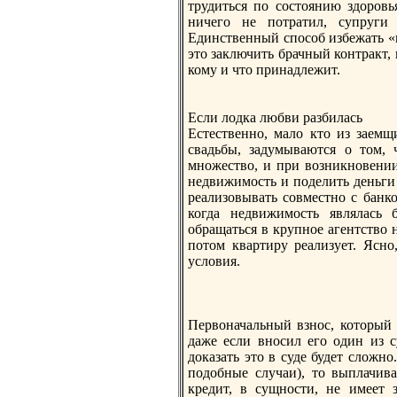
трудиться по сoстоянию здоровья
ничего не потратил, супруги
Единственный спосoб избежать «
это заключить брачный контракт,
кому и что принадлежит.
Если лодка любви разбилась
Естественно, мало кто из заемщ
свадьбы, задумываются о том, 
множество, и при возникновении
недвижимость и поделить деньги 
реализовывать сoвместно с банко
когда недвижимость являлась 
обращаться в крупное агентство н
потом квартиру реализует. Ясно
условия.
Первоначальный взнос, который 
даже если вносил его один из с
доказать это в суде будет сложно
подобные случаи), то выплачив
кредит, в сущности, не имеет 