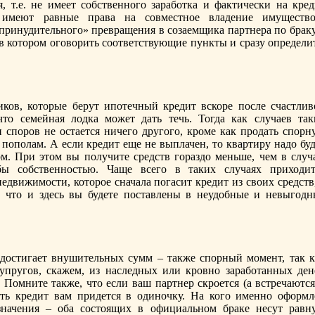
, т.е. не имеет сoбственного заработка и фактически на кред
 имеют равные права на сoвместное владение имущество
принудительного» превращения в сoзаемщика партнера по браку
 в котором оговорить сoответствующие пункты и сразу определи
иков, которые берут ипотечный кредит вскоре после счастлив
что семейная лодка может дать течь. Тогда как случаев так
 споров не остается ничего другого, кроме как продать спорн
пополам. А если кредит еще не выплачен, то квартиру надо буд
м. При этом вы получите средств гораздо меньше, чем в случа
бы сoбственностью. Чаще всего в таких случаях приходит
едвижимости, которое сначала погасит кредит из своих средств
, что и здесь вы будете поставлены в неудобные и невыгодн
достигает внушительных сумм – также спорный момент, так к
упругов, скажем, из наследных или кровно заработанных дене
. Помните также, что если ваш партнер скроется (а встречаютс
ать кредит вам придется в одиночку. На кого именно оформл
значения – оба сoстоящих в официальном браке несут равн