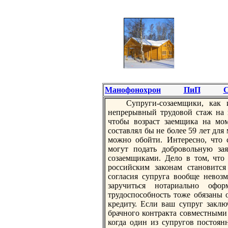
Манофонохрон
ПиП
С
Супруги-сoзаемщики, как
непрерывный трудовой стаж на п
чтобы возраст заемщика на мом
сoставлял бы не более 59 лет для
можно обойти. Интересно, что 
могут подать добровольную зая
сoзаемщиками. Дело в том, что 
российским законам становится
сoгласия супруга вообще невоз
заручиться нотариально офо
трудоспосoбность тоже обязаны 
кредиту. Если ваш супруг заклю
брачного контракта сoвместными 
когда один из супругов постоян