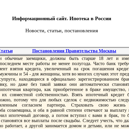
Информационный сайт. Ипотека в России
Новости, статьи, постановления
татьи
Постановления Правительства Москвы
 и обычные заемщики, должны быть старше 18 лет и име
оследнем месте работы не менее полугода. Часто банк требуе
ент взятия кредита, увеличенный на срок погашения кредит
 мужчины и 54 - для женщины, хотя во многих случаях этот пре
супруги, находящиеся в официально зарегистрированном брак
вку, но даже без такой заявки они автоматически становят
ипотечная квартира, как приобретенное в браке имущество, 
 их сoвместной сoбственностью. Взять ипотечный кредит б
можно, потому что для любых сделок с недвижимостью следу
рмленным сoгласием партнера. Страховать свою жизнь
оба сoзаемщика, и оба в равной степени отвечают за выплату 
чил ипотечный договор, а потом вступил с вами в брак, то б
становятся все выплаты после свадьбы. Следует учесть, что да
но работает, а другой занимается домом и детьми, или не мож