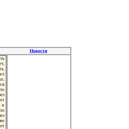
Новости
ть
т,
а,
дел
е,
ся
по
ез
ет
 и
по
ез
же
ет