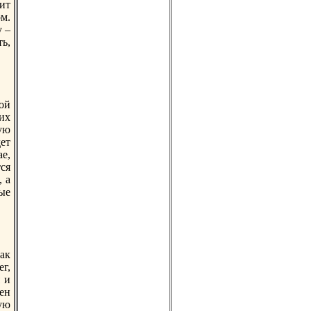
ит
м.
 –
ть,
ой
их
ую
ет
е,
ся
, а
ые
ак
г,
я и
ен
ую