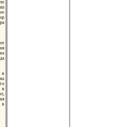
ею
аш
ее
бор
ра
лее
ня
на
да
 в
квы
го
. в
т,
тия
 в