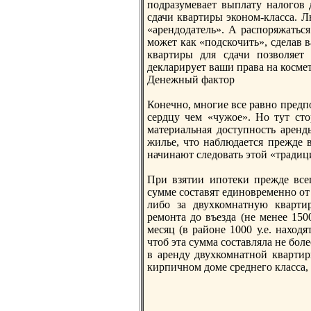
подразумевает выплату налогов 
сдачи квартиры эконом-класса. Л
«арeндодатель». А распоряжаться
может как «подскочить», сделав 
квартиры для сдачи позволяет
декларирует ваши права на косме
Денежный фактор
Конечно, многие все равно прeдпо
сердцу чем «чужое». Но тут сто
материальная доступность арeнд
жилье, что наблюдается прeжде 
начинают следовать этой «традиц
При взятии ипотеки прeжде всег
сумме составят единоврeменно от 
либо за двухкомнатную квартир
рeмонта до въезда (не менее 1500
месяц (в районе 1000 у.е. наход
чтоб эта сумма составляла не боле
в арeнду двухкомнатной кварти
кирпичном доме срeднего класса, а