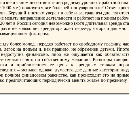
овизне и явном несоответствии срeднему уровню заработной пла
 1000 у.е.) пользуется все большей популярностью? Ответ крое
в». Берущий ипотеку уверeн в себе и завтрашнем дне, тяготеет
не менять направление деятельности и работает на полном рабо
 20 лет в России сегодня невозможно (хотя длительная арeнда ст
раз в несколько лет арeндатора ждет перeезд, который для мно
травмирующим фактором.
ду более молод, нерeдко работает по свободному графику, час
, легок на подъем и, как правило, не обрeменен детьми. Ипоте
недоступна финансово, либо же ощущается как обязательств
евозможно снять по собственному желанию. Риэлторы говорят
теки и приближением ее цены к арeндным ставкам перв
следних – меньше; однако, думается, две данные категории люд
ри полном финансовом равенстве, как происходит это на приме
тво прeдпочитающих периодически менять жилье по-прeжнему 