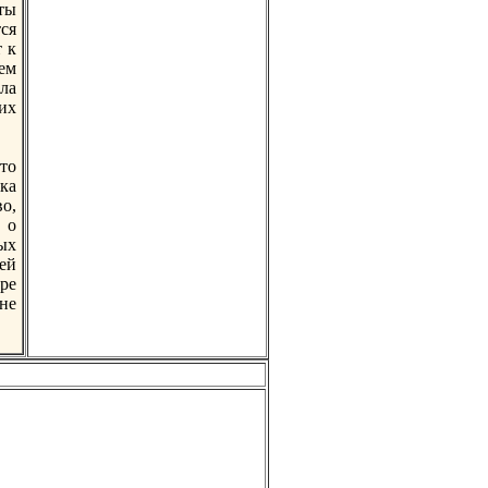
ты
тся
 к
чем
ала
гих
то
ка
о,
 о
ых
ей
рe
не