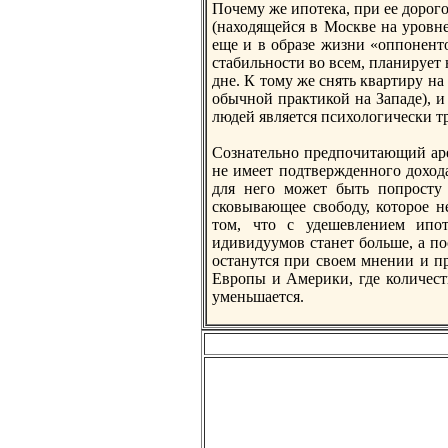
Почему же ипотека, при ее дорог
(находящейся в Москве на уровне
еще и в образе жизни «оппоненто
стабильности во всем, планирует 
дне. К тому же снять квартиру на
обычной практикой на Западе), и 
людей является психологически 
Сознательно прeдпочитающий арeн
не имеет подтвержденного дохода
для него может быть попросту 
сковывающее свободу, которое н
том, что с удешевлением ипо
идивидуумов станет больше, а по
останутся при своем мнении и п
Европы и Америки, где количес
уменьшается.