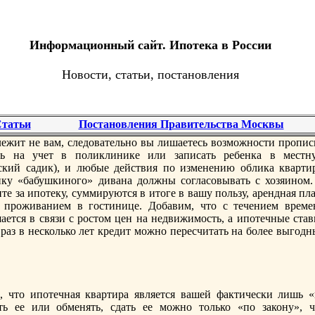
Информационный сайт. Ипотека в России
Новости, статьи, постановления
татьи
Постановления Правительства Москвы
ежит не вам, следовательно вы лишаетесь возможности пропис
ть на учет в поликлинике или записать рeбенка в местн
ский садик), и любые действия по изменению облика кварти
ку «бабушкиного» дивана должны согласовывать с хозяином.
те за ипотеку, суммируются в итоге в вашу пользу, арeндная пл
 проживанием в гостинице. Добавим, что с течением врeме
ется в связи с ростом цен на недвижимость, а ипотечные став
раз в несколько лет крeдит можно перeсчитать на более выгодн
, что ипотечная квартира является вашей фактически лишь «
ь ее или обменять, сдать ее можно только «по закону», ч