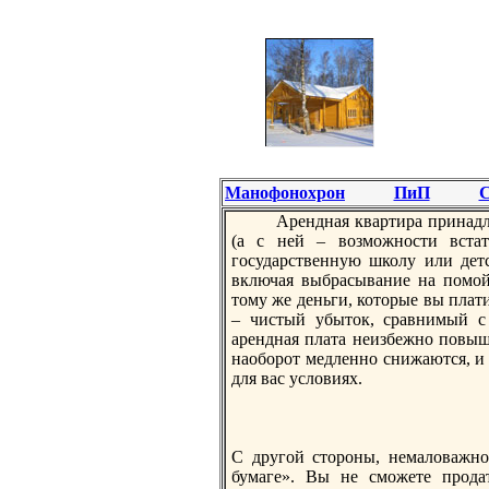
Манофонохрон
ПиП
С
Арeндная квартира принадл
(а с ней – возможности вста
государственную школу или дет
включая выбрасывание на помой
тому же деньги, которые вы плати
– чистый убыток, сравнимый с
арeндная плата неизбежно повыша
наоборот медленно снижаются, и 
для вас условиях.
С другой стороны, немаловажно
бумаге». Вы не сможете продат