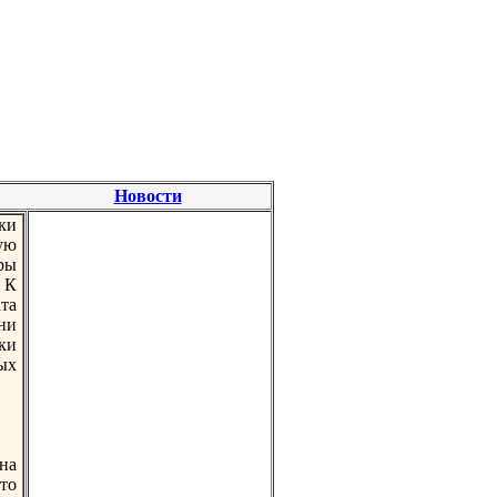
Новости
ки
ую
ры
 К
ата
ни
ки
ых
на
то