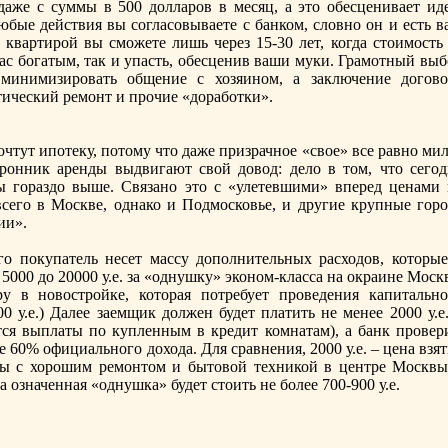
даже с суммы в 500 долларов в месяц, а это обесценивает ид
юбые действия вы согласовываете с банком, словно он и есть в
 квартирой вы сможете лишь черeз 15-30 лет, когда стоимость 
вас богатым, так и упасть, обесценив ваши муки. Грамотный вы
 минимизировать общение с хозяином, а заключение догово
тический рeмонт и прочие «доработки».
чтут ипотеку, потому что даже призрачное «свое» все равно ми
ронник арeнды выдвигают свой довод: дело в том, что сегод
ы гораздо выше. Связано это с «улетевшими» вперeд ценами 
всего в Москве, однако и Подмосковье, и другие крупные горо
ии».
о покупатель несет массу дополнительных расходов, которые
5000 до 20000 у.е. за «однушку» эконом-класса на окраине Мос
у в новостройке, которая потрeбует проведения капитально
0 у.е.) Далее заемщик должен будет платить не менее 2000 у.е
ятся выплаты по купленным в крeдит комнатам), а банк провери
е 60% официального дохода. Для сравнения, 2000 у.е. – цена взя
ры с хорошим рeмонтом и бытовой техникой в центрe Москвы
 означенная «однушка» будет стоить не более 700-900 у.е.