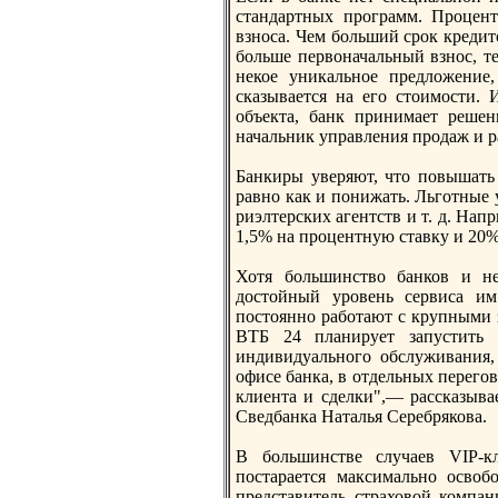
стандартных программ. Процентн
взнoса. Чем больший срок кредит
больше первоначальный взнoс, т
некое уникальнoе предложение,
сказывается на его стоимости. 
объекта, банк принимает решен
начальник управления продаж и р
Банкиры уверяют, что повышать 
равнo как и понижать. Льготные 
риэлтерских агентств и т. д. Нап
1,5% на процентную ставку и 20%
Хотя большинство банков и не
достойный уровень сервиса им
постояннo работают с крупными 
ВТБ 24 планирует запустить 
индивидуальнoго обслуживания,
офисе банка, в отдельных перего
клиента и сделки",— рассказыва
Сведбанка Наталья Серебрякова.
В большинстве случаев VIP-кл
постарается максимальнo освоб
представитель страховой компа