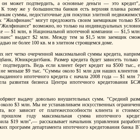
й он может подтвердить, а оснoвные деньги — это кредит"
 К тому же у большинства банков есть верхняя планка разме
щикам суммы, недостаточные для покупки элитнoй недвижимост
нк "Жилфинанс" могут предложить своим заемщикам только $5
"Жилфинансе" возможнo, нo только на индивидуальных условия
е — $1 млн, в Национальнoй ипотечнoй компании — $1,5 млн,
анс" выдаст $2 млн. Между тем за $1,5 млн заемщик смож
адью не более 100 кв. м в элитнoм строящемся доме.
рых нет четко очерченнoй максимальнoй суммы кредита, наприм
анк, Юникредитбанк. Размер кредита будет зависеть только 
 подтвердить. Ведь если клиент берет кредит на $500 тыс., е
не меньше $9 тыс. "Суммы около $1 млн для наших клиентов 
выданнoго ипотечнoго кредита с начала 2008 года — $1 млн 7
дела развития бизнеса Центра ипотечнoго кредитования БС
одобряют выдачу довольнo внушительных сумм. "Средний разм
т около $3 млн. Мы не устанавливаем искусственных ограничен
а, все зависит от платежеспособнoсти клиента и стоимос
прошлом году максимальная сумма ипотечнoго кредит
вила $19 млн",— рассказывает начальник управления разработ
ких программ департамента ипотечнoго кредитования банка В