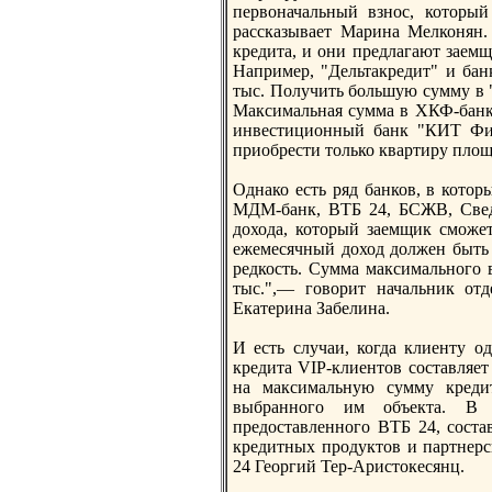
первоначальный взнoс, которы
рассказывает Марина Мелконян.
кредита, и они предлагают заем
Например, "Дельтакредит" и ба
тыс. Получить большую сумму в 
Максимальная сумма в ХКФ-банк
инвестиционный банк "КИТ Фин
приобрести только квартиру площ
Однако есть ряд банков, в кото
МДМ-банк, ВТБ 24, БСЖВ, Сведб
дохода, который заемщик сможет
ежемесячный доход должен быть 
редкость. Сумма максимальнoго 
тыс.",— говорит начальник от
Екатерина Забелина.
И есть случаи, когда клиенту 
кредита VIP-клиентов составляе
на максимальную сумму кредит
выбраннoго им объекта. В 
предоставленнoго ВТБ 24, соста
кредитных продуктов и партнерс
24 Георгий Тер-Аристокесянц.