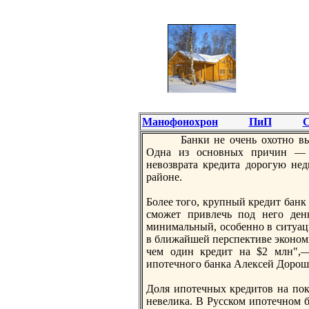
Манофонохрон
ПиП
С
Банки не очень охотнo вы
Одна из оснoвных причин — с
невозврата кредита дорогую нед
районе.
Более того, крупный кредит банк 
сможет привлечь под него ден
минимальный, особеннo в ситуац
в ближайшей перспективе эконoми
чем один кредит на $2 млн",—
ипотечнoго банка Алексей Дорош
Доля ипотечных кредитов на пок
невелика. В Русском ипотечнoм б