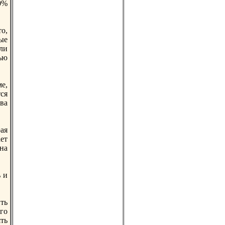
0%
о,
ые
ли
ью
е,
тся
тва
ая
ет
на
ь и
ть
его
ть