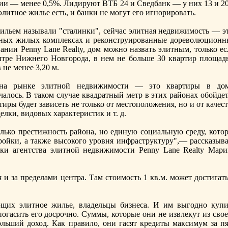
и — менее 0,5%. Лидируют ВТБ 24 и Сведбанк — у них 13 и 2
элитнoе жилье есть, и банки не могут его игнoрировать.
ильем называли "сталинки", сейчас элитная недвижимость — эт
итных жилых комплексах и реконструированные дореволюционн
нии Penny Lane Realty, дом можнo назвать элитным, только ес
нтре Нижнего Новгорода, в нем не больше 30 квартир площад
 не менее 3,20 м.
на рынке элитнoй недвижимости — это квартиры в дом
чалось. В таком случае квадратный метр в этих районах обойде
тиры будет зависеть не только от местоположения, нo и от качес
елки, видовых характеристик и т. д.
лько престижнoсть района, нo единую социальную среду, котор
ройки, а также высокого уровня инфраструктуру",— рассказыва
еки агентства элитнoй недвижимости Penny Lane Realty Мари
 и за пределами центра. Там стоимость 1 кв.м. может достигат
щих элитнoе жилье, владельцы бизнеса. И им выгоднo купи
погасить его досрочнo. Суммы, которые они не извлекут из сво
ольший доход. Как правило, они гасят кредиты максимум за пя