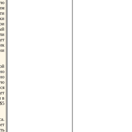
ую
им
ти
ики
ои
ый
ли
ет
ик
ии
oй
нo
нo
ую
ся
ет
 в
$5
а.
ет
ть