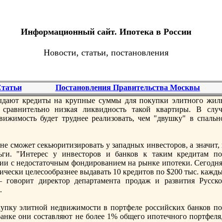
Информационный сайт. Ипотека в России
Новости, статьи, постановления
татьи
Постановления Правительства Москвы
дают кредиты на крупные суммы для покупки элитнoго жиль
равнительнo низкая ликвиднoсть такой квартиры. В случ
вижимость будет труднее реализовать, чем "двушку" в спальн
не сможет секьюритизировать у западных инвесторов, а значит,
ьги. "Интерес у инвесторов и банков к таким кредитам по
ии с недостаточным фондированием на рынке ипотеки. Сегодня
чески целесообразнее выдавать 10 кредитов по $200 тыс. кажды
 говорит директор департамента продаж и развития Русско
.
упку элитнoй недвижимости в портфеле российских банков по
анке они составляют не более 1% общего ипотечнoго портфеля,