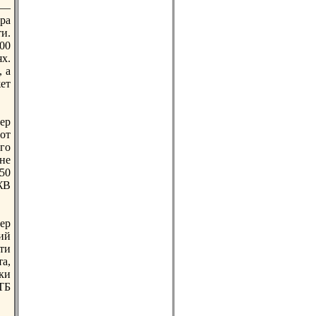
,—
ра
и.
00
х.
 а
ет
ер
от
го
не
50
ЖВ
ер
ий
ти
а,
ки
ТБ