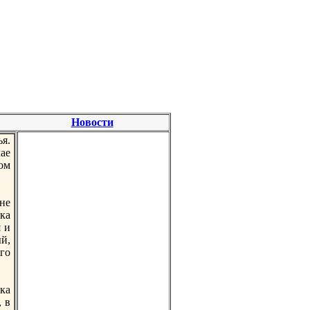
Новости
я.
ае
oм
 не
ка
 и
й,
го
ка
 в