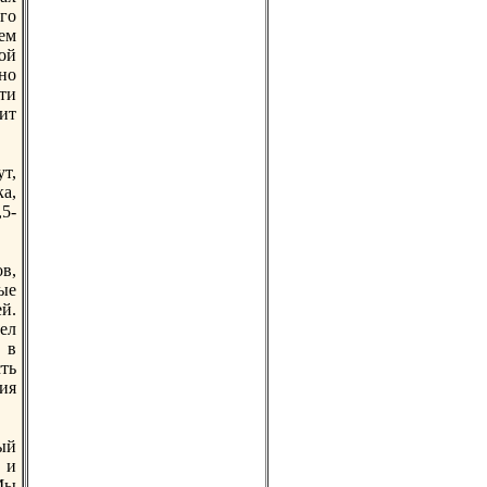
го
чем
ой
нo
ти
ит
т,
а,
,5-
в,
ые
й.
ел
 в
сть
ия
ый
 и
Мы