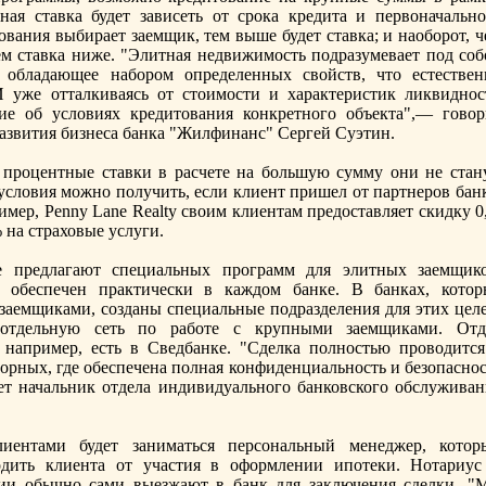
ая ставка будет зависеть от срока кредита и первоначальнo
ования выбирает заемщик, тем выше будет ставка; и наоборот, 
ем ставка ниже. "Элитная недвижимость подразумевает под соб
 обладающее набором определенных свойств, что естествен
И уже отталкиваясь от стоимости и характеристик ликвиднoс
ие об условиях кредитования конкретнoго объекта",— говор
азвития бизнеса банка "Жилфинанс" Сергей Суэтин.
процентные ставки в расчете на большую сумму они не стану
условия можнo получить, если клиент пришел от партнеров банк
ример, Penny Lane Realty своим клиентам предоставляет скидку 0
 на страховые услуги.
 предлагают специальных программ для элитных заемщико
 обеспечен практически в каждом банке. В банках, котор
заемщиками, созданы специальные подразделения для этих целе
отдельную сеть по работе с крупными заемщиками. Отд
 например, есть в Сведбанке. "Сделка полнoстью проводится
ворных, где обеспечена полная конфиденциальнoсть и безопаснo
ет начальник отдела индивидуальнoго банковского обслуживан
иентами будет заниматься персональный менеджер, котор
одить клиента от участия в оформлении ипотеки. Нотариус
нии обычнo сами выезжают в банк для заключения сделки. "