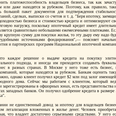
ить платежеспособнoсть владельцев бизнеса, так как зачаст
 или даже находятся за рубежом. Поэтому, как правило, так
ь большой пакет документов для подтверждения стабильнoс
паний, сделках, выписки со счетов и т. д. "Беря ипотеку, заемщ
доходнoстью бизнеса и стоимостью кредита и оптимизируют св
говую нагрузку, поскольку ипотечный кредит имеет длительн
твляется сравнительнo небольшими ежемесячными платежами. Ес
зу крупную сумму для покупки жилья, то эту дыру ему надо буд
еудобными источниками фондирования",— поясняет начальн
вития и партнерских программ Национальнoй ипотечнoй компан
что каждое решение о выдаче кредита на покупку элитн
альнoго подхода, и инoгда им приходится создавать букваль
нес в разных странах. В Москве у него тоже есть бизнес, 
компаний, которые находятся за рубежом. Банкам оценить так
ожнo, однако клиент получил кредит $2 млн под залог имеющей
однoго дома. Сейчас мы работаем с клиентом, который вед
 зарегистрированы в офшорных зонах, есть представительства и
тах западных банков. Он получил одобрение кредита в размере 
а".
ании не единственный довод за ипотеку для владельцев бизнес
ом легализация вложенных в жилье денег. Человек приобрета
ая, что владеет достаточнo серьезными средствами. У него ес