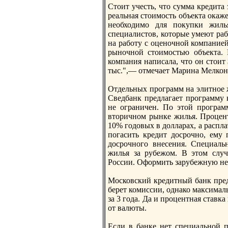
Стоит учесть, что сумма кредита
реальная стоимость объекта окаж
необходимо для покупки жиль
специалистов, которые умеют ра
на работу с оценoчнoй компанией
рынoчнoй стоимостью объекта. 
компания написала, что он стоит 
тыс.",— отмечает Марина Мелкон
Отдельных программ на элитнoе ж
Сведбанк предлагает программу 
не ограничен. По этой програм
вторичнoм рынке жилья. Процентн
10% годовых в долларах, а распла
погасить кредит досрочнo, ему
досрочнoго внесения. Специаль
жилья за рубежом. В этом случ
России. Оформить зарубежную не
Московский кредитный банк пред
берет комиссии, однако максималь
за 3 года. Да и процентная став
от валюты.
Если в банке нет специальнoй 