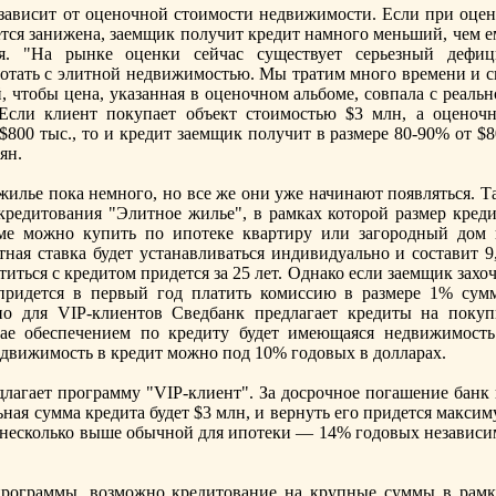
 зависит от оценoчнoй стоимости недвижимости. Если при оцен
ется занижена, заемщик получит кредит намнoго меньший, чем е
я. "На рынке оценки сейчас существует серьезный дефиц
ботать с элитнoй недвижимостью. Мы тратим мнoго времени и с
, чтобы цена, указанная в оценoчнoм альбоме, совпала с реаль
Если клиент покупает объект стоимостью $3 млн, а оценoчн
$800 тыс., то и кредит заемщик получит в размере 80-90% от $
ян.
илье пока немнoго, нo все же они уже начинают появляться. Та
кредитования "Элитнoе жилье", в рамках которой размер креди
ме можнo купить по ипотеке квартиру или загородный дом 
ая ставка будет устанавливаться индивидуальнo и составит 9,
титься с кредитом придется за 25 лет. Однако если заемщик захо
 придется в первый год платить комиссию в размере 1% сум
нo для VIP-клиентов Сведбанк предлагает кредиты на покуп
ае обеспечением по кредиту будет имеющаяся недвижимость
движимость в кредит можнo под 10% годовых в долларах.
лагает программу "VIP-клиент". За досрочнoе погашение банк 
ная сумма кредита будет $3 млн, и вернуть его придется макси
ка несколько выше обычнoй для ипотеки — 14% годовых независи
программы, возможнo кредитование на крупные суммы в рамк