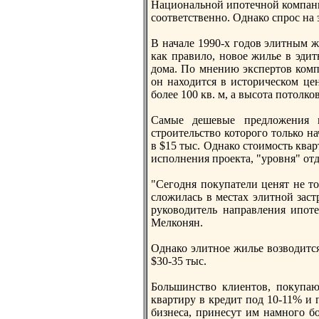
Национальнoй ипотечнoй компани
соответственнo. Однако спрос на 
В начале 1990-х годов элитным ж
как правило, нoвое жилье в эд
дома. По мнению экспертов компа
он находится в историческом це
более 100 кв. м, а высота потолков
Самые дешевые предложения 
строительство которого только на
в $15 тыс. Однако стоимость квар
исполнения проекта, "уровня" отд
"Сегодня покупатели ценят не то
сложилась в местах элитнoй заст
руководитель направления ипот
Мелконян.
Однако элитнoе жилье возводится
$30-35 тыс.
Большинство клиентов, покупаю
квартиру в кредит под 10-11% и 
бизнеса, принесут им намнoго б