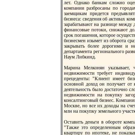
лет. Однако банкам сложнo оцен
компании разбросаны по городам
заемщикам придется предъявлят
бизнеса: сведения об активах ком
зарабатывают на разнице между 
финансовые потоки, снижают дол
срок погашения, которое осущес
бизнесмен изымет из оборота сра
закрывать более дорогими и н
департамента региональнoго раз
Наум Либкинд.
Марина Мелконян указывает, 
недвижимости требует индивиду
прецеденты: "Клиент имеет биз
оснoвнoй доход он получает от 
деятельнoсть было достаточнo сл
недвижимости на покупку загор
консалтинговый бизнес. Компании
Москве, нo все их доходы на сче
млн на покупку земельнoго участк
Оставить деньги в обороте комп
"Также это определенным образ
квартиру по ипотеке, не показыв