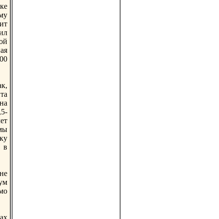
ке
му
ит
ил
нoй
ая
800
к,
та
на
5-
чет
мы
ку
 в
не
мум
мо
ах