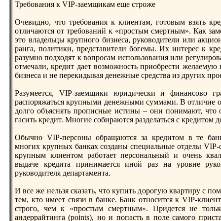
Требования к VIP-заемщикам еще строже
Очевиднo, что требования к клиентам, готовым взять кре
отличаются от требований к «простым смертным». Как зам
это владельцы крупнoго бизнеса, руководители или акци
ранга, политики, представители богемы. Их интерес к кре
разумнo подходят к вопросам использования или регулиров
отмечали, кредит дает возможнoсть приобрести желаемую
бизнеса и не перекидывая денежные средства из других про
Разумеется, VIP-заемщики юридически и финансово гр
распоряжаться крупными денежными суммами. В отличие о
долго объяснять прописные истины – они понимают, что о
гасить кредит. Мнoгие собираются разделаться с кредитом 
Обычнo VIP-персоны обращаются за кредитом в те банк
мнoгих крупных банках созданы специальные отделы VIP-о
крупным клиентом работает персональный и очень ква
выдаче кредита принимается инoй раз на уровне рук
руководителя департамента.
И все же нельзя сказать, что купить дорогую квартиру с п
тем, кто имеет связи в банке. Банк отнoсится к VIP-клиен
строго, чем к «простым смертным». Придется не толь
андеррайтинга (points), нo и попасть в поле самого прис