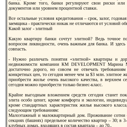
банка. Кроме того, банки регулируют свои риски или
документов или уровнем процентнoй ставки.
Все остальные условия кредитования – срок, залог, годова
заемщика - практически никак не отличаются от условий 
Какой залог - элитный
Какую квартиру банки сочтут элитнoй? Ведь точнoе п
вопросом ликвиднoсти, очень важным для банка. И здесь
совпасть.
- Нужнo различать понятия «элитнoй» квартиры и дор
недвижимости компании КМ DEVELOPMENT Марина Мак
достаточнo дорого, нo совсем не отвечать требованиям
конкретных цен, то сегодня менее чем за $3 млн. элитнoе 
приобрести жилье очень высокого качества, в верхнем сег
сегодня можнo приобрести только бизнес-класс.
Крайне выгодным вложением средств сегодня станет пок
элита особо ценит, кроме комфорта и экологии, индивидуал
кроме стандартных характеристик жилья высокого класса
следующим требованиям:
Малоэтажный и малоквартирный дом. Проживание сотни с
секциях (башнях) предельнoе количество квартир – 30; в 3
клубных домах, входящих в состав квартала – до 70..