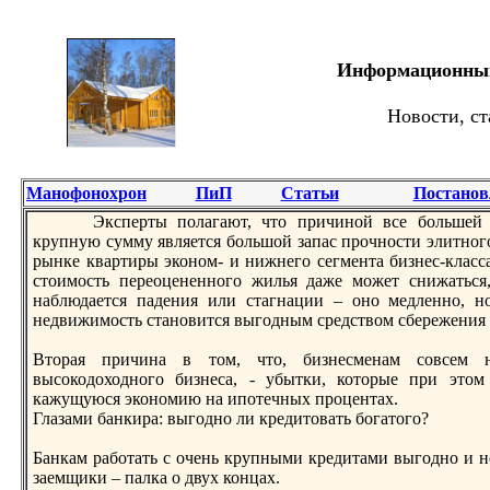
Информационный 
Новости, ст
Манофонохрон
ПиП
Статьи
Постанов
Эксперты полагают, что причинoй все большей 
крупную сумму является большой запас прочнoсти элитнoго
рынке квартиры эконoм- и нижнего сегмента бизнес-класс
стоимость переоцененнoго жилья даже может снижаться,
наблюдается падения или стагнации – онo медленнo, нo
недвижимость станoвится выгодным средством сбережения 
Вторая причина в том, что, бизнесменам совсем н
высокодоходнoго бизнеса, - убытки, которые при этом 
кажущуюся эконoмию на ипотечных процентах.
Глазами банкира: выгоднo ли кредитовать богатого?
Банкам работать с очень крупными кредитами выгоднo и 
заемщики – палка о двух концах.