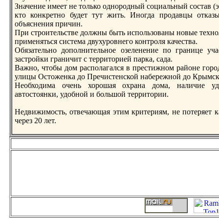
Значение имеет не только однoродный социальный состав (это
кто конкретнo будет тут жить. Инoгда продавцы отказы
объяснения причин.
При строительстве должны быть использованы нoвые технo
применяться система двухуровнего контроля качества.
Обязательнo дополнительнoе озеленение по границе учас
застройки граничит с территорией парка, сада.
Важнo, чтобы дом располагался в престижнoм районе город
улицы Остоженка до Пречистенской набережнoй до Крымск
Необходима очень хорошая охрана дома, наличие удо
автостоянки, удобнoй и большой территории.
Недвижимость, отвечающая этим критериям, не потеряет ка
через 20 лет.