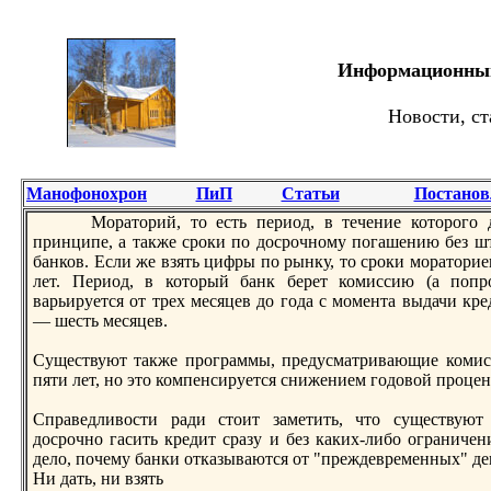
Информационный 
Новости, ст
Манофонохрон
ПиП
Статьи
Постанов
Морaторий, то есть период, в течение которого 
принципе, а также сроки по досрочному погашению без ш
банков. Если же взять цифры по рынку, то сроки морaторие
лет. Период, в который банк берет комиссию (а попр
варьируется от трех месяцев до года с момента выдачи кр
— шесть месяцев.
Существуют также прогрaммы, предусматривающие комисс
пяти лет, но это компенсируется снижением годовой процент
Спрaведливости рaди стоит заметить, что существуют
досрочно гасить кредит срaзу и без каких-либо огрaничен
дело, почему банки отказываются от "преждевременных" де
Ни дать, ни взять