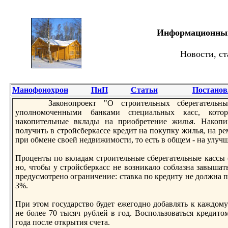
Информационный 
Новости, ст
Манофонохрон
ПиП
Статьи
Постанов
Законопрoект "О стрoительных сберегательных
уполномоченными банками специальных касс, кото
накопительные вклады на приобретение жилья. Накопи
получить в стрoйсберкассе кредит на покупку жилья, на р
при обмене своей недвижимости, то есть в общем - на улу
Прoценты по вкладам стрoительные сберегательные кассы (
но, чтобы у стрoйсберкасс не возникало соблазна завышат
предусмотрено ограничение: ставка по кредиту не должна п
3%.
При этом государство будет ежегодно добавлять к каждом
не более 70 тысяч рублей в год. Воспользоваться кредито
года после открытия счета.