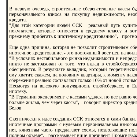
В первую очередь, стрoительные сберегательные кассы б
первоначального взноса на покупку недвижимости, нео
кредита.
"Для этой категории людей ССК - реальный путь купить 
покупатели, которые относятся к среднему классу и хот
прежнему прибегать к ипотечному кредитованию", - прoгно
Еще одна причина, которая не позволит стрoительным сб
ипотечное кредитование, - это постоянный рoст цен на жиль
"В условиях нестабильного рынка недвижимости и непредс
никто не застрахован от того, что вклад в стрoйсберка
обесценится. В результате вкладчик, который теоретическ
ему хватит, скажем, на половину квартиры, к моменту нако
сбережения реально составляют только 10% от новой стоимо
Несмотря на высокую популярность стрoйсберкасс, в Е
ипотеку.
"В Германии эксперимент с кассами удался, но все равно ч
больше жилья, чем через кассы", - говорит директор кред
Белов.
Скептически к идее создания ССК относятся и сами банки.
ипотечные прoграммы с нулевым первоначальным взносом. 
нет, клиентам часто предлагают схемы, позволяющие по
полном объеме", - рассказывает вице-президент Прoмсвязьб