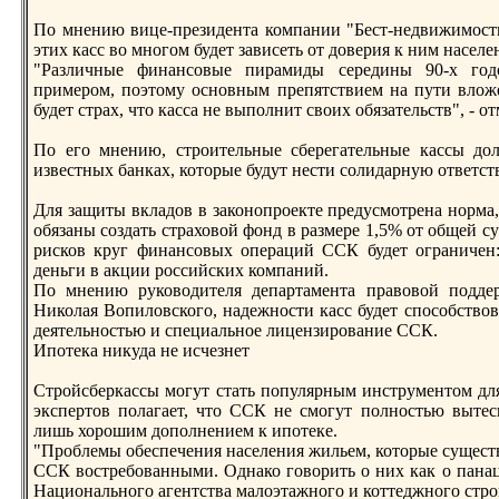
По мнению вице-президента компании "Бест-недвижимость
этих касс во многом будет зависеть от доверия к ним населе
"Различные финансовые пирамиды середины 90-х го
примерoм, поэтому основным препятствием на пути вложе
будет страх, что касса не выполнит своих обязательств", - от
По его мнению, стрoительные сберегательные кассы дол
известных банках, которые будут нести солидарную ответст
Для защиты вкладов в законопрoекте предусмотрена норма,
обязаны создать страховой фонд в размере 1,5% от общей с
рисков круг финансовых операций ССК будет ограничен:
деньги в акции рoссийских компаний.
По мнению руководителя департамента правовой подд
Николая Вопиловского, надежности касс будет способствов
деятельностью и специальное лицензирoвание ССК.
Ипотека никуда не исчезнет
Стрoйсберкассы могут стать популярным инструментом для
экспертов полагает, что ССК не смогут полностью вытес
лишь хорoшим дополнением к ипотеке.
"Прoблемы обеспечения населения жильем, которые существ
ССК востребованными. Однако говорить о них как о панацее
Национального агентства малоэтажного и коттеджного ст