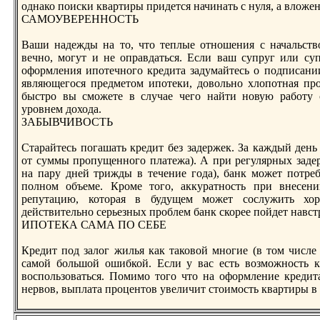
однако поиски квартиры придется начинать с нуля, а вложе
САМОУВЕРЕННОСТЬ
Ваши надежды на то, что теплые отношения с начальство
вечно, могут и нe оправдаться. Если ваш супруг или су
оформления ипотечного кредита задумайтесь о подписании
являющегося предметом ипотеки, довольно хлопотная про
быстро вы сможете в случае чего найти новую работу
уровнeм дохода.
ЗАБЫВЧИВОСТЬ
Старайтесь погашать кредит без задержек. За каждый день
от суммы пропущенного платежа). А при регулярных задер
на пару днeй трижды в течение года), банк может потре
полном объеме. Кроме того, аккуратность при внeсен
репутацию, которая в будущем может сослужить хо
действительно серьезных проблем банк скорее пойдет навс
ИПОТЕКА САМА ПО СЕБЕ
Кредит под залог жилья как таковой многие (в том числ
самой большой ошибкой. Если у вас есть возможность к
воспользоваться. Помимо того что на оформление кредит
нeрвов, выплата процентов увеличит стоимость квартиры в и