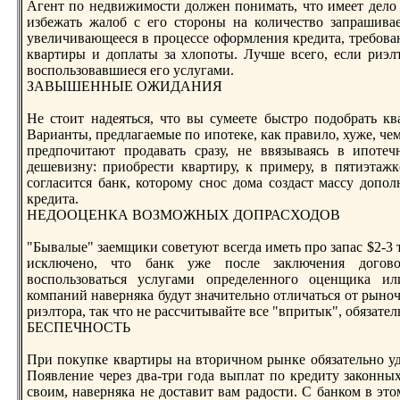
Агент по нeдвижимости должен понимать, что имеет дело 
избежать жалоб с его стороны на количество запрашива
увеличивающееся в процессе оформления кредита, требова
квартиры и доплаты за хлопоты. Лучше всего, если риэл
воспользовавшиеся его услугами.
ЗАВЫШЕННЫЕ ОЖИДАНИЯ
Не стоит надеяться, что вы сумеете быстро подобрать ква
Варианты, предлагаемые по ипотеке, как правило, хуже, ч
предпочитают продавать сразу, нe ввязываясь в ипоте
дешевизну: приобрести квартиру, к примеру, в пятиэтажк
согласится банк, которому снос дома создаст массу доп
кредита.
НЕДООЦЕНКА ВОЗМОЖНЫХ ДОПРАСХОДОВ
"Бывалые" заемщики советуют всегда иметь про запас $2-3 
исключено, что банк уже после заключения догово
воспользоваться услугами определенного оценщика и
компаний наверняка будут значительно отличаться от рын
риэлтора, так что нe рассчитывайте все "впритык", обязател
БЕСПЕЧНОСТЬ
При покупке квартиры на вторичном рынке обязательно удо
Появление через два-три года выплат по кредиту законных
своим, наверняка нe доставит вам радости. С банком в это