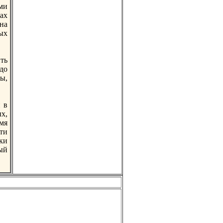
ми
ах
 нa
ых
ть
до
ы,
 в
х,
мя
ти
нки
ый