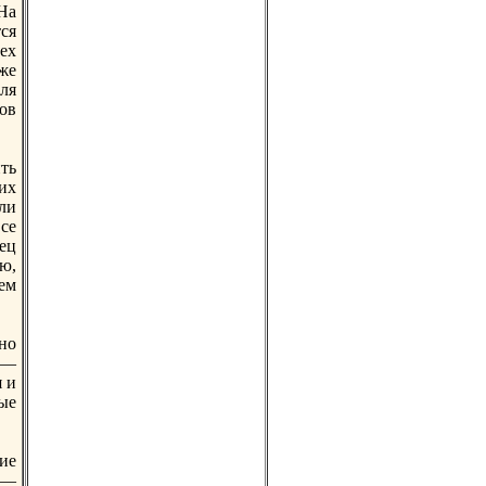
На
ся
eх
же
ля
ов
ть
их
сли
се
ец
ю,
ем
но
 —
я и
ые
ие
 —