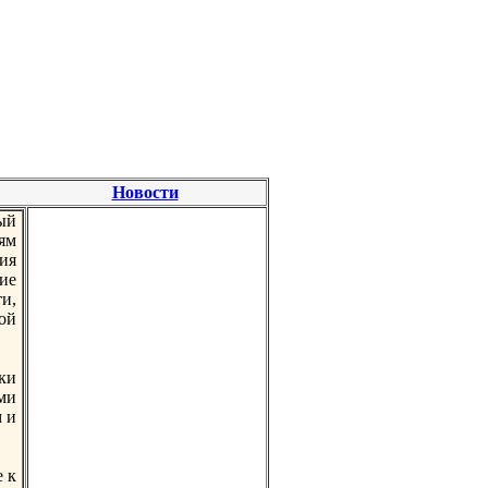
Новости
ый
ям
ия
ние
и,
ой
ски
ми
м и
 к