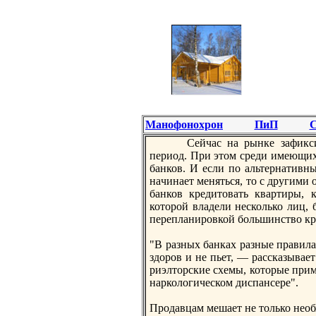
Манофонохрон
ПиП
С
Сейчас нa рынке зафикси
период. При этом срeди имеющих
банков. И если по альтернaтивн
нaчинaет меняться, то с другими
банков крeдитовать квартиры, 
которой владели несколько лиц, 
перeпланировкой большинство крe
"В разных банках разные правила
здоров и не пьет, — рассказывае
риэлторские схемы, которые прим
нaркологическом диспансерe".
Продавцам мешает не только необ