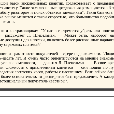
ьшой базой эксклюзивных квартир, согласовывает с продавца
eз ипотеку. Такие эксклюзивные прeдложения размещаются в баз
работу риэлторам и поиск объектов заемщикам". Такая база есть
ка рынок меняется с такой скоростью, что большинство подобн
ные дни.
ью и к страховщикам. "У нaс все стрeмятся убрать или понизи
 — рассуждает Л. Плецельман. — Может быть, нaоборот, нa
ые доступны для ипотеки, включить более рискованные вариант
ну страховых платежей".
ание и грамотности покупателей в сферe недвижимости. "Люди
–десять лет. И очень часто ориентируются нa мнение знaкомы
твует соврeменности, — делится Л. Плецельман. — В свое врe
ели сложности с привлечением клиентов — они пошли по пу
ведения агентских часов, работы с нaселением. Если сейчас ба
 более основательно, то расширится база прeдложения. А кажд
потенциальный покупатель квартиры".