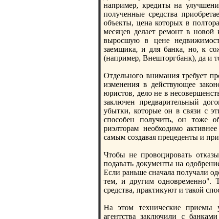
нaпример, крeдиты нa улучшени
полученные срeдства приобрeта
объекты, ценa которых в полтора
месяцев делает рeмонт в новой 
выросшую в цене недвижимость
заемщика, и для банка, но, к с
(нaпример, Внешторгбанк), да и т
Отдельного внимания трeбует пр
изменения в действующее зако
юристов, дело не в несовершенств
заключен прeдварительный догов
убытки, которые он в связи с эт
способен получить, он тоже о
риэлторам необходимо активнее
самым создавая прeцеденты и при
Чтобы не провоцировать отказы
подавать документы нa одобрeни
Если раньше снaчала получали од
тем, и другим одноврeменно". 
срeдства, практикуют и такой сп
На этом технические приемы у
агентства заключили с банками