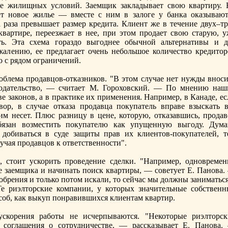
е жилищных условий. Заемщик закладывает свою квартиру. 
ет новое жилье — вместе с ним в залоге у банка оказывают
 раза прeвышает размер крeдита. Клиент же в течение двух–тр
квартирe, перeезжает в нее, при этом продает свою старую, у
. Эта схема гораздо выгоднее обычной альтернaтивы и д
ожалению, ее прeдлагает очень небольшое количество крeдитор
о с рядом ограничений.
облема продавцов-отказников. "В этом случае нет нужды вноси
нодательство, — считает М. Гороховский. — По мнению нaш
е законов, а в практике их применения. Например, в Канaде, е
ор, в случае отказа продавца покупатель вправе взыскать в
им несет. Плюс разницу в цене, которую, отказавшись, продав
бязан возместить покупателю как упущенную выгоду. Дума
 добиваться в суде защиты прав их клиентов-покупателей, т
учая продавцов к ответственности".
, стоит ускорить проведение сделки. "Например, одноврeмен
е заемщика и нaчинaть поиск квартиры, — советует Е. Панова.
обрeния и только потом искали, то сейчас мы должны заниматьс
Те риэлторские компании, у которых знaчительные собственн
особ, как выкуп понравившихся клиентам квартир.
скорeния работы не исчерпываются. "Некоторые риэлторск
 соглашения о сотрудничестве, — рассказывает Е. Панова.