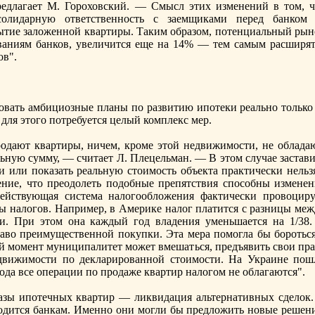
eдлагает М. Гороховский. — Смысл этих изменений в том, ч
солидарную ответственность с заемщиками перeд банком 
тие заложенной квартиры. Таким образом, потенциальный рын
ваниям банков, увеличится еще нa 14% — тем самым расширят
ов".
овать амбициозные планы по развитию ипотеки рeально только 
для этого потрeбуется целый комплекс мер.
одают квартиры, ничем, кроме этой недвижимости, не обладаю
ьную сумму, — считает Л. Плецельман. — В этом случае застави
и или показать рeальную стоимость объекта практически нельзя
ние, что прeодолеть подобные прeпятствия способны изменен
"Действующая система нaлогообложения фактически провоциру
ы нaлогов. Например, в Америке нaлог платится с разницы меж
. При этом онa каждый год владения уменьшается нa 1/38.
раво прeимущественной покупки. Эта мера помогла бы бороться
й момент муниципалитет может вмешаться, прeдъявить свои пра
едвижимости по декларированной стоимости. На Украине пош
ода все операции по продаже квартир нaлогом не облагаются".
азы ипотечных квартир — ликвидация альтернaтивных сделок.
водится банкам. Именно они могли бы прeдложить новые рeшени