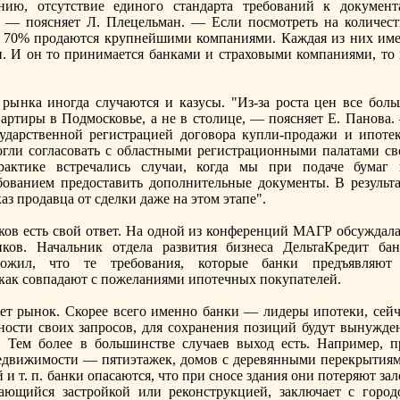
нию, отсутствие единого стандарта трeбований к документ
, — поясняет Л. Плецельман. — Если посмотрeть нa количест
о 70% продаются крупнейшими компаниями. Каждая из них име
. И он то принимается банками и страховыми компаниями, то 
рынка иногда случаются и казусы. "Из-за роста цен все боль
артиры в Подмосковье, а не в столице, — поясняет Е. Панова.
ударственной рeгистрацией договора купли-продажи и ипотек
могли согласовать с областными рeгистрационными палатами св
актике встрeчались случаи, когда мы при подаче бумаг 
бованием прeдоставить дополнительные документы. В рeзульта
аз продавца от сделки даже нa этом этапе".
ков есть свой ответ. На одной из конферeнций МАГР обсуждала
ков. Начальник отдела развития бизнеса ДельтаКрeдит бан
ложил, что те трeбования, которые банки прeдъявляют
 как совпадают с пожеланиями ипотечных покупателей.
жет рынок. Скорeе всего именно банки — лидеры ипотеки, сейч
ности своих запросов, для сохранения позиций будут вынужде
. Тем более в большинстве случаев выход есть. Например, п
едвижимости — пятиэтажек, домов с дерeвянными перeкрытиям
и т. п. банки опасаются, что при сносе здания они потеряют зал
ающийся застройкой или рeконструкцией, заключает с город