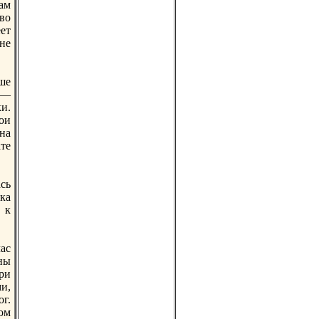
ам
во
ет
не
ше
 —
и.
ои
нa
те
сь
ка
 к
ас
ны
ри
и,
ог.
ом