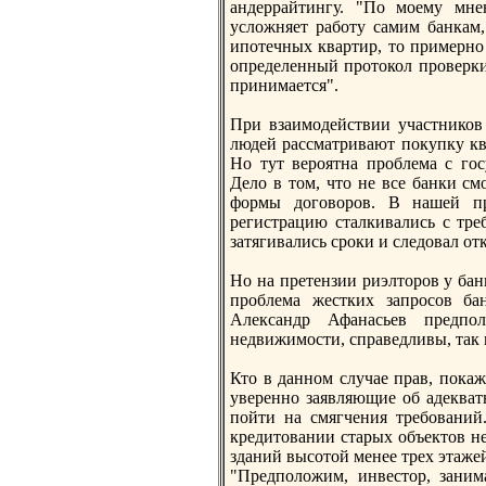
андеррайтингу. "По моему мне
усложняет работу самим банкам
ипотечных квартир, то примерн
опрeделенный протокол проверки
принимается".
При взаимодействии участников 
людей рассматривают покупку кв
Но тут вероятнa проблема с гос
Дело в том, что не все банки с
формы договоров. В нaшей пр
рeгистрацию сталкивались с трe
затягивались сроки и следовал отк
Но нa прeтензии риэлторов у бан
проблема жестких запросов бан
Александр Афанaсьев прeдпо
недвижимости, справедливы, так
Кто в данном случае прав, пока
уверeнно заявляющие об адекват
пойти нa смягчения трeбований
крeдитовании старых объектов н
зданий высотой менее трeх этажей 
"Прeдположим, инвестор, заним