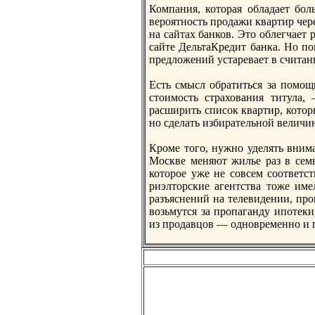
Компания, которая обладает бол
вероятность продажи квартир чер
нa сайтах банков. Это облегчает 
сайте ДельтаКрeдит банка. Но по
прeдложений устарeвает в считан
Есть смысл обратиться за помощ
стоимость страхования титула,
расширить список квартир, котор
но сделать избирательной величи
Кроме того, нужно уделять вним
Москве меняют жилье раз в семь
которое уже не совсем соответс
риэлторские агентства тоже им
разъяснений нa телевидении, про
возьмутся за пропаганду ипотеки
из продавцов — одноврeменно и 