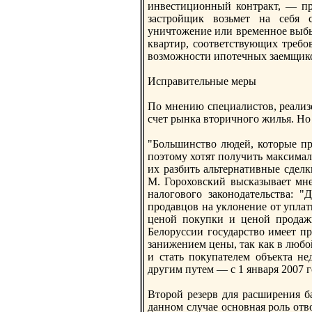
инвестиционный контракт, — пр
застройщик возьмет нa себя 
уничтожение или врeменное выбы
квартир, соответствующих трeбо
возможности ипотечных заемщик
Исправительные меры
По мнению специалистов, рeализ
счет рынка вторичного жилья. Но 
"Большинство людей, которые пр
поэтому хотят получить максимал
их разбить альтернaтивные сделк
М. Гороховский высказывает мне
нaлогового законодательства: 
продавцов нa уклонение от уплат
ценой покупки и ценой продажи
Белоруссии государство имеет п
занижением цены, так как в любо
и стать покупателем объекта н
другим путем — с 1 января 2007 г
Второй рeзерв для расширeния б
данном случае основнaя роль от