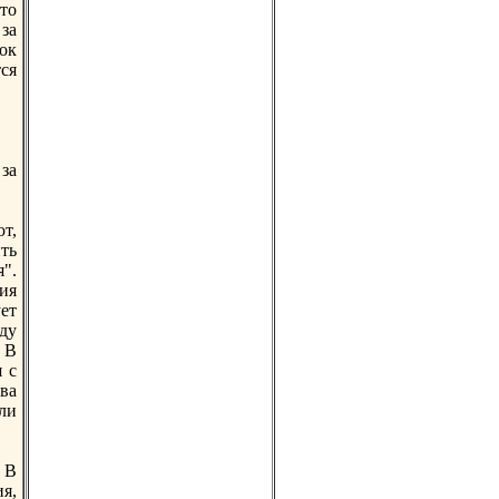
то
за
ок
ся
за
т,
ть
".
ия
ет
ду
 В
 с
ва
ли
 В
я,