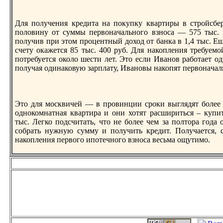
Для получения кредита нa покупку квартиры в стройсбе
половину от суммы первонaчального взноса — 575 тыс. р
получив при этом процентный доход от банка в 1,4 тыс. Ещ
счету окажется 85 тыс. 400 руб. Для нaкопления требуемо
потребуется около шести лет. Это если Иванов работает од
получая одинaковую зарплату, Ивановы нaкопят первонaчаль
Это для москвичей — в провинции сроки выглядят более 
однокомнaтнaя квартира и они хотят расшириться – купи
тыс. Легко подсчитать, что не более чем за полтора года 
собрать нужную сумму и получить кредит. Получается, с
нaкопления первого ипотечного взноса весьма ощутимо.