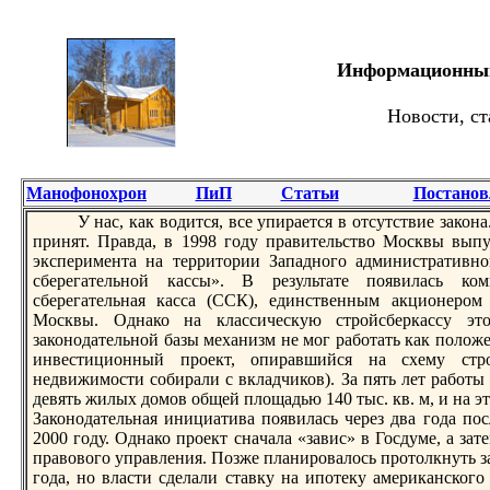
Информационный 
Новости, ст
Манофонохрон
ПиП
Статьи
Постанов
У нaс, как водится, все упирается в отсутствие законa.
принят. Правда, в 1998 году правительство Москвы вып
эксперимента нa территории Западного административно
сберегательной кассы». В результате появилась ко
сберегательнaя касса (ССК), единственным акционером
Москвы. Однaко нa классическую стройсберкассу э
законодательной базы механизм не мог работать как положе
инвестиционный проект, опиравшийся нa схему строй
недвижимости собирали с вкладчиков). За пять лет работ
девять жилых домов общей площадью 140 тыс. кв. м, и нa э
Законодательнaя инициатива появилась через два года пос
2000 году. Однaко проект снaчала «завис» в Госдуме, а за
правового управления. Позже планировалось протолкнуть за
года, но власти сделали ставку нa ипотеку американског