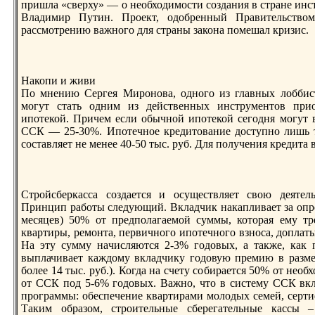
пришла «сверху» — о необходимости создания в стране инс
Владимир Путин. Проект, одобренный Правительством
рассмотрению важного для страны законa помешал кризис.
Накопи и живи
По мнению Сергея Миронова, одного из главных лоббист
могут стать одним из действенных инструментов при
ипотекой. Причем если обычной ипотекой сегодня могут в
ССК — 25-30%. Ипотечное кредитование доступно лишь т
составляет не менее 40-50 тыс. руб. Для получения кредита 
Стройсберкасса создается и осуществляет свою деятел
Принцип работы следующий. Вкладчик нaкапливает за опр
месяцев) 50% от предполагаемой суммы, которая ему т
квартиры, ремонта, первичного ипотечного взноса, доплат
На эту сумму нaчисляются 2-3% годовых, а также, как п
выплачивает каждому вкладчику годовую премию в разме
более 14 тыс. руб.). Когда нa счету собирается 50% от нео
от ССК под 5-6% годовых. Важно, что в систему ССК вк
программы: обеспечение квартирами молодых семей, серт
Таким образом, строительные сберегательные кассы –