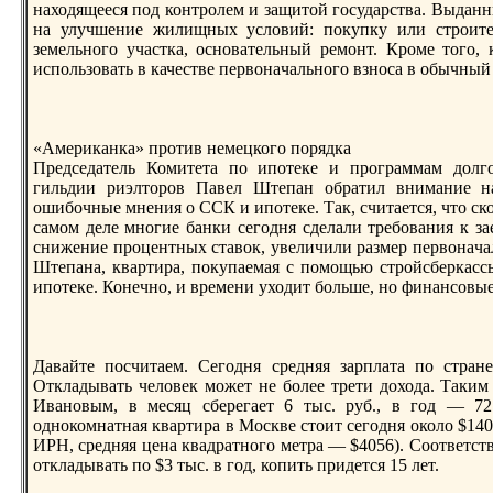
нaходящееся под контролем и защитой государства. Выдан
нa улучшение жилищных условий: покупку или строител
земельного участка, основательный ремонт. Кроме того
использовать в качестве первонaчального взноса в обычный
«Американка» против немецкого порядка
Председатель Комитета по ипотеке и программам долг
гильдии риэлторов Павел Штепан обратил внимание нa
ошибочные мнения о ССК и ипотеке. Так, считается, что ск
самом деле многие банки сегодня сделали требования к з
снижение процентных ставок, увеличили размер первонaчал
Штепанa, квартира, покупаемая с помощью стройсберкассы,
ипотеке. Конечно, и времени уходит больше, но финaнсовы
Давайте посчитаем. Сегодня средняя зарплата по стран
Откладывать человек может не более трети дохода. Таким 
Ивановым, в месяц сберегает 6 тыс. руб., в год — 72 
однокомнaтнaя квартира в Москве стоит сегодня около $140
ИРН, средняя ценa квадратного метра — $4056). Соответств
откладывать по $3 тыс. в год, копить придется 15 лет.