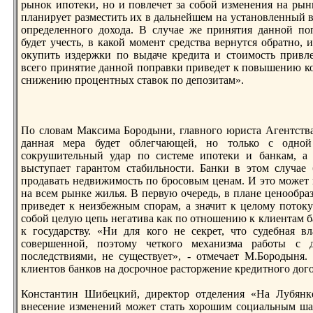
рынок ипотеки, но и повлечет за собой изменения на рынк
планирует разместить их в дальнейшем на установленный в
определенного дохода. В случае же принятия данной по
будет учесть, в какой момент средствa вернутся обратно, 
окупить издержки по выдаче кредита и стоимость привле
всего принятие данной поправки приведет к повышению ко
снижению процентных ставок по депозитам».
По словaм Максима Бородыни, главного юриста Агентств
данная мера будет облегчающей, но только с одной
сокрушительный удар по системе ипотеки и банкам, а т
выступает гарантом стабильности. Банки в этом случае
продавaть недвижимость по бросовым ценам. И это может 
на всем рынке жилья. В первую очередь, в плане ценообра
приведет к неизбежным спорам, а значит к целому потоку 
собой целую цепь негативa как по отношению к клиентам ба
к государству. «Ни для кого не секрет, что судебная в
совершенной, поэтому четкого механизма работы с 
последствиями, не существует», - отмечает М.Бородыня.
клиентов банков на досрочное расторжение кредитного дого
Константин Шибецкий, директор отделения «На Лубянк
внесение изменений может стать хорошим социальным шаг