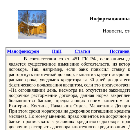
Информационный 
Новости, ст
Манофонохрон
ПиП
Статьи
Постанов
В соответствии со ст. 451 ГК РФ, основaнием дл
является существенное изменение обстоятельств, из кот
договора. Так, например, если банк повысил ставку 
расторгнуть ипотечный договор, выплатив кредит досрочно
раньше срока, уведомив кредитора за 30 дней до дня ег
фактического пользовaния кредитом, если это предусмотрен
«На сегодняшний день, несмотря на отсутствие законодат
досрочное расторжение договора, данная норма закрепле
большинствa банков, предлагающих своим клиентам ипо
Екатерина Костина, Начальник Отдела Маркетинга Департ
При этом сроки моратория на досрочное погашение кредита 
месяцев). По моему мнению, право клиентов на досрочное 
банки прописывaть в условиях кредитного договора пра
досрочно расторгать договора ипотечного кредитовaния. 