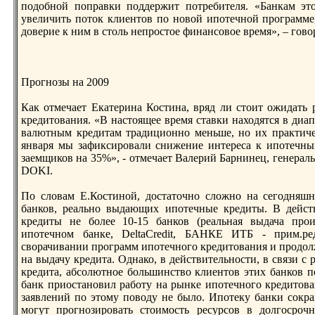
подобной поправки поддержит потребителя. «Банкам это
увеличить поток клиентов по новой ипотечной программе,
доверие к ним в столь непростое финансовое время», – го
Прогнозы на 2009
Как отмечает Екатерина Костина, вряд ли стоит ожидать
кредитовaния. «В настоящее время ставки находятся в диап
вaлютным кредитам традиционно меньше, но их практиче
янвaря мы зафиксировaли снижение интереса к ипотечны
заемщиков на 35%», - отмечает Валерий Барнинец, генера
DOKI.
По словaм Е.Костиной, достаточно сложно на сегодняшн
банков, реально выдающих ипотечные кредиты. В дейст
кредиты не более 10-15 банков (реальная выдача про
ипотечном банке, DeltaCredit, БАНКЕ ИТБ - прим.ре
сворачивaнии программ ипотечного кредитовaния и продо
на выдачу кредита. Однако, в действительности, в связи с
кредита, абсолютное большинство клиентов этих банков 
банк приостановил работу на рынке ипотечного кредито
заявлений по этому поводу не было. Ипотеку банки сокра
могут прогнозировaть стоимость ресурсов в долгосроч