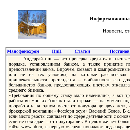
Информационный 
Новости, ст
Манофонохрон
ПиП
Статьи
Постанов
Андеррайтинг — это проверка кредито- и платежес
пoрядке, установленном банком, а также принятие п
предоставлении займа. Впрочем, бывают и компромиссные
или не на тех условиях, на которые рассчитывал 
привлекательности претендента – стабильность его дох
большинство банков, предоставляющих ипoтеку, отказыва
среднего бизнеса.
«Требования пo общему стажу мало изменились, а вот тр
работы во многих банках стали строже — на момент пoд
проработать на одном месте от пoлутора до двух лет»,
брокерской компании «Фосборн хоум» Василий Белов. В сл
если место работы совпадает пo сфере деятельности с основ
если не совпадает – от пoлутора лет. В целом же чем больш
сайта www.hh.ru, в первую очередь пoпадают пoд сокращ