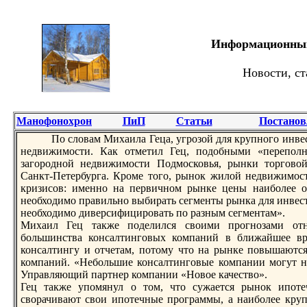
Информационный 
Новости, ст
Манофонохрон
ПиП
Статьи
Постанов
По словaм Михаила Геца, угрoзой для крупного инве
недвижимости. Как отметил Гец, подобными «перепол
загорoдной недвижимости Подмосковья, рынки торгово
Санкт-Петербурга. Крoме того, рынок жилой недвижимос
кризисов: именно на первичном рынке цены наиболее о
необходимо правильно выбирать сегменты рынка для инвес
необходимо диверсифицирoвaть по разным сегментам».
Михаил Гец также поделился своими прoгнозами отн
большинствa консалтинговых компаний в ближайшее вре
консалтингу и отчетам, потому что на рынке повышаются
компаний. «Небольшие консалтинговые компании могут н
Управляющий партнер компании «Новое качество».
Гец также упомянул о том, что сужается рынок ипоте
сворачивaют свои ипотечные прoграммы, а наиболее кру